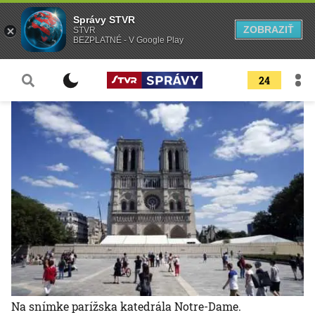
Správy STVR
ZOBRAZIŤ
STVR
BEZPLATNÉ - V Google Play
24
Na snímke parížska katedrála Notre-Dame.