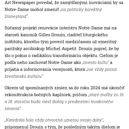
Art Newspaper povedal, že zamýšľanými inováciami by sa
Notre-Dame mohol zmeniť
„na politicky korektný
Disneyland“.
Súčasný projekt renovácie interiéru Notre-Dame má na
starosti kanonik Gilles Drouin, riaditeľ liturgického
inštitútu, ktorého tým poveril medzičasom už emeritný
parížsky arcibiskup Michel Aupetit. Drouin poprel, že by
šlo o pokus o radikálnu transformáciu objektu. Cieľom je
podľa neho zachovať Notre-Dame ako
„miesto kultu“
a
prijatia a informovania verejnosti, ktorá
„nie vždy pozná
kresťanskú kultúru“.
Okrem už spomínaných zmien sa do roku 2024 má ukončiť
rekonštrukcia bočných kaplniek, pričom
„staré maľby zo 16.
a 18. storočia budú viesť dialóg s predmetmi moderného
zmenia“.
„Katedrála bola vždy otvorená umeniu svojej doby“
,
pripomenul Drouin s tým, že posledným takým dielom je