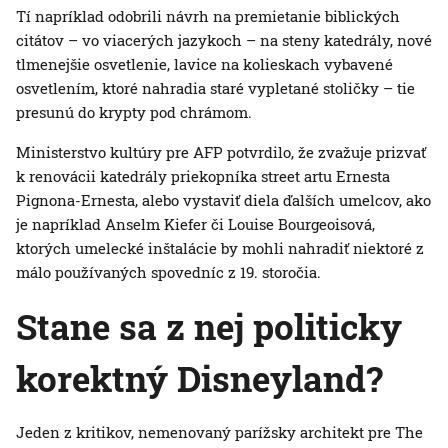
Tí napríklad odobrili návrh na premietanie biblických
citátov – vo viacerých jazykoch – na steny katedrály, nové
tlmenejšie osvetlenie, lavice na kolieskach vybavené
osvetlením, ktoré nahradia staré vypletané stoličky – tie
presunú do krypty pod chrámom.
Ministerstvo kultúry pre AFP potvrdilo, že zvažuje prizvať
k renovácii katedrály priekopníka street artu Ernesta
Pignona-Ernesta, alebo vystaviť diela ďalších umelcov, ako
je napríklad Anselm Kiefer či Louise Bourgeoisová,
ktorých umelecké inštalácie by mohli nahradiť niektoré z
málo používaných spovedníc z 19. storočia.
Stane sa z nej politicky
korektný Disneyland?
Jeden z kritikov, nemenovaný parížsky architekt pre The