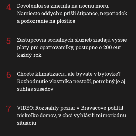
Dovolenka sa zmenila na nočnú moru.
Namiesto oddychu prišli štípance, neporiadok
a podozrenie na ploštice
Zástupcovia sociálnych služieb žiadajú vyššie
platy pre opatrovateľky, postupne o 200 eur
každý rok
Chcete klimatizáciu, ale bývate v bytovke?
Rozhodnutie vlastníka nestačí, potrebný je aj
súhlas susedov
VIDEO: Rozsiahly požiar v Braväcove pohltil
niekoľko domov, v obci vyhlásili mimoriadnu
situáciu