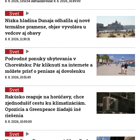
8. 8. 2026, 13:51:54
Aktualizované:
8. 8. 2026, 14:49:00
Svet
Nízka hladina Dunaja odhalila aj nové
termálne pramene, objav vyvoláva u
vedcov aj obavy
8. 8. 2026, 11:30:31
Svet
Podvodné ponuky ubytovania v
Chorvátsku: Pár kliknutí na internete a
môžete prísť o peniaze aj dovolenku
8. 8. 2026, 10:51:49
Svet
Rakúsko reaguje na horúčavy, chce
zjednodušiť cestu ku klimatizáciám.
Opozícia a Greenpeace žiadajú iné
riešenia
8. 8. 2026, 10:00:00
Svet