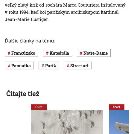
veľký zlatý kríž od sochára Marca Couturiera inštalovaný
v roku 1994, keď bol parížskym arcibiskupom kardinál
Jean-Marie Lustiger.
Ďalšie články na tému:
Francúzsko
katedrála
Notre-Dame
pamiatka
Paríž
street art
Čítajte tiež
Svet
Svet