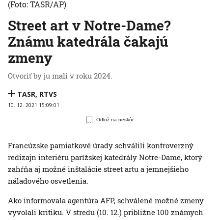
(Foto: TASR/AP)
Street art v Notre-Dame?
Známu katedrála čakajú
zmeny
Otvoriť by ju mali v roku 2024.
TASR
,
RTVS
10. 12. 2021 15:09:01
Odlož na neskôr
Francúzske pamiatkové úrady schválili kontroverzný
redizajn interiéru parížskej katedrály Notre-Dame, ktorý
zahŕňa aj možné inštalácie street artu a jemnejšieho
náladového osvetlenia.
Ako informovala agentúra AFP, schválené možné zmeny
vyvolali kritiku. V stredu (10. 12.) približne 100 známych