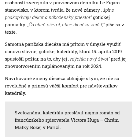
osobností zverejnilo v pravicovom denníku Le Figaro
stanovisko, v ktorom tvrdia, že nové zámery
„úplne
podkopávajú dekor a náboženský priestor“
gotickej
pamiatky.
„Čo oheň ušetril, chce diecéza zničiť,“
píše sa v
texte.
Samotná parížska diecéza má pritom v úmysle využiť
obnovu slávnej gotickej katedrály, ktorú 15. apríla 2019
spustošil požiar, na to, aby jej
„vdýchla nový život“
pred jej
znovuotvorením naplánovaným na rok 2024.
Navrhované zmeny diecéza obhajuje s tým, že nie sú
revolučné a prinesú väčší komfort pre návštevníkov
katedrály.
Svetoznámu katedrálu preslávil najmä román od
francúzskeho spisovateľa Victora Huga – Chrám
Matky Božej v Paríži.