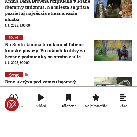
Kniha Dana Browna rozprúdila v Prahe
literárny turizmus. Na miesta sa prišla
pozrieť aj najväčšia streamovacia
služba
8. 8. 2026, 9:00:00
Svet
Na Sicílii končia turistami obľúbené
konské povozy. Po rokoch kritiky za
hrozné podmienky sa stratia z ulíc
8. 8. 2026, 8:00:00
Svet
Brno ukrýva pod zemou tajomný
zážitkový labyrint. My sme sa doň išli
pozrieť s kamerou
8. 8. 2026, 7:00:00
Viac
Videá
Odložené
Najčítanejšie
Po minúte