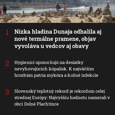
Nízka hladina Dunaja odhalila aj
nové termálne pramene, objav
vyvoláva u vedcov aj obavy
Hygienici upozorňujú na desiatky
nevyhovujúcich kúpalísk. K najväčším
hrozbám patria mykóza a kožné infekcie
Slovenský teplotný rekord je rekordom celej
strednej Európy: Najvyššiu hodnotu namerali v
obci Dolné Plachtince