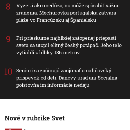
Vyzerá ako medúza, no môže spôsobiť vážne
zranenia. Mechúrovka portugalská zatvára
pláže vo Francúzsku aj Španielsku
Pri prieskume najhlbšej zatopenej priepasti
sveta sa utopil elitný český potápač. Jeho telo
vytiahli z hĺbky 186 metrov
Seniori sa začínajú zaujímať o rodičovský
príspevok od detí. Daňový úrad ani Sociálna
poisťovňa im informácie nedajú
Nové v rubrike Svet