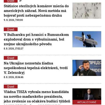
Svet
Státisíce sterilných komárov mieria do
amerických záhrad. Nová metóda má
bojovať proti nebezpečnému druhu
9. 8. 2026, 7:00:00
Svet
V Bulharsku pri hranici s Rumunskom
explodoval dron s výbušninami, bol
zrejme ukrajinského pôvodu
8. 8. 2026, 17:52:27
Svet
Na Ukrajine nezostala žiadna
nepoškodená tepelná elektráreň, tvrdí
V. Zelenskyj
8. 8. 2026, 15:34:46
Svet
Vládna TISZA vybrala meno kandidáta
na nového maďarského prezidenta,
jeho zvolenie sa očakáva budúci týždeň
AKTUALIZOVANÉ