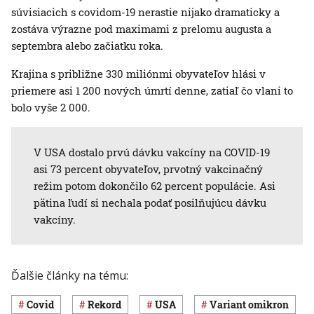
súvisiacich s covidom-19 nerastie nijako dramaticky a
zostáva výrazne pod maximami z prelomu augusta a
septembra alebo začiatku roka.
Krajina s približne 330 miliónmi obyvateľov hlási v
priemere asi 1 200 nových úmrtí denne, zatiaľ čo vlani to
bolo vyše 2 000.
V USA dostalo prvú dávku vakcíny na COVID-19
asi 73 percent obyvateľov, prvotný vakcinačný
režim potom dokončilo 62 percent populácie. Asi
pätina ľudí si nechala podať posilňujúcu dávku
vakcíny.
Ďalšie články na tému:
covid
rekord
USA
variant omikron