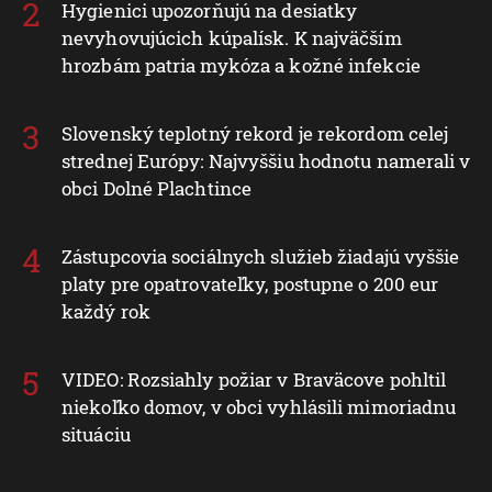
Hygienici upozorňujú na desiatky
nevyhovujúcich kúpalísk. K najväčším
hrozbám patria mykóza a kožné infekcie
Slovenský teplotný rekord je rekordom celej
strednej Európy: Najvyššiu hodnotu namerali v
obci Dolné Plachtince
Zástupcovia sociálnych služieb žiadajú vyššie
platy pre opatrovateľky, postupne o 200 eur
každý rok
VIDEO: Rozsiahly požiar v Braväcove pohltil
niekoľko domov, v obci vyhlásili mimoriadnu
situáciu