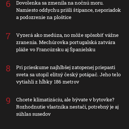
Dovolenka sa zmenila na nočnú moru.
Namiesto oddychu prišli štípance, neporiadok
a podozrenie na ploštice
Vyzerá ako medúza, no môže spôsobiť vážne
zranenia. Mechúrovka portugalská zatvára
pláže vo Francúzsku aj Španielsku
Pri prieskume najhlbšej zatopenej priepasti
sveta sa utopil elitný český potápač. Jeho telo
vytiahli z hĺbky 186 metrov
Chcete klimatizáciu, ale bývate v bytovke?
Rozhodnutie vlastníka nestačí, potrebný je aj
súhlas susedov