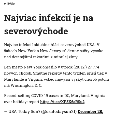
nižšie.
Najviac infekcií je na
severovýchode
Najviac infekcií aktuálne hlási severovýchod USA. V
štátoch New York a New Jersey sú denné súčty vysoko
nad doterajšími rekordmi z minulej zimy.
Len mesto New York ohlásilo v utorok (28. 12.) 27 774
nových chorôb. Smutné rekordy tento týždeň prišli tiež v
Marylande a Virgínii, vôbec najvyšší výskyt chorôb potom
má Washington, D. C.
Record-setting COVID-19 cases in DC, Maryland, Virginia
over holiday: report
https://t.co/XP8X6aRSu2
— USA Today Sun?️ (@usatodaysun21)
December 28,