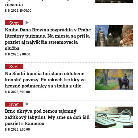
riešenia
8. 8. 2026, 10:00:00
Svet
Kniha Dana Browna rozprúdila v Prahe
literárny turizmus. Na miesta sa prišla
pozrieť aj najväčšia streamovacia
služba
8. 8. 2026, 9:00:00
Svet
Na Sicílii končia turistami obľúbené
konské povozy. Po rokoch kritiky za
hrozné podmienky sa stratia z ulíc
8. 8. 2026, 8:00:00
Svet
Brno ukrýva pod zemou tajomný
zážitkový labyrint. My sme sa doň išli
pozrieť s kamerou
8. 8. 2026, 7:00:00