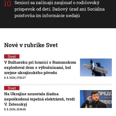
Seniori sa začínajú zaujímať o rodičovský
príspevok od detí. Daňový úrad ani Sociálna
poisťovňa im informácie nedajú
Nové v rubrike Svet
Svet
V Bulharsku pri hranici s Rumunskom
explodoval dron s výbušninami, bol
zrejme ukrajinského pôvodu
8. 8. 2026, 17:52:27
Svet
Na Ukrajine nezostala žiadna
nepoškodená tepelná elektráreň, tvrdí
V. Zelenskyj
8. 8. 2026, 15:34:46