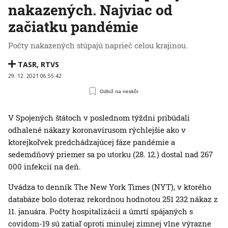
nakazených. Najviac od
začiatku pandémie
Počty nakazených stúpajú naprieč celou krajinou.
TASR
,
RTVS
29. 12. 2021 06:55:42
Odlož na neskôr
V Spojených štátoch v poslednom týždni pribúdali
odhalené nákazy koronavírusom rýchlejšie ako v
ktorejkoľvek predchádzajúcej fáze pandémie a
sedemdňový priemer sa po utorku (28. 12.) dostal nad 267
000 infekcií na deň.
Uvádza to denník The New York Times (NYT), v ktorého
databáze bolo doteraz rekordnou hodnotou 251 232 nákaz z
11. januára. Počty hospitalizácií a úmrtí spájaných s
covidom-19 sú zatiaľ oproti minulej zimnej vlne výrazne