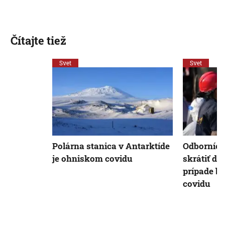
Čítajte tiež
Svet
Svet
Polárna stanica v Antarktíde
Odborníci
je ohniskom covidu
skrátiť dĺ
prípade b
covidu