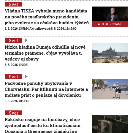
Svet
Vládna TISZA vybrala meno kandidáta
na nového maďarského prezidenta,
jeho zvolenie sa očakáva budúci týždeň
AKTUALIZOVANÉ
8. 8. 2026, 13:51:54
Aktualizované:
8. 8. 2026, 14:49:00
Svet
Nízka hladina Dunaja odhalila aj nové
termálne pramene, objav vyvoláva u
vedcov aj obavy
8. 8. 2026, 11:30:31
Svet
Podvodné ponuky ubytovania v
Chorvátsku: Pár kliknutí na internete a
môžete prísť o peniaze aj dovolenku
8. 8. 2026, 10:51:49
Svet
Rakúsko reaguje na horúčavy, chce
zjednodušiť cestu ku klimatizáciám.
Opozícia a Greenpeace žiadajú iné