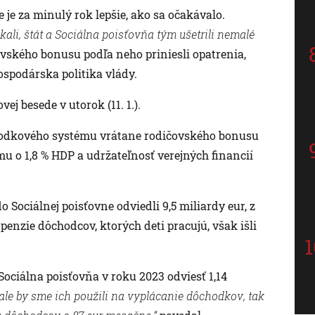
 je za minulý rok lepšie, ako sa očakávalo.
ali, štát a Sociálna poisťovňa tým ušetrili nemalé
vského bonusu podľa neho priniesli opatrenia,
ospodárska politika vlády.
ej besede v utorok (11. 1.).
ôchodkového systému vrátane rodičovského bonusu
u o 1,8 % HDP a udržateľnosť verejných financií
o Sociálnej poisťovne odviedli 9,5 miliardy eur, z
penzie dôchodcov, ktorých deti pracujú, však išli
ociálna poisťovňa v roku 2023 odviesť 1,14
 ale by sme ich použili na vyplácanie dôchodkov, tak