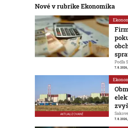
Nové v rubrike Ekonomika
Ekono
Firm
poku
obch
spra
Podľa S
7. 8. 2026
Ekono
Obm
ele
zvyš
Sakovej
AKTUALIZOVANÉ
7. 8. 2026,