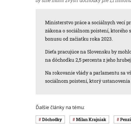
by sme mohli zvýšiť dôchodky pre 1,1 milión
Ministerstvo práce a sociálnych vecí p
zákona o sociálnom poistení, ktorého 
bonusu od začiatku roka 2023.
Dieťa pracujúce na Slovensku by mohl
na dôchodku 2,5 percenta z jeho hrube
Na rokovanie vlády a parlamentu sa v
sociálnom poistení, ktorý ustanoveni
Ďalšie články na tému:
Dôchodky
Milan Krajniak
penz