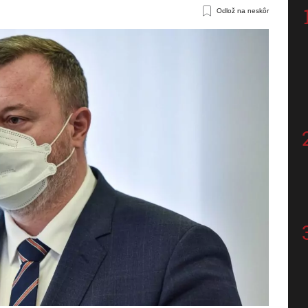
Odlož na neskôr