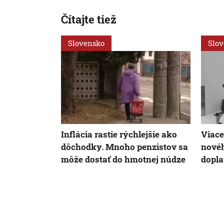
Čítajte tiež
Slovensko
Slo
Inflácia rastie rýchlejšie ako
Viace
dôchodky. Mnoho penzistov sa
novéh
môže dostať do hmotnej núdze
dopla