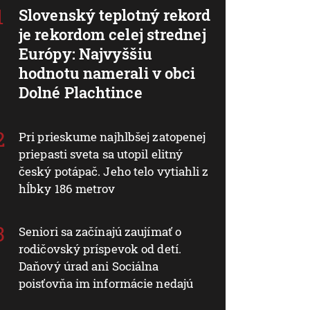
Slovenský teplotný rekord
je rekordom celej strednej
Európy: Najvyššiu
hodnotu namerali v obci
Dolné Plachtince
Pri prieskume najhlbšej zatopenej
priepasti sveta sa utopil elitný
český potápač. Jeho telo vytiahli z
hĺbky 186 metrov
Seniori sa začínajú zaujímať o
rodičovský príspevok od detí.
Daňový úrad ani Sociálna
poisťovňa im informácie nedajú