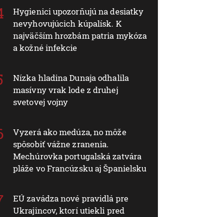
Hygienici upozorňujú na desiatky
nevyhovujúcich kúpalísk. K
najväčším hrozbám patria mykóza
a kožné infekcie
Nízka hladina Dunaja odhalila
masívny vrak lode z druhej
svetovej vojny
Vyzerá ako medúza, no môže
spôsobiť vážne zranenia.
Mechúrovka portugalská zatvára
pláže vo Francúzsku aj Španielsku
EÚ zavádza nové pravidlá pre
Ukrajincov, ktorí utiekli pred