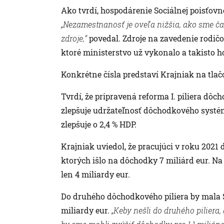
Ako tvrdí, hospodárenie Sociálnej poisťovne
„Nezamestnanosť je oveľa nižšia, ako sme čak
zdroje,“
povedal. Zdroje na zavedenie rodičo
ktoré ministerstvo už vykonalo a takisto h
Konkrétne čísla predstaví Krajniak na tlačov
Tvrdí, že pripravená reforma I. piliera d
zlepšuje udržateľnosť dôchodkového systém
zlepšuje o 2,4 % HDP.
Krajniak uviedol, že pracujúci v roku 2021 d
ktorých išlo na dôchodky 7 miliárd eur. Na 
len 4 miliardy eur.
Do druhého dôchodkového piliera by mala S
miliardy eur.
„Keby nešli do druhého piliera,