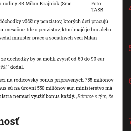
 a rodiny SR Milan Krajniak (Sme
Foto:
TASR
dôchodky väčšiny penzistov, ktorých deti pracujú
ur mesačne. Ide o penzistov, ktorí majú jedno alebo
ovedal minister práce a sociálnych vecí Milan
ť, že dôchodky by sa mohli zvýšiť od 60 do 90 eur
šší,“
dodal.
vecí na rodičovský bonus pripravených 758 miliónov
us sú na úrovni 550 miliónov eur, ministerstvo má
nistra nemusí využiť bonus každý.
„Rátame s tým, že
nosť