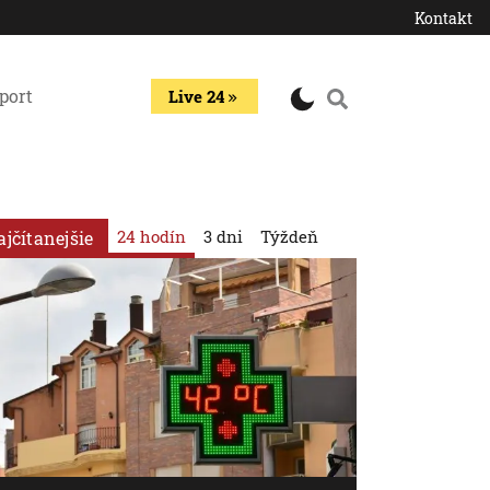
Kontakt
port
Live 24
24 hodín
3 dni
Týždeň
ajčítanejšie