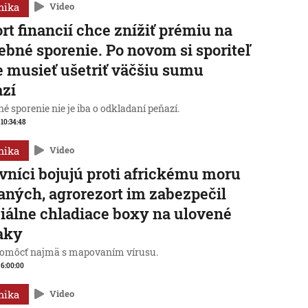
mika
Video
rt financií chce znížiť prémiu na
ebné sporenie. Po novom si sporiteľ
 musieť ušetriť väčšiu sumu
azí
é sporenie nie je iba o odkladaní peňazí.
 10:34:48
mika
Video
vníci bojujú proti africkému moru
aných, agrorezort im zabezpečil
iálne chladiace boxy na ulovené
aky
omôcť najmä s mapovaním vírusu.
, 6:00:00
mika
Video