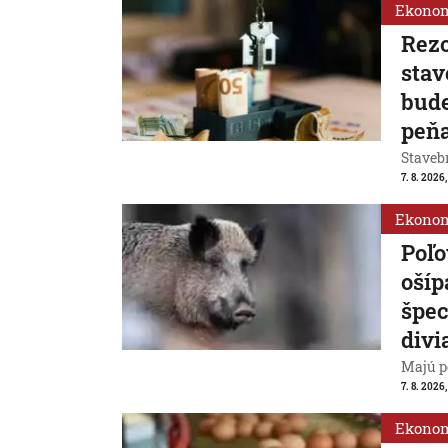
Ekono
Rezo
stav
bude
peň
Stavebn
7. 8. 2026,
Ekono
Poľo
ošíp
špec
divi
Majú p
7. 8. 2026
Ekono