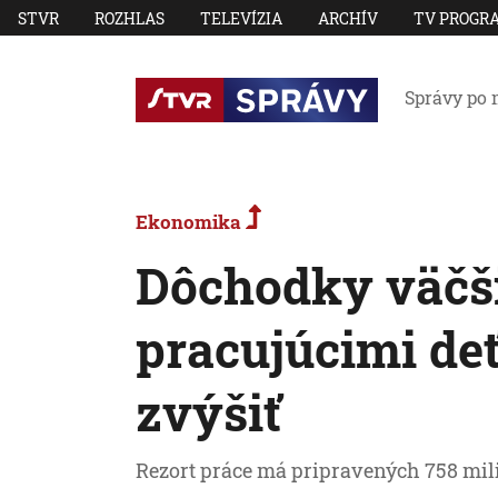
STVR
ROZHLAS
TELEVÍZIA
ARCHÍV
TV PROGR
Správy po 
Ekonomika
Dôchodky väčši
pracujúcimi de
zvýšiť
Rezort práce má pripravených 758 mil