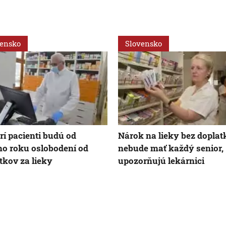
vensko
Slovensko
rí pacienti budú od
Nárok na lieky bez doplat
o roku oslobodení od
nebude mať každý senior,
tkov za lieky
upozorňujú lekárnici