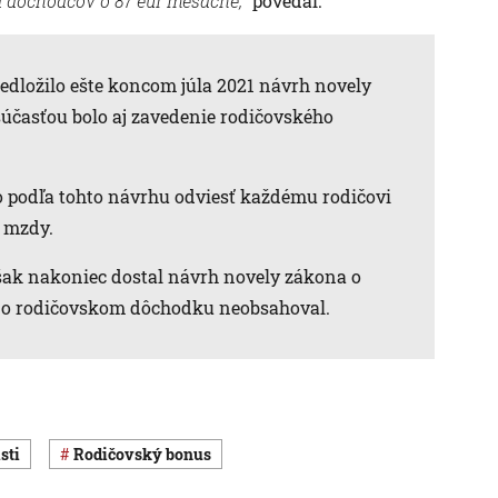
a dôchodcov o 87 eur mesačne,“
povedal.
redložilo ešte koncom júla 2021 návrh novely
súčasťou bolo aj zavedenie rodičovského
o podľa tohto návrhu odviesť každému rodičovi
j mzdy.
šak nakoniec dostal návrh novely zákona o
a o rodičovskom dôchodku neobsahoval.
isti
rodičovský bonus