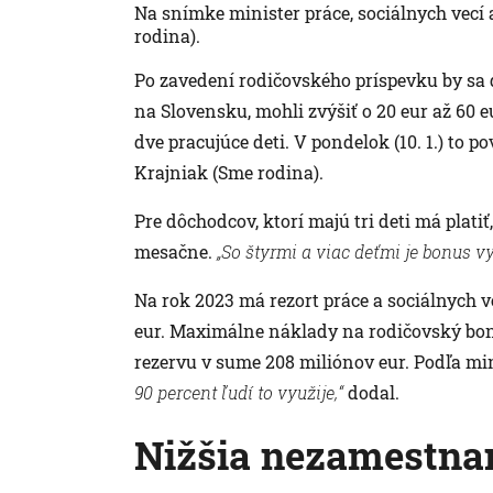
Na snímke minister práce, sociálnych vecí
rodina).
Po zavedení rodičovského príspevku by sa 
na Slovensku, mohli zvýšiť o 20 eur až 60 e
dve pracujúce deti. V pondelok (10. 1.) to p
Krajniak (Sme rodina).
Pre dôchodcov, ktorí majú tri deti má plati
mesačne.
„So štyrmi a viac deťmi je bonus vy
Na rok 2023 má rezort práce a sociálnych 
eur. Maximálne náklady na rodičovský bon
rezervu v sume 208 miliónov eur. Podľa mi
90 percent ľudí to využije,“
dodal.
Nižšia nezamestna