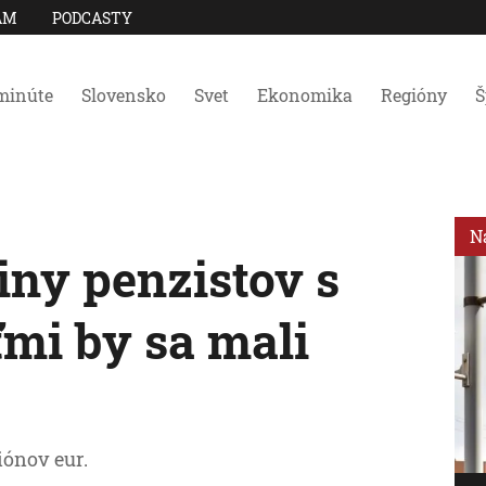
AM
PODCASTY
minúte
Slovensko
Svet
Ekonomika
Regióny
Š
N
ny penzistov s
ťmi by sa mali
iónov eur.