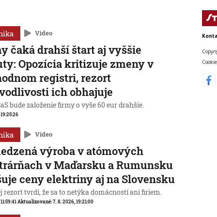
mika
Video
Konta
y čaká drahší štart aj vyššie
Copyri
ty: Opozícia kritizuje zmeny v
Cookie
odnom registri, rezort
vodlivosti ich obhajuje
aS bude založenie firmy o vyše 60 eur drahšie.
, 19:25:26
mika
Video
edzená výroba v atómových
ktrárňach v Maďarsku a Rumunsku
uje ceny elektriny aj na Slovensku
 rezort tvrdí, že sa to netýka domácností ani firiem.
 11:59:41
Aktualizované:
7. 8. 2026, 19:21:00