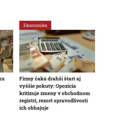
Ekonomika
Ekonomika
AK
ku
Firmy čaká drahší štart aj
Obmedzená 
vyššie pokuty: Opozícia
atómových e
kritizuje zmeny v obchodnom
Maďarsku 
registri, rezort spravodlivosti
zvyšuje ceny
ich obhajuje
Slovensku