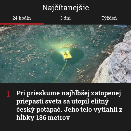
Najčítanejšie
24 hodín
3 dni
Týždeň
Pri prieskume najhlbšej zatopenej
priepasti sveta sa utopil elitný
český potápač. Jeho telo vytiahli z
hĺbky 186 metrov