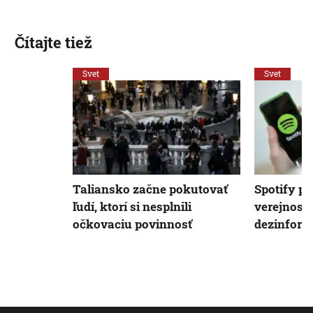
Čítajte tiež
Svet
Svet
Taliansko začne pokutovať
Spotify po
ľudí, ktorí si nesplnili
verejnosti
očkovaciu povinnosť
dezinform