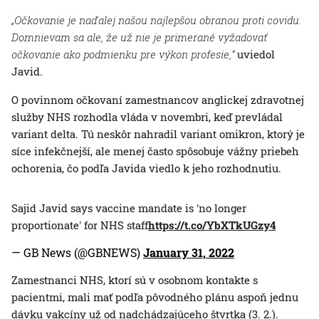
„Očkovanie je naďalej našou najlepšou obranou proti covidu.
Domnievam sa ale, že už nie je primerané vyžadovať
očkovanie ako podmienku pre výkon profesie,“
uviedol
Javid.
O povinnom očkovaní zamestnancov anglickej zdravotnej
služby NHS rozhodla vláda v novembri, keď prevládal
variant delta. Tú neskôr nahradil variant omikron, ktorý je
síce infekčnejší, ale menej často spôsobuje vážny priebeh
ochorenia, čo podľa Javida viedlo k jeho rozhodnutiu.
Sajid Javid says vaccine mandate is 'no longer
proportionate' for NHS staff
https://t.co/YbXTkUGzy4
— GB News (@GBNEWS)
January 31, 2022
Zamestnanci NHS, ktorí sú v osobnom kontakte s
pacientmi, mali mať podľa pôvodného plánu aspoň jednu
dávku vakcíny už od nadchádzajúceho štvrtka (3. 2.).