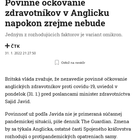
Povinné očkovanie
zdravotníkov v Anglicku
napokon zrejme nebude
Jedným z rozhodujúcich faktorov je variant omikron.
ČTK
31. 1. 2022 21:27:50
Odlož na neskôr
Britská vláda zvažuje, že nezavedie povinné očkovanie
anglických zdravotníkov proti covidu-19, uviedol v
pondelok (31. 1.) pred poslancami minister zdravotníctva
Sajid Javid.
Povinnosť už podľa Javida nie je primeraná súčasnej
pandemickej situácii, píše denník The Guardian. Zmena
by sa týkala Anglicka, ostatné časti Spojeného kráľovstva
rozhodujú o protipandemických opatreniach samy.