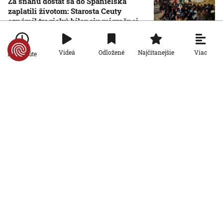
Za snahu dostať sa do Španielska
zaplatili životom: Starosta Ceuty
oznámil tragickú bilanciu migračnej
krízy
6. 8. 2026, 16:16:47
Viac
Videá
Odložené
Najčítanejšie
Po minúte
Svet
Žena v Taliansku omylom vyhodila
žreb s výhrou milión eur. Smetiari ho
hľadali dva dni
6. 8. 2026, 15:49:55
Svet
VIDEO: Britka Betty prekonala svetový
rekord. V 97 rokoch sa stala najstaršou
ženou, ktorá kráčala po krídle lietadla
6. 8. 2026, 15:40:24
Svet
V ukrajinskej armáde slúži takmer 16-
tisíc zahraničných dobrovoľníkov
6. 8. 2026, 14:26:05