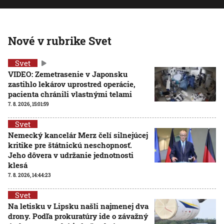
Nové v rubrike Svet
Svet
VIDEO: Zemetrasenie v Japonsku
zastihlo lekárov uprostred operácie,
pacienta chránili vlastnými telami
7. 8. 2026, 15:01:59
Svet
Nemecký kancelár Merz čelí silnejúcej
kritike pre štátnickú neschopnosť.
Jeho dôvera v udržanie jednotnosti
klesá
7. 8. 2026, 14:44:23
Svet
Na letisku v Lipsku našli najmenej dva
drony. Podľa prokuratúry ide o závažný