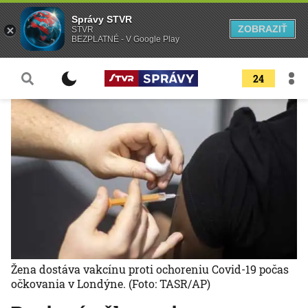
Správy STVR
ZOBRAZIŤ
STVR
BEZPLATNÉ - V Google Play
24
Žena dostáva vakcínu proti ochoreniu Covid-19 počas
očkovania v Londýne.
(Foto: TASR/AP)