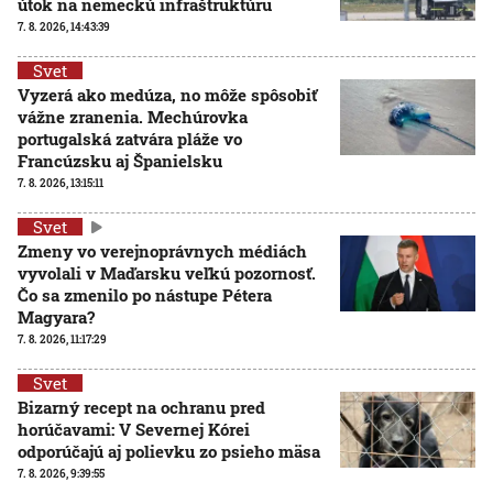
útok na nemeckú infraštruktúru
7. 8. 2026, 14:43:39
Svet
Vyzerá ako medúza, no môže spôsobiť
vážne zranenia. Mechúrovka
portugalská zatvára pláže vo
Francúzsku aj Španielsku
7. 8. 2026, 13:15:11
Svet
Zmeny vo verejnoprávnych médiách
vyvolali v Maďarsku veľkú pozornosť.
Čo sa zmenilo po nástupe Pétera
Magyara?
7. 8. 2026, 11:17:29
Svet
Bizarný recept na ochranu pred
horúčavami: V Severnej Kórei
odporúčajú aj polievku zo psieho mäsa
7. 8. 2026, 9:39:55