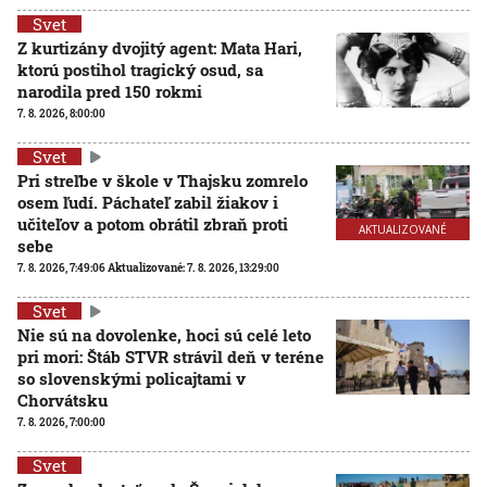
Svet
Z kurtizány dvojitý agent: Mata Hari,
ktorú postihol tragický osud, sa
narodila pred 150 rokmi
7. 8. 2026, 8:00:00
Svet
Pri streľbe v škole v Thajsku zomrelo
osem ľudí. Páchateľ zabil žiakov i
učiteľov a potom obrátil zbraň proti
AKTUALIZOVANÉ
sebe
7. 8. 2026, 7:49:06
Aktualizované:
7. 8. 2026, 13:29:00
Svet
Nie sú na dovolenke, hoci sú celé leto
pri mori: Štáb STVR strávil deň v teréne
so slovenskými policajtami v
Chorvátsku
7. 8. 2026, 7:00:00
Svet