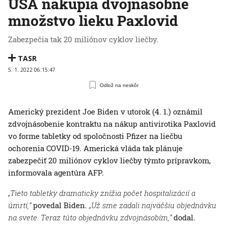
USA nakúpia dvojnásobné
množstvo lieku Paxlovid
Zabezpečia tak 20 miliónov cyklov liečby.
TASR
5. 1. 2022 06:15:47
Odlož na neskôr
Americký prezident Joe Biden v utorok (4. 1.) oznámil
zdvojnásobenie kontraktu na nákup antivirotika Paxlovid
vo forme tabletky od spoločnosti Pfizer na liečbu
ochorenia COVID-19. Americká vláda tak plánuje
zabezpečiť 20 miliónov cyklov liečby týmto prípravkom,
informovala agentúra AFP.
„Tieto tabletky dramaticky znížia počet hospitalizácií a
úmrtí,“
povedal Biden.
„Už sme zadali najväčšiu objednávku
na svete. Teraz túto objednávku zdvojnásobím,“
dodal.