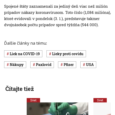
Spojené štáty zaznamenali za jediný deň viac než milión
prípadov nákazy koronavírusom. Toto číslo (1,084 milióna),
ktoré evidovali v pondelok (3. 1.), predstavuje takmer
dvojnásobok počtu prípadov spred týždňa (544 000).
Ďalšie články na tému:
liek na COVID-19
lieky proti covidu
nákupy
paxlovid
Pfizer
USA
Čítajte tiež
Svet
Svet