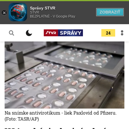
Správy STVR
ZOBRAZIŤ
STVR
BEZPLATNÉ - V Google Play
24
Na snímke antivirotikum - liek Paxlovid od Pfizeru.
(Foto: TASR/AP)