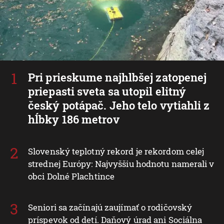
Pri prieskume najhlbšej zatopenej
priepasti sveta sa utopil elitný
český potápač. Jeho telo vytiahli z
hĺbky 186 metrov
Slovenský teplotný rekord je rekordom celej
strednej Európy: Najvyššiu hodnotu namerali v
obci Dolné Plachtince
Seniori sa začínajú zaujímať o rodičovský
príspevok od detí. Daňový úrad ani Sociálna