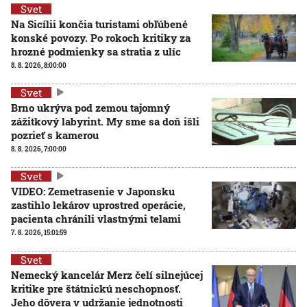
Svet
Na Sicílii končia turistami obľúbené
konské povozy. Po rokoch kritiky za
hrozné podmienky sa stratia z ulíc
8. 8. 2026, 8:00:00
Svet
Brno ukrýva pod zemou tajomný
zážitkový labyrint. My sme sa doň išli
pozrieť s kamerou
8. 8. 2026, 7:00:00
Svet
VIDEO: Zemetrasenie v Japonsku
zastihlo lekárov uprostred operácie,
pacienta chránili vlastnými telami
7. 8. 2026, 15:01:59
Svet
Nemecký kancelár Merz čelí silnejúcej
kritike pre štátnickú neschopnosť.
Jeho dôvera v udržanie jednotnosti