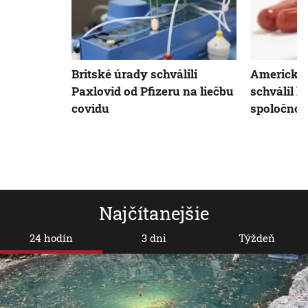
Britské úrady schválili
Americký 
Paxlovid od Pfizeru na liečbu
schválil l
covidu
spoločnos
Najčítanejšie
24 hodín
3 dni
Týždeň