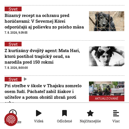
Svet
Bizarný recept na ochranu pred
horúčavami: V Severnej Kórei
odporúčajú aj polievku zo psieho mäsa
7. 8. 2026, 9:39:55
Svet
Z kurtizány dvojitý agent: Mata Hari,
ktorú postihol tragický osud, sa
narodila pred 150 rokmi
7. 8. 2026, 8:00:00
Svet
Pri streľbe v škole v Thajsku zomrelo
osem ľudí. Páchateľ zabil žiakov i
učiteľov a potom obrátil zbraň proti
AKTUALIZOVANÉ
sebe
7. 8. 2026, 7:49:06
Aktualizované:
7. 8. 2026, 13:29:00
Svet
Viac
Videá
Odložené
Najčítanejšie
Po minúte
Nie sú na dovolenke, hoci sú celé leto