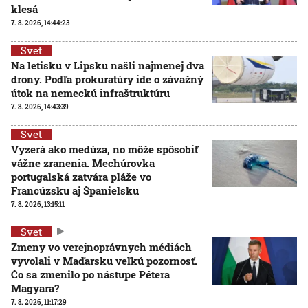
klesá
7. 8. 2026, 14:44:23
Svet
Na letisku v Lipsku našli najmenej dva
drony. Podľa prokuratúry ide o závažný
útok na nemeckú infraštruktúru
7. 8. 2026, 14:43:39
Svet
Vyzerá ako medúza, no môže spôsobiť
vážne zranenia. Mechúrovka
portugalská zatvára pláže vo
Francúzsku aj Španielsku
7. 8. 2026, 13:15:11
Svet
Zmeny vo verejnoprávnych médiách
vyvolali v Maďarsku veľkú pozornosť.
Čo sa zmenilo po nástupe Pétera
Magyara?
7. 8. 2026, 11:17:29