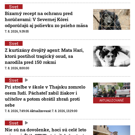
Svet
Bizarný recept na ochranu pred
horúčavami: V Severnej Kórei
odporúčajú aj polievku zo psieho mäsa
7. 8. 2026, 9:39:55
Svet
Z kurtizány dvojitý agent: Mata Hari,
ktorú postihol tragický osud, sa
narodila pred 150 rokmi
7. 8. 2026, 8:00:00
Svet
Pri streľbe v škole v Thajsku zomrelo
osem ľudí. Páchateľ zabil žiakov i
učiteľov a potom obrátil zbraň proti
AKTUALIZOVANÉ
sebe
7. 8. 2026, 7:49:06
Aktualizované:
7. 8. 2026, 13:29:00
Svet
Nie sú na dovolenke, hoci sú celé leto