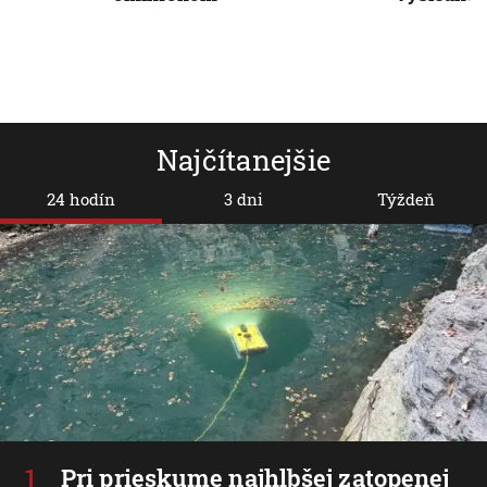
Najčítanejšie
24 hodín
3 dni
Týždeň
Pri prieskume najhlbšej zatopenej