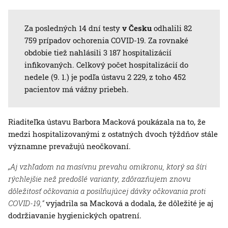
Za posledných 14 dní testy
v Česku
odhalili 82
759 prípadov ochorenia COVID-19. Za rovnaké
obdobie tiež nahlásili 3 187 hospitalizácií
infikovaných. Celkový počet hospitalizácií do
nedele (9. 1.) je podľa ústavu 2 229, z toho 452
pacientov má vážny priebeh.
Riaditeľka ústavu Barbora Macková poukázala na to, že
medzi hospitalizovanými z ostatných dvoch týždňov stále
významne prevažujú neočkovaní.
„Aj vzhľadom na masívnu prevahu omikronu, ktorý sa šíri
rýchlejšie než predošlé varianty, zdôrazňujem znovu
dôležitosť očkovania a posilňujúcej dávky očkovania proti
COVID-19,“
vyjadrila sa Macková a dodala, že dôležité je aj
dodržiavanie hygienických opatrení.