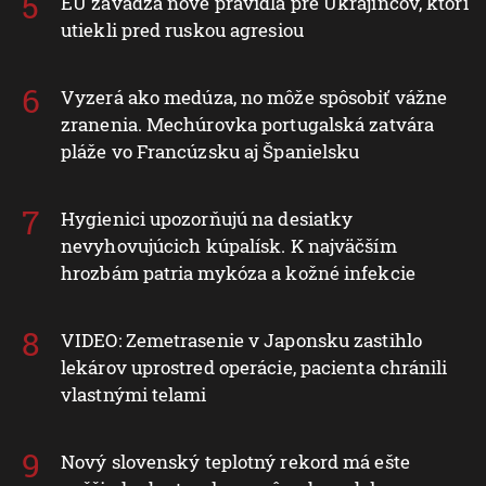
EÚ zavádza nové pravidlá pre Ukrajincov, ktorí
utiekli pred ruskou agresiou
Vyzerá ako medúza, no môže spôsobiť vážne
zranenia. Mechúrovka portugalská zatvára
pláže vo Francúzsku aj Španielsku
Hygienici upozorňujú na desiatky
nevyhovujúcich kúpalísk. K najväčším
hrozbám patria mykóza a kožné infekcie
VIDEO: Zemetrasenie v Japonsku zastihlo
lekárov uprostred operácie, pacienta chránili
vlastnými telami
Nový slovenský teplotný rekord má ešte