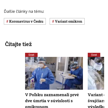
Ďalšie články na tému:
koronavírus v Česku
variant omikron
Čítajte tiež
Svet
Svet
V Poľsku zaznamenali prvé
Variant de
dve úmrtia v súvislosti s
švajčiars
omikronom
výsledkom