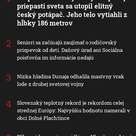
priepasti sveta sa utopil elitný
český potápač. Jeho telo vytiahli z
hĺbky 186 metrov
Seniori sa začínajú zaujímať o rodičovský
príspevok od detí. Daňový úrad ani Sociálna
poisťovňa im informácie nedajú
Nízka hladina Dunaja odhalila masívny vrak
lode z druhej svetovej vojny
Slovenský teplotný rekord je rekordom celej
strednej Európy: Najvyššiu hodnotu namerali v
obci Dolné Plachtince