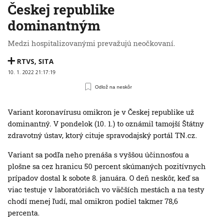
Českej republike
dominantným
Medzi hospitalizovanými prevažujú neočkovaní.
RTVS
,
SITA
10. 1. 2022 21:17:19
Odlož na neskôr
Variant koronavírusu omikron je v Českej republike už
dominantný. V pondelok (10. 1.) to oznámil tamojší Štátny
zdravotný ústav, ktorý cituje spravodajský portál TN.cz.
Variant sa podľa neho prenáša s vyššou účinnosťou a
plošne sa cez hranicu 50 percent skúmaných pozitívnych
prípadov dostal k sobote 8. januára. O deň neskôr, keď sa
viac testuje v laboratóriách vo väčších mestách a na testy
chodí menej ľudí, mal omikron podiel takmer 78,6
percenta.