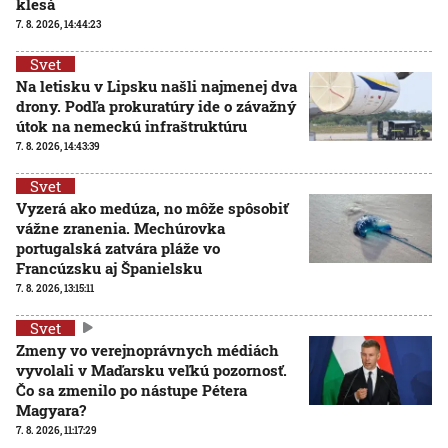
klesá
7. 8. 2026, 14:44:23
Svet
Na letisku v Lipsku našli najmenej dva
drony. Podľa prokuratúry ide o závažný
útok na nemeckú infraštruktúru
7. 8. 2026, 14:43:39
Svet
Vyzerá ako medúza, no môže spôsobiť
vážne zranenia. Mechúrovka
portugalská zatvára pláže vo
Francúzsku aj Španielsku
7. 8. 2026, 13:15:11
Svet
Zmeny vo verejnoprávnych médiách
vyvolali v Maďarsku veľkú pozornosť.
Čo sa zmenilo po nástupe Pétera
Magyara?
7. 8. 2026, 11:17:29