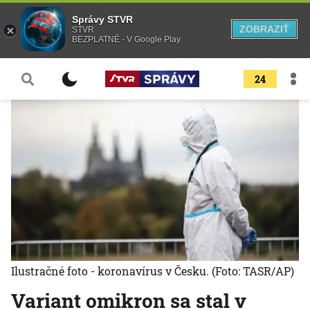
Správy STVR
ZOBRAZIŤ
STVR
BEZPLATNÉ - V Google Play
24
Ilustračné foto - koronavírus v Česku.
(Foto: TASR/AP)
Variant omikron sa stal v