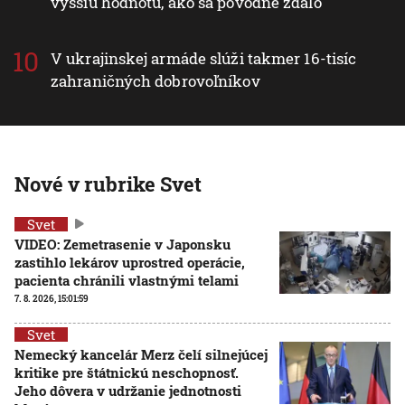
vyššiu hodnotu, ako sa pôvodne zdalo
V ukrajinskej armáde slúži takmer 16-tisíc
zahraničných dobrovoľníkov
Nové v rubrike Svet
Svet
VIDEO: Zemetrasenie v Japonsku
zastihlo lekárov uprostred operácie,
pacienta chránili vlastnými telami
7. 8. 2026, 15:01:59
Svet
Nemecký kancelár Merz čelí silnejúcej
kritike pre štátnickú neschopnosť.
Jeho dôvera v udržanie jednotnosti