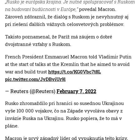
„Rusko je európska krajina. Je nutné spolupracovať s Ruskom
na budovaní budúcnosti v Európe,“
povedal Macron.
Zároveň zdôraznil, že dialóg s Ruskom je nevyhnutný aj
pri riešení ďalších vážnych celosvetových problémov.
Takisto poznamenal, že Paríž má záujem o dobré
dvojstranné vzťahy s Ruskom.
French President Emmanuel Macron told Vladimir Putin
at the start of talks at the Kremlin that he aimed to avoid
war and build trust
https://t.co/KG0Vbc7t8L
pic.twitter.com/JvDBviUr9l
— Reuters (@Reuters)
February 7, 2022
Rusko zhromaždilo pri hranici so susednou Ukrajinou
vyše 100 000 vojakov, čo na Západe vyvoláva obavy z
invázie Ruska na Ukrajinu. Rusko popiera, že to má v
pláne.
Macron je prvý západný líder od vypuknutia tejto krízy,