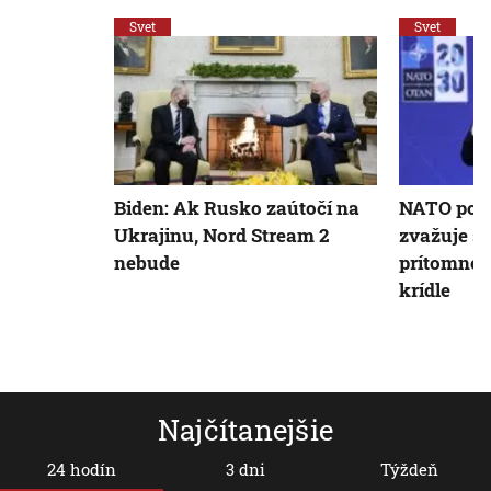
Svet
Svet
Biden: Ak Rusko zaútočí na
NATO podľ
Ukrajinu, Nord Stream 2
zvažuje st
nebude
prítomno
krídle
Najčítanejšie
24 hodín
3 dni
Týždeň