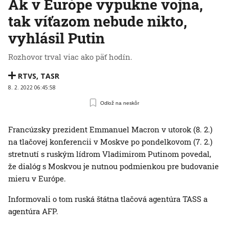
Ak v Európe vypukne vojna,
tak víťazom nebude nikto,
vyhlásil Putin
Rozhovor trval viac ako päť hodín.
RTVS
,
TASR
8. 2. 2022 06:45:58
Odlož na neskôr
Francúzsky prezident Emmanuel Macron v utorok (8. 2.)
na tlačovej konferencii v Moskve po pondelkovom (7. 2.)
stretnutí s ruským lídrom Vladimirom Putinom povedal,
že dialóg s Moskvou je nutnou podmienkou pre budovanie
mieru v Európe.
Informovali o tom ruská štátna tlačová agentúra TASS a
agentúra AFP.