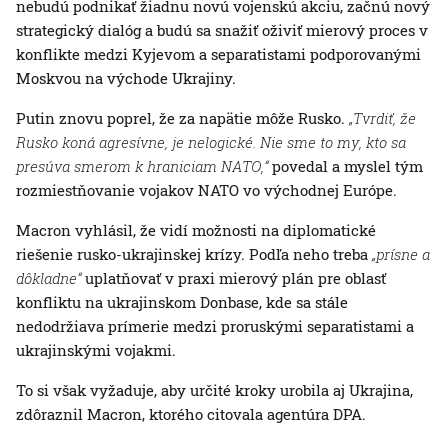
nebudú podnikať žiadnu novú vojenskú akciu, začnú nový
strategický dialóg a budú sa snažiť oživiť mierový proces v
konflikte medzi Kyjevom a separatistami podporovanými
Moskvou na východe Ukrajiny.
Putin znovu poprel, že za napätie môže Rusko.
„Tvrdiť, že
Rusko koná agresívne, je nelogické. Nie sme to my, kto sa
presúva smerom k hraniciam NATO,“
povedal a myslel tým
rozmiestňovanie vojakov NATO vo východnej Európe.
Macron vyhlásil, že vidí možnosti na diplomatické
riešenie rusko-ukrajinskej krízy. Podľa neho treba
„prísne a
dôkladne“
uplatňovať v praxi mierový plán pre oblasť
konfliktu na ukrajinskom Donbase, kde sa stále
nedodržiava prímerie medzi proruskými separatistami a
ukrajinskými vojakmi.
To si však vyžaduje, aby určité kroky urobila aj Ukrajina,
zdôraznil Macron, ktorého citovala agentúra DPA.