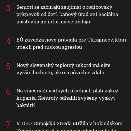
Seniori sa začínajú zaujímať o rodičovský
príspevok od detí. Daňový úrad ani Sociálna
poisťovňa im informácie nedajú
EÚ zavádza nové pravidlá pre Ukrajincov, ktorí
utiekli pred ruskou agresiou
Nový slovenský teplotný rekord má ešte
vyššiu hodnotu, ako sa pôvodne zdalo
Na viacerých vodných plochách platí zákaz
kúpania. Kontroly odhalili zvýšený výskyt
baktérií
VIDEO: Dunajská Streda utŕžila v holandskom
Twente debakel, v domácej odvete sa bude