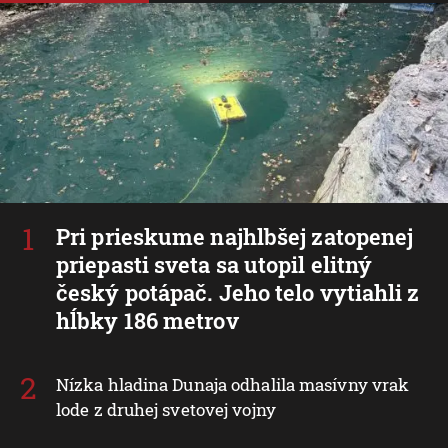
Pri prieskume najhlbšej zatopenej
priepasti sveta sa utopil elitný
český potápač. Jeho telo vytiahli z
hĺbky 186 metrov
Nízka hladina Dunaja odhalila masívny vrak
lode z druhej svetovej vojny