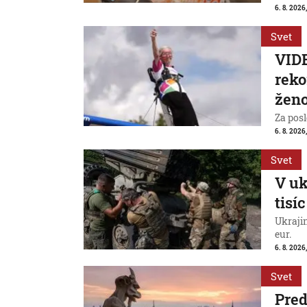
6. 8. 2026,
Svet
VIDE
reko
ženo
Za posl
6. 8. 2026
Svet
V uk
tisí
Ukraji
eur.
6. 8. 2026
Svet
Pred