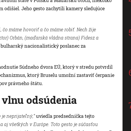
 právnom štáte v Poľsku a Maďarsku otočil, niekoľko
 odišiel. Jeho gesto zachytili kamery sledujúce
, čo máme hovoriť a čo máme robiť. Nech žije
tor) Orbán, (maďarská vládna strana) Fidesz a
bulharský nacionalistický poslanec za
odnutie Súdneho dvora EÚ, ktorý v stredu potvrdil
hanizmus, ktorý Bruselu umožní zastaviť čerpanie
pov právneho štátu.
 vlnu odsúdenia
je neprijateľný,“
uviedla predsedníčka tejto
a aj všetkých v Európe. Toto gesto je súčasťou