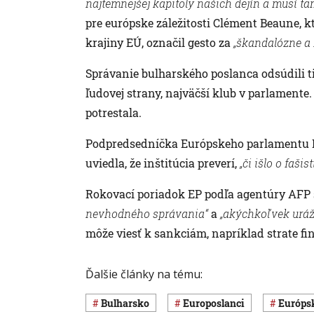
najtemnejšej kapitoly našich dejín a musí tam
pre európske záležitosti Clément Beaune, k
krajiny EÚ, označil gesto za
„škandalózne a 
Správanie bulharského poslanca odsúdili tie
ľudovej strany, najväčší klub v parlamente
potrestala.
Podpredsedníčka Európskeho parlamentu Pi
uviedla, že inštitúcia preverí,
„či išlo o faši
Rokovací poriadok EP podľa agentúry AFP 
nevhodného správania“
a
„akýchkoľvek urá
môže viesť k sankciám, napríklad strate f
Ďalšie články na tému:
Bulharsko
europoslanci
Európ