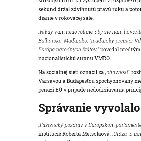
stredajšom (16. 2.) vystúpení v rozprave o
sekúnd držal zdvihnutú pravú ruku a potom
dianie v rokovacej sále.
„Nikdy vám nedovolíme, aby ste nám hovorili
Bulharsko, Maďarsko, (maďarský premiér Vik
Európa národných štátov,“
povedal predtým 
nacionalistickú stranu VMRO.
Na sociálnej sieti označil za
„ohavnosť“
rozh
Varšavou a Budapešťou spochybňovaný mec
peňazí EÚ v prípade nedodržiavania princí
Správanie vyvolalo
„Fašistický pozdrav v Európskom parlamente 
inštitúcie Roberta Metsolaová.
„Uráža to mň