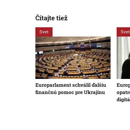
Čítajte tiež
Svet
Svet
Europarlament schválil ďalšiu
Europ
finančnú pomoc pre Ukrajinu
opatr
digit