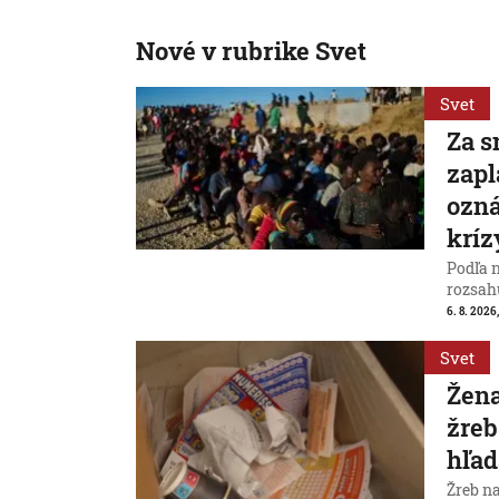
Nové v rubrike Svet
Svet
Za s
zapl
ozná
kríz
Podľa 
rozsah
6. 8. 2026,
Svet
Žena
žreb
hľad
Žreb n