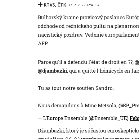
RTVS
,
ČTK
17. 2. 2022 12:41:54
Bulharský krajne pravicový poslanec Euró
odchode od rečníckeho pultu na plenárnom
nacistický pozdrav. Vedenie europarlamen
AFP.
Parce qu'il a défendu l'état de droit en ??,
@
@djambazki
, qui a quitté l'hémicycle en f
Tu as tout notre soutien Sandro.
Nous demandons à Mme Metsola,
@EP_Pre
— L’Europe Ensemble (@Ensemble_UE)
Feb
Džambazki, ktorý je súčasťou euroskepticke