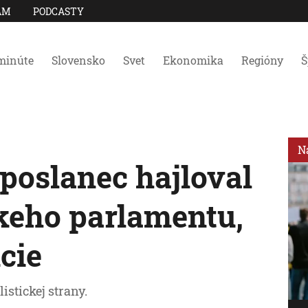
AM
PODCASTY
minúte
Slovensko
Svet
Ekonomika
Regióny
Š
N
poslanec hajloval
keho parlamentu,
cie
istickej strany.