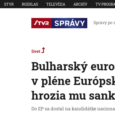
STVR
ROZHLAS
TELEVÍZIA
ARCHÍV
TV PROGR
Správy po 
Svet
Bulharský euro
v pléne Európs
hrozia mu sank
Do EP sa dostal na kandidátke nacional