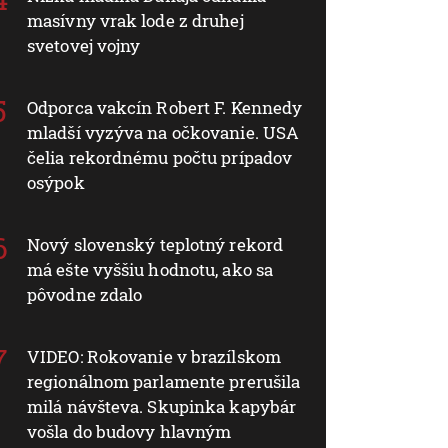
masívny vrak lode z druhej
svetovej vojny
Odporca vakcín Robert F. Kennedy
mladší vyzýva na očkovanie. USA
čelia rekordnému počtu prípadov
osýpok
Nový slovenský teplotný rekord
má ešte vyššiu hodnotu, ako sa
pôvodne zdalo
VIDEO: Rokovanie v brazílskom
regionálnom parlamente prerušila
milá návšteva. Skupinka kapybár
vošla do budovy hlavným