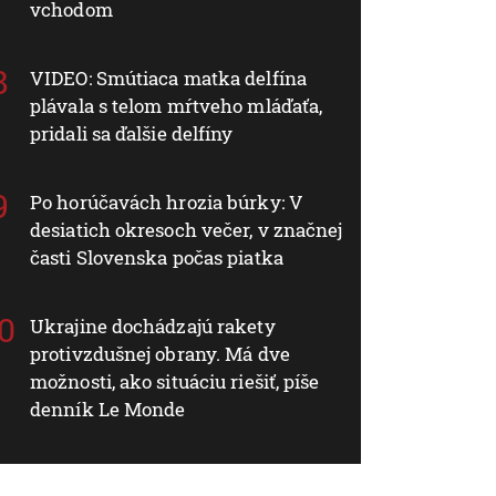
vchodom
VIDEO: Smútiaca matka delfína
plávala s telom mŕtveho mláďaťa,
pridali sa ďalšie delfíny
Po horúčavách hrozia búrky: V
desiatich okresoch večer, v značnej
časti Slovenska počas piatka
Ukrajine dochádzajú rakety
protivzdušnej obrany. Má dve
možnosti, ako situáciu riešiť, píše
denník Le Monde