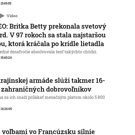
 15:49:55
Video
O: Britka Betty prekonala svetový
rd. V 97 rokoch sa stala najstaršou
u, ktorá kráčala po krídle lietadla
edné desaťročie absolvovala šesť takýchto chôdzí.
, 15:40:24
rajinskej armáde slúži takmer 16-
c zahraničných dobrovoľníkov
na sa ich snaží prilákať mesačným platom okolo 5 800
, 14:26:05
 voľbami vo Francúzsku silnie