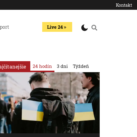
Kontakt
port
Live 24
24 hodín
3 dni
Týždeň
ajčítanejšie