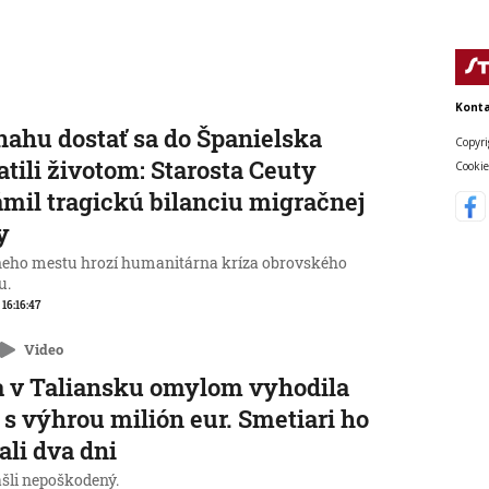
Konta
nahu dostať sa do Španielska
Copyri
atili životom: Starosta Ceuty
Cookie
mil tragickú bilanciu migračnej
y
neho mestu hrozí humanitárna kríza obrovského
u.
 16:16:47
Video
 v Taliansku omylom vyhodila
 s výhrou milión eur. Smetiari ho
ali dva dni
ašli nepoškodený.