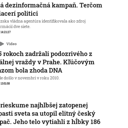
ká dezinformačná kampaň. Terčom
iacerí politici
zska vládna agentúra identifikovala ako zdroj
rmácií dve siete.
 14:21:27
Video
5 rokoch zadržali podozrivého z
álnej vraždy v Prahe. Kľúčovým
azom bola zhoda DNA
de došlo v novembri v roku 2010.
 13:51:58
prieskume najhlbšej zatopenej
pasti sveta sa utopil elitný český
pač. Jeho telo vytiahli z hĺbky 186