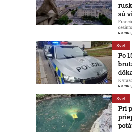
rus
sú v
Francú
dezinfo
6. 8. 2026,
Svet
Po 1
brut
dôk
K vraž
6. 8. 2026,
Svet
Pri 
prie
potá