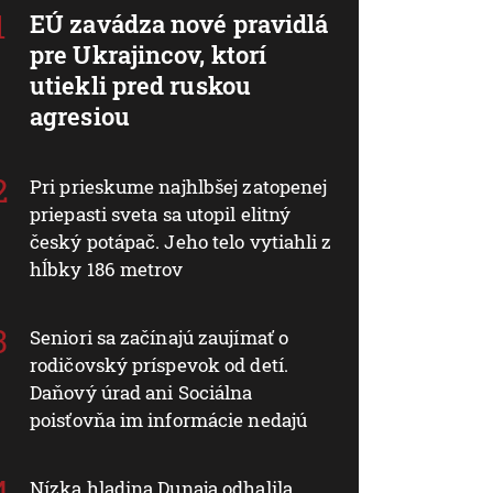
EÚ zavádza nové pravidlá
pre Ukrajincov, ktorí
utiekli pred ruskou
agresiou
Pri prieskume najhlbšej zatopenej
priepasti sveta sa utopil elitný
český potápač. Jeho telo vytiahli z
hĺbky 186 metrov
Seniori sa začínajú zaujímať o
rodičovský príspevok od detí.
Daňový úrad ani Sociálna
poisťovňa im informácie nedajú
Nízka hladina Dunaja odhalila