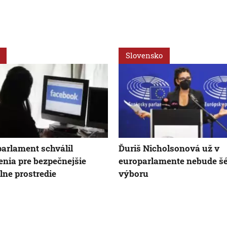
Slovensko
arlament schválil
Ďuriš Nicholsonová už v
enia pre bezpečnejšie
europarlamente nebude š
álne prostredie
výboru