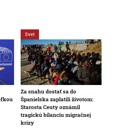
Svet
Svet
Za snahu dostať sa do
Žena v Tali
éfkou
Španielska zaplatili životom:
vyhodila žre
Starosta Ceuty oznámil
eur. Smetiari
tragickú bilanciu migračnej
krízy