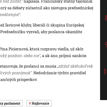
 tiež zostať,“
napísala.
Francúzsky štátny tajomník
torý sa debaty zúčastnil ako zástupca predsedníckej
nedôstojné“
.
ž ľavicové kluby, liberáli či skupina Európskej
. Predsedníčku vyzvali, aby poslanca okamžite
na Piciernová, ktorá rozpravu viedla, už skôr
stický pozdrav, alebo nie“
, a ak áno, prijmú sankcie.
stanovuje, že poslanci sa musia
„zdržať akéhokoľvek
žlivých poznámok“.
Nedodržanie týchto pravidiel
inančných príspevkov.
sky parlament
Hajlovanie