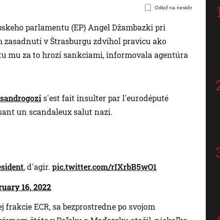
Odlož na neskôr
pskeho parlamentu (EP) Angel Džambazki pri
 zasadnutí v Štrasburgu zdvihol pravicu ako
tu mu za to hrozí sankciami, informovala agentúra
sandrogozi
s'est fait insulter par l'eurodéputé
aisant un scandaleux salut nazi.
sident
, d'agir.
pic.twitter.com/rIXrbB5wO1
ruary 16, 2022
j frakcie ECR, sa bezprostredne po svojom