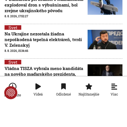
explodoval dron s výbušninami, bol
zrejme ukrajinského pôvodu
8. 8. 2026, 17:52:27
Svet
Na Ukrajine nezostala žiadna
nepoškodená tepelná elektráreň, tvrdí
V. Zelenskyj
8. 8. 2026, 15:34:46
Svet
Vládna TISZA vybrala meno kandidáta
na nového maďarského prezidenta,
jeho zvolenie sa očakáva budúci týždeň
AKTUALIZOVANÉ
8. 8. 2026, 13:51:54
Aktualizované:
8. 8. 2026, 14:49:00
Viac
Videá
Odložené
Najčítanejšie
Po minúte