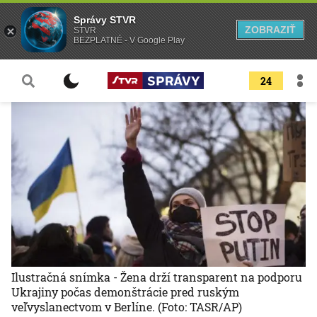
Správy STVR
ZOBRAZIŤ
STVR
BEZPLATNÉ - V Google Play
24
Ilustračná snímka - Žena drží transparent na podporu
Ukrajiny počas demonštrácie pred ruským
veľvyslanectvom v Berlíne.
(Foto: TASR/AP)