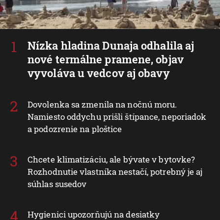
Nízka hladina Dunaja odhalila aj
nové termálne pramene, objav
vyvoláva u vedcov aj obavy
Dovolenka sa zmenila na nočnú moru.
Namiesto oddychu prišli štípance, neporiadok
a podozrenie na ploštice
Chcete klimatizáciu, ale bývate v bytovke?
Rozhodnutie vlastníka nestačí, potrebný je aj
súhlas susedov
Hygienici upozorňujú na desiatky