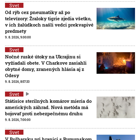
Svet
Od rýb cez pneumatiky až po
televízory: Žraloky tigrie zjedia všetko,
v ich žalúdkoch našli vedci prekvapivé
predmety
9. 8. 2026, 9:00:00
Svet
Nočné ruské útoky na Ukrajinu si
vyžiadali obete. V Charkove zasiahli
obytné domy, zranených hlásia aj z
Odesy
9. 8. 2026, 8:57:33
Svet
Státisíce sterilných komárov mieria do
amerických záhrad. Nová metóda má
bojovať proti nebezpečnému druhu
9. 8. 2026, 7:00:00
Svet
V Bulharsku pri hranici s Rumunskom