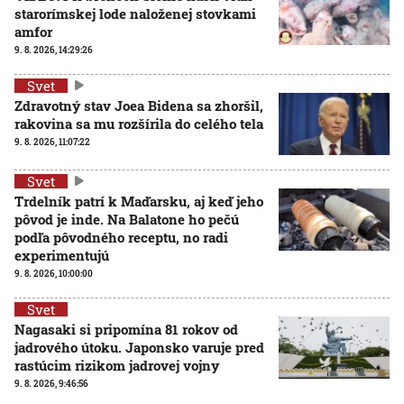
starorímskej lode naloženej stovkami
amfor
9. 8. 2026, 14:29:26
Svet
Zdravotný stav Joea Bidena sa zhoršil,
rakovina sa mu rozšírila do celého tela
9. 8. 2026, 11:07:22
Svet
Trdelník patrí k Maďarsku, aj keď jeho
pôvod je inde. Na Balatone ho pečú
podľa pôvodného receptu, no radi
experimentujú
9. 8. 2026, 10:00:00
Svet
Nagasaki si pripomína 81 rokov od
jadrového útoku. Japonsko varuje pred
rastúcim rizikom jadrovej vojny
9. 8. 2026, 9:46:56