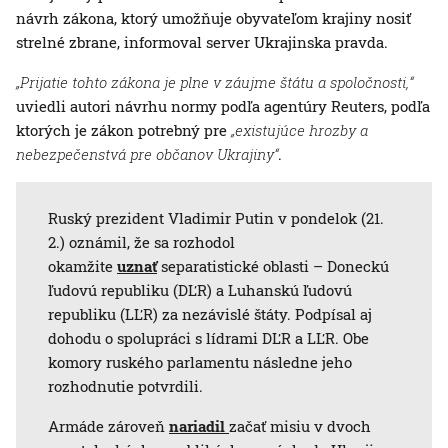
návrh zákona, ktorý umožňuje obyvateľom krajiny nosiť
strelné zbrane, informoval server Ukrajinska pravda.
„Prijatie tohto zákona je plne v záujme štátu a spoločnosti,“
uviedli autori návrhu normy podľa agentúry Reuters, podľa
ktorých je zákon potrebný pre
„existujúce hrozby a
nebezpečenstvá pre občanov Ukrajiny“
.
Ruský prezident Vladimir Putin v pondelok (21.
2.) oznámil, že sa rozhodol
okamžite
uznať
separatistické oblasti – Doneckú
ľudovú republiku (DĽR) a Luhanskú ľudovú
republiku (LĽR) za nezávislé štáty. Podpísal aj
dohodu o spolupráci s lídrami DĽR a LĽR. Obe
komory ruského parlamentu následne jeho
rozhodnutie potvrdili.
Armáde zároveň
nariadil
začať misiu v dvoch