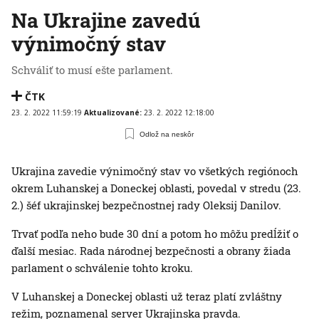
Na Ukrajine zavedú
výnimočný stav
Schváliť to musí ešte parlament.
ČTK
23. 2. 2022 11:59:19
Aktualizované:
23. 2. 2022 12:18:00
Odlož na neskôr
Ukrajina zavedie výnimočný stav vo všetkých regiónoch
okrem Luhanskej a Doneckej oblasti, povedal v stredu (23.
2.) šéf ukrajinskej bezpečnostnej rady Oleksij Danilov.
Trvať podľa neho bude 30 dní a potom ho môžu predĺžiť o
ďalší mesiac. Rada národnej bezpečnosti a obrany žiada
parlament o schválenie tohto kroku.
V Luhanskej a Doneckej oblasti už teraz platí zvláštny
režim, poznamenal server Ukrajinska pravda.