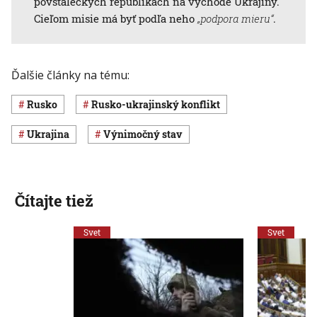
povstaleckých republikách na východe Ukrajiny.
Cieľom misie má byť podľa neho
„podpora mieru“
.
Ďalšie články na tému:
Rusko
rusko-ukrajinský konflikt
Ukrajina
výnimočný stav
Čítajte tiež
Svet
Svet