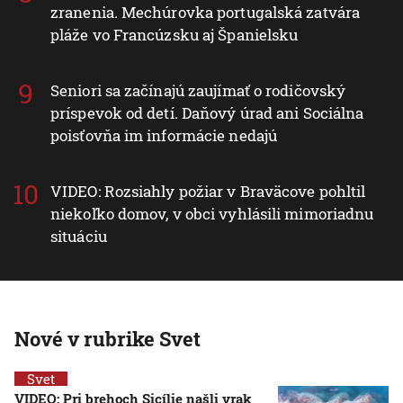
zranenia. Mechúrovka portugalská zatvára
pláže vo Francúzsku aj Španielsku
Seniori sa začínajú zaujímať o rodičovský
príspevok od detí. Daňový úrad ani Sociálna
poisťovňa im informácie nedajú
VIDEO: Rozsiahly požiar v Braväcove pohltil
niekoľko domov, v obci vyhlásili mimoriadnu
situáciu
Nové v rubrike Svet
Svet
VIDEO: Pri brehoch Sicílie našli vrak