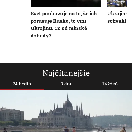
Svet poukazuje na to, že ich
Ukrajinsk
porušuje Rusko, to viní
schválil s
Ukrajinu. Čo sú minské
dohody?
Najčítanejšie
24 hodín
3 dni
Týždeň