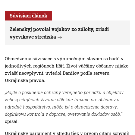
Súvisiaci článok
Zelenskyj povolal vojakov zo zálohy, zriadi
výcvikové strediská
Obmedzenia súvisiace s výnimočným stavom sa budú v
jednotlivých regiónoch líšiť. Život väčšiny občanov nijako
zvlášť neovplyvní, uviedol Danilov podľa serveru
Ukrajinska pravda.
„Pôjde o posilnenie ochrany verejného poriadku a objektov
zabezpečujúcich životne dôležité funkcie pre občanov a
národné hospodárstvo, môže ísť o obmedzenie dopravy,
doplnkovú kontrolu v doprave, overovanie dokladov osôb,“
opísal.
Ukrajinský parlament v stredu tiež v prvom čítaní schválil