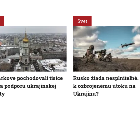
Svet
rkove pochodovali tisíce
Rusko žiada nesplniteľné.
na podporu ukrajinskej
k ozbrojenému útoku na
ty
Ukrajinu?