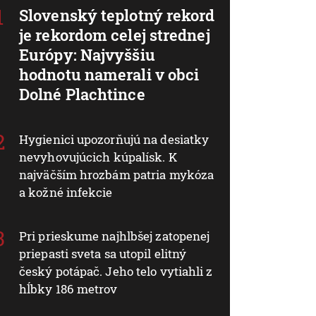
Slovenský teplotný rekord
je rekordom celej strednej
Európy: Najvyššiu
hodnotu namerali v obci
Dolné Plachtince
Hygienici upozorňujú na desiatky
nevyhovujúcich kúpalísk. K
najväčším hrozbám patria mykóza
a kožné infekcie
Pri prieskume najhlbšej zatopenej
priepasti sveta sa utopil elitný
český potápač. Jeho telo vytiahli z
hĺbky 186 metrov