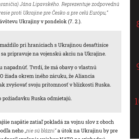
hraničia) Jána Lipavského. Reprezentuje zodpovednú
esie proti Ukrajine pre Česko a pre celú Európu,“
števu Ukrajiny v pondelok (7. 2.).
ždilo pri hraniciach s Ukrajinou desaťtisíce
 sa pripravuje na vojenskú akciu na Ukrajine.
u napadnúť. Tvrdí, že má obavy o vlastnú
O žiada okrem iného záruku, že Aliancia
ak zvyšovať svoju prítomnosť v blízkosti Ruska.
to požiadavku Ruska odmietajú.
ajšie napätie zatiaľ pokladá za vojnu slov z oboch
i podľa neho
„nie sú blázni“
a útok na Ukrajinu by pre