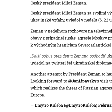
Český prezident Miloš Zeman.
Český prezident Miloš Zeman sa svojimi v
ukrajinské vzťahy, uviedol v nedeľu (6. 2.)
Zeman v nedeľnom rozhovore na televíznej
obavy z prípadnej ruskej agresie Moskvy pro
k východným hraniciam Severoatlantickej a
„Ďalší pokus prezidenta Zemana poškodiť uk
uviedol na twitteri šéf ukrajinskej diplomac
Another attempt by President Zeman to harm
Looking forward to
@JanLipavsky
’s visit
which realizes the threat of Russian aggre
Europe.
— Dmytro Kuleba (@DmytroKuleba)
Februa