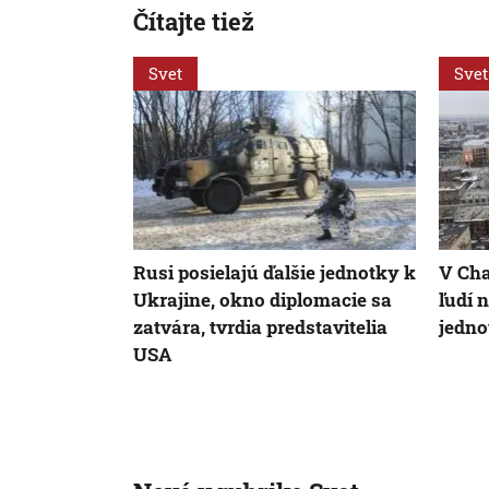
Čítajte tiež
Svet
Svet
Rusi posielajú ďalšie jednotky k
V Cha
Ukrajine, okno diplomacie sa
ľudí 
zatvára, tvrdia predstavitelia
jedno
USA