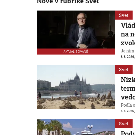
Nové v rubrike Svet
Svet
Vlád
na n
zvol
Je ním
AKTUALIZOVANÉ
8. 8. 2026,
Svet
Nízk
term
vedc
Podľa 
8. 8. 2026,
Svet
Pod