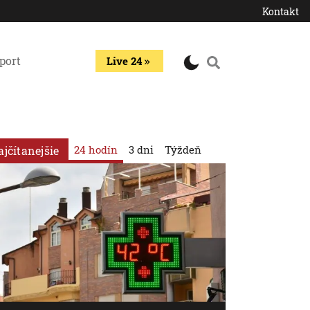
Kontakt
port
Live 24
24 hodín
3 dni
Týždeň
ajčítanejšie