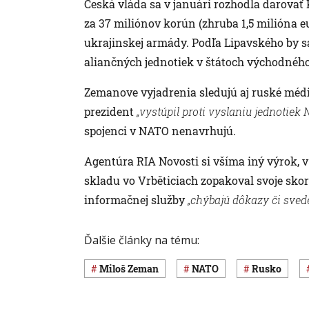
Česká vláda sa v januári rozhodla darovať
za 37 miliónov korún (zhruba 1,5 milióna e
ukrajinskej armády. Podľa Lipavského by 
aliančných jednotiek v štátoch východnéh
Zemanove vyjadrenia sledujú aj ruské médi
prezident
„vystúpil proti vyslaniu jednotiek
spojenci v NATO nenavrhujú.
Agentúra RIA Novosti si všíma iný výrok,
skladu vo Vrběticiach zopakoval svoje skor
informačnej služby
„chýbajú dôkazy či svede
Ďalšie články na tému:
Miloš Zeman
NATO
Rusko