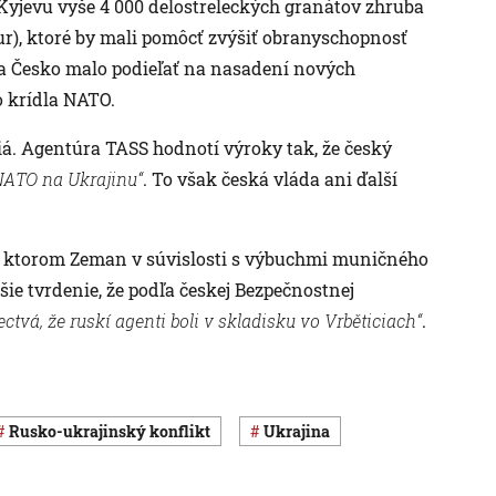
 Kyjevu vyše 4 000 delostreleckých granátov zhruba
ur), ktoré by mali pomôcť zvýšiť obranyschopnosť
sa Česko malo podieľať na nasadení nových
o krídla NATO.
á. Agentúra TASS hodnotí výroky tak, že český
 NATO na Ukrajinu“
. To však česká vláda ani ďalší
 v ktorom Zeman v súvislosti s výbuchmi muničného
šie tvrdenie, že podľa českej Bezpečnostnej
ctvá, že ruskí agenti boli v skladisku vo Vrběticiach“
.
rusko-ukrajinský konflikt
Ukrajina