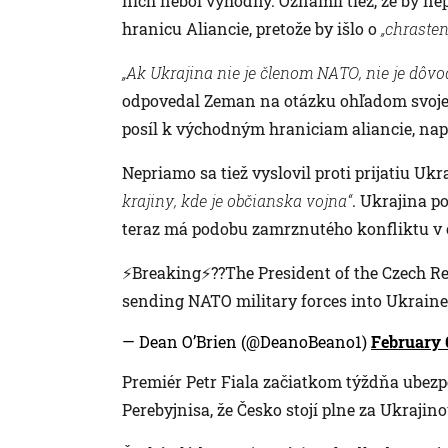
nich nebol výhodný. Oznámil tiež, že by n
hranicu Aliancie, pretože by išlo o
„chraste
„Ak Ukrajina nie je členom NATO, nie je dôvo
odpovedal Zeman na otázku ohľadom svoje
posíl k východným hraniciam aliancie, nap
Nepriamo sa tiež vyslovil proti prijatiu Uk
krajiny, kde je občianska vojna“
. Ukrajina p
teraz má podobu zamrznutého konfliktu v 
⚡Breaking⚡️??The President of the Czech Re
sending NATO military forces into Ukrain
— Dean O’Brien (@DeanoBeano1)
February 
Premiér Petr Fiala začiatkom týždňa ubezp
Perebyjnisa, že Česko stojí plne za Ukrajin