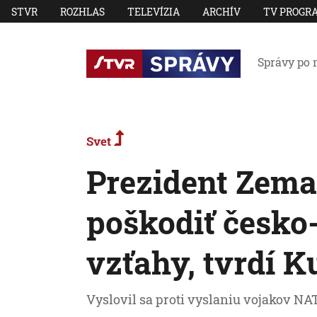
STVR
ROZHLAS
TELEVÍZIA
ARCHÍV
TV PROGR
Správy po 
Svet
Prezident Zema
poškodiť česko
vzťahy, tvrdí K
Vyslovil sa proti vyslaniu vojakov NA