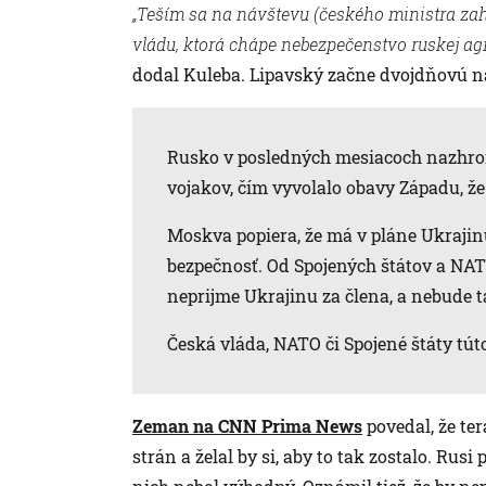
„Teším sa na návštevu (českého ministra za
vládu, ktorá chápe nebezpečenstvo ruskej agr
dodal Kuleba. Lipavský začne dvojdňovú náv
Rusko v posledných mesiacoch nazhroma
vojakov, čím vyvolalo obavy Západu, že
Moskva popiera, že má v pláne Ukrajin
bezpečnosť. Od Spojených štátov a NAT
neprijme Ukrajinu za člena, a nebude t
Česká vláda, NATO či Spojené štáty tú
Zeman na CNN Prima News
povedal, že ter
strán a želal by si, aby to tak zostalo. Rus