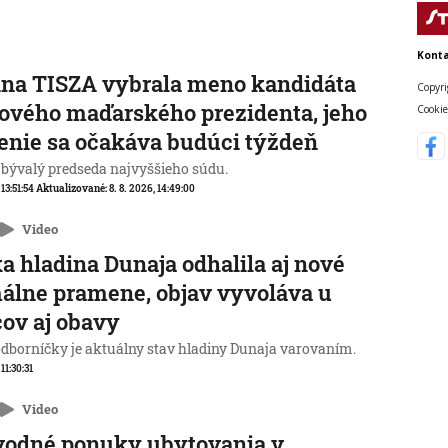
Konta
na TISZA vybrala meno kandidáta
Copyri
ového maďarského prezidenta, jeho
Cookie
enie sa očakáva budúci týždeň
 bývalý predseda najvyššieho súdu.
 13:51:54
Aktualizované:
8. 8. 2026, 14:49:00
Video
a hladina Dunaja odhalila aj nové
álne pramene, objav vyvoláva u
ov aj obavy
odborníčky je aktuálny stav hladiny Dunaja varovaním.
 11:30:31
Video
vodné ponuky ubytovania v