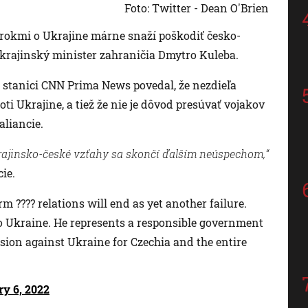
Foto: Twitter - Dean O'Brien
ýrokmi o Ukrajine márne snaží poškodiť česko-
 ukrajinský minister zahraničia Dmytro Kuleba.
 stanici CNN Prima News povedal, že nezdieľa
ti Ukrajine, a tiež že nie je dôvod presúvať vojakov
liancie.
rajinsko-české vzťahy sa skončí ďalším neúspechom,“
ie.
 ???? relations will end as yet another failure.
 to Ukraine. He represents a responsible government
ssion against Ukraine for Czechia and the entire
ry 6, 2022