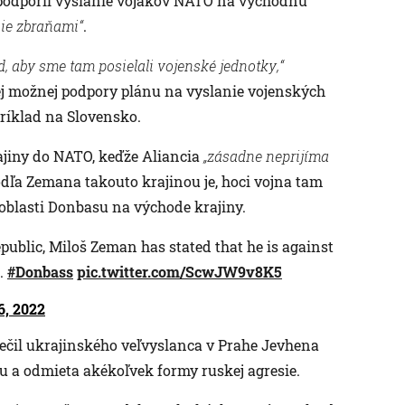
epodporil vyslanie vojakov NATO na východnú
nie zbraňami“
.
d, aby sme tam posielali vojenské jednotky,“
j možnej podpory plánu na vyslanie vojenských
ríklad na Slovensko.
rajiny do NATO, keďže Aliancia
„zásadne neprijíma
odľa Zemana takouto krajinou je, hoci vojna tam
oblasti Donbasu na východe krajiny.
public, Miloš Zeman has stated that he is against
e.
#Donbass
pic.twitter.com/ScwJW9v8K5
6, 2022
ečil ukrajinského veľvyslanca v Prahe Jevhena
ou a odmieta akékoľvek formy ruskej agresie.