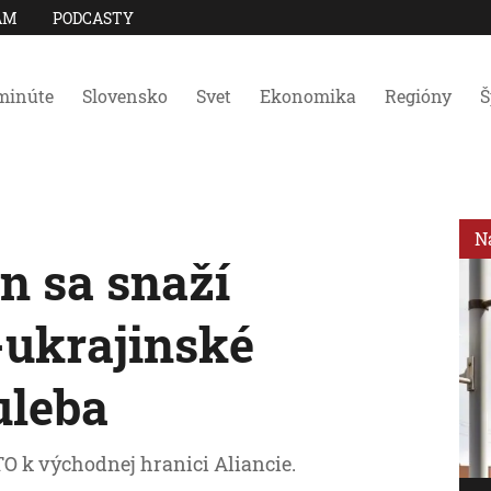
AM
PODCASTY
minúte
Slovensko
Svet
Ekonomika
Regióny
Š
N
n sa snaží
-ukrajinské
uleba
TO k východnej hranici Aliancie.