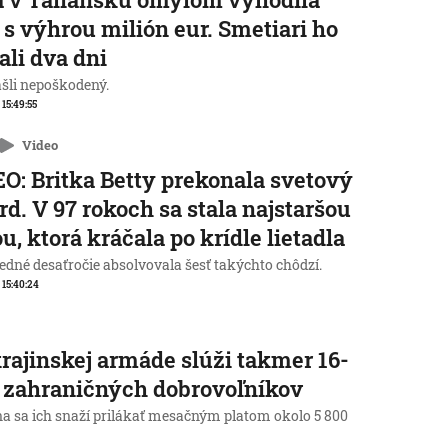
 s výhrou milión eur. Smetiari ho
ali dva dni
ašli nepoškodený.
 15:49:55
Video
O: Britka Betty prekonala svetový
rd. V 97 rokoch sa stala najstaršou
u, ktorá kráčala po krídle lietadla
edné desaťročie absolvovala šesť takýchto chôdzí.
, 15:40:24
rajinskej armáde slúži takmer 16-
c zahraničných dobrovoľníkov
na sa ich snaží prilákať mesačným platom okolo 5 800