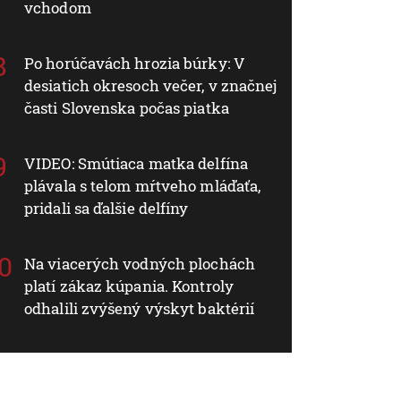
vchodom
Po horúčavách hrozia búrky: V
desiatich okresoch večer, v značnej
časti Slovenska počas piatka
VIDEO: Smútiaca matka delfína
plávala s telom mŕtveho mláďaťa,
pridali sa ďalšie delfíny
Na viacerých vodných plochách
platí zákaz kúpania. Kontroly
odhalili zvýšený výskyt baktérií