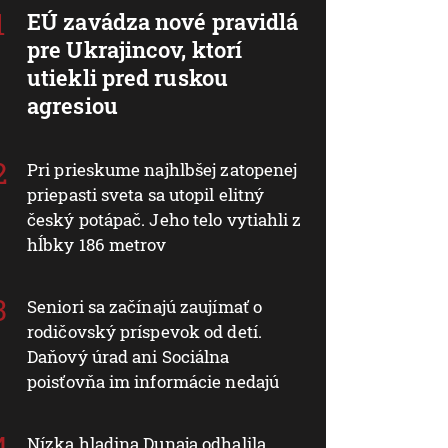
EÚ zavádza nové pravidlá
pre Ukrajincov, ktorí
utiekli pred ruskou
agresiou
Pri prieskume najhlbšej zatopenej
priepasti sveta sa utopil elitný
český potápač. Jeho telo vytiahli z
hĺbky 186 metrov
Seniori sa začínajú zaujímať o
rodičovský príspevok od detí.
Daňový úrad ani Sociálna
poisťovňa im informácie nedajú
Nízka hladina Dunaja odhalila