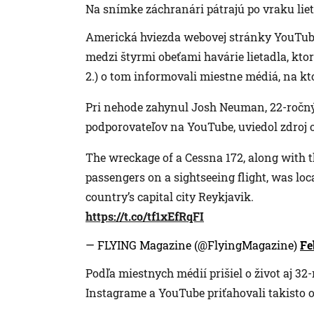
Na snímke záchranári pátrajú po vraku liet
Americká hviezda webovej stránky YouTube 
medzi štyrmi obeťami havárie lietadla, kto
2.) o tom informovali miestne médiá, na kt
Pri nehode zahynul Josh Neuman, 22-ročn
podporovateľov na YouTube, uviedol zdroj 
The wreckage of a Cessna 172, along with th
passengers on a sightseeing flight, was loca
country’s capital city Reykjavik.
https://t.co/tf1xEfRqFI
— FLYING Magazine (@FlyingMagazine)
Fe
Podľa miestnych médií prišiel o život aj 32
Instagrame a YouTube priťahovali takisto 