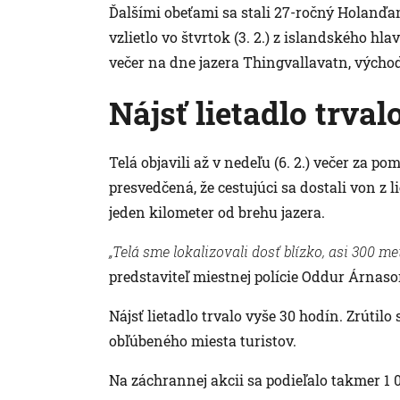
Ďalšími obeťami sa stali 27-ročný Holanďan
vzlietlo vo štvrtok (3. 2.) z islandského hla
večer na dne jazera Thingvallavatn, výcho
Nájsť lietadlo trval
Telá objavili až v nedeľu (6. 2.) večer za p
presvedčená, že cestujúci sa dostali von z 
jeden kilometer od brehu jazera.
„Telá sme lokalizovali dosť blízko, asi 300 me
predstaviteľ miestnej polície Oddur Árnaso
Nájsť lietadlo trvalo vyše 30 hodín. Zrútil
obľúbeného miesta turistov.
Na záchrannej akcii sa podieľalo takmer 1 