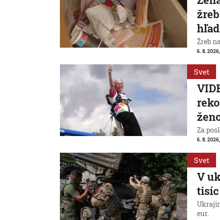
žreb
hľad
Žreb n
6. 8. 2026,
Svet
VIDE
reko
ženo
Za posl
6. 8. 2026
Svet
V uk
tisí
Ukraji
eur.