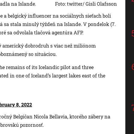
adla na Islande.
Foto: twitter/ Gisli Olafsson
a belgický influencer na sociálnych sieťach boli
rá sa stala minulý týždeň na Islande. V pondelok (7.
oré sa odvolala tlačová agentúra AFP.
ý americký dobrodruh s viac než miliónom
oboznámený so situáciou.
e remains of its Icelandic pilot and three
ted in one of Iceland’s largest lakes east of the
bruary 8, 2022
-ročný Belgičan Nicola Bellavia, ktorého zábery na
obrovskú pozornosť.