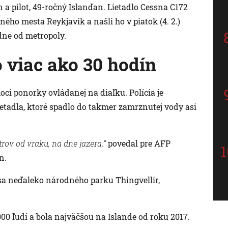
 a pilot, 49-ročný Islanďan. Lietadlo Cessna C172
vného mesta Reykjavík a našli ho v piatok (4. 2.)
dne od metropoly.
o viac ako 30 hodín
omoci ponorky ovládanej na diaľku. Polícia je
lietadla, ktoré spadlo do takmer zamrznutej vody asi
trov od vraku, na dne jazera,“
povedal pre AFP
n.
o sa neďaleko národného parku Thingvellir,
000 ľudí a bola najväčšou na Islande od roku 2017.