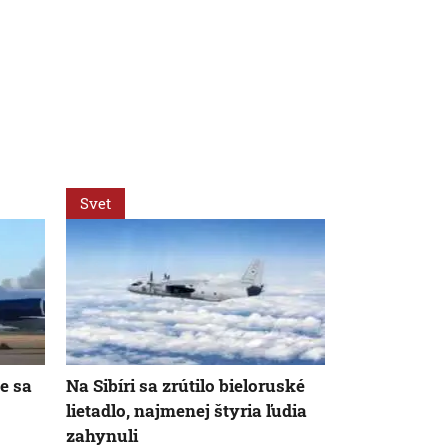
Svet
Svet
e sa
Na Sibíri sa zrútilo bieloruské
Dve lietadlá
lietadlo, najmenej štyria ľudia
ľudí. Testov
zahynuli
čelí obžalob