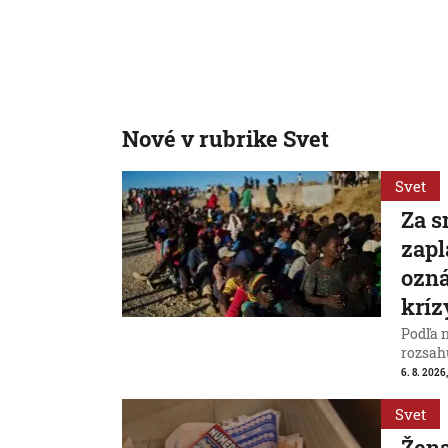
Nové v rubrike Svet
Svet
Za s
zapl
ozná
kríz
Podľa 
rozsah
6. 8. 2026,
Svet
Žena