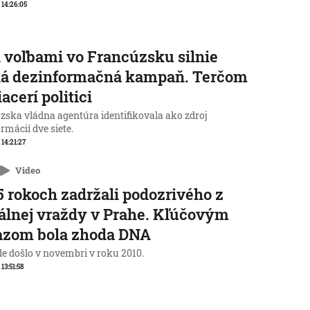
, 14:26:05
 voľbami vo Francúzsku silnie
ká dezinformačná kampaň. Terčom
iacerí politici
zska vládna agentúra identifikovala ako zdroj
rmácií dve siete.
 14:21:27
Video
5 rokoch zadržali podozrivého z
álnej vraždy v Prahe. Kľúčovým
azom bola zhoda DNA
de došlo v novembri v roku 2010.
 13:51:58