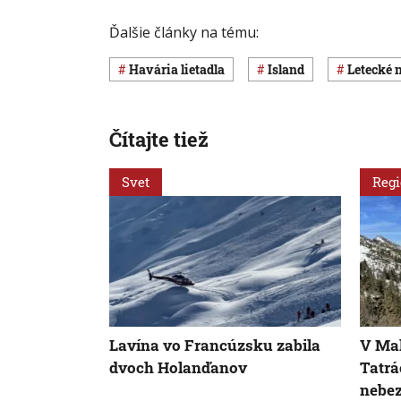
Ďalšie články na tému:
havária lietadla
Island
letecké 
Čítajte tiež
Svet
Reg
Lavína vo Francúzsku zabila
V Mal
dvoch Holanďanov
Tatrá
nebe