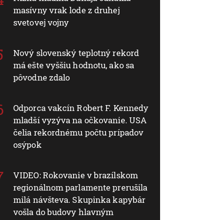
masívny vrak lode z druhej
svetovej vojny
Nový slovenský teplotný rekord
má ešte vyššiu hodnotu, ako sa
pôvodne zdalo
Odporca vakcín Robert F. Kennedy
mladší vyzýva na očkovanie. USA
čelia rekordnému počtu prípadov
osýpok
VIDEO: Rokovanie v brazílskom
regionálnom parlamente prerušila
milá návšteva. Skupinka kapybár
vošla do budovy hlavným