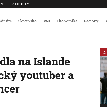
AM
PODCASTY
minúte
Slovensko
Svet
Ekonomika
Regióny
Š
N
adla na Islande
cký youtuber a
ncer