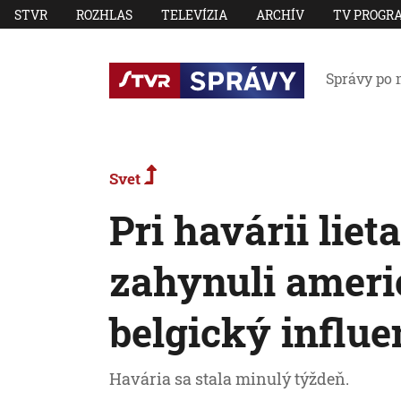
STVR
ROZHLAS
TELEVÍZIA
ARCHÍV
TV PROGR
Správy po 
Svet
Pri havárii liet
zahynuli ameri
belgický influe
Havária sa stala minulý týždeň.