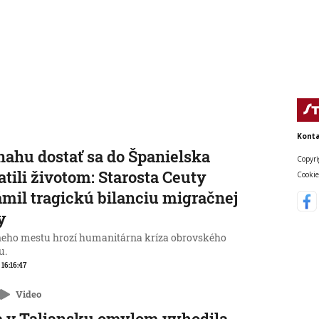
Konta
nahu dostať sa do Španielska
Copyri
atili životom: Starosta Ceuty
Cookie
mil tragickú bilanciu migračnej
y
neho mestu hrozí humanitárna kríza obrovského
u.
 16:16:47
Video
 v Taliansku omylom vyhodila