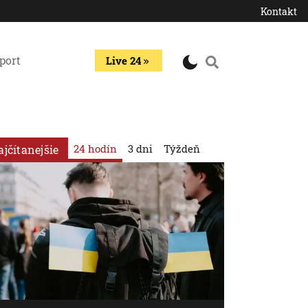
Kontakt
port
Live 24
24 hodín
3 dni
Týždeň
ajčítanejšie