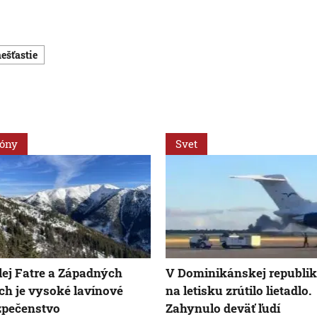
nešťastie
ióny
Svet
ej Fatre a Západných
V Dominikánskej republik
ch je vysoké lavínové
na letisku zrútilo lietadlo.
zpečenstvo
Zahynulo deväť ľudí