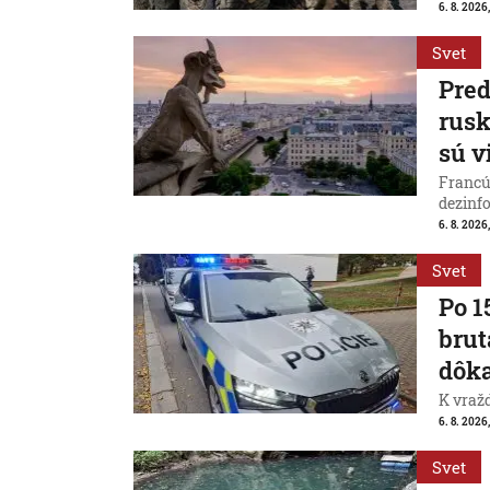
6. 8. 2026
Svet
Pred
rus
sú v
Francú
dezinfo
6. 8. 2026,
Svet
Po 1
brut
dôk
K vraž
6. 8. 2026,
Svet