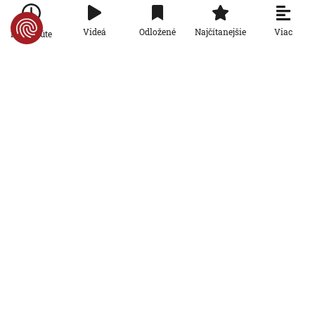
Chorvátsku
7. 8. 2026, 7:00:00
Viac
Videá
Odložené
Najčítanejšie
Po minúte
Svet
Za snahu dostať sa do Španielska
zaplatili životom: Starosta Ceuty
oznámil tragickú bilanciu migračnej
krízy
6. 8. 2026, 16:16:47
Svet
Žena v Taliansku omylom vyhodila
žreb s výhrou milión eur. Smetiari ho
hľadali dva dni
6. 8. 2026, 15:49:55
Svet
VIDEO: Britka Betty prekonala svetový
rekord. V 97 rokoch sa stala najstaršou
ženou, ktorá kráčala po krídle lietadla
6. 8. 2026, 15:40:24
Svet