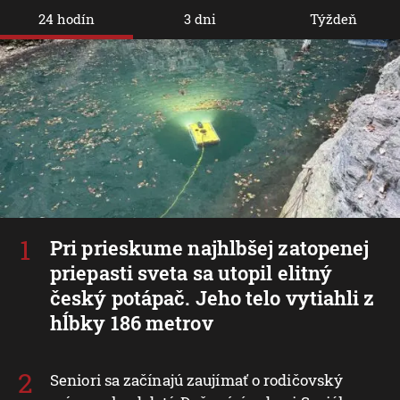
24 hodín
3 dni
Týždeň
Pri prieskume najhlbšej zatopenej
priepasti sveta sa utopil elitný
český potápač. Jeho telo vytiahli z
hĺbky 186 metrov
Seniori sa začínajú zaujímať o rodičovský