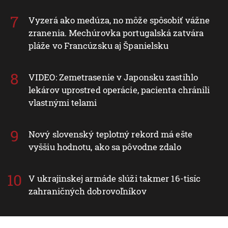
Vyzerá ako medúza, no môže spôsobiť vážne
zranenia. Mechúrovka portugalská zatvára
pláže vo Francúzsku aj Španielsku
VIDEO: Zemetrasenie v Japonsku zastihlo
lekárov uprostred operácie, pacienta chránili
vlastnými telami
Nový slovenský teplotný rekord má ešte
vyššiu hodnotu, ako sa pôvodne zdalo
V ukrajinskej armáde slúži takmer 16-tisíc
zahraničných dobrovoľníkov