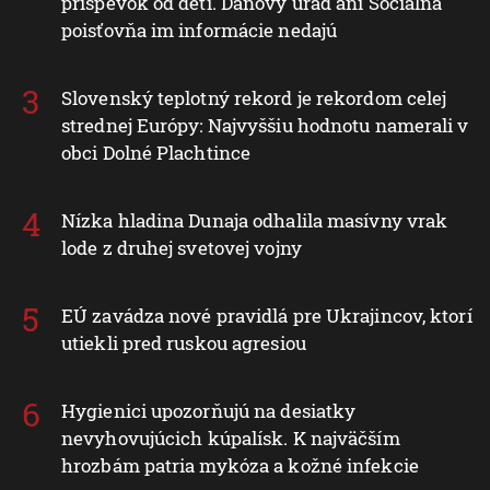
príspevok od detí. Daňový úrad ani Sociálna
poisťovňa im informácie nedajú
Slovenský teplotný rekord je rekordom celej
strednej Európy: Najvyššiu hodnotu namerali v
obci Dolné Plachtince
Nízka hladina Dunaja odhalila masívny vrak
lode z druhej svetovej vojny
EÚ zavádza nové pravidlá pre Ukrajincov, ktorí
utiekli pred ruskou agresiou
Hygienici upozorňujú na desiatky
nevyhovujúcich kúpalísk. K najväčším
hrozbám patria mykóza a kožné infekcie