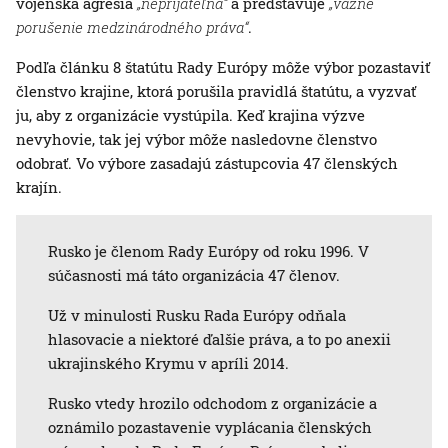
vojenská agresia
„neprijateľná“
a predstavuje
„vážne
porušenie medzinárodného práva“
.
Podľa článku 8 štatútu Rady Európy môže výbor pozastaviť
členstvo krajine, ktorá porušila pravidlá štatútu, a vyzvať
ju, aby z organizácie vystúpila. Keď krajina výzve
nevyhovie, tak jej výbor môže nasledovne členstvo
odobrať. Vo výbore zasadajú zástupcovia 47 členských
krajín.
Rusko je členom Rady Európy od roku 1996. V
súčasnosti má táto organizácia 47 členov.
Už v minulosti Rusku Rada Európy odňala
hlasovacie a niektoré ďalšie práva, a to po anexii
ukrajinského Krymu v apríli 2014.
Rusko vtedy hrozilo odchodom z organizácie a
oznámilo pozastavenie vyplácania členských