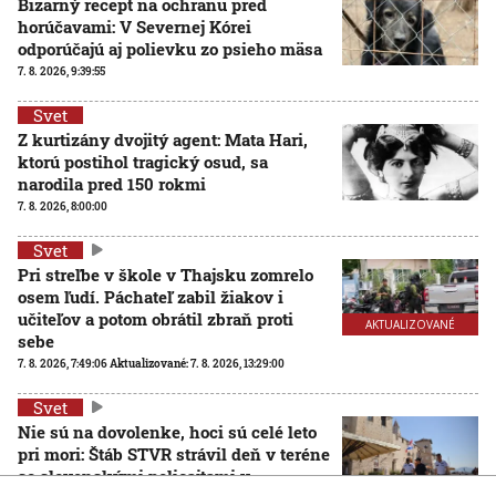
Bizarný recept na ochranu pred
horúčavami: V Severnej Kórei
odporúčajú aj polievku zo psieho mäsa
7. 8. 2026, 9:39:55
Svet
Z kurtizány dvojitý agent: Mata Hari,
ktorú postihol tragický osud, sa
narodila pred 150 rokmi
7. 8. 2026, 8:00:00
Svet
Pri streľbe v škole v Thajsku zomrelo
osem ľudí. Páchateľ zabil žiakov i
učiteľov a potom obrátil zbraň proti
AKTUALIZOVANÉ
sebe
7. 8. 2026, 7:49:06
Aktualizované:
7. 8. 2026, 13:29:00
Svet
Nie sú na dovolenke, hoci sú celé leto
pri mori: Štáb STVR strávil deň v teréne
so slovenskými policajtami v