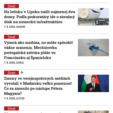
Svet
Na letisku v Lipsku našli najmenej dva
drony. Podľa prokuratúry ide o závažný
útok na nemeckú infraštruktúru
7. 8. 2026, 14:43:39
Svet
Vyzerá ako medúza, no môže spôsobiť
vážne zranenia. Mechúrovka
portugalská zatvára pláže vo
Francúzsku aj Španielsku
7. 8. 2026, 13:15:11
Svet
Zmeny vo verejnoprávnych médiách
vyvolali v Maďarsku veľkú pozornosť.
Čo sa zmenilo po nástupe Pétera
Magyara?
7. 8. 2026, 11:17:29
Svet