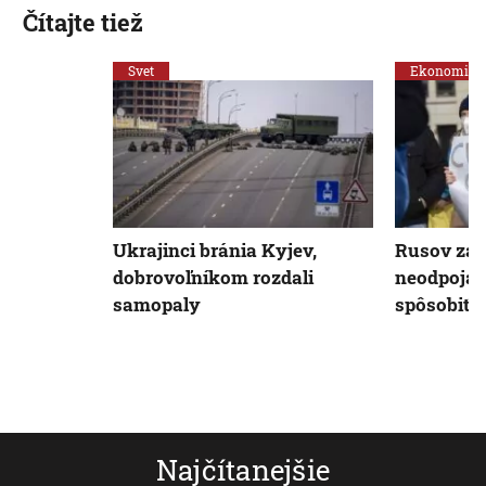
Čítajte tiež
Svet
Ekonomika
Ukrajinci bránia Kyjev,
Rusov zati
dobrovoľníkom rozdali
neodpoja.
samopaly
spôsobiť t
Najčítanejšie