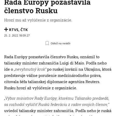
Rada Európy pozastavila
členstvo Rusku
Hrozí mu až vylúčenie z organizácie.
RTVS
,
ČTK
25. 2. 2022 18:09:27
Odlož na neskôr
Rada Európy pozastavila členstvo Rusku, oznámil to
taliansky minister zahraničia Luigi di Maio. Podľa neho
ide o
„nevyhnutný krok“
po ruskej invázii na Ukrajinu, ktorá
predstavuje vážne porušenie medzinárodného práva,
citovala šéfa talianskej diplomacie agentúra Reuters.
Rusku hrozí až vylúčenie z organizácie.
„Výbor ministrov Rady Európy, ktorému Taliansko predsedá,
sa rozhodol vylúčiť Ruskú federáciu z radov svojich členov,“
uviedol taliansky minister zahraničia. Podľa neho je ruská