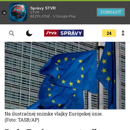
Správy STVR
ZOBRAZIŤ
STVR
BEZPLATNÉ - V Google Play
24
Na ilustračnej snímke vlajky Európskej únie.
(Foto: TASR/AP)