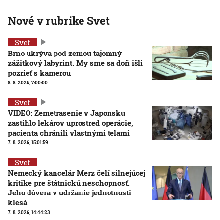
Nové v rubrike Svet
Svet
Brno ukrýva pod zemou tajomný
zážitkový labyrint. My sme sa doň išli
pozrieť s kamerou
8. 8. 2026, 7:00:00
Svet
VIDEO: Zemetrasenie v Japonsku
zastihlo lekárov uprostred operácie,
pacienta chránili vlastnými telami
7. 8. 2026, 15:01:59
Svet
Nemecký kancelár Merz čelí silnejúcej
kritike pre štátnickú neschopnosť.
Jeho dôvera v udržanie jednotnosti
klesá
7. 8. 2026, 14:44:23