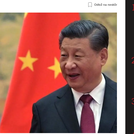
Odlož na neskôr