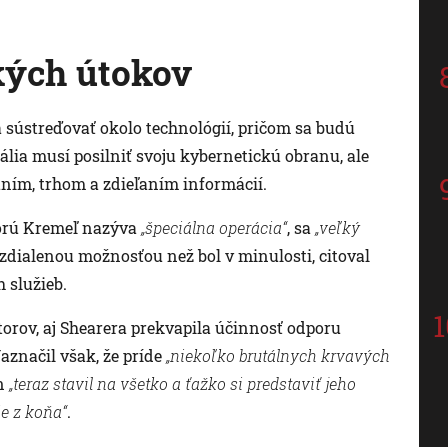
kých útokov
 sústreďovať okolo technológií, pričom sa budú
ália musí posilniť svoju kybernetickú obranu, ale
aním, trhom a zdieľaním informácií.
torú Kremeľ nazýva
„špeciálna operácia“
, sa
„veľký
zdialenou možnosťou než bol v minulosti, citoval
 služieb.
ov, aj Shearera prekvapila účinnosť odporu
aznačil však, že príde
„niekoľko brutálnych krvavých
in
„teraz stavil na všetko a ťažko si predstaviť jeho
ie z koňa“
.