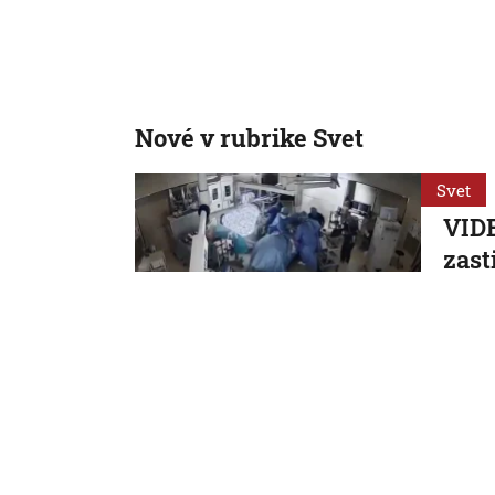
Nové v rubrike Svet
Svet
VIDE
zast
paci
Zákrok 
7. 8. 2026,
Svet
Neme
krit
dôve