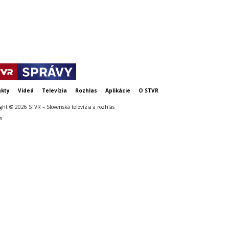
kty
Videá
Televízia
Rozhlas
Aplikácie
O STVR
ght © 2026 STVR – Slovenská televízia a rozhlas
s