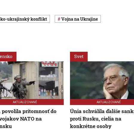
sko-ukrajinský konflikt
vojna na Ukrajine
vensko
Svet
AKTUALIZOVANÉ
AKTUALIZOVANÉ
 povolila prítomnosť do
Únia schválila ďalšie sank
 vojakov NATO na
proti Rusku, cielia na
ensku
konkrétne osoby