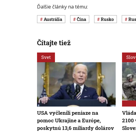
Ďalšie články na tému:
Austrália
Čína
Rusko
ru
Čítajte tiež
Svet
Slo
USA vyčlenili peniaze na
Vláda
pomoc Ukrajine a Európe,
2 100
poskytnú 13,6 miliardy dolárov
Slov