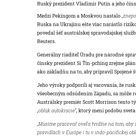
Ruský prezident Vladimir Putin a jeho číns
Medzi Pekingom a Moskvou nastalo
„znepo
Ruska na Ukrajinu ešte viac narástlo rizik
povedal šéf austrálskej spravodajskej služ
Reuters.
Generálny riaditeľ Úradu pre národné sprav
čínsky prezident Si Ťin-pching zrejme plánu
ako základňu na to, aby pripravil Spojené š
Jeho výroky podporili aj varovania, že rusk
všeobecným odsúdením Západu, sa môže rozš
Austrálsky premiér Scott Morrison tento tý
„oblúk autokracie“
, ktorý mení podobu sveta
„Musíme pracovať oveľa tvrdšie na tom, aby 
pravidlách v Európe i tu v indo-pacifickej obla