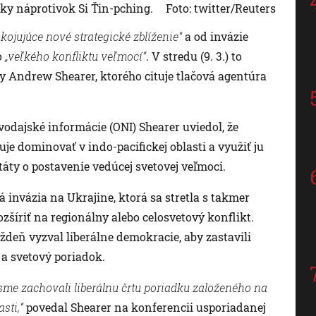
ky náprotivok Si Ťin-pching.
Foto: twitter/Reuters
kojujúce nové strategické zblíženie“
a od invázie
o
„veľkého konfliktu veľmocí“
. V stredu (9. 3.) to
by Andrew Shearer, ktorého cituje tlačová agentúra
odajské informácie (ONI) Shearer uviedol, že
je dominovať v indo-pacifickej oblasti a využiť ju
táty o postavenie vedúcej svetovej veľmoci.
á invázia na Ukrajine, ktorá sa stretla s takmer
íriť na regionálny alebo celosvetový konflikt.
ždeň vyzval liberálne demokracie, aby zastavili
 a svetový poriadok.
sme zachovali liberálnu črtu poriadku založeného na
sti,“
povedal Shearer na konferencii usporiadanej