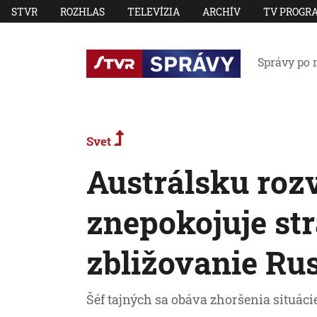
STVR
ROZHLAS
TELEVÍZIA
ARCHÍV
TV PROGR
Správy po 
Svet
Austrálsku roz
znepokojuje str
zbližovanie Ru
Šéf tajných sa obáva zhoršenia situáci