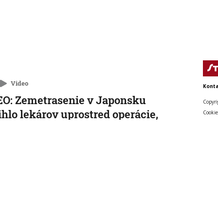
Video
Konta
O: Zemetrasenie v Japonsku
Copyri
ihlo lekárov uprostred operácie,
Cookie
enta chránili vlastnými telami
nakrátko prerušili, no keď otrasy skončili, dokončili ho.
 15:01:59
cký kancelár Merz čelí silnejúcej
ike pre štátnickú neschopnosť. Jeho
ra v udržanie jednotnosti klesá