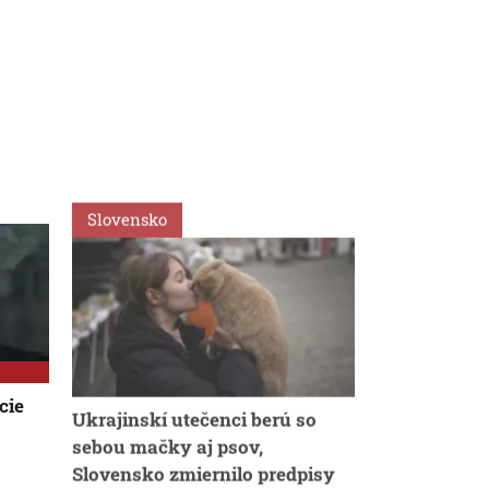
Slovensko
Svet
cie
Ukrajinskí utečenci berú so
VIDEO: Zeme
sebou mačky aj psov,
Japonsku za
Slovensko zmiernilo predpisy
uprostred op
chránili vla