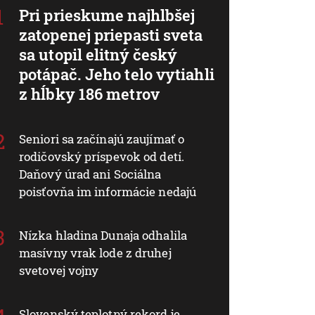
Pri prieskume najhlbšej
zatopenej priepasti sveta
sa utopil elitný český
potápač. Jeho telo vytiahli
z hĺbky 186 metrov
Seniori sa začínajú zaujímať o
rodičovský príspevok od detí.
Daňový úrad ani Sociálna
poisťovňa im informácie nedajú
Nízka hladina Dunaja odhalila
masívny vrak lode z druhej
svetovej vojny
Slovenský teplotný rekord je