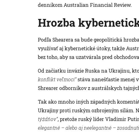
denníkom Australian Financial Review.
Hrozba kybernetic
Podľa Shearera sa bude geopolitická hrozba
využívať aj kybernetické útoky, takže Austr
bez toho, aby sa uzatvárala pred obchodov
Od začiatku invázie Ruska na Ukrajinu, k
konflikt veľmocí“
stáva nanešťastie menej v
Shrearer odborníkov z austrálskych tajných
Tak ako mnoho iných západných komentátor
Ukrajiny proti ruským ozbrojeným silám. N
týždňov“
, pretože ruský líder Vladimir Put
elegantné – alebo aj neelegantné – zosadnut