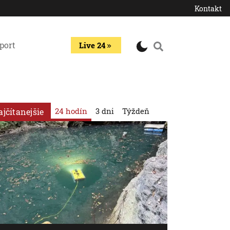
Kontakt
port
Live 24
24 hodín
3 dni
Týždeň
ajčítanejšie