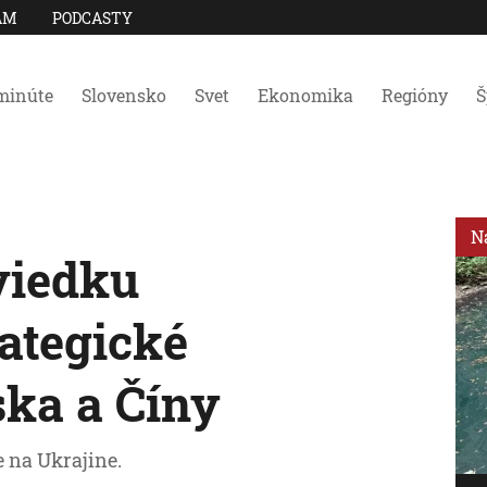
AM
PODCASTY
minúte
Slovensko
Svet
Ekonomika
Regióny
Š
N
viedku
ategické
ska a Číny
e na Ukrajine.