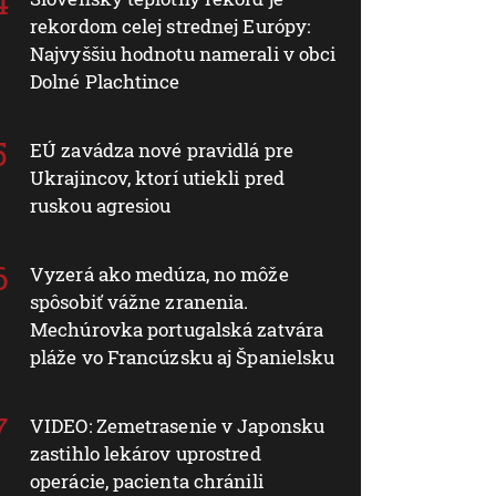
rekordom celej strednej Európy:
Najvyššiu hodnotu namerali v obci
Dolné Plachtince
EÚ zavádza nové pravidlá pre
Ukrajincov, ktorí utiekli pred
ruskou agresiou
Vyzerá ako medúza, no môže
spôsobiť vážne zranenia.
Mechúrovka portugalská zatvára
pláže vo Francúzsku aj Španielsku
VIDEO: Zemetrasenie v Japonsku
zastihlo lekárov uprostred
operácie, pacienta chránili