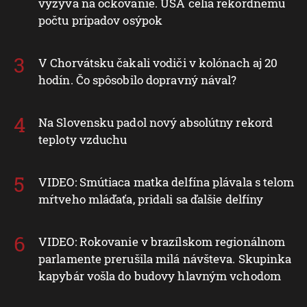
vyzýva na očkovanie. USA čelia rekordnému
počtu prípadov osýpok
V Chorvátsku čakali vodiči v kolónach aj 20
hodín. Čo spôsobilo dopravný nával?
Na Slovensku padol nový absolútny rekord
teploty vzduchu
VIDEO: Smútiaca matka delfína plávala s telom
mŕtveho mláďaťa, pridali sa ďalšie delfíny
VIDEO: Rokovanie v brazílskom regionálnom
parlamente prerušila milá návšteva. Skupinka
kapybár vošla do budovy hlavným vchodom