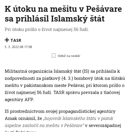
K útoku na mešitu v Pešávare
sa prihlásil Islamský štát
Pri útoku prišlo o život najmenej 56 ľudí.
TASR
5. 3. 2022 08:17:08
Odlož na neskôr
Militantná organizácia Islamský štát (IS) sa prihlásila k
zodpovednosti za piatkový (4. 3.) bombový útok na šiitskú
mešitu v pakistanskom meste Pešávar, pri ktorom prišlo o
život najmenej 56 ľudí. TASR správu prevzala z tlačovej
agentúry AFP.
IS prostredníctvom svojej propagandistickej agentúry
Amak oznámil, že
„bojovník Islamského štátu v piatok
úspešne zaútočil na mešitu v Pešávare“
v severozápadnej