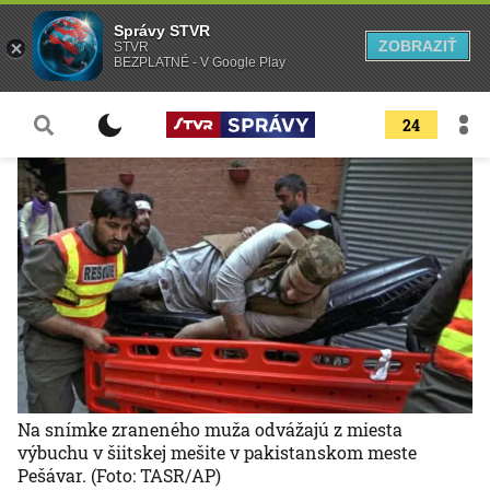
Správy STVR
ZOBRAZIŤ
STVR
BEZPLATNÉ - V Google Play
24
Na snímke zraneného muža odvážajú z miesta
výbuchu v šiitskej mešite v pakistanskom meste
Pešávar.
(Foto: TASR/AP)