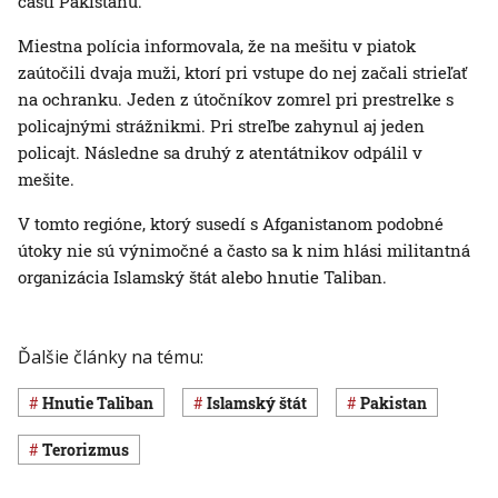
časti Pakistanu.
Miestna polícia informovala, že na mešitu v piatok
zaútočili dvaja muži, ktorí pri vstupe do nej začali strieľať
na ochranku. Jeden z útočníkov zomrel pri prestrelke s
policajnými strážnikmi. Pri streľbe zahynul aj jeden
policajt. Následne sa druhý z atentátnikov odpálil v
mešite.
V tomto regióne, ktorý susedí s Afganistanom podobné
útoky nie sú výnimočné a často sa k nim hlási militantná
organizácia Islamský štát alebo hnutie Taliban.
Ďalšie články na tému:
hnutie Taliban
Islamský štát
Pakistan
terorizmus