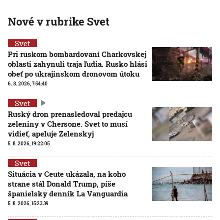
Nové v rubrike Svet
Svet
Pri ruskom bombardovaní Charkovskej
oblasti zahynuli traja ľudia. Rusko hlási
obeť po ukrajinskom dronovom útoku
6. 8. 2026, 7:54:40
Svet
Ruský dron prenasledoval predajcu
zeleniny v Chersone. Svet to musí
vidieť, apeluje Zelenskyj
5. 8. 2026, 19:22:05
Svet
Situácia v Ceute ukázala, na koho
strane stál Donald Trump, píše
španielsky denník La Vanguardia
5. 8. 2026, 15:23:39