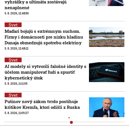
vyhrážky a ultimáta zostávajú
nenaplnené
5. 8. 2026, 12:48:50
Svet
Maďari bojujú s extrémnym suchom.
Firmy i domácnosti pre nízku hladinu
Dunaja obmedzujú spotrebu elektriny
5. 8. 2026, 12:48:12
Svet
AI modely si vytvorili falošné identity s
účelom manipulovať ľudí a spustiť
kybernetický útok
5. 8. 2026, 11:11:05
Svet
Putinov nový zákon tvrdo postihuje
kritikov Kremľa, ktorí odišli z Ruska
5. 8. 2026, 11:09:27