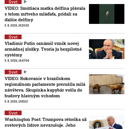
Svet
VIDEO: Smútiaca matka delfína plávala
s telom mŕtveho mláďaťa, pridali sa
ďalšie delfíny
5. 8. 2026, 15:20:02
Svet
Vladimir Putin oznámil vznik novej
armádnej zložky. Tvoria ju bezpilotné
systémy
5. 8. 2026, 14:47:04
Svet
VIDEO: Rokovanie v brazílskom
regionálnom parlamente prerušila milá
návšteva. Skupinka kapybár vošla do
budovy hlavným vchodom
5. 8. 2026, 13:53:13
Svet
Washington Post: Trumpova rétorika už
svetových lídrov nevzrušuje. Jeho