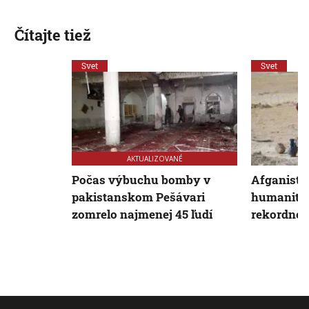
Čítajte tiež
Svet
Svet
AKTUALIZOVANÉ
Počas výbuchu bomby v
Afganista
pakistanskom Pešávari
humanitá
zomrelo najmenej 45 ľudí
rekordnej