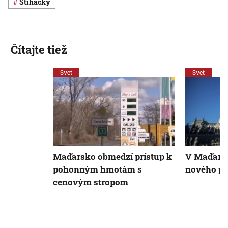
stíhačky
Čítajte tiež
Svet
Svet
Maďarsko obmedzí prístup k
V Maďarsk
pohonným hmotám s
nového pr
cenovým stropom