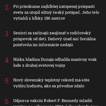
Pri prieskume najhlbšej zatopenej priepasti
sveta sa utopil elitný český potápač. Jeho telo
vytiahli z hĺbky 186 metrov
Seniori sa začínajú zaujímať o rodičovský
príspevok od detí. Daňový úrad ani Sociálna
poisťovňa im informácie nedajú
Nízka hladina Dunaja odhalila masívny vrak
lode z druhej svetovej vojny
Nový slovenský teplotný rekord má ešte
vyššiu hodnotu, ako sa pôvodne zdalo
Odporca vakcín Robert F. Kennedy mladší