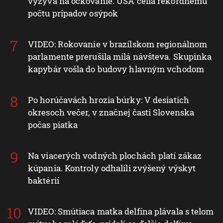
vyzýva na očkovanie. USA čelia rekordnému
počtu prípadov osýpok
VIDEO: Rokovanie v brazílskom regionálnom
parlamente prerušila milá návšteva. Skupinka
kapybár vošla do budovy hlavným vchodom
Po horúčavách hrozia búrky: V desiatich
okresoch večer, v značnej časti Slovenska
počas piatka
Na viacerých vodných plochách platí zákaz
kúpania. Kontroly odhalili zvýšený výskyt
baktérií
VIDEO: Smútiaca matka delfína plávala s telom