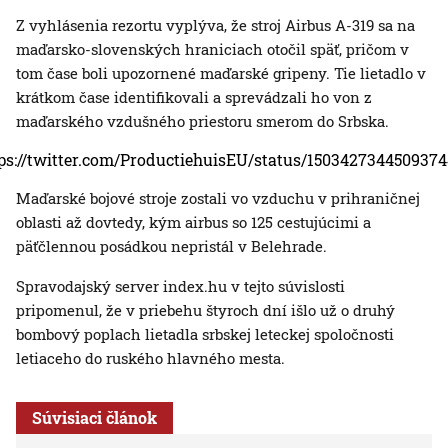
Z vyhlásenia rezortu vyplýva, že stroj Airbus A-319 sa na
maďarsko-slovenských hraniciach otočil späť, pričom v
tom čase boli upozornené maďarské gripeny. Tie lietadlo v
krátkom čase identifikovali a sprevádzali ho von z
maďarského vzdušného priestoru smerom do Srbska.
ps://twitter.com/ProductiehuisEU/status/150342734450937
Maďarské bojové stroje zostali vo vzduchu v prihraničnej
oblasti až dovtedy, kým airbus so 125 cestujúcimi a
päťčlennou posádkou nepristál v Belehrade.
Spravodajský server index.hu v tejto súvislosti
pripomenul, že v priebehu štyroch dní išlo už o druhý
bombový poplach lietadla srbskej leteckej spoločnosti
letiaceho do ruského hlavného mesta.
Súvisiaci článok