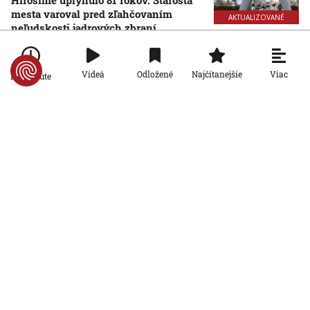
mesta varoval pred zľahčovaním
AKTUALIZOVANÉ
neľudskosti jadrových zbraní
6. 8. 2026, 10:39:25
Aktualizované:
6. 8. 2026, 13:10:00
Svet
Viac
Videá
Odložené
Najčítanejšie
Po minúte
Dron s výbušninami, ktorý našli na
letisku, predstavuje novú úroveň
nebezpečenstva, tvrdí nemecký
minister vnútra
6. 8. 2026, 10:17:42
Svet
Pri ruskom bombardovaní Charkovskej
oblasti zahynuli traja ľudia. Rusko hlási
obeť po ukrajinskom dronovom útoku
6. 8. 2026, 7:54:40
Svet
Ruský dron prenasledoval predajcu
zeleniny v Chersone. Svet to musí
vidieť, apeluje Zelenskyj
5. 8. 2026, 19:22:05