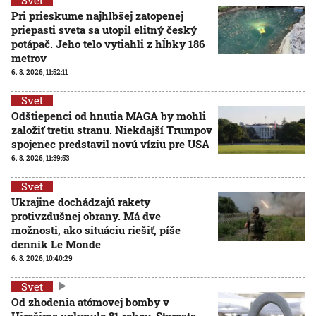
Pri prieskume najhlbšej zatopenej
priepasti sveta sa utopil elitný český
potápač. Jeho telo vytiahli z hĺbky 186
metrov
6. 8. 2026, 11:52:11
Svet
Odštiepenci od hnutia MAGA by mohli
založiť tretiu stranu. Niekdajší Trumpov
spojenec predstavil novú víziu pre USA
6. 8. 2026, 11:39:53
Svet
Ukrajine dochádzajú rakety
protivzdušnej obrany. Má dve
možnosti, ako situáciu riešiť, píše
denník Le Monde
6. 8. 2026, 10:40:29
Svet
Od zhodenia atómovej bomby v
Hirošime uplynulo 81 rokov. Starosta