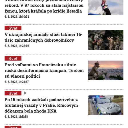
rekord. V 97 rokoch sa stala najstaršou
ženou, ktorá kráčala po krídle lietadla
6. 8. 2026, 15:40:24
Svet
V ukrajinskej armáde slúži takmer 16-
tisíc zahraničných dobrovoľníkov
6. 8. 2026, 14:26:05
Svet
Pred voľbami vo Francúzsku silnie
ruská dezinformačná kampaň. Terčom
sú viacerí politici
6. 8. 2026, 14:21:27
Svet
Po 15 rokoch zadržali podozrivého z
brutálnej vraždy v Prahe. Kľúčovým
dôkazom bola zhoda DNA
6. 8. 2026, 13:51:58
Svet