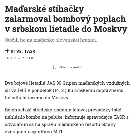
Maďarské stíhačky
zalarmoval bombový poplach
v srbskom lietadle do Moskvy
Otočili ho na maďarsko-slovenskej hranici.
RTVS
,
TASR
14. 3. 2022 21:11:01
Odlož na neskôr
Dve bojové lietadlá JAS 39 Gripen maďarských vzdušných
síl vzlietli v pondelok (14. 3.) ku srbskému dopravnému
lietadlu letiacemu do Moskvy.
Belehradské stredisko riadenia letovej prevádzky totiž
nahlásilo bombu na palube, informuje spravodajca TASR s
odvolaním sa na správu maďarského rezortu obrany
zverejnenú agentúrou MTI.