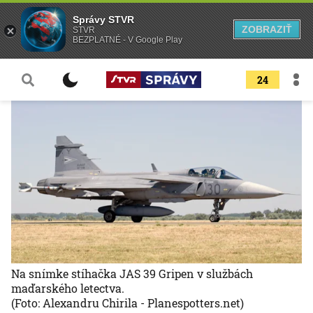
Správy STVR
ZOBRAZIŤ
STVR
BEZPLATNÉ - V Google Play
24
Na snímke stíhačka JAS 39 Gripen v službách
maďarského letectva.
(Foto: Alexandru Chirila - Planespotters.net)