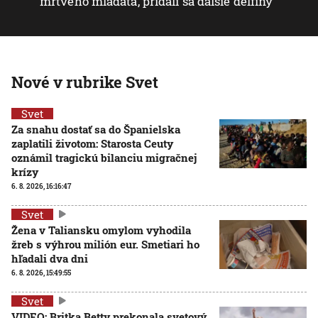
mŕtveho mláďaťa, pridali sa ďalšie delfíny
Nové v rubrike Svet
Svet
Za snahu dostať sa do Španielska
zaplatili životom: Starosta Ceuty
oznámil tragickú bilanciu migračnej
krízy
6. 8. 2026, 16:16:47
Svet
Žena v Taliansku omylom vyhodila
žreb s výhrou milión eur. Smetiari ho
hľadali dva dni
6. 8. 2026, 15:49:55
Svet
VIDEO: Britka Betty prekonala svetový