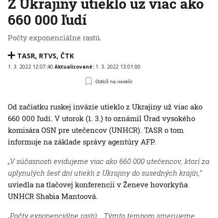
Z Ukrajiny utieklo už viac ako
660 000 ľudí
Počty exponenciálne rastú.
TASR
,
RTVS
,
ČTK
1. 3. 2022 12:07:40
Aktualizované:
1. 3. 2022 13:01:00
Odlož na neskôr
Od začiatku ruskej invázie utieklo z Ukrajiny už viac ako
660 000 ľudí. V utorok (1. 3.) to oznámil Úrad vysokého
komisára OSN pre utečencov (UNHCR). TASR o tom
informuje na základe správy agentúry AFP.
„V súčasnosti evidujeme viac ako 660 000 utečencov, ktorí za
uplynulých šesť dní utiekli z Ukrajiny do susedných krajín,“
uviedla na tlačovej konferencii v Ženeve hovorkyňa
UNHCR Shabia Mantoová.
„Počty exponenciálne rastú… Týmto tempom smerujeme