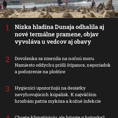
Nízka hladina Dunaja odhalila aj
nové termálne pramene, objav
vyvoláva u vedcov aj obavy
Dovolenka sa zmenila na nočnú moru.
Namiesto oddychu prišli štípance, neporiadok
a podozrenie na ploštice
Hygienici upozorňujú na desiatky
nevyhovujúcich kúpalísk. K najväčším
hrozbám patria mykóza a kožné infekcie
Chcete klimatizáciu, ale bývate v bytovke?