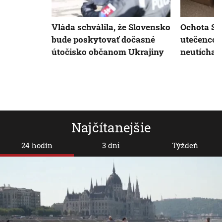
Vláda schválila, že Slovensko
Ochota S
bude poskytovať dočasné
utečencom
útočisko občanom Ukrajiny
neutícha
Najčítanejšie
24 hodín
3 dni
Týždeň