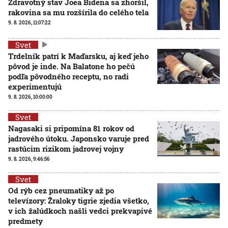
Zdravotný stav Joea Bidena sa zhoršil,
rakovina sa mu rozšírila do celého tela
9. 8. 2026, 11:07:22
Svet
Trdelník patrí k Maďarsku, aj keď jeho
pôvod je inde. Na Balatone ho pečú
podľa pôvodného receptu, no radi
experimentujú
9. 8. 2026, 10:00:00
Svet
Nagasaki si pripomína 81 rokov od
jadrového útoku. Japonsko varuje pred
rastúcim rizikom jadrovej vojny
9. 8. 2026, 9:46:56
Svet
Od rýb cez pneumatiky až po
televízory: Žraloky tigrie zjedia všetko,
v ich žalúdkoch našli vedci prekvapivé
predmety