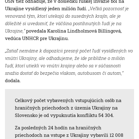
OSN tiež odhaduje, že v dôsledku ruskej invázie bol na
Ukrajine vysídlený jeden milión ľudí.
„Veľká pozornosť je
venovaná tým, ktorí utekajú do susedných krajín, ale je
dôležité si uvedomiť, že väčšina postihnutých ľudí je na
Ukrajine,“
povedala Karolina Lindholmová Billingová,
vedúca UNHCR pre Ukrajinu.
„Zatiaľ nemáme k dispozícii presný počet ľudí vysídlených vo
vnútri Ukrajiny, ale odhadujeme, že ide približne o milión
ľudí, ktorí utiekli vo vnútri krajiny alebo sa v súčasnosti
snažia dostať do bezpečia vlakom, autobusom či autom,“
dodala.
Celkový počet vybavených vstupujúcich osôb na
hraničných priechodoch z územia Ukrajiny na
Slovensko je od vypuknutia konfliktu 54 304.
Za posledných 24 hodín na hraničných
priechodoch na vstupe z Ukrajiny vybavili 12 008