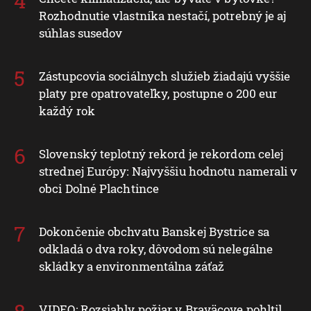
Rozhodnutie vlastníka nestačí, potrebný je aj
súhlas susedov
Zástupcovia sociálnych služieb žiadajú vyššie
platy pre opatrovateľky, postupne o 200 eur
každý rok
Slovenský teplotný rekord je rekordom celej
strednej Európy: Najvyššiu hodnotu namerali v
obci Dolné Plachtince
Dokončenie obchvatu Banskej Bystrice sa
odkladá o dva roky, dôvodom sú nelegálne
skládky a environmentálna záťaž
VIDEO: Rozsiahly požiar v Braväcove pohltil