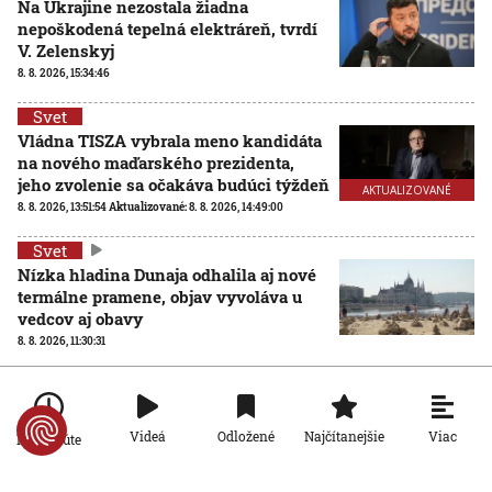
Na Ukrajine nezostala žiadna
nepoškodená tepelná elektráreň, tvrdí
V. Zelenskyj
8. 8. 2026, 15:34:46
Svet
Vládna TISZA vybrala meno kandidáta
na nového maďarského prezidenta,
jeho zvolenie sa očakáva budúci týždeň
AKTUALIZOVANÉ
8. 8. 2026, 13:51:54
Aktualizované:
8. 8. 2026, 14:49:00
Svet
Nízka hladina Dunaja odhalila aj nové
termálne pramene, objav vyvoláva u
vedcov aj obavy
8. 8. 2026, 11:30:31
Viac
Videá
Odložené
Najčítanejšie
Po minúte