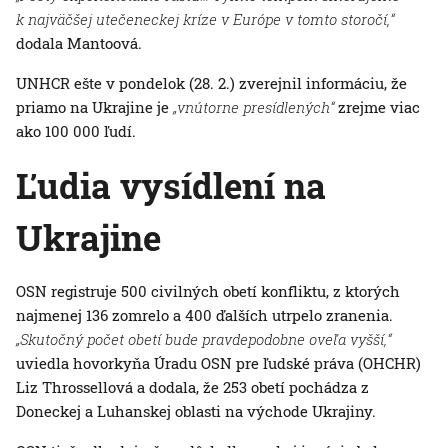
k najväčšej utečeneckej kríze v Európe v tomto storočí,“
dodala Mantoová.
UNHCR ešte v pondelok (28. 2.) zverejnil informáciu, že
priamo na Ukrajine je
„vnútorne presídlených“
zrejme viac
ako 100 000 ľudí.
Ľudia vysídlení na
Ukrajine
OSN registruje 500 civilných obetí konfliktu, z ktorých
najmenej 136 zomrelo a 400 ďalších utrpelo zranenia.
„Skutočný počet obetí bude pravdepodobne oveľa vyšší,“
uviedla hovorkyňa Úradu OSN pre ľudské práva (OHCHR)
Liz Throssellová a dodala, že 253 obetí pochádza z
Doneckej a Luhanskej oblasti na východe Ukrajiny.