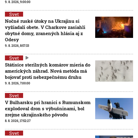
9. 8. 2026, 9:00:00
Svet
Nočné ruské útoky na Ukrajinu si
vyžiadali obete. V Charkove zasiahli
obytné domy, zranených hlásia aj z
Odesy
9. 8. 2026, 8:57:33
Svet
Státisíce sterilných komárov mieria do
amerických záhrad. Nová metóda má
bojovať proti nebezpečnému druhu
9. 8. 2026, 7:00:00
Svet
V Bulharsku pri hranici s Rumunskom
explodoval dron s výbušninami, bol
zrejme ukrajinského pôvodu
8. 8. 2026, 17:52:27
Svet