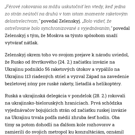
„Férové rokovania sa môžu uskutočniť len vtedy, keď jedna
zo strán neútočí na druhú v tom istom momente raketovým
delostrelectvom,“
povedal Zelenskyj.
„Bolo vidieť, že
ostreľovanie bolo synchronizované s vyjednávaním,“
povedal
Zelenskyj s tým, že Moskva sa týmto spôsobom snaží
vytvárať nátlak.
Zelenskyj okrem toho vo svojom prejave k národu uviedol,
že Rusko od štvrtkového (24. 2.) začiatku invázie na
Ukrajinu podniklo 56 raketových útokov a vypálilo na
Ukrajinu 113 riadených striel a vyzval Západ na zavedenie
bezletovej zóny pre ruské rakety, lietadlá a helikoptéry.
Ruská a ukrajinská delegácia v pondelok (28. 2.) rokovali
na ukrajinsko-bieloruských hraniciach. Prvá schôdzka
vyjednávačov bojujúcich strán od začiatku ruskej invázie
na Ukrajinu trvala podľa médií zhruba šesť hodín. Oba
tímy sa potom dohodli na ďalšom kole rozhovorov a
zamierili do svojich metropol ku konzultáciám, oznámil