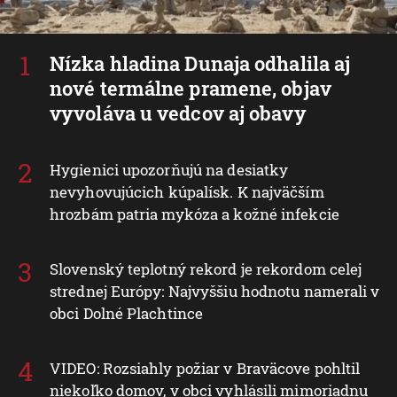
Nízka hladina Dunaja odhalila aj
nové termálne pramene, objav
vyvoláva u vedcov aj obavy
Hygienici upozorňujú na desiatky
nevyhovujúcich kúpalísk. K najväčším
hrozbám patria mykóza a kožné infekcie
Slovenský teplotný rekord je rekordom celej
strednej Európy: Najvyššiu hodnotu namerali v
obci Dolné Plachtince
VIDEO: Rozsiahly požiar v Braväcove pohltil
niekoľko domov, v obci vyhlásili mimoriadnu