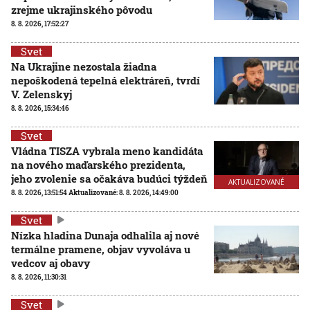
zrejme ukrajinského pôvodu
8. 8. 2026, 17:52:27
Svet
Na Ukrajine nezostala žiadna
nepoškodená tepelná elektráreň, tvrdí
V. Zelenskyj
8. 8. 2026, 15:34:46
Svet
Vládna TISZA vybrala meno kandidáta
na nového maďarského prezidenta,
jeho zvolenie sa očakáva budúci týždeň
AKTUALIZOVANÉ
8. 8. 2026, 13:51:54
Aktualizované:
8. 8. 2026, 14:49:00
Svet
Nízka hladina Dunaja odhalila aj nové
termálne pramene, objav vyvoláva u
vedcov aj obavy
8. 8. 2026, 11:30:31
Svet