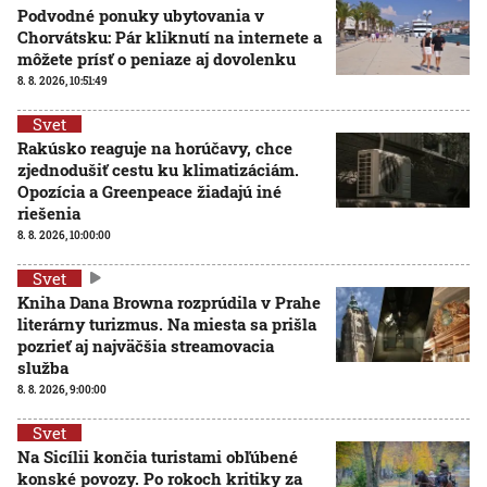
Podvodné ponuky ubytovania v
Chorvátsku: Pár kliknutí na internete a
môžete prísť o peniaze aj dovolenku
8. 8. 2026, 10:51:49
Svet
Rakúsko reaguje na horúčavy, chce
zjednodušiť cestu ku klimatizáciám.
Opozícia a Greenpeace žiadajú iné
riešenia
8. 8. 2026, 10:00:00
Svet
Kniha Dana Browna rozprúdila v Prahe
literárny turizmus. Na miesta sa prišla
pozrieť aj najväčšia streamovacia
služba
8. 8. 2026, 9:00:00
Svet
Na Sicílii končia turistami obľúbené
konské povozy. Po rokoch kritiky za