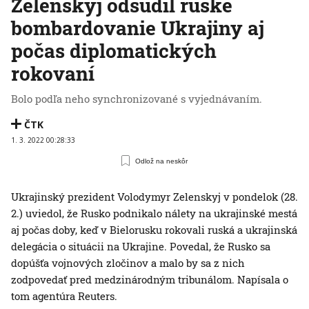
Zelenskyj odsúdil ruské
bombardovanie Ukrajiny aj
počas diplomatických
rokovaní
Bolo podľa neho synchronizované s vyjednávaním.
ČTK
1. 3. 2022 00:28:33
Odlož na neskôr
Ukrajinský prezident Volodymyr Zelenskyj v pondelok (28.
2.) uviedol, že Rusko podnikalo nálety na ukrajinské mestá
aj počas doby, keď v Bielorusku rokovali ruská a ukrajinská
delegácia o situácii na Ukrajine. Povedal, že Rusko sa
dopúšťa vojnových zločinov a malo by sa z nich
zodpovedať pred medzinárodným tribunálom. Napísala o
tom agentúra Reuters.