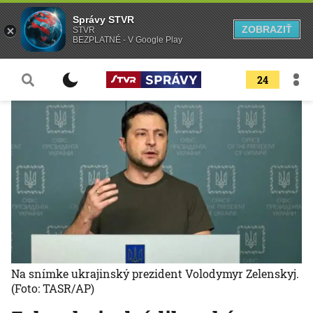
Správy STVR
ZOBRAZIŤ
STVR
BEZPLATNÉ - V Google Play
24
Na snímke ukrajinský prezident Volodymyr Zelenskyj.
(Foto: TASR/AP)