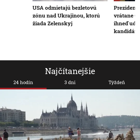
USA odmietajú bezletovú
Prezident
zónu nad Ukrajinou, ktorú
vrátane Č
žiada Zelenskyj
ihneď udel
kandidáta
Najčítanejšie
24 hodín
3 dni
Týždeň