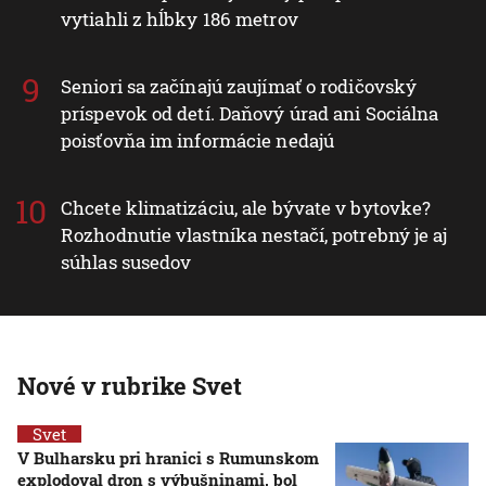
vytiahli z hĺbky 186 metrov
Seniori sa začínajú zaujímať o rodičovský
príspevok od detí. Daňový úrad ani Sociálna
poisťovňa im informácie nedajú
Chcete klimatizáciu, ale bývate v bytovke?
Rozhodnutie vlastníka nestačí, potrebný je aj
súhlas susedov
Nové v rubrike Svet
Svet
V Bulharsku pri hranici s Rumunskom
explodoval dron s výbušninami, bol