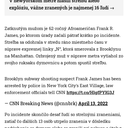
V newyorskom metre hlásili streľbu alebo
explóziu, vážne zranených je najmenej 16 ľudí
Zatknutým mužom je 62-ročný Afroameričan Frank R.
James, po ktorom úrady začali pátrať krátko po incidente.
Streľba sa odohrala v stredu ráno miestneho času v
súprave expresnej linky „N“, ktorá smerovala z Brooklynu
na Manhattan. Ozbrojený muž v súprave metra vytiahol zo
svojho ruksaku dymovnicu a potom spustil streľbu.
Brooklyn subway shooting suspect Frank James has been
arrested by police in New York City's East Village, law
enforcement officials tell CNN
https://t.co/HlgfPYIG3J
— CNN Breaking News (@cnnbrk)
April 13, 2022
Po incidente skončilo desať ľudí so strelnými zraneniami,
zatiaľ čo ďalších 13 osôb utrpelo zranenia v dôsledku