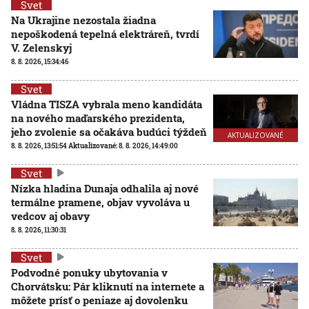
Svet
Na Ukrajine nezostala žiadna
nepoškodená tepelná elektráreň, tvrdí
V. Zelenskyj
8. 8. 2026, 15:34:46
Svet
Vládna TISZA vybrala meno kandidáta
na nového maďarského prezidenta,
jeho zvolenie sa očakáva budúci týždeň
AKTUALIZOVANÉ
8. 8. 2026, 13:51:54
Aktualizované:
8. 8. 2026, 14:49:00
Svet
Nízka hladina Dunaja odhalila aj nové
termálne pramene, objav vyvoláva u
vedcov aj obavy
8. 8. 2026, 11:30:31
Svet
Podvodné ponuky ubytovania v
Chorvátsku: Pár kliknutí na internete a
môžete prísť o peniaze aj dovolenku