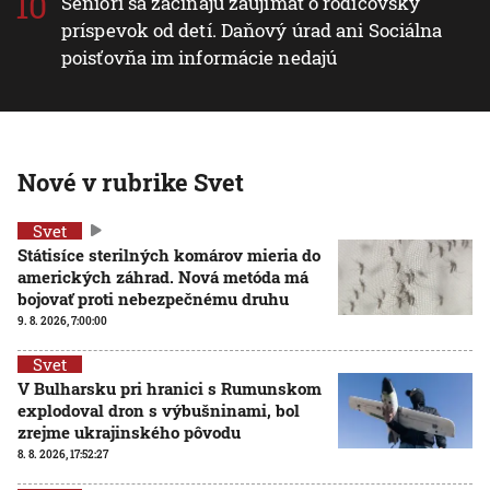
Seniori sa začínajú zaujímať o rodičovský
príspevok od detí. Daňový úrad ani Sociálna
poisťovňa im informácie nedajú
Nové v rubrike Svet
Svet
Státisíce sterilných komárov mieria do
amerických záhrad. Nová metóda má
bojovať proti nebezpečnému druhu
9. 8. 2026, 7:00:00
Svet
V Bulharsku pri hranici s Rumunskom
explodoval dron s výbušninami, bol
zrejme ukrajinského pôvodu
8. 8. 2026, 17:52:27