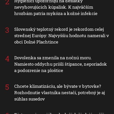
Hygienici upozorňujú na desiatky
nevyhovujúcich kúpalísk. K najväčším
hrozbám patria mykóza a kožné infekcie
Slovenský teplotný rekord je rekordom celej
strednej Európy: Najvyššiu hodnotu namerali v
obci Dolné Plachtince
Dovolenka sa zmenila na nočnú moru.
Namiesto oddychu prišli štípance, neporiadok
a podozrenie na ploštice
Chcete klimatizáciu, ale bývate v bytovke?
Rozhodnutie vlastníka nestačí, potrebný je aj
súhlas susedov