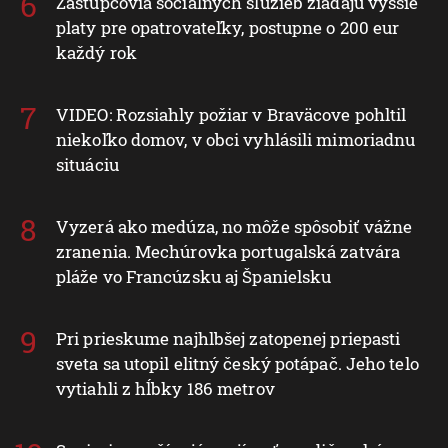
Zástupcovia sociálnych služieb žiadajú vyššie
platy pre opatrovateľky, postupne o 200 eur
každý rok
VIDEO: Rozsiahly požiar v Braväcove pohltil
niekoľko domov, v obci vyhlásili mimoriadnu
situáciu
Vyzerá ako medúza, no môže spôsobiť vážne
zranenia. Mechúrovka portugalská zatvára
pláže vo Francúzsku aj Španielsku
Pri prieskume najhlbšej zatopenej priepasti
sveta sa utopil elitný český potápač. Jeho telo
vytiahli z hĺbky 186 metrov