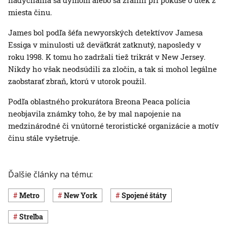
nadýchania sa dymom alebo sa zranili pri pokuse o útek z
miesta činu.
James bol podľa šéfa newyorských detektívov Jamesa
Essiga v minulosti už deväťkrát zatknutý, naposledy v
roku 1998. K tomu ho zadržali tiež trikrát v New Jersey.
Nikdy ho však neodsúdili za zločin, a tak si mohol legálne
zaobstarať zbraň, ktorú v utorok použil.
Podľa oblastného prokurátora Breona Peaca polícia
neobjavila známky toho, že by mal napojenie na
medzinárodné či vnútorné teroristické organizácie a motív
činu stále vyšetruje.
Ďalšie články na tému:
metro
New York
Spojené štáty
streľba