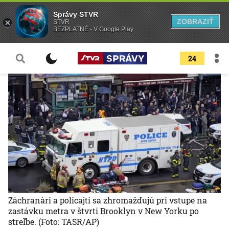
Správy STVR
ZOBRAZIŤ
STVR
BEZPLATNÉ - V Google Play
24
Záchranári a policajti sa zhromažďujú pri vstupe na
zastávku metra v štvrti Brooklyn v New Yorku po
streľbe.
(Foto: TASR/AP)