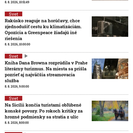
8. 8. 2026, 10:51:49
Svet
Rakúsko reaguje na horúčavy, chce
zjednodušiť cestu ku klimatizáciám.
Opozícia a Greenpeace žiadajú iné
riešenia
8. 8. 2026, 10:00:00
Svet
Kniha Dana Browna rozprúdila v Prahe
literárny turizmus. Na miesta sa prišla
pozrieť aj najväčšia streamovacia
služba
8. 8. 2026, 9:00:00
Svet
Na Sicílii končia turistami obľúbené
konské povozy. Po rokoch kritiky za
hrozné podmienky sa stratia z ulíc
8. 8. 2026, 8:00:00