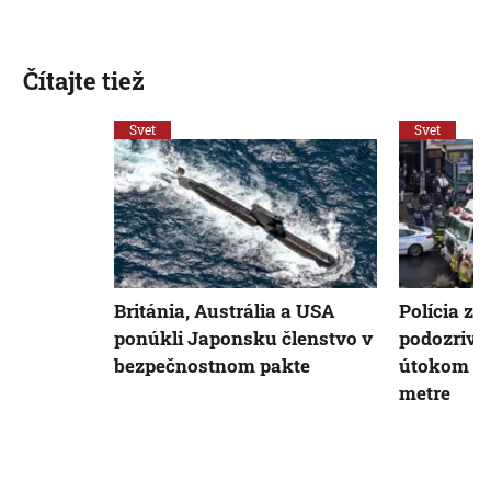
Čítajte tiež
Svet
Svet
Británia, Austrália a USA
Polícia zv
ponúkli Japonsku členstvo v
podozrivéh
bezpečnostnom pakte
útokom v
metre