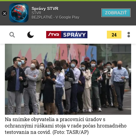
Správy STVR
ZOBRAZIŤ
STVR
BEZPLATNÉ - V Google Play
24
Na snímke obyvatelia a pracovníci úradov s
ochrannými rúškami stoja v rade počas hromadného
testovania na covid.
(Foto: TASR/AP)