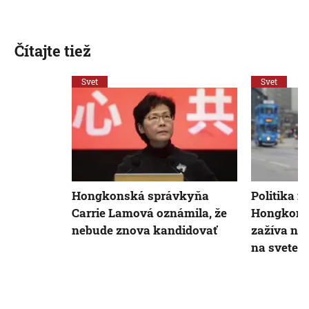
Čítajte tiež
Svet
Svet
Hongkonská správkyňa
Politika n
Carrie Lamová oznámila, že
Hongkongu
nebude znova kandidovať
zažíva naj
na svete