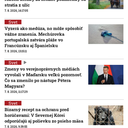
stratia z ulíc
7. 8. 2026, 14:17:05
Svet
Vyzerá ako medúza, no môže spôsobiť
vážne zranenia. Mechúrovka
portugalská zatvára pláže vo
Francúzsku aj Španielsku
7. 8. 2026, 13:15:11
Svet
Zmeny vo verejnoprávnych médiách
vyvolali v Maďarsku veľkú pozornosť.
Čo sa zmenilo po nástupe Pétera
Magyara?
7. 8. 2026, 11:17:29
Svet
Bizarný recept na ochranu pred
horúčavami: V Severnej Kórei
odporúčajú aj polievku zo psieho mäsa
7. 8. 2026, 9:39:55