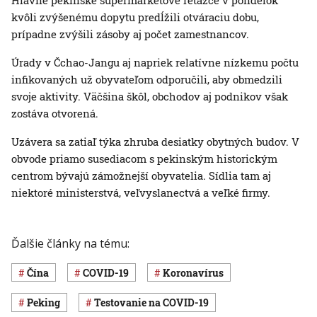
Hlavné pekinské supermarketové reťazce v pondelok
kvôli zvýšenému dopytu predĺžili otváraciu dobu,
prípadne zvýšili zásoby aj počet zamestnancov.
Úrady v Čchao-Jangu aj napriek relatívne nízkemu počtu
infikovaných už obyvateľom odporučili, aby obmedzili
svoje aktivity. Väčšina škôl, obchodov aj podnikov však
zostáva otvorená.
Uzávera sa zatiaľ týka zhruba desiatky obytných budov. V
obvode priamo susediacom s pekinským historickým
centrom bývajú zámožnejší obyvatelia. Sídlia tam aj
niektoré ministerstvá, veľvyslanectvá a veľké firmy.
Ďalšie články na tému:
Čína
COVID-19
koronavírus
Peking
testovanie na COVID-19