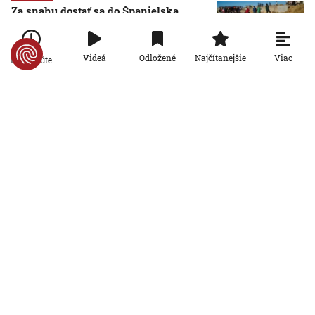
Za snahu dostať sa do Španielska
zaplatili životom: Starosta Ceuty
oznámil tragickú bilanciu migračnej
krízy
Viac
Videá
Odložené
Najčítanejšie
Po minúte
6. 8. 2026, 16:16:47
Svet
Žena v Taliansku omylom vyhodila
žreb s výhrou milión eur. Smetiari ho
hľadali dva dni
6. 8. 2026, 15:49:55
Svet
VIDEO: Britka Betty prekonala svetový
rekord. V 97 rokoch sa stala najstaršou
ženou, ktorá kráčala po krídle lietadla
6. 8. 2026, 15:40:24
Svet
V ukrajinskej armáde slúži takmer 16-
tisíc zahraničných dobrovoľníkov
6. 8. 2026, 14:26:05