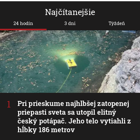
Najčítanejšie
24 hodín
3 dni
Týždeň
Pri prieskume najhlbšej zatopenej
priepasti sveta sa utopil elitný
český potápač. Jeho telo vytiahli z
hĺbky 186 metrov