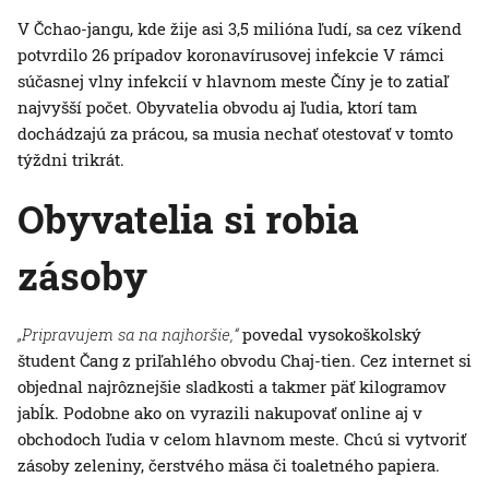
V Čchao-jangu, kde žije asi 3,5 milióna ľudí, sa cez víkend
potvrdilo 26 prípadov koronavírusovej infekcie V rámci
súčasnej vlny infekcií v hlavnom meste Číny je to zatiaľ
najvyšší počet. Obyvatelia obvodu aj ľudia, ktorí tam
dochádzajú za prácou, sa musia nechať otestovať v tomto
týždni trikrát.
Obyvatelia si robia
zásoby
„Pripravujem sa na najhoršie,“
povedal vysokoškolský
študent Čang z priľahlého obvodu Chaj-tien. Cez internet si
objednal najrôznejšie sladkosti a takmer päť kilogramov
jabĺk. Podobne ako on vyrazili nakupovať online aj v
obchodoch ľudia v celom hlavnom meste. Chcú si vytvoriť
zásoby zeleniny, čerstvého mäsa či toaletného papiera.