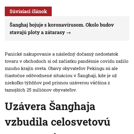
Súvisiaci článok
Šanghaj bojuje s koronavírusom. Okolo budov
stavajú ploty a zátarasy
Panické nakupovanie a následný dočasný nedostatok
tovaru v obchodoch si od začiatku pandémie covidu zažilo
mnoho krajín sveta. Obavy obyvateľov Pekingu sú ale
čiastočne odôvodnené situáciou v Šanghaji, kde je už
niekoľko týždňov pod prísnou uzáverou väčšina z
tamojších 25 miliónov obyvateľov.
Uzávera Šanghaja
vzbudila celosvetovú