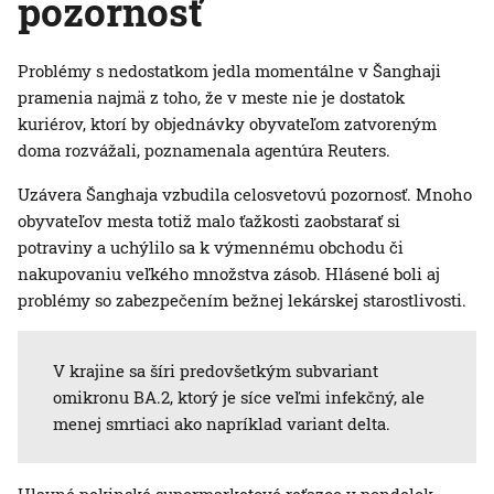
pozornosť
Problémy s nedostatkom jedla momentálne v Šanghaji
pramenia najmä z toho, že v meste nie je dostatok
kuriérov, ktorí by objednávky obyvateľom zatvoreným
doma rozvážali, poznamenala agentúra Reuters.
Uzávera Šanghaja vzbudila celosvetovú pozornosť. Mnoho
obyvateľov mesta totiž malo ťažkosti zaobstarať si
potraviny a uchýlilo sa k výmennému obchodu či
nakupovaniu veľkého množstva zásob. Hlásené boli aj
problémy so zabezpečením bežnej lekárskej starostlivosti.
V krajine sa šíri predovšetkým subvariant
omikronu BA.2, ktorý je síce veľmi infekčný, ale
menej smrtiaci ako napríklad variant delta.