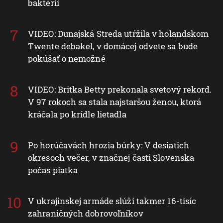
baktérií
VIDEO: Dunajská Streda utŕžila v holandskom
Twente debakel, v domácej odvete sa bude
pokúšať o nemožné
VIDEO: Britka Betty prekonala svetový rekord.
V 97 rokoch sa stala najstaršou ženou, ktorá
kráčala po krídle lietadla
Po horúčavách hrozia búrky: V desiatich
okresoch večer, v značnej časti Slovenska
počas piatka
V ukrajinskej armáde slúži takmer 16-tisíc
zahraničných dobrovoľníkov