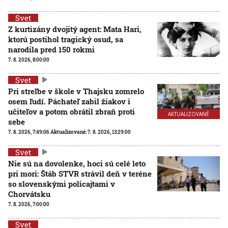
Svet
Z kurtizány dvojitý agent: Mata Hari,
ktorú postihol tragický osud, sa
narodila pred 150 rokmi
7. 8. 2026, 8:00:00
Svet
Pri streľbe v škole v Thajsku zomrelo
osem ľudí. Páchateľ zabil žiakov i
učiteľov a potom obrátil zbraň proti
AKTUALIZOVANÉ
sebe
7. 8. 2026, 7:49:06
Aktualizované:
7. 8. 2026, 13:29:00
Svet
Nie sú na dovolenke, hoci sú celé leto
pri mori: Štáb STVR strávil deň v teréne
so slovenskými policajtami v
Chorvátsku
7. 8. 2026, 7:00:00
Svet