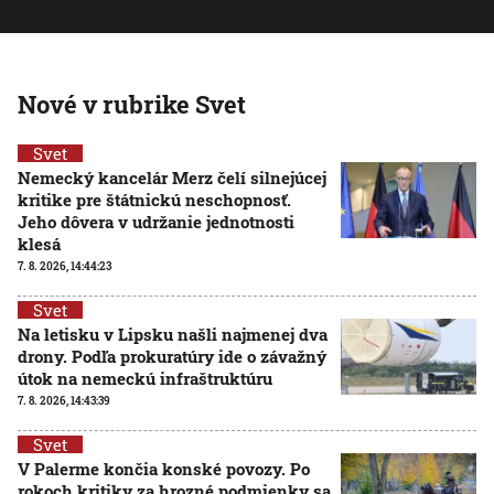
Nové v rubrike Svet
Svet
Nemecký kancelár Merz čelí silnejúcej
kritike pre štátnickú neschopnosť.
Jeho dôvera v udržanie jednotnosti
klesá
7. 8. 2026, 14:44:23
Svet
Na letisku v Lipsku našli najmenej dva
drony. Podľa prokuratúry ide o závažný
útok na nemeckú infraštruktúru
7. 8. 2026, 14:43:39
Svet
V Palerme končia konské povozy. Po
rokoch kritiky za hrozné podmienky sa