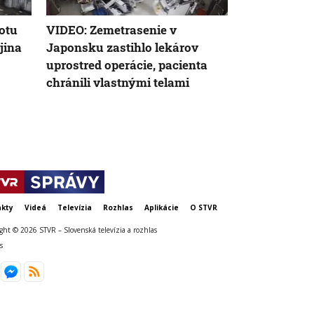
otu
VIDEO: Zemetrasenie v
Nemecký kan
jina
Japonsku zastihlo lekárov
silnejúcej kr
uprostred operácie, pacienta
neschopnosť
chránili vlastnými telami
udržanie jed
kty
Videá
Televízia
Rozhlas
Aplikácie
O STVR
ght © 2026 STVR – Slovenská televízia a rozhlas
s