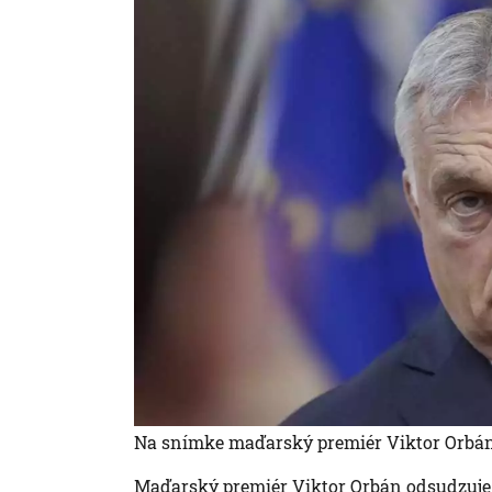
Na snímke maďarský premiér Viktor Orbán
Maďarský premiér Viktor Orbán odsudzuje