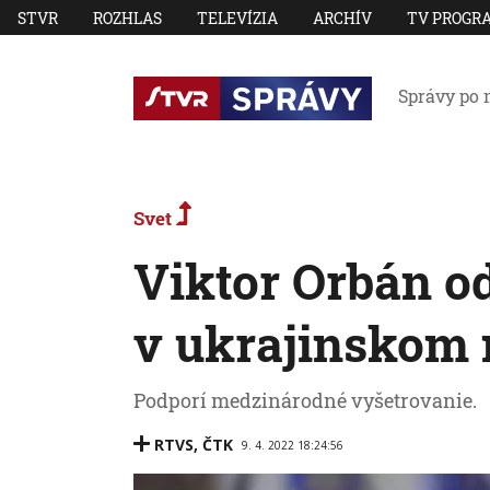
STVR
ROZHLAS
TELEVÍZIA
ARCHÍV
TV PROGR
Správy po 
Svet
Viktor Orbán o
v ukrajinskom 
Podporí medzinárodné vyšetrovanie.
RTVS
,
ČTK
9. 4. 2022 18:24:56