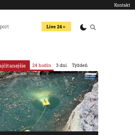
Kontakt
port
Live 24
24 hodín
3 dni
Týždeň
ajčítanejšie