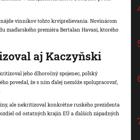
 nájde vinníkov tohto krviprelievania. Novinárom
úradu maďarského premiéra Bertalan Havasi, ktorého
izoval aj Kaczyňski
kritizoval jeho dlhoročný spojenec, poľský
ho povedal, že s ním ďalej nemôže spolupracovať,
.
iny, ale nekritizoval konkrétne ruského prezidenta
rozdiel od ostatných krajín EÚ a ďalších západných