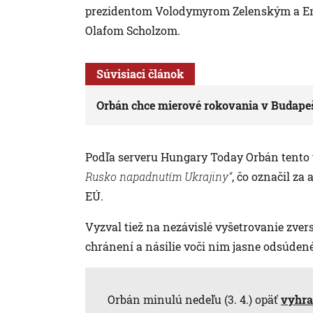
prezidentom Volodymyrom Zelenským a 
Olafom Scholzom.
Súvisiaci článok
Orbán chce mierové rokovania v Budapeš
Podľa serveru Hungary Today Orbán tento
Rusko napadnutím Ukrajiny“
, čo označil za
EÚ.
Vyzval tiež na nezávislé vyšetrovanie zverst
chránení a násilie voči nim jasne odsúden
Orbán minulú nedeľu (3. 4.) opäť
vyhra