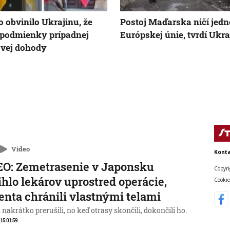
 obvinilo Ukrajinu, že
Postoj Maďarska ničí jedn
podmienky prípadnej
Európskej únie, tvrdí Ukra
vej dohody
Video
Konta
O: Zemetrasenie v Japonsku
Copyri
ihlo lekárov uprostred operácie,
Cookie
enta chránili vlastnými telami
nakrátko prerušili, no keď otrasy skončili, dokončili ho.
 15:01:59