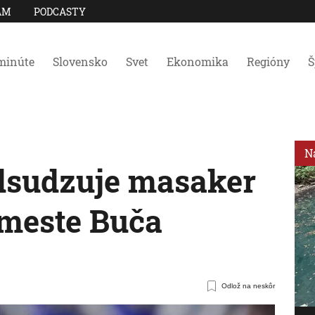
AM
PODCASTY
minúte
Slovensko
Svet
Ekonomika
Regióny
Š
N
dsudzuje masaker
meste Buča
Odlož na neskôr