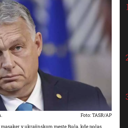
.
Foto: TASR/AP
 masaker v ukrajinskom meste Buča, kde počas