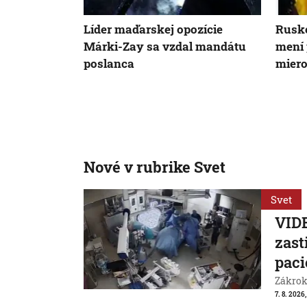
Líder maďarskej opozície
Rusko
Márki-Zay sa vzdal mandátu
mení 
poslanca
miero
Nové v rubrike Svet
Svet
VIDE
zast
paci
Zákrok 
7. 8. 2026,