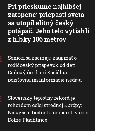
Pri prieskume najhlbšej
zatopenej priepasti sveta
sa utopil elitný český
potápač. Jeho telo vytiahli
z hĺbky 186 metrov
Seniori sa začínajú zaujímať o
rodičovský príspevok od detí.
Daňový úrad ani Sociálna
poisťovňa im informácie nedajú
Slovenský teplotný rekord je
rekordom celej strednej Európy:
Najvyššiu hodnotu namerali v obci
Dolné Plachtince