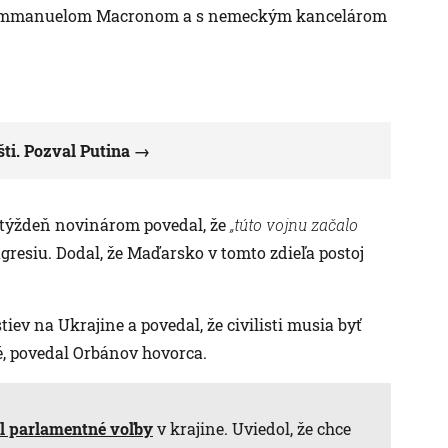
Emmanuelom Macronom a s nemeckým kancelárom
ti. Pozval Putina
 týždeň novinárom povedal, že
„túto vojnu začalo
 agresiu. Dodal, že Maďarsko v tomto zdieľa postoj
iev na Ukrajine a povedal, že civilisti musia byť
é, povedal Orbánov hovorca.
l parlamentné voľby
v krajine. Uviedol, že chce