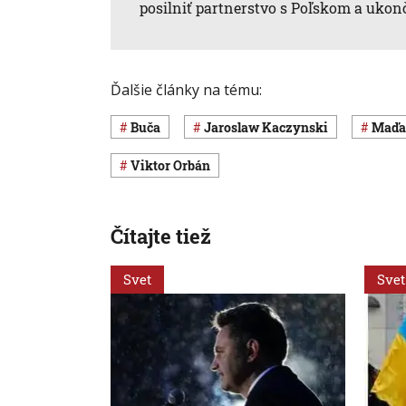
posilniť partnerstvo s Poľskom a ukon
Ďalšie články na tému:
Buča
Jaroslaw Kaczynski
Maď
Viktor Orbán
Čítajte tiež
Svet
Svet