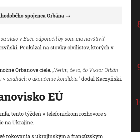
dlhodobého spojenca Orbána
 sa stalo v Buči, odporučil by som mu navštíviť
zyňski. Poukázal na stovky civilistov, ktorých v
 možné Orbánove ciele.
„Verím, že to, čo Viktor Orbán
hu v snahách o ukončenie konfliktu,“
dodal Kaczyňski.
tanovisko EÚ
mľa, tento týždeň v telefonickom rozhovore s
e na Ukrajine.
ové rokovania s ukrajinským a francúzskym