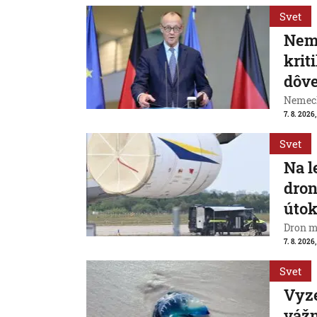
Svet
Neme
krit
dôve
Nemeck
7. 8. 2026
Svet
Na l
dron
útok
Dron m
7. 8. 2026,
Svet
Vyze
váž