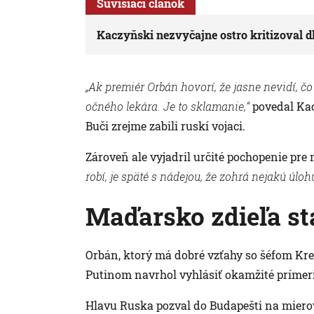
Súvisiaci článok
Kaczyňski nezvyčajne ostro kritizoval 
„Ak premiér Orbán hovorí, že jasne nevidí, čo
očného lekára. Je to sklamanie,“
povedal Kac
Buči zrejme zabili ruskí vojaci.
Zároveň ale vyjadril určité pochopenie pre
robí, je späté s nádejou, že zohrá nejakú úlo
Maďarsko zdieľa s
Orbán, ktorý má dobré vzťahy so šéfom Kre
Putinom navrhol vyhlásiť okamžité prímeri
Hlavu Ruska pozval do Budapešti na mier