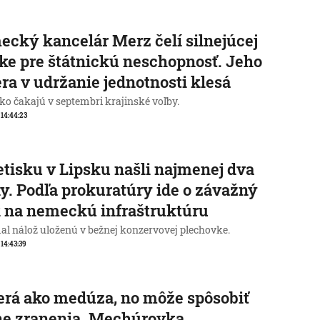
cký kancelár Merz čelí silnejúcej
ike pre štátnickú neschopnosť. Jeho
ra v udržanie jednotnosti klesá
o čakajú v septembri krajinské voľby.
, 14:44:23
etisku v Lipsku našli najmenej dva
y. Podľa prokuratúry ide o závažný
 na nemeckú infraštruktúru
al nálož uloženú v bežnej konzervovej plechovke.
 14:43:39
rá ako medúza, no môže spôsobiť
ne zranenia. Mechúrovka