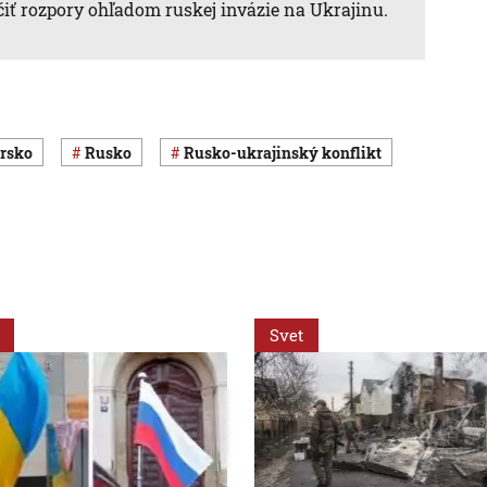
čiť rozpory ohľadom ruskej invázie na Ukrajinu.
arsko
Rusko
rusko-ukrajinský konflikt
Svet