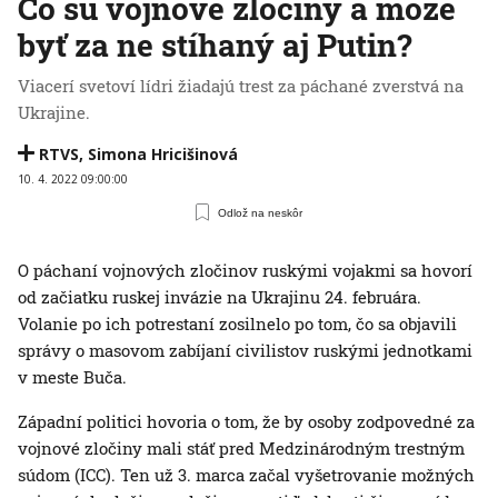
Čo sú vojnové zločiny a môže
byť za ne stíhaný aj Putin?
Viacerí svetoví lídri žiadajú trest za páchané zverstvá na
Ukrajine.
RTVS
,
Simona Hricišinová
10. 4. 2022 09:00:00
Odlož na neskôr
O páchaní vojnových zločinov ruskými vojakmi sa hovorí
od začiatku ruskej invázie na Ukrajinu 24. februára.
Volanie po ich potrestaní zosilnelo po tom, čo sa objavili
správy o masovom zabíjaní civilistov ruskými jednotkami
v meste Buča.
Západní politici hovoria o tom, že by osoby zodpovedné za
vojnové zločiny mali stáť pred Medzinárodným trestným
súdom (ICC). Ten už 3. marca začal vyšetrovanie možných