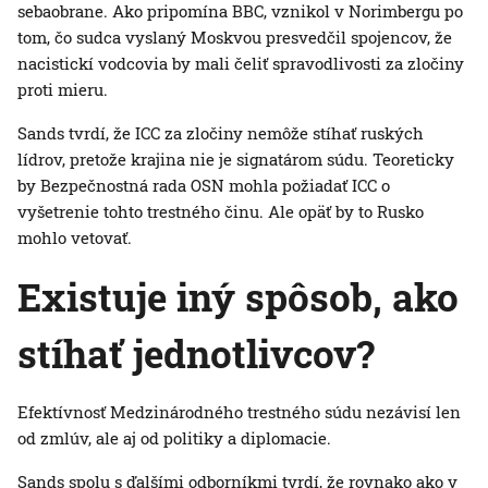
sebaobrane. Ako pripomína BBC, vznikol v Norimbergu po
tom, čo sudca vyslaný Moskvou presvedčil spojencov, že
nacistickí vodcovia by mali čeliť spravodlivosti za zločiny
proti mieru.
Sands tvrdí, že ICC za zločiny nemôže stíhať ruských
lídrov, pretože krajina nie je signatárom súdu. Teoreticky
by Bezpečnostná rada OSN mohla požiadať ICC o
vyšetrenie tohto trestného činu. Ale opäť by to Rusko
mohlo vetovať.
Existuje iný spôsob, ako
stíhať jednotlivcov?
Efektívnosť Medzinárodného trestného súdu nezávisí len
od zmlúv, ale aj od politiky a diplomacie.
Sands spolu s ďalšími odborníkmi tvrdí, že rovnako ako v