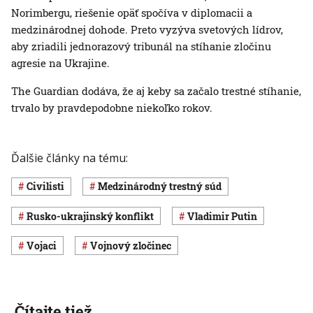
Norimbergu, riešenie opäť spočíva v diplomacii a
medzinárodnej dohode. Preto vyzýva svetových lídrov,
aby zriadili jednorazový tribunál na stíhanie zločinu
agresie na Ukrajine.
The Guardian dodáva, že aj keby sa začalo trestné stíhanie,
trvalo by pravdepodobne niekoľko rokov.
Ďalšie články na tému:
civilisti
Medzinárodný trestný súd
rusko-ukrajinský konflikt
Vladimir Putin
vojaci
vojnový zločinec
Čítajte tiež