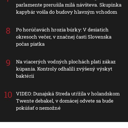
parlamente prerušila milá návšteva. Skupinka
kapybár vošla do budovy hlavným vchodom
Po horúčavách hrozia búrky: V desiatich
okresoch večer, v značnej časti Slovenska
počas piatka
Na viacerých vodných plochách platí zákaz
kúpania. Kontroly odhalili zvýšený výskyt
baktérií
VIDEO: Dunajská Streda utŕžila v holandskom
Twente debakel, v domácej odvete sa bude
pokúšať o nemožné