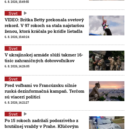
6. 8. 2026, 15:49:55
Svet
VIDEO: Britka Betty prekonala svetový
rekord. V 97 rokoch sa stala najstaršou
ženou, ktorá kráčala po krídle lietadla
6. 8. 2026, 15:40:24
Svet
V ukrajinskej armáde slúži takmer 16-
tisíc zahraničných dobrovoľníkov
6. 8. 2026, 14:26:05
Svet
Pred voľbami vo Francúzsku silnie
ruská dezinformačná kampaň. Terčom
sú viacerí politici
6. 8. 2026, 14:21:27
Svet
Po 15 rokoch zadržali podozrivého z
brutálnej vraždy v Prahe. Kľúčovým