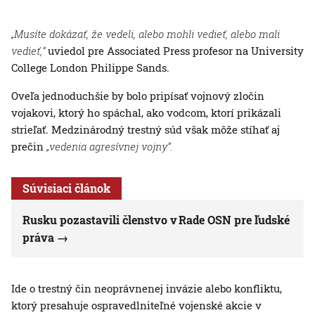
„Musíte dokázať, že vedeli, alebo mohli vedieť, alebo mali
vedieť,“
uviedol pre Associated Press profesor na University
College London Philippe Sands.
Oveľa jednoduchšie by bolo pripísať vojnový zločin
vojakovi, ktorý ho spáchal, ako vodcom, ktorí prikázali
strieľať. Medzinárodný trestný súd však môže stíhať aj
prečin
„vedenia agresívnej vojny“.
Súvisiaci článok
Rusku pozastavili členstvo v Rade OSN pre ľudské
práva
Ide o trestný čin neoprávnenej invázie alebo konfliktu,
ktorý presahuje ospravedlniteľné vojenské akcie v