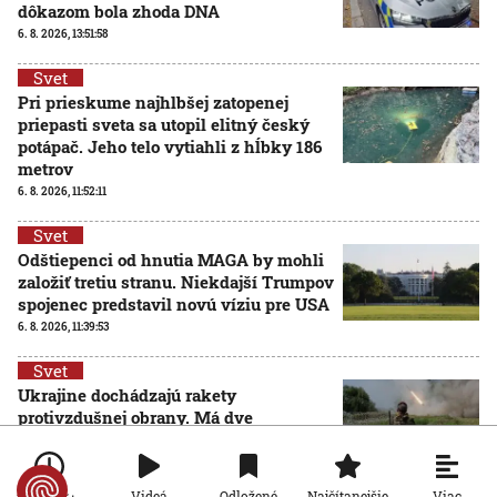
dôkazom bola zhoda DNA
6. 8. 2026, 13:51:58
Svet
Pri prieskume najhlbšej zatopenej
priepasti sveta sa utopil elitný český
potápač. Jeho telo vytiahli z hĺbky 186
metrov
6. 8. 2026, 11:52:11
Svet
Odštiepenci od hnutia MAGA by mohli
založiť tretiu stranu. Niekdajší Trumpov
spojenec predstavil novú víziu pre USA
6. 8. 2026, 11:39:53
Svet
Ukrajine dochádzajú rakety
protivzdušnej obrany. Má dve
možnosti, ako situáciu riešiť, píše
denník Le Monde
6. 8. 2026, 10:40:29
Viac
Videá
Odložené
Najčítanejšie