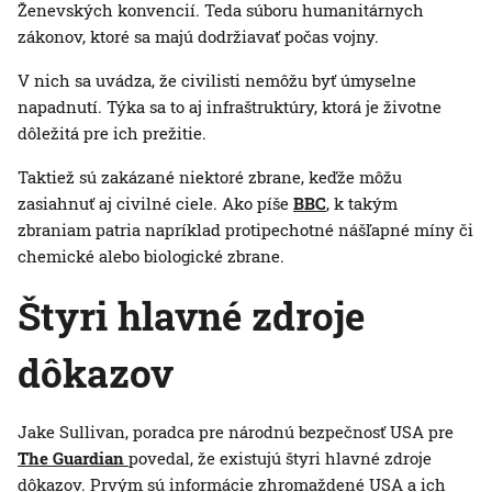
Ženevských konvencií. Teda súboru humanitárnych
zákonov, ktoré sa majú dodržiavať počas vojny.
V nich sa uvádza, že civilisti nemôžu byť úmyselne
napadnutí. Týka sa to aj infraštruktúry, ktorá je životne
dôležitá pre ich prežitie.
Taktiež sú zakázané niektoré zbrane, keďže môžu
zasiahnuť aj civilné ciele. Ako píše
BBC
, k takým
zbraniam patria napríklad protipechotné nášľapné míny či
chemické alebo biologické zbrane.
Štyri hlavné zdroje
dôkazov
Jake Sullivan, poradca pre národnú bezpečnosť USA pre
The Guardian
povedal, že existujú štyri hlavné zdroje
dôkazov. Prvým sú informácie zhromaždené USA a ich