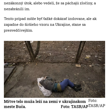
nezákonný útok, alebo vedeli, že sa páchajú zločiny, a
nezabránili im.
Tento prípad môže byť ťažké dokázať izolovane, ale ak
zapadne do širšieho vzoru na Ukrajine, stane sa
presvedčivejším.
Foto:
Mŕtve telo muža leží na zemi v ukrajinskom
TASR/AP
meste Buča.
Foto: TASR/AP