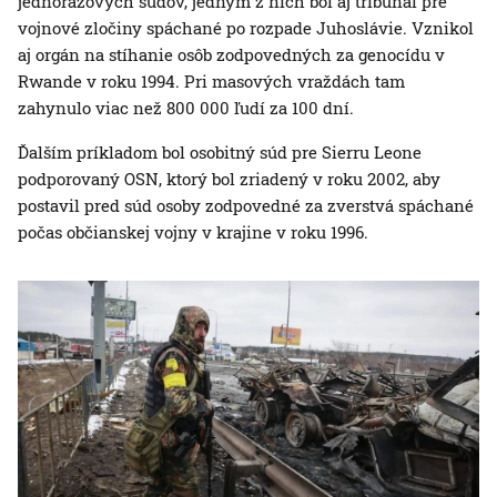
jednorazových súdov, jedným z nich bol aj tribunál pre
vojnové zločiny spáchané po rozpade Juhoslávie. Vznikol
aj orgán na stíhanie osôb zodpovedných za genocídu v
Rwande v roku 1994. Pri masových vraždách tam
zahynulo viac než 800 000 ľudí za 100 dní.
Ďalším príkladom bol osobitný súd pre Sierru Leone
podporovaný OSN, ktorý bol zriadený v roku 2002, aby
postavil pred súd osoby zodpovedné za zverstvá spáchané
počas občianskej vojny v krajine v roku 1996.