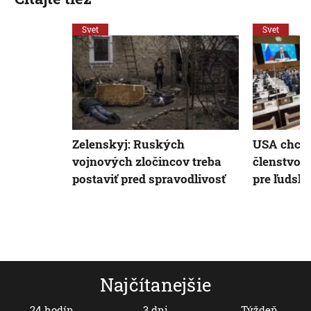
Svet
Svet
Zelenskyj: Ruských
USA chcú 
vojnových zločincov treba
členstvo 
postaviť pred spravodlivosť
pre ľudsk
Najčítanejšie
24 hodín
3 dni
Týždeň