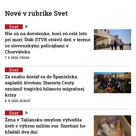
Nové v rubrike Svet
Svet
Nie sú na dovolenke, hoci sú celé leto
pri mori: Štáb STVR strávil deň v teréne
so slovenskými policajtami v
Chorvátsku
7. 8. 2026, 7:00:00
Svet
Za snahu dostať sa do Španielska
zaplatili životom: Starosta Ceuty
oznámil tragickú bilanciu migračnej
krízy
6. 8. 2026, 16:16:47
Svet
Žena v Taliansku omylom vyhodila
žreb s výhrou milión eur. Smetiari ho
hľadali dva dni