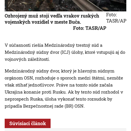
Foto:
Ozbrojený muž stojí vedľa vrakov ruských
TASR/AP
vojenských vozidiel v meste Buča.
Foto: TASR/AP
V súčasnosti riešia Medzinárodný trestný súd a
Medzinárodný súdny dvor (ICJ) úlohy, ktoré vstupujú aj do
vojnových záležitostí.
Medzinárodný súdny dvor, ktorý je hlavným súdnym
orgánom OSN, rozhoduje o sporoch medzi štátmi, nemôže
však stíhať jednotlivcov. Práve na tomto súde začala
Ukrajina konanie proti Rusku. Ak by tento súd rozhodol v
neprospech Ruska, úloha vykonať tento rozsudok by
pripadla Bezpečnostnej rade (BR) OSN.
Súvisiaci článok