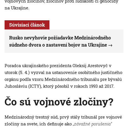
vojnových zločinov, zločinov proti ľudskosti či genocídy
na Ukrajine.
Súvisiaci článok
Rusko nevyhovie požiadavke Medzinárodného
súdneho dvora o zastavení bojov na Ukrajine
Poradca ukrajinského prezidenta Oleksij Arestovyč v
utorok (5. 4.) vyzval na ustanovenie osobitného justičného
orgánu podľa vzoru Medzinárodného tribunálu pre bývalú
Juhosláviu (ICTY), ktorý pôsobil v rokoch 1993 až 2017.
Čo sú vojnové zločiny?
Medzinárodný trestný súd, prvý stály tribunál pre vojnové
zločiny na svete, ich definuje ako
„závažné porušenia“