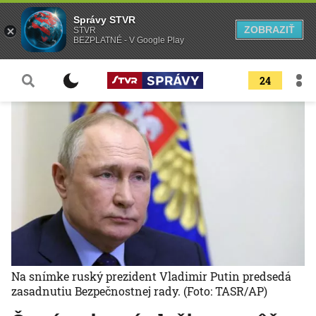
Správy STVR
ZOBRAZIŤ
STVR
BEZPLATNÉ - V Google Play
24
Na snímke ruský prezident Vladimir Putin predsedá
zasadnutiu Bezpečnostnej rady.
(Foto: TASR/AP)