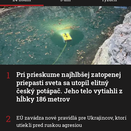
Pri prieskume najhlbšej zatopenej
priepasti sveta sa utopil elitný
český potápač. Jeho telo vytiahli z
hĺbky 186 metrov
EÚ zavádza nové pravidlá pre Ukrajincov, ktorí
utiekli pred ruskou agresiou