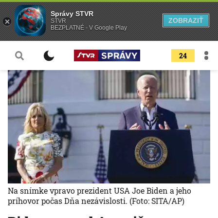
Správy STVR
ZOBRAZIŤ
STVR
BEZPLATNÉ - V Google Play
24
Na snímke vpravo prezident USA Joe Biden a jeho
príhovor počas Dňa nezávislosti.
(Foto: SITA/AP)