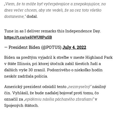
„Viem, že to môže byť vyčerpávajúce a znepokojujúce, no
dnes večer chcem, aby ste vedeli, že sa cez toto všetko
dostaneme,“
dodal.
Tune in as I deliver remarks this Independence Day.
https://t.co/ceHWU8PuSB
— President Biden (@POTUS)
July 4, 2022
Biden sa predtým vyjadril k streľbe v meste Highland Park
v štáte Illinois, pri ktorej útočník zabil šiestich ľudí a
ďalších vyše 30 zranil. Podozrivého o niekoľko hodín
neskôr zadržala polícia.
Americký prezident odsúdil tento
„nezmyselný“
násilný
čin. Vyhlásil, že bude naďalej bojovať proti tomu, čo
označil za
„epidémiu násilia páchaného zbraňami“
v
Spojených štátoch.