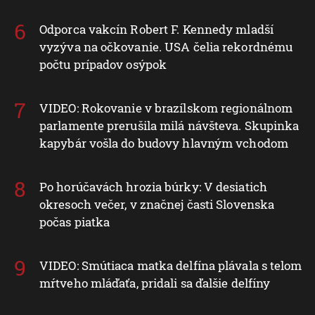
Odporca vakcín Robert F. Kennedy mladší
vyzýva na očkovanie. USA čelia rekordnému
počtu prípadov osýpok
VIDEO: Rokovanie v brazílskom regionálnom
parlamente prerušila milá návšteva. Skupinka
kapybár vošla do budovy hlavným vchodom
Po horúčavách hrozia búrky: V desiatich
okresoch večer, v značnej časti Slovenska
počas piatka
VIDEO: Smútiaca matka delfína plávala s telom
mŕtveho mláďaťa, pridali sa ďalšie delfíny