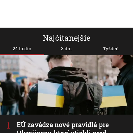
Najčítanejšie
24 hodín
3 dni
Týždeň
EÚ zavádza nové pravidlá pre
Ukrajincov, ktorí utiekli pred