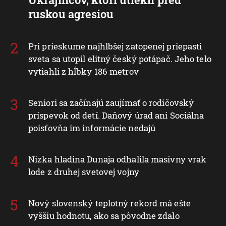
ruskou agresiou
Pri prieskume najhlbšej zatopenej priepasti
sveta sa utopil elitný český potápač. Jeho telo
vytiahli z hĺbky 186 metrov
Seniori sa začínajú zaujímať o rodičovský
príspevok od detí. Daňový úrad ani Sociálna
poisťovňa im informácie nedajú
Nízka hladina Dunaja odhalila masívny vrak
lode z druhej svetovej vojny
Nový slovenský teplotný rekord má ešte
vyššiu hodnotu, ako sa pôvodne zdalo