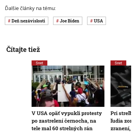
Ďalšie články na tému:
Deň nezávislosti
Joe Biden
USA
Čítajte tiež
Svet
Svet
V USA opäť vypukli protesty
Pri streľb
po zastrelení černocha, na
ľudia zomr
tele mal 60 strelných rán
zranení, z 