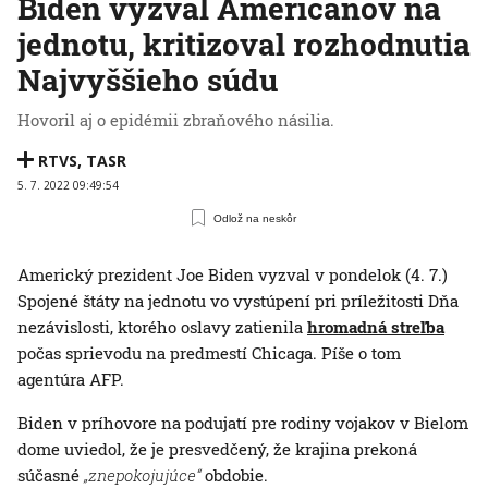
Biden vyzval Američanov na
jednotu, kritizoval rozhodnutia
Najvyššieho súdu
Hovoril aj o epidémii zbraňového násilia.
RTVS
,
TASR
5. 7. 2022 09:49:54
Odlož na neskôr
Americký prezident Joe Biden vyzval v pondelok (4. 7.)
Spojené štáty na jednotu vo vystúpení pri príležitosti Dňa
nezávislosti, ktorého oslavy zatienila
hromadná streľba
počas sprievodu na predmestí Chicaga. Píše o tom
agentúra AFP.
Biden v príhovore na podujatí pre rodiny vojakov v Bielom
dome uviedol, že je presvedčený, že krajina prekoná
súčasné
„znepokojujúce“
obdobie.