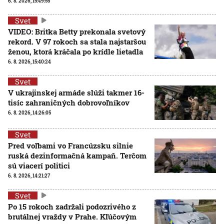
6. 8. 2026, 15:49:55
Svet
VIDEO: Britka Betty prekonala svetový
rekord. V 97 rokoch sa stala najstaršou
ženou, ktorá kráčala po krídle lietadla
6. 8. 2026, 15:40:24
Svet
V ukrajinskej armáde slúži takmer 16-
tisíc zahraničných dobrovoľníkov
6. 8. 2026, 14:26:05
Svet
Pred voľbami vo Francúzsku silnie
ruská dezinformačná kampaň. Terčom
sú viacerí politici
6. 8. 2026, 14:21:27
Svet
Po 15 rokoch zadržali podozrivého z
brutálnej vraždy v Prahe. Kľúčovým