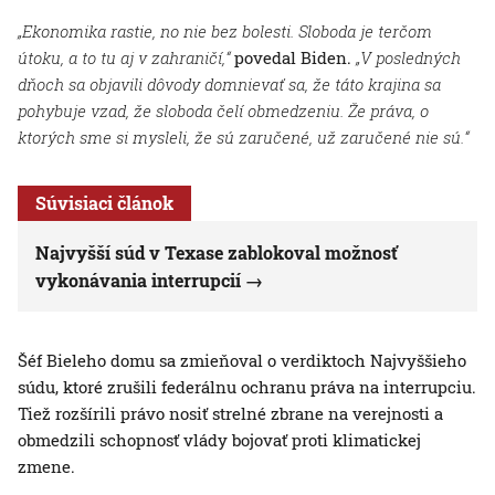
„Ekonomika rastie, no nie bez bolesti. Sloboda je terčom
útoku, a to tu aj v zahraničí,“
povedal Biden.
„V posledných
dňoch sa objavili dôvody domnievať sa, že táto krajina sa
pohybuje vzad, že sloboda čelí obmedzeniu. Že práva, o
ktorých sme si mysleli, že sú zaručené, už zaručené nie sú.“
Súvisiaci článok
Najvyšší súd v Texase zablokoval možnosť
vykonávania interrupcií
Šéf Bieleho domu sa zmieňoval o verdiktoch Najvyššieho
súdu, ktoré zrušili federálnu ochranu práva na interrupciu.
Tiež rozšírili právo nosiť strelné zbrane na verejnosti a
obmedzili schopnosť vlády bojovať proti klimatickej
zmene.