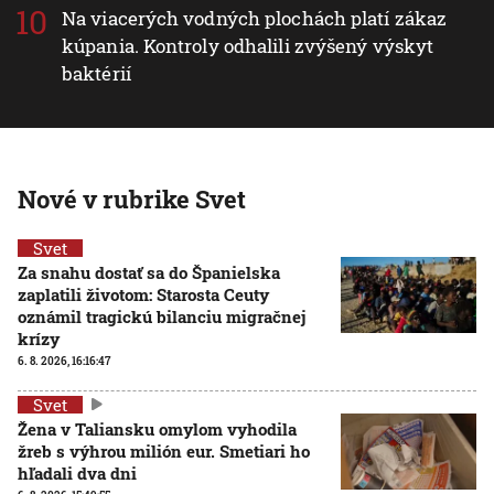
Na viacerých vodných plochách platí zákaz
kúpania. Kontroly odhalili zvýšený výskyt
baktérií
Nové v rubrike Svet
Svet
Za snahu dostať sa do Španielska
zaplatili životom: Starosta Ceuty
oznámil tragickú bilanciu migračnej
krízy
6. 8. 2026, 16:16:47
Svet
Žena v Taliansku omylom vyhodila
žreb s výhrou milión eur. Smetiari ho
hľadali dva dni