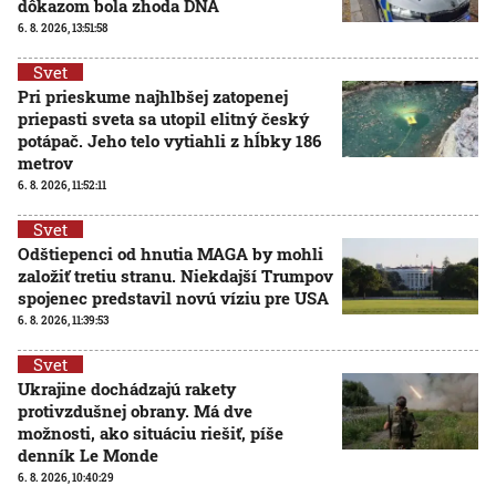
dôkazom bola zhoda DNA
6. 8. 2026, 13:51:58
Svet
Pri prieskume najhlbšej zatopenej
priepasti sveta sa utopil elitný český
potápač. Jeho telo vytiahli z hĺbky 186
metrov
6. 8. 2026, 11:52:11
Svet
Odštiepenci od hnutia MAGA by mohli
založiť tretiu stranu. Niekdajší Trumpov
spojenec predstavil novú víziu pre USA
6. 8. 2026, 11:39:53
Svet
Ukrajine dochádzajú rakety
protivzdušnej obrany. Má dve
možnosti, ako situáciu riešiť, píše
denník Le Monde
6. 8. 2026, 10:40:29