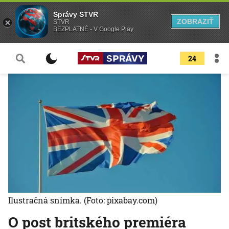
Správy STVR
ZOBRAZIŤ
STVR
BEZPLATNÉ - V Google Play
24
Ilustračná snímka.
(Foto: pixabay.com)
O post britského premiéra