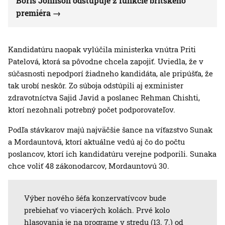
Boris Johnson odstupuje z funkcie britského
premiéra
Kandidatúru naopak vylúčila ministerka vnútra Priti
Patelová, ktorá sa pôvodne chcela zapojiť. Uviedla, že v
súčasnosti nepodporí žiadneho kandidáta, ale pripúšťa, že
tak urobí neskôr. Zo súboja odstúpili aj exminister
zdravotníctva Sajid Javid a poslanec Rehman Chishti,
ktorí nezohnali potrebný počet podporovateľov.
Podľa stávkarov majú najväčšie šance na víťazstvo Sunak
a Mordauntová, ktorí aktuálne vedú aj čo do počtu
poslancov, ktorí ich kandidatúru verejne podporili. Sunaka
chce voliť 48 zákonodarcov, Mordauntovú 30.
Výber nového šéfa konzervatívcov bude
prebiehať vo viacerých kolách. Prvé kolo
hlasovania je na programe v stredu (13. 7.) od