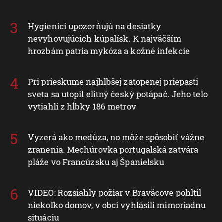
Hygienici upozorňujú na desiatky
nevyhovujúcich kúpalísk. K najväčším
hrozbám patria mykóza a kožné infekcie
Pri prieskume najhlbšej zatopenej priepasti
sveta sa utopil elitný český potápač. Jeho telo
vytiahli z hĺbky 186 metrov
Vyzerá ako medúza, no môže spôsobiť vážne
zranenia. Mechúrovka portugalská zatvára
pláže vo Francúzsku aj Španielsku
VIDEO: Rozsiahly požiar v Braväcove pohltil
niekoľko domov, v obci vyhlásili mimoriadnu
situáciu