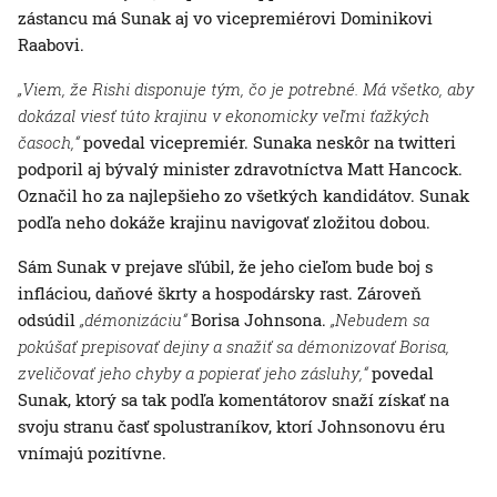
zástancu má Sunak aj vo vicepremiérovi Dominikovi
Raabovi.
„Viem, že Rishi disponuje tým, čo je potrebné. Má všetko, aby
dokázal viesť túto krajinu v ekonomicky veľmi ťažkých
časoch,“
povedal vicepremiér. Sunaka neskôr na twitteri
podporil aj bývalý minister zdravotníctva Matt Hancock.
Označil ho za najlepšieho zo všetkých kandidátov. Sunak
podľa neho dokáže krajinu navigovať zložitou dobou.
Sám Sunak v prejave sľúbil, že jeho cieľom bude boj s
infláciou, daňové škrty a hospodársky rast. Zároveň
odsúdil
„démonizáciu“
Borisa Johnsona.
„Nebudem sa
pokúšať prepisovať dejiny a snažiť sa démonizovať Borisa,
zveličovať jeho chyby a popierať jeho zásluhy,“
povedal
Sunak, ktorý sa tak podľa komentátorov snaží získať na
svoju stranu časť spolustraníkov, ktorí Johnsonovu éru
vnímajú pozitívne.