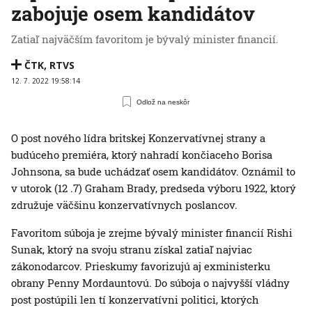
zabojuje osem kandidátov
Zatiaľ najväčším favoritom je bývalý minister financií.
ČTK
,
RTVS
12. 7. 2022 19:58:14
Odlož na neskôr
O post nového lídra britskej Konzervatívnej strany a
budúceho premiéra, ktorý nahradí končiaceho Borisa
Johnsona, sa bude uchádzať osem kandidátov. Oznámil to
v utorok (12 .7) Graham Brady, predseda výboru 1922, ktorý
združuje väčšinu konzervatívnych poslancov.
Favoritom súboja je zrejme bývalý minister financií Rishi
Sunak, ktorý na svoju stranu získal zatiaľ najviac
zákonodarcov. Prieskumy favorizujú aj exministerku
obrany Penny Mordauntovú. Do súboja o najvyšší vládny
post postúpili len tí konzervatívni politici, ktorých