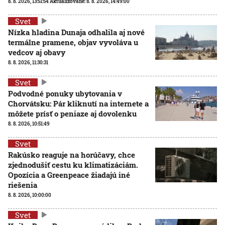
8. 8. 2026, 13:51:54
Aktualizované:
8. 8. 2026, 14:49:00
Svet
Nízka hladina Dunaja odhalila aj nové
termálne pramene, objav vyvoláva u
vedcov aj obavy
8. 8. 2026, 11:30:31
Svet
Podvodné ponuky ubytovania v
Chorvátsku: Pár kliknutí na internete a
môžete prísť o peniaze aj dovolenku
8. 8. 2026, 10:51:49
Svet
Rakúsko reaguje na horúčavy, chce
zjednodušiť cestu ku klimatizáciám.
Opozícia a Greenpeace žiadajú iné
riešenia
8. 8. 2026, 10:00:00
Svet