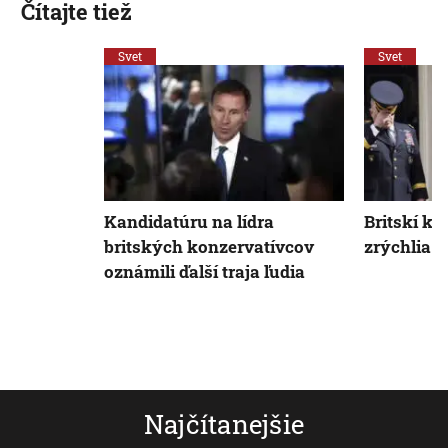
Čítajte tiež
Svet
Svet
Kandidatúru na lídra
Britskí ko
britských konzervatívcov
zrýchlia v
oznámili ďalší traja ľudia
Najčítanejšie