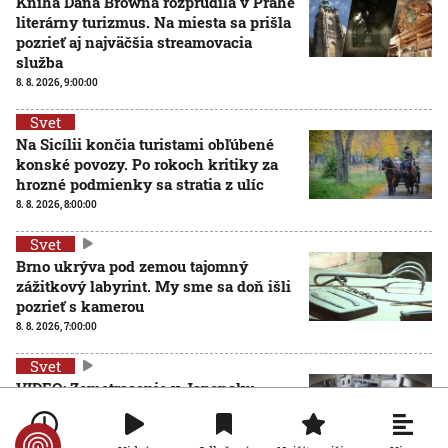
Kniha Dana Browna rozprúdila v Prahe
literárny turizmus. Na miesta sa prišla
pozrieť aj najväčšia streamovacia
služba
8. 8. 2026, 9:00:00
Svet
Na Sicílii končia turistami obľúbené
konské povozy. Po rokoch kritiky za
hrozné podmienky sa stratia z ulíc
8. 8. 2026, 8:00:00
Svet
Brno ukrýva pod zemou tajomný
zážitkový labyrint. My sme sa doň išli
pozrieť s kamerou
8. 8. 2026, 7:00:00
Svet
VIDEO: Zemetrasenie v Japonsku
zastihlo lekárov uprostred operácie,
pacienta chránili vlastnými telami