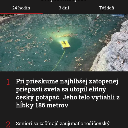
24 hodín
3 dni
Týždeň
Pri prieskume najhlbšej zatopenej
priepasti sveta sa utopil elitný
český potápač. Jeho telo vytiahli z
hĺbky 186 metrov
Seniori sa začínajú zaujímať o rodičovský