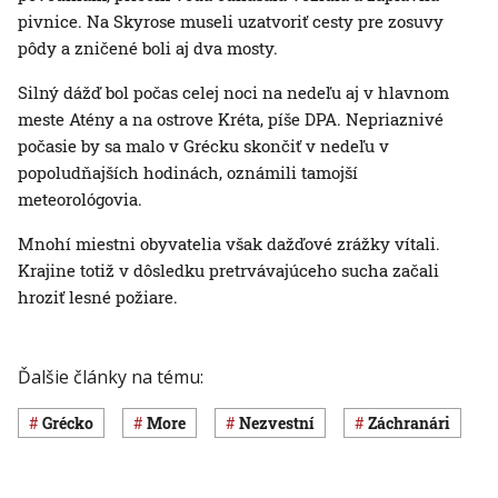
pivnice. Na Skyrose museli uzatvoriť cesty pre zosuvy
pôdy a zničené boli aj dva mosty.
Silný dážď bol počas celej noci na nedeľu aj v hlavnom
meste Atény a na ostrove Kréta, píše DPA. Nepriaznivé
počasie by sa malo v Grécku skončiť v nedeľu v
popoludňajších hodinách, oznámili tamojší
meteorológovia.
Mnohí miestni obyvatelia však dažďové zrážky vítali.
Krajine totiž v dôsledku pretrvávajúceho sucha začali
hroziť lesné požiare.
Ďalšie články na tému:
Grécko
more
nezvestní
záchranári