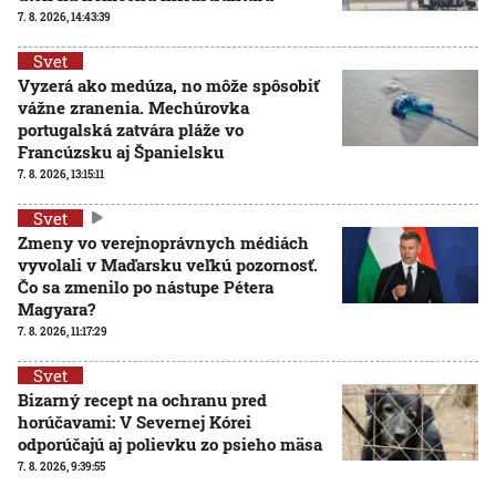
7. 8. 2026, 14:43:39
Svet
Vyzerá ako medúza, no môže spôsobiť
vážne zranenia. Mechúrovka
portugalská zatvára pláže vo
Francúzsku aj Španielsku
7. 8. 2026, 13:15:11
Svet
Zmeny vo verejnoprávnych médiách
vyvolali v Maďarsku veľkú pozornosť.
Čo sa zmenilo po nástupe Pétera
Magyara?
7. 8. 2026, 11:17:29
Svet
Bizarný recept na ochranu pred
horúčavami: V Severnej Kórei
odporúčajú aj polievku zo psieho mäsa
7. 8. 2026, 9:39:55