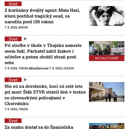
Svet
Z kurtizány dvojitý agent: Mata Hari,
ktorú postihol tragický osud, sa
narodila pred 150 rokmi
7. 8. 2026, 8:00:00
Svet
Pri streľbe v škole v Thajsku zomrelo
osem ľudí. Páchateľ zabil žiakov i
učiteľov a potom obrátil zbraň proti
AKTUALIZOVANÉ
sebe
7. 8. 2026, 7:49:06
Aktualizované:
7. 8. 2026, 13:29:00
Svet
Nie sú na dovolenke, hoci sú celé leto
pri mori: Štáb STVR strávil deň v teréne
so slovenskými policajtami v
Chorvátsku
7. 8. 2026, 7:00:00
Svet
Za snahu dostať sa do Španielska