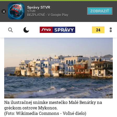
Správy STVR
ZOBRAZIŤ
STVR
BEZPLATNÉ - V Google Play
24
Na ilustračnej snímke mestečko Malé Benátky na
gréckom ostrove Mykonos.
(Foto: Wikimedia Commons - Voľné dielo)