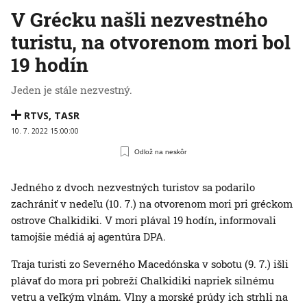
V Grécku našli nezvestného
turistu, na otvorenom mori bol
19 hodín
Jeden je stále nezvestný.
RTVS
,
TASR
10. 7. 2022 15:00:00
Odlož na neskôr
Jedného z dvoch nezvestných turistov sa podarilo
zachrániť v nedeľu (10. 7.) na otvorenom mori pri gréckom
ostrove Chalkidiki. V mori plával 19 hodín, informovali
tamojšie médiá aj agentúra DPA.
Traja turisti zo Severného Macedónska v sobotu (9. 7.) išli
plávať do mora pri pobreží Chalkidiki napriek silnému
vetru a veľkým vlnám. Vlny a morské prúdy ich strhli na