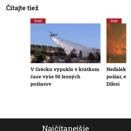
Čítajte tiež
Svet
Svet
V Grécku vypuklo v krátkom
Neďaleko 
čase vyše 50 lesných
požiar, e
požiarov
Dilesi
Najčítanejšie