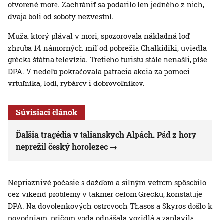
otvorené more. Zachrániť sa podarilo len jedného z nich,
dvaja boli od soboty nezvestní.
Muža, ktorý plával v mori, spozorovala nákladná loď
zhruba 14 námorných míľ od pobrežia Chalkidiki, uviedla
grécka štátna televízia. Tretieho turistu stále nenašli, píše
DPA. V nedeľu pokračovala pátracia akcia za pomoci
vrtuľníka, lodí, rybárov i dobrovoľníkov.
Súvisiaci článok
Ďalšia tragédia v talianskych Alpách. Pád z hory
neprežil český horolezec
Nepriaznivé počasie s dažďom a silným vetrom spôsobilo
cez víkend problémy v takmer celom Grécku, konštatuje
DPA. Na dovolenkových ostrovoch Thasos a Skyros došlo k
povodniam, pričom voda odnášala vozidlá a zaplavila