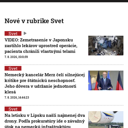
Nové v rubrike Svet
Svet
VIDEO: Zemetrasenie v Japonsku
zastihlo lekárov uprostred operácie,
pacienta chránili vlastnými telami
7. 8. 2026, 15:01:59
Svet
Nemecký kancelár Merz čelí silnejúcej
kritike pre štátnickú neschopnosť.
Jeho dôvera v udržanie jednotnosti
klesá
7. 8. 2026, 14:44:23
Svet
Na letisku v Lipsku našli najmenej dva
drony. Podľa prokuratúry ide o závažný
útok na nemeckú infraštruktúru