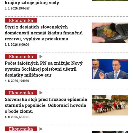
krajiny zdroje pitnej vody
5. 8. 2026, 15:04:57
Ekonomika
Štyri z desiatich slovenských
domácností nemajú žiadnu finančnú
rezervu, vyplýva z prieskumu
5. 8. 2026, 6:00:00
Ekonomika
Počet falošných PN sa znižuje: Nový
systém Sociálnej poisťovni ušetril
desiatky miliónov eur
4. 8. 2026, 19:11:30
Ekonomika
Slovensko stojí pred hrozbou epidémie
starnutia populácie. Odborníci hovoria
o bode zlomu
4. 8. 2026, 6:00:00
Ekonomika