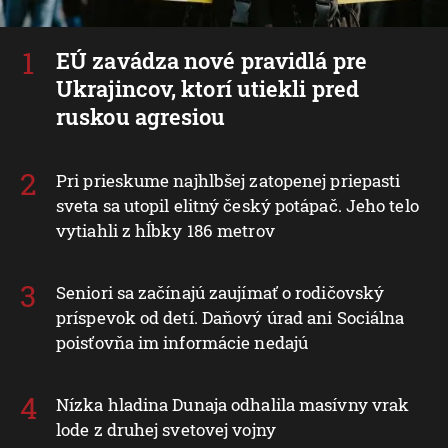
EÚ zavádza nové pravidlá pre
Ukrajincov, ktorí utiekli pred
ruskou agresiou
Pri prieskume najhlbšej zatopenej priepasti
sveta sa utopil elitný český potápač. Jeho telo
vytiahli z hĺbky 186 metrov
Seniori sa začínajú zaujímať o rodičovský
príspevok od detí. Daňový úrad ani Sociálna
poisťovňa im informácie nedajú
Nízka hladina Dunaja odhalila masívny vrak
lode z druhej svetovej vojny