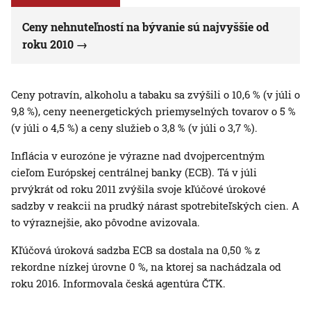
Ceny nehnuteľností na bývanie sú najvyššie od
roku 2010
Ceny potravín, alkoholu a tabaku sa zvýšili o 10,6 % (v júli o
9,8 %), ceny neenergetických priemyselných tovarov o 5 %
(v júli o 4,5 %) a ceny služieb o 3,8 % (v júli o 3,7 %).
Inflácia v eurozóne je výrazne nad dvojpercentným
cieľom Európskej centrálnej banky (ECB). Tá v júli
prvýkrát od roku 2011 zvýšila svoje kľúčové úrokové
sadzby v reakcii na prudký nárast spotrebiteľských cien. A
to výraznejšie, ako pôvodne avizovala.
Kľúčová úroková sadzba ECB sa dostala na 0,50 % z
rekordne nízkej úrovne 0 %, na ktorej sa nachádzala od
roku 2016. Informovala česká agentúra ČTK.