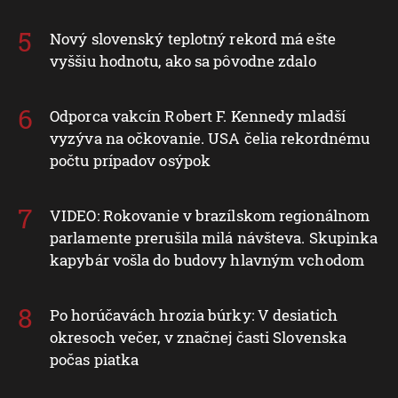
Nový slovenský teplotný rekord má ešte
vyššiu hodnotu, ako sa pôvodne zdalo
Odporca vakcín Robert F. Kennedy mladší
vyzýva na očkovanie. USA čelia rekordnému
počtu prípadov osýpok
VIDEO: Rokovanie v brazílskom regionálnom
parlamente prerušila milá návšteva. Skupinka
kapybár vošla do budovy hlavným vchodom
Po horúčavách hrozia búrky: V desiatich
okresoch večer, v značnej časti Slovenska
počas piatka