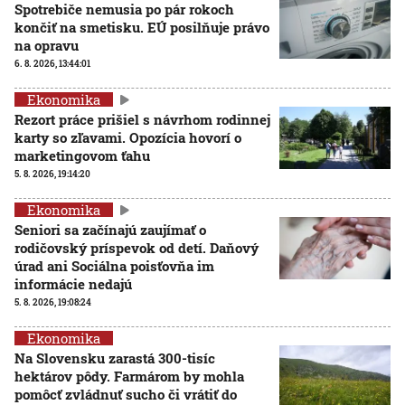
Spotrebiče nemusia po pár rokoch
končiť na smetisku. EÚ posilňuje právo
na opravu
6. 8. 2026, 13:44:01
Ekonomika
Rezort práce prišiel s návrhom rodinnej
karty so zľavami. Opozícia hovorí o
marketingovom ťahu
5. 8. 2026, 19:14:20
Ekonomika
Seniori sa začínajú zaujímať o
rodičovský príspevok od detí. Daňový
úrad ani Sociálna poisťovňa im
informácie nedajú
5. 8. 2026, 19:08:24
Ekonomika
Na Slovensku zarastá 300-tisíc
hektárov pôdy. Farmárom by mohla
pomôcť zvládnuť sucho či vrátiť do