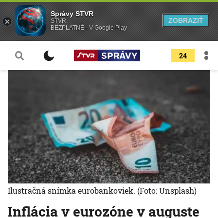
Správy STVR
ZOBRAZIŤ
STVR
BEZPLATNÉ - V Google Play
24
Ilustračná snímka eurobankoviek.
(Foto: Unsplash)
Inflácia v eurozóne v auguste