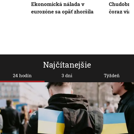
Ekonomická nálada v
Chudobnýc
eurozóne sa opäť zhoršila
čoraz viac
Najčítanejšie
24 hodín
3 dni
Týždeň