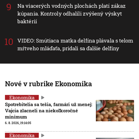
Na viacerých vodných plochách platí zákaz
kúpania. Kontroly odhalili zvýšený výskyt
baktérií
VIDEO: Smútiaca matka delfína plávala s telom
mŕtveho mláďaťa, pridali sa ďalšie delfíny
Nové v rubrike Ekonomika
Ekonomika
Spotrebitelia sa tešia, farmári už menej:
Vajcia zlacneli na niekoľkoročné
minimum
6. 8. 2026, 19:14:05
Ekonomika