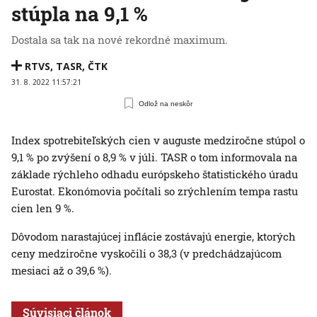
stúpla na 9,1 %
Dostala sa tak na nové rekordné maximum.
RTVS
,
TASR
,
ČTK
31. 8. 2022 11:57:21
Odlož na neskôr
Index spotrebiteľských cien v auguste medziročne stúpol o
9,1 % po zvýšení o 8,9 % v júli. TASR o tom informovala na
základe rýchleho odhadu európskeho štatistického úradu
Eurostat. Ekonómovia počítali so zrýchlením tempa rastu
cien len 9 %.
Dôvodom narastajúcej inflácie zostávajú energie, ktorých
ceny medziročne vyskočili o 38,3 (v predchádzajúcom
mesiaci až o 39,6 %).
Súvisiaci článok