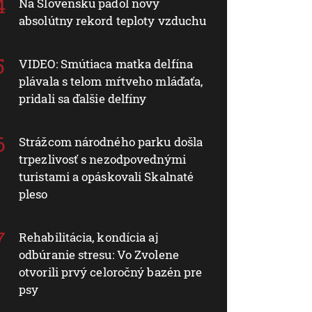
Na Slovensku padol nový
absolútny rekord teploty vzduchu
VIDEO: Smútiaca matka delfína
plávala s telom mŕtveho mláďaťa,
pridali sa ďalšie delfíny
Strážcom národného parku došla
trpezlivosť s nezodpovednými
turistami a opáskovali Skalnaté
pleso
Rehabilitácia, kondícia aj
odbúranie stresu: Vo Zvolene
otvorili prvý celoročný bazén pre
psy