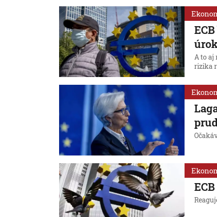
Ekono
ECB 
úro
A to a
rizika 
Ekono
Laga
prud
Očakáv
Ekono
ECB 
Reaguj