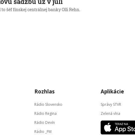
ovú sadzbu už v júli
 to šéf fínskej centrálnej banky Olli Rehn.
Rozhlas
Aplikácie
Rádio Slovensko
Správy STVR
Rádio Regina
Zelená vlna
Rádio Devín
Rádio _FM