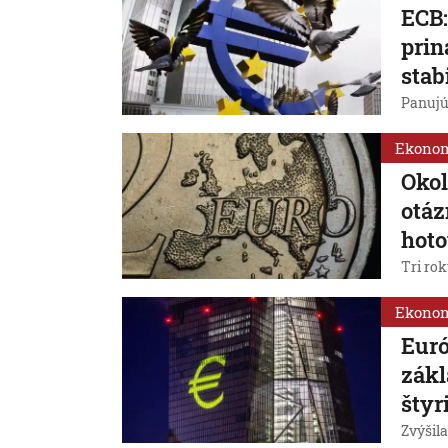
ECB:
prin
stab
Panujú 
Ekono
Okol
otáz
hoto
Tri rok
Ekono
Euró
zákl
štyr
Zvýšila