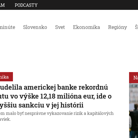
AM
PODCASTY
minúte
Slovensko
Svet
Ekonomika
Regióny
Š
mika
N
udelila americkej banke rekordnú
tu vo výške 12,18 milióna eur, ide o
yššiu sankciu v jej histórii
m malo byť nesprávne vykazovanie rizík a kapitálových
aviek.