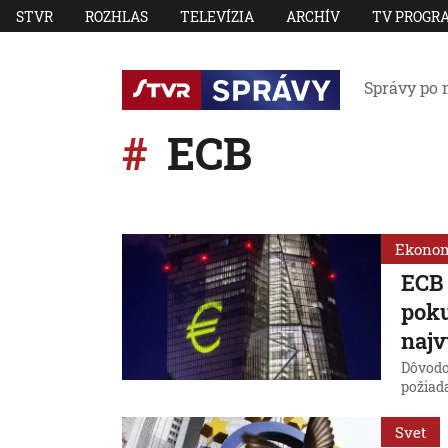
STVR
ROZHLAS
TELEVÍZIA
ARCHÍV
TV PROGR
Správy po 
ECB
Ekono
ECB 
poku
najv
Dôvodo
požiad
Svet