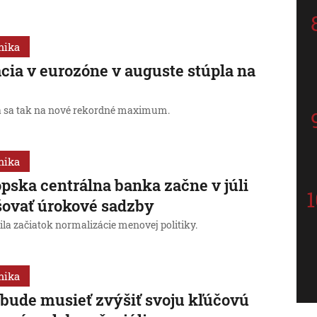
mika
ácia v eurozóne v auguste stúpla na
%
a sa tak na nové rekordné maximum.
mika
pska centrálna banka začne v júli
ovať úrokové sadzby
la začiatok normalizácie menovej politiky.
mika
bude musieť zvýšiť svoju kľúčovú