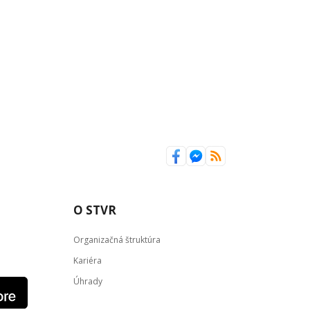
O STVR
Organizačná štruktúra
Kariéra
Úhrady