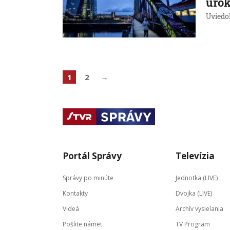
úrok
Uviedol
1
2
→
Portál Správy
Televízia
Správy po minúte
Jednotka (LIVE)
Kontakty
Dvojka (LIVE)
Videá
Archív vysielania
Pošlite námet
TV Program