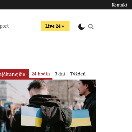
Kontakt
port
Live 24
24 hodín
3 dni
Týždeň
ajčítanejšie