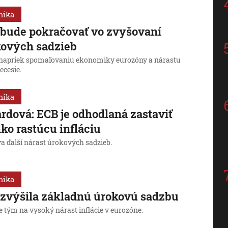
mika
bude pokračovať vo zvyšovaní
kových sadzieb
j napriek spomaľovaniu ekonomiky eurozóny a nárastu
recesie.
mika
rdová: ECB je odhodlaná zastaviť
ko rastúcu infláciu
a ďalší nárast úrokových sadzieb.
mika
zvýšila základnú úrokovú sadzbu
e tým na vysoký nárast inflácie v eurozóne.