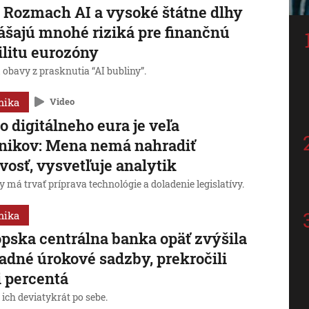
 Rozmach AI a vysoké štátne dlhy
ášajú mnohé riziká pre finančnú
ilitu eurozóny
obavy z prasknutia “AI bubliny”.
mika
Video
o digitálneho eura je veľa
nikov: Mena nemá nahradiť
vosť, vysvetľuje analytik
y má trvať príprava technológie a doladenie legislatívy.
mika
pska centrálna banka opäť zvýšila
adné úrokové sadzby, prekročili
i percentá
 ich deviatykrát po sebe.