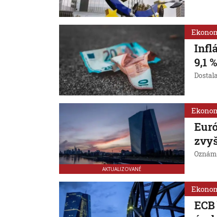
Ekono
Infl
9,1 
Dostal
Ekono
Euró
zvyš
Oznámi
AKTUALIZOVANÉ
Ekono
ECB 