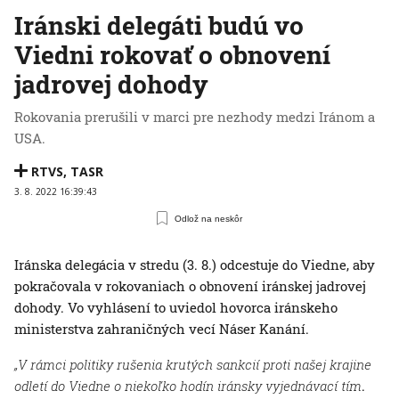
Iránski delegáti budú vo
Viedni rokovať o obnovení
jadrovej dohody
Rokovania prerušili v marci pre nezhody medzi Iránom a
USA.
RTVS
,
TASR
3. 8. 2022 16:39:43
Odlož na neskôr
Iránska delegácia v stredu (3. 8.) odcestuje do Viedne, aby
pokračovala v rokovaniach o obnovení iránskej jadrovej
dohody. Vo vyhlásení to uviedol hovorca iránskeho
ministerstva zahraničných vecí Náser Kanání.
„V rámci politiky rušenia krutých sankcií proti našej krajine
odletí do Viedne o niekoľko hodín iránsky vyjednávací tím
.