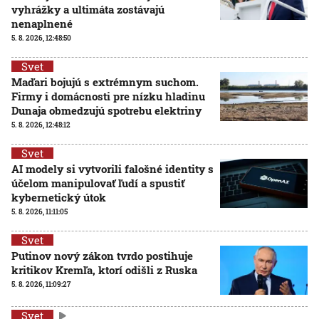
vyhrážky a ultimáta zostávajú
nenaplnené
5. 8. 2026, 12:48:50
Svet
Maďari bojujú s extrémnym suchom.
Firmy i domácnosti pre nízku hladinu
Dunaja obmedzujú spotrebu elektriny
5. 8. 2026, 12:48:12
Svet
AI modely si vytvorili falošné identity s
účelom manipulovať ľudí a spustiť
kybernetický útok
5. 8. 2026, 11:11:05
Svet
Putinov nový zákon tvrdo postihuje
kritikov Kremľa, ktorí odišli z Ruska
5. 8. 2026, 11:09:27
Svet