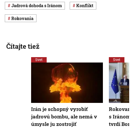
jadrová dohoda s Iránom
konflikt
rokovania
Čítajte tiež
Svet
Svet
Irán je schopný vyrobiť
Rokovania
jadrovú bombu, ale nemá v
s Iránom 
úmysle ju zostrojiť
tvrdí Borre