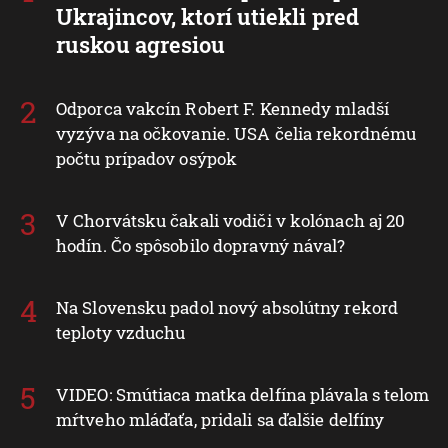
Ukrajincov, ktorí utiekli pred
ruskou agresiou
Odporca vakcín Robert F. Kennedy mladší
vyzýva na očkovanie. USA čelia rekordnému
počtu prípadov osýpok
V Chorvátsku čakali vodiči v kolónach aj 20
hodín. Čo spôsobilo dopravný nával?
Na Slovensku padol nový absolútny rekord
teploty vzduchu
VIDEO: Smútiaca matka delfína plávala s telom
mŕtveho mláďaťa, pridali sa ďalšie delfíny