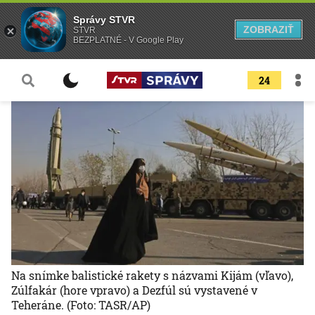
Správy STVR
ZOBRAZIŤ
STVR
BEZPLATNÉ - V Google Play
24
Na snímke balistické rakety s názvami Kijám (vľavo),
Zúlfakár (hore vpravo) a Dezfúl sú vystavené v
Teheráne.
(Foto: TASR/AP)