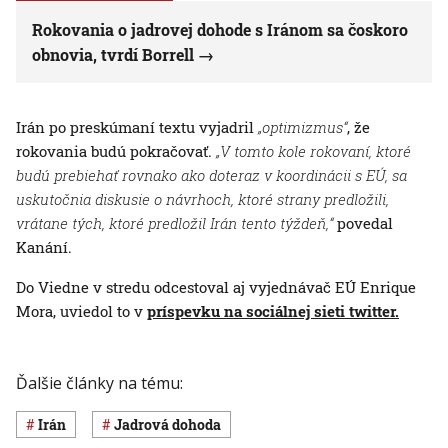
Rokovania o jadrovej dohode s Iránom sa čoskoro
obnovia, tvrdí Borrell
Irán po preskúmaní textu vyjadril
„optimizmus“
, že
rokovania budú pokračovať.
„V tomto kole rokovaní, ktoré
budú prebiehať rovnako ako doteraz v koordinácii s EÚ, sa
uskutočnia diskusie o návrhoch, ktoré strany predložili,
vrátane tých, ktoré predložil Irán tento týždeň,“
povedal
Kanání.
Do Viedne v stredu odcestoval aj vyjednávač EÚ Enrique
Mora, uviedol to v
príspevku na sociálnej sieti twitter.
Ďalšie články na tému:
Irán
jadrová dohoda