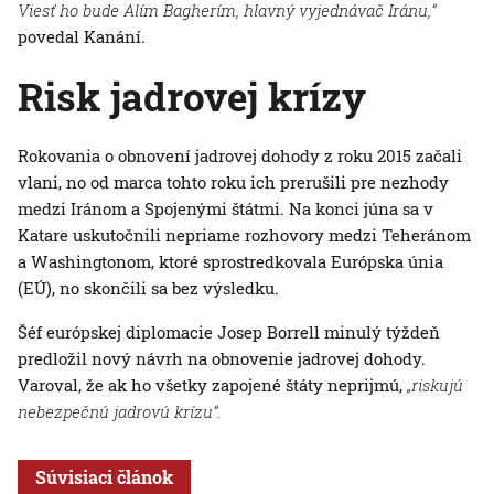
Viesť ho bude Alím Bagherím, hlavný vyjednávač Iránu,“
povedal Kanání.
Risk jadrovej krízy
Rokovania o obnovení jadrovej dohody z roku 2015 začali
vlani, no od marca tohto roku ich prerušili pre nezhody
medzi Iránom a Spojenými štátmi. Na konci júna sa v
Katare uskutočnili nepriame rozhovory medzi Teheránom
a Washingtonom, ktoré sprostredkovala Európska únia
(EÚ), no skončili sa bez výsledku.
Šéf európskej diplomacie Josep Borrell minulý týždeň
predložil nový návrh na obnovenie jadrovej dohody.
Varoval, že ak ho všetky zapojené štáty neprijmú,
„riskujú
nebezpečnú jadrovú krízu“.
Súvisiaci článok