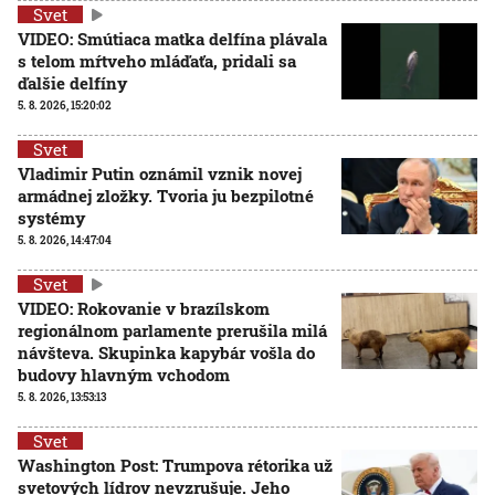
Svet
VIDEO: Smútiaca matka delfína plávala
s telom mŕtveho mláďaťa, pridali sa
ďalšie delfíny
5. 8. 2026, 15:20:02
Svet
Vladimir Putin oznámil vznik novej
armádnej zložky. Tvoria ju bezpilotné
systémy
5. 8. 2026, 14:47:04
Svet
VIDEO: Rokovanie v brazílskom
regionálnom parlamente prerušila milá
návšteva. Skupinka kapybár vošla do
budovy hlavným vchodom
5. 8. 2026, 13:53:13
Svet
Washington Post: Trumpova rétorika už
svetových lídrov nevzrušuje. Jeho