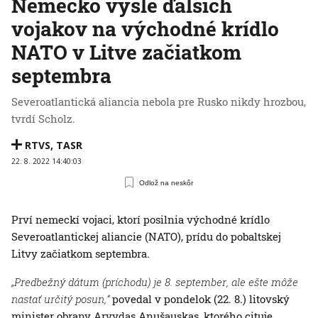
Nemecko vyšle ďalších
vojakov na východné krídlo
NATO v Litve začiatkom
septembra
Severoatlantická aliancia nebola pre Rusko nikdy hrozbou,
tvrdí Scholz.
RTVS
,
TASR
22. 8. 2022 14:40:03
Odlož na neskôr
Prví nemeckí vojaci, ktorí posilnia východné krídlo
Severoatlantickej aliancie (NATO), prídu do pobaltskej
Litvy začiatkom septembra.
„Predbežný dátum (príchodu) je 8. september, ale ešte môže
nastať určitý posun,“
povedal v pondelok (22. 8.) litovský
minister obrany Arvydas Anušauskas, ktorého cituje