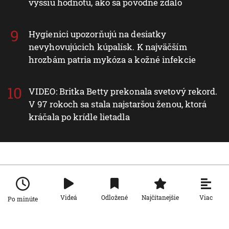
vyššiu hodnotu, ako sa pôvodne zdalo
Hygienici upozorňujú na desiatky
nevyhovujúcich kúpalísk. K najväčším
hrozbám patria mykóza a kožné infekcie
VIDEO: Britka Betty prekonala svetový rekord.
V 97 rokoch sa stala najstaršou ženou, ktorá
kráčala po krídle lietadla
Nové v rubrike Svet
Svet
Viac
Videá
Odložené
Najčítanejšie
Po minúte
VIDEO: Zemetrasenie v Japonsku
zastihlo lekárov uprostred operácie,