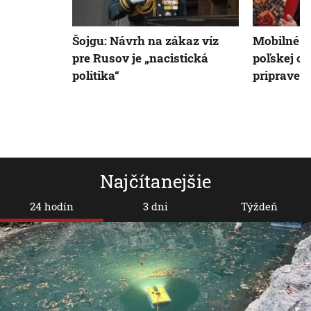
Šojgu: Návrh na zákaz víz
Mobilné ve
pre Rusov je „nacistická
poľskej ob
politika“
pripraven
Najčítanejšie
24 hodín
3 dni
Týždeň