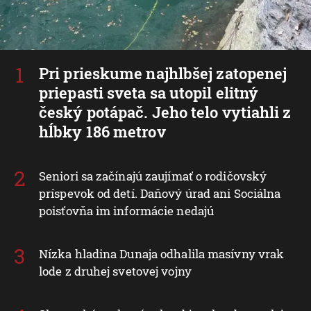
Pri prieskume najhlbšej zatopenej
priepasti sveta sa utopil elitný
český potápač. Jeho telo vytiahli z
hĺbky 186 metrov
Seniori sa začínajú zaujímať o rodičovský
príspevok od detí. Daňový úrad ani Sociálna
poisťovňa im informácie nedajú
Nízka hladina Dunaja odhalila masívny vrak
lode z druhej svetovej vojny