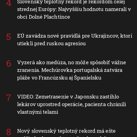
Slovenský teplotný rekord je rekordom celej
strednej Európy: Najvyššiu hodnotu namerali v
obci Dolné Plachtince
EÚ zavádza nové pravidlá pre Ukrajincov, ktorí
utiekli pred ruskou agresiou
Vyzerá ako medúza, no môže spôsobiť vážne
zranenia. Mechúrovka portugalská zatvára
pláže vo Francúzsku aj Španielsku
VIDEO: Zemetrasenie v Japonsku zastihlo
lekárov uprostred operácie, pacienta chránili
vlastnými telami
Nový slovenský teplotný rekord má ešte