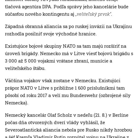
tlačová agentúra DPA. Podľa správy jeho kancelárie bude
súčasťou nového kontingentu aj
„veliteľský prvok“
.
Západná obranná aliancia sa po ruskej invázii na Ukrajinu
rozhodla posilniť svoje východné hranice.
Existujúce bojové skupiny NATO sa tam majú rozšíriť na
úroveň brigády. Nemecko má v Litve viesť bojovú brigádu s
3 000 až 5 000 vojakmi vrátane zbraní, munície a
veliteľského štábu.
Väčšina vojakov však zostane v Nemecku. Existujúci
prápor NATO v Litve s približne 1 600 príslušníkmi tam
pôsobí od roku 2017 a velí mu Bundeswehr (ozbrojené sily
Nemecka).
Nemecký kancelár Olaf Scholz v nedeľu (21. 8.) v Berlíne
počas dňa otvorených dverí vlády vyhlásil, že
Severoatlantická aliancia nebola pre Rusko nikdy hrozbou
a šéf Kremľa Vladimir Putin rozpútal vojnu na Ukrajine z