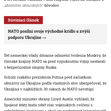
„absolútne absurdných“
dôvodov.
Súvisiaci článok
NATO posilní svoje východné krídlo a zvýši
podporu Ukrajine
Šéf nemeckej vlády dôrazne odmietol tvrdenia Moskvy, že
členské krajiny NATO sa pred vypuknutím vojny nestarali
o bezpečnostné záujmy Ruska.
Scholz ruského prezidenta Putina pred začiatkom
ofenzívy na Ukrajine podľa vlastných slov ubezpečoval, že
Ukrajina v najbližších 30 rokoch do NATO nevstúpi.
Americký minister obrany Lloyd Austin vyhlásil, že
Spojené štáty budú robiť viac vojenských cvičení s
pobaltskými krajinami a chcú im poskytovať intenzívnejší