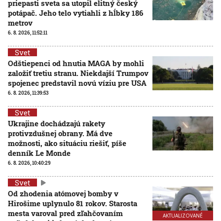
priepasti sveta sa utopil elitný český
potápač. Jeho telo vytiahli z hĺbky 186
metrov
6. 8. 2026, 11:52:11
Svet
Odštiepenci od hnutia MAGA by mohli
založiť tretiu stranu. Niekdajší Trumpov
spojenec predstavil novú víziu pre USA
6. 8. 2026, 11:39:53
Svet
Ukrajine dochádzajú rakety
protivzdušnej obrany. Má dve
možnosti, ako situáciu riešiť, píše
denník Le Monde
6. 8. 2026, 10:40:29
Svet
Od zhodenia atómovej bomby v
Hirošime uplynulo 81 rokov. Starosta
mesta varoval pred zľahčovaním
AKTUALIZOVANÉ