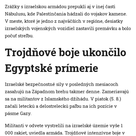
Zrážky s izraelskou armádou prepukli aj v inej časti
Nábulusu, kde Palestínčania hádzali do vojakov kamene.
V meste, ktoré je jedno z najväčších v regióne, desiatky
izraelských vojenských vozidiel zastavili premávku a bolo
počuť streľbu.
Trojdňové boje ukončilo
Egyptské prímerie
Izraelské bezpečnostné sily v posledných mesiacoch
zasahujú na Západnom brehu takmer denne. Zameriavajú
sa na militantov z Islamského džihádu. V piatok (5. 8.)
začali leteckú a delostreleckú paľbu na ich pozície v
pásme Gazy.
Militanti v odvete vystrelili na izraelské územie vyše 1
000 rakiet, uviedla armáda. Trojdňové intenzívne boje v