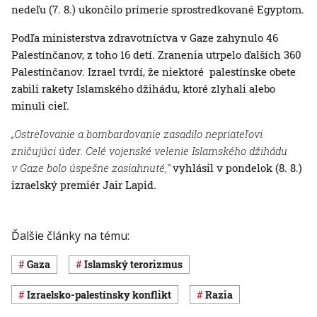
nedeľu (7. 8.) ukončilo prímerie sprostredkované Egyptom.
Podľa ministerstva zdravotníctva v Gaze zahynulo 46
Palestínčanov, z toho 16 detí. Zranenia utrpelo ďalších 360
Palestínčanov. Izrael tvrdí, že niektoré palestínske obete
zabili rakety Islamského džihádu, ktoré zlyhali alebo
minuli cieľ.
„Ostreľovanie a bombardovanie zasadilo nepriateľovi
zničujúci úder. Celé vojenské velenie Islamského džihádu
v Gaze bolo úspešne zasiahnuté,“
vyhlásil v pondelok (8. 8.)
izraelský premiér Jair Lapid.
Ďalšie články na tému:
Gaza
islamský terorizmus
izraelsko-palestínsky konflikt
razia