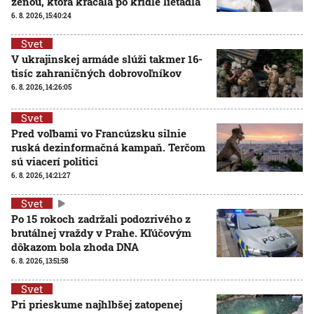
ženou, ktorá kráčala po krídle lietadla
6. 8. 2026, 15:40:24
Svet
V ukrajinskej armáde slúži takmer 16-
tisíc zahraničných dobrovoľníkov
6. 8. 2026, 14:26:05
Svet
Pred voľbami vo Francúzsku silnie
ruská dezinformačná kampaň. Terčom
sú viacerí politici
6. 8. 2026, 14:21:27
Svet
Po 15 rokoch zadržali podozrivého z
brutálnej vraždy v Prahe. Kľúčovým
dôkazom bola zhoda DNA
6. 8. 2026, 13:51:58
Svet
Pri prieskume najhlbšej zatopenej