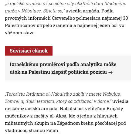
„Izraelská armáda a špeciálne sily obkľúčili dom hľadaného
muža v Nábuluse. Strieľa sa,“
uviedla armáda. Podľa
prvotných informácií Červeného polmesiaca najmenej 30
Palestínčanov utrpelo zranenia a najmenej jeden bol vo
vážnom stave.
Súvisiaci článok
Izraelskému premiérovi podľa analytika môže
útok na Palestínu zlepšiť politickú pozíciu
„Teroristu Ibráhima al-Nabulsího zabili v meste Nábulus.
Zomrel aj ďalší terorista, ktorý sa zdržiaval v dome,“
uviedla
neskôr izraelská armáda. Nabulsí bol veliteľom Brigády
mučeníkov z mešity al-Aksá. Ide o jednu z hlavných
militantných skupín na Západnom brehu pôsobiacej pod
vládnucou stranou Fatah.