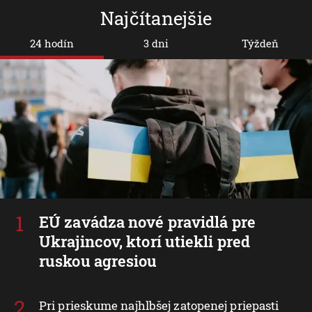
Najčítanejšie
24 hodín
3 dni
Týždeň
EÚ zavádza nové pravidlá pre
Ukrajincov, ktorí utiekli pred
ruskou agresiou
Pri prieskume najhlbšej zatopenej priepasti