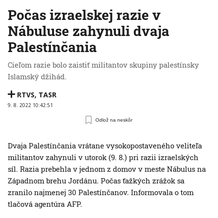
Počas izraelskej razie v
Nábuluse zahynuli dvaja
Palestínčania
Cieľom razie bolo zaistiť militantov skupiny palestínsky
Islamský džihád.
RTVS
,
TASR
9. 8. 2022 10:42:51
Odlož na neskôr
Dvaja Palestínčania vrátane vysokopostaveného veliteľa
militantov zahynuli v utorok (9. 8.) pri razii izraelských
síl. Razia prebehla v jednom z domov v meste Nábulus na
Západnom brehu Jordánu. Počas ťažkých zrážok sa
zranilo najmenej 30 Palestínčanov. Informovala o tom
tlačová agentúra AFP.