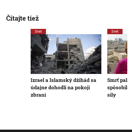
Čítajte tiež
Svet
Svet
Izrael a Islamský džihád sa
Smrť pale
údajne dohodli na pokoji
spôsobili 
zbraní
sily