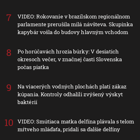
VIDEO: Rokovanie v brazílskom regionálnom
parlamente prerušila milá návšteva. Skupinka
kapybár vošla do budovy hlavným vchodom
Po horúčavách hrozia búrky: V desiatich
okresoch večer, v značnej časti Slovenska
počas piatka
Na viacerých vodných plochách platí zákaz
kúpania. Kontroly odhalili zvýšený výskyt
baktérií
VIDEO: Smútiaca matka delfína plávala s telom
mŕtveho mláďaťa, pridali sa ďalšie delfíny