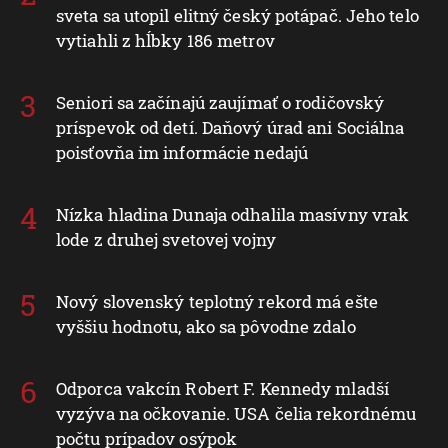
sveta sa utopil elitný český potápač. Jeho telo
vytiahli z hĺbky 186 metrov
Seniori sa začínajú zaujímať o rodičovský
príspevok od detí. Daňový úrad ani Sociálna
poisťovňa im informácie nedajú
Nízka hladina Dunaja odhalila masívny vrak
lode z druhej svetovej vojny
Nový slovenský teplotný rekord má ešte
vyššiu hodnotu, ako sa pôvodne zdalo
Odporca vakcín Robert F. Kennedy mladší
vyzýva na očkovanie. USA čelia rekordnému
počtu prípadov osýpok