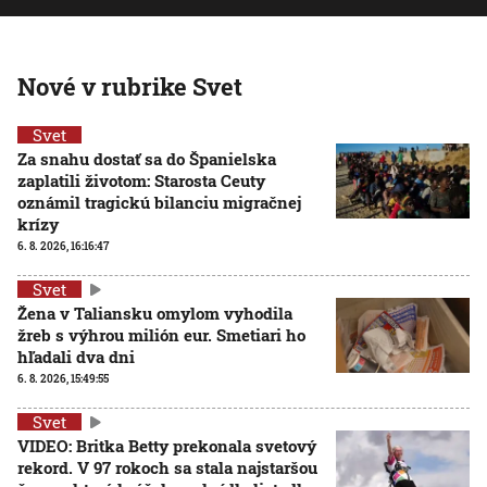
Nové v rubrike Svet
Svet
Za snahu dostať sa do Španielska
zaplatili životom: Starosta Ceuty
oznámil tragickú bilanciu migračnej
krízy
6. 8. 2026, 16:16:47
Svet
Žena v Taliansku omylom vyhodila
žreb s výhrou milión eur. Smetiari ho
hľadali dva dni
6. 8. 2026, 15:49:55
Svet
VIDEO: Britka Betty prekonala svetový
rekord. V 97 rokoch sa stala najstaršou