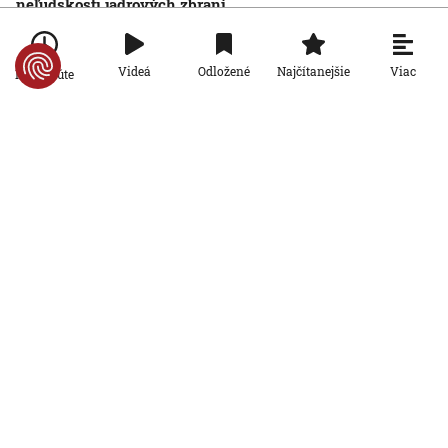
neľudskosti jadrových zbraní
6. 8. 2026, 10:39:25
Aktualizované:
6. 8. 2026, 13:10:00
Svet
Viac
Videá
Odložené
Najčítanejšie
Po minúte
Dron s výbušninami, ktorý našli na
letisku, predstavuje novú úroveň
nebezpečenstva, tvrdí nemecký
minister vnútra
6. 8. 2026, 10:17:42
Svet
Pri ruskom bombardovaní Charkovskej
oblasti zahynuli traja ľudia. Rusko hlási
obeť po ukrajinskom dronovom útoku
6. 8. 2026, 7:54:40
Svet
Ruský dron prenasledoval predajcu
zeleniny v Chersone. Svet to musí
vidieť, apeluje Zelenskyj
5. 8. 2026, 19:22:05