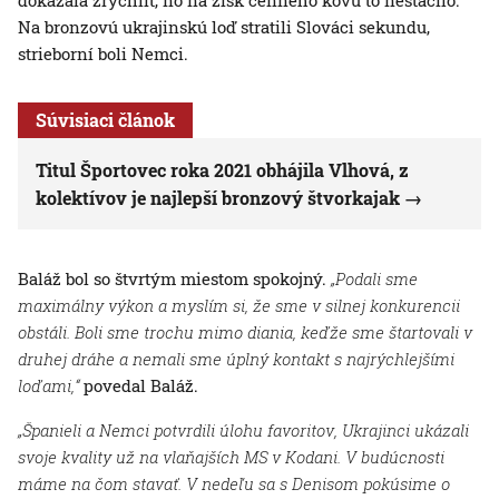
dokázala zrýchliť, no na zisk cenného kovu to nestačilo.
Na bronzovú ukrajinskú loď stratili Slováci sekundu,
strieborní boli Nemci.
Súvisiaci článok
Titul Športovec roka 2021 obhájila Vlhová, z
kolektívov je najlepší bronzový štvorkajak
Baláž bol so štvrtým miestom spokojný.
„Podali sme
maximálny výkon a myslím si, že sme v silnej konkurencii
obstáli. Boli sme trochu mimo diania, keďže sme štartovali v
druhej dráhe a nemali sme úplný kontakt s najrýchlejšími
loďami,“
povedal Baláž.
„Španieli a Nemci potvrdili úlohu favoritov, Ukrajinci ukázali
svoje kvality už na vlaňajších MS v Kodani. V budúcnosti
máme na čom stavať. V nedeľu sa s Denisom pokúsime o