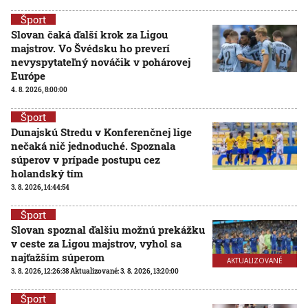
Šport
Slovan čaká ďalší krok za Ligou
majstrov. Vo Švédsku ho preverí
nevyspytateľný nováčik v pohárovej
Európe
4. 8. 2026, 8:00:00
Šport
Dunajskú Stredu v Konferenčnej lige
nečaká nič jednoduché. Spoznala
súperov v prípade postupu cez
holandský tím
3. 8. 2026, 14:44:54
Šport
Slovan spoznal ďalšiu možnú prekážku
v ceste za Ligou majstrov, vyhol sa
najťažším súperom
AKTUALIZOVANÉ
3. 8. 2026, 12:26:38
Aktualizované:
3. 8. 2026, 13:20:00
Šport