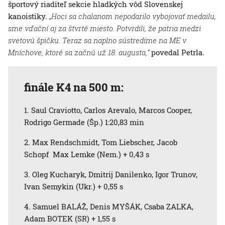
športový riaditeľ sekcie hladkých vôd Slovenskej
kanoistiky.
„Hoci sa chalanom nepodarilo vybojovať medailu,
sme vďační aj za štvrté miesto. Potvrdili, že patria medzi
svetovú špičku. Teraz sa naplno sústredíme na ME v
Mníchove, ktoré sa začnú už 18. augusta,“
povedal Petrla.
finále K4 na 500 m:
1. Saul Craviotto, Carlos Arevalo, Marcos Cooper,
Rodrigo Germade (Šp.) 1:20,83 min
2. Max Rendschmidt, Tom Liebscher, Jacob
Schopf Max Lemke (Nem.) + 0,43 s
3. Oleg Kucharyk, Dmitrij Danilenko, Igor Trunov,
Ivan Semykin (Ukr.) + 0,55 s
4. Samuel BALÁŽ, Denis MYŠÁK, Csaba ZALKA,
Adam BOTEK (SR) + 1,55 s