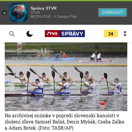
Správy STVR
ZOBRAZIŤ
STVR
BEZPLATNÉ - V Google Play
24
Na archívnej snímke v popredí slovenskí kanoisti v
zložení zľava Samuel Baláž, Denis Myšák, Csaba Zalka
a Adam Botek.
(Foto: TASR/AP)