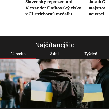
Slovenský reprezentant
Jakub Grig
Alexander Slafkovský získal
majstrovs
v C1 striebornú medailu
neuspel
Najčítanejšie
24 hodín
3 dni
Týždeň