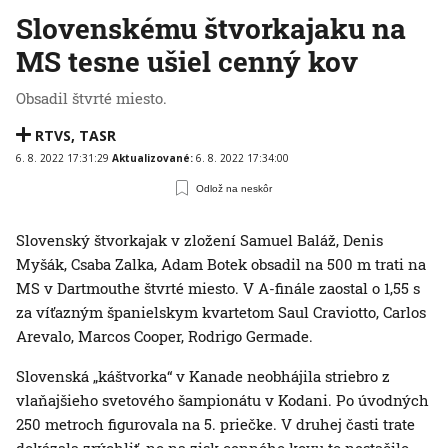
Slovenskému štvorkajaku na
MS tesne ušiel cenný kov
Obsadil štvrté miesto.
RTVS
,
TASR
6. 8. 2022 17:31:29
Aktualizované:
6. 8. 2022 17:34:00
Odlož na neskôr
Slovenský štvorkajak v zložení Samuel Baláž, Denis
Myšák, Csaba Zalka, Adam Botek obsadil na 500 m trati na
MS v Dartmouthe štvrté miesto. V A-finále zaostal o 1,55 s
za víťazným španielskym kvartetom Saul Craviotto, Carlos
Arevalo, Marcos Cooper, Rodrigo Germade.
Slovenská „káštvorka“ v Kanade neobhájila striebro z
vlaňajšieho svetového šampionátu v Kodani. Po úvodných
250 metroch figurovala na 5. priečke. V druhej časti trate