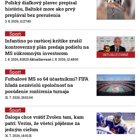
Poľský diaľkový plavec prepísal
históriu, Baltské more ako prvý
preplával bez prerušenia
3. 8. 2026, 11:27:40
Šport
Infantino po rastúcej kritike zrušil
kontroverzný plán predaja podielu na
MS súkromným investorom
AKTUALIZOVANÉ
1. 8. 2026, 8:18:25
Aktualizované:
1. 8. 2026, 12:48:00
Šport
Futbalové MS so 64 účastníkmi? FIFA
hľadá nezávislú spoločnosť na
posúdenie rozšírenia turnaja
31. 7. 2026, 15:02:04
Šport
Ďaloga chce vrátiť Zvolen tam, kam
patrí: Verím, že všetci pôjdeme za
jedným cieľom
31. 7. 2026, 14:01:31