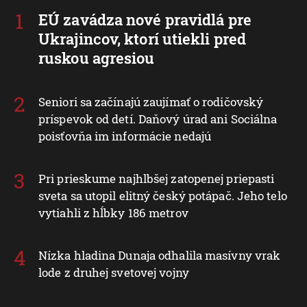
EÚ zavádza nové pravidlá pre
Ukrajincov, ktorí utiekli pred
ruskou agresiou
Seniori sa začínajú zaujímať o rodičovský
príspevok od detí. Daňový úrad ani Sociálna
poisťovňa im informácie nedajú
Pri prieskume najhlbšej zatopenej priepasti
sveta sa utopil elitný český potápač. Jeho telo
vytiahli z hĺbky 186 metrov
Nízka hladina Dunaja odhalila masívny vrak
lode z druhej svetovej vojny