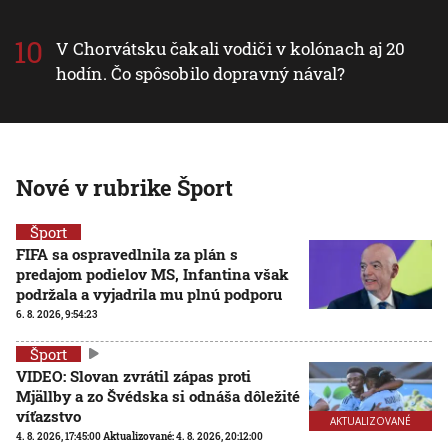
V Chorvátsku čakali vodiči v kolónach aj 20
hodín. Čo spôsobilo dopravný nával?
Nové v rubrike Šport
Šport
FIFA sa ospravedlnila za plán s
predajom podielov MS, Infantina však
podržala a vyjadrila mu plnú podporu
6. 8. 2026, 9:54:23
Šport
VIDEO: Slovan zvrátil zápas proti
Mjällby a zo Švédska si odnáša dôležité
víťazstvo
AKTUALIZOVANÉ
4. 8. 2026, 17:45:00
Aktualizované:
4. 8. 2026, 20:12:00