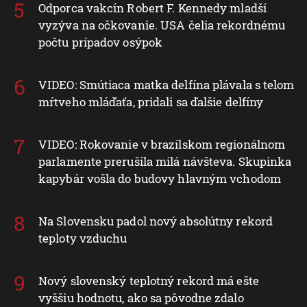
Odporca vakcín Robert F. Kennedy mladší
vyzýva na očkovanie. USA čelia rekordnému
počtu prípadov osýpok
VIDEO: Smútiaca matka delfína plávala s telom
mŕtveho mláďaťa, pridali sa ďalšie delfíny
VIDEO: Rokovanie v brazílskom regionálnom
parlamente prerušila milá návšteva. Skupinka
kapybár vošla do budovy hlavným vchodom
Na Slovensku padol nový absolútny rekord
teploty vzduchu
Nový slovenský teplotný rekord má ešte
vyššiu hodnotu, ako sa pôvodne zdalo