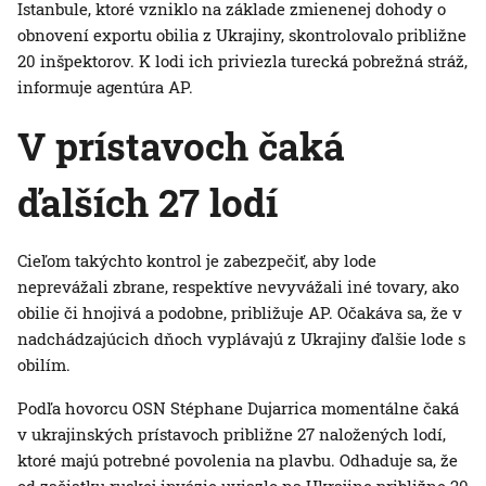
Istanbule, ktoré vzniklo na základe zmienenej dohody o
obnovení exportu obilia z Ukrajiny, skontrolovalo približne
20 inšpektorov. K lodi ich priviezla turecká pobrežná stráž,
informuje agentúra AP.
V prístavoch čaká
ďalších 27 lodí
Cieľom takýchto kontrol je zabezpečiť, aby lode
neprevážali zbrane, respektíve nevyvážali iné tovary, ako
obilie či hnojivá a podobne, približuje AP. Očakáva sa, že v
nadchádzajúcich dňoch vyplávajú z Ukrajiny ďalšie lode s
obilím.
Podľa hovorcu OSN Stéphane Dujarrica momentálne čaká
v ukrajinských prístavoch približne 27 naložených lodí,
ktoré majú potrebné povolenia na plavbu. Odhaduje sa, že