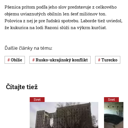
Pšenica pritom podľa jeho slov predstavuje z celkového
objemu uviaznutých obilnín len šesť miliónov ton.
Polovica z nej je pre ľudskú spotrebu. Laborde tiež uviedol,
že kukurica na lodi Razoni slúži na výkrm kurčiat.
Ďalšie články na tému:
obilie
rusko-ukrajinský konflikt
Turecko
Čítajte tiež
Svet
Svet