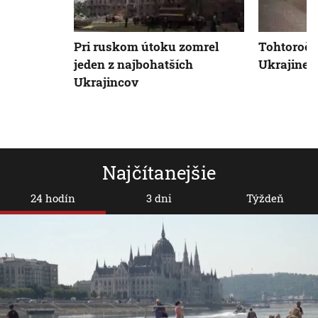
Pri ruskom útoku zomrel
Tohtoročn
jeden z najbohatších
Ukrajine 
Ukrajincov
Najčítanejšie
24 hodín
3 dni
Týždeň