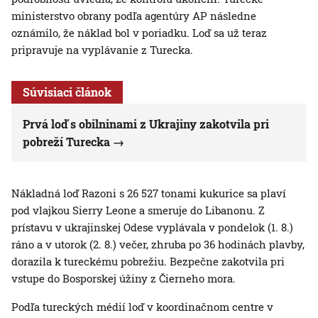
ministerstvo obrany podľa agentúry AP následne
oznámilo, že náklad bol v poriadku. Loď sa už teraz
pripravuje na vyplávanie z Turecka.
Súvisiaci článok
Prvá loď s obilninami z Ukrajiny zakotvila pri
pobreží Turecka
Nákladná loď Razoni s 26 527 tonami kukurice sa plaví
pod vlajkou Sierry Leone a smeruje do Libanonu. Z
prístavu v ukrajinskej Odese vyplávala v pondelok (1. 8.)
ráno a v utorok (2. 8.) večer, zhruba po 36 hodinách plavby,
dorazila k tureckému pobrežiu. Bezpečne zakotvila pri
vstupe do Bosporskej úžiny z Čierneho mora.
Podľa tureckých médií loď v koordinačnom centre v