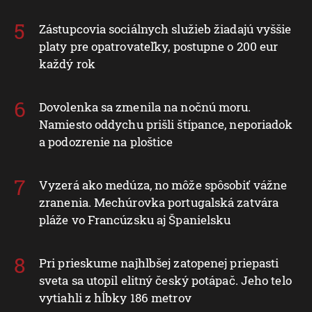
Zástupcovia sociálnych služieb žiadajú vyššie
platy pre opatrovateľky, postupne o 200 eur
každý rok
Dovolenka sa zmenila na nočnú moru.
Namiesto oddychu prišli štípance, neporiadok
a podozrenie na ploštice
Vyzerá ako medúza, no môže spôsobiť vážne
zranenia. Mechúrovka portugalská zatvára
pláže vo Francúzsku aj Španielsku
Pri prieskume najhlbšej zatopenej priepasti
sveta sa utopil elitný český potápač. Jeho telo
vytiahli z hĺbky 186 metrov