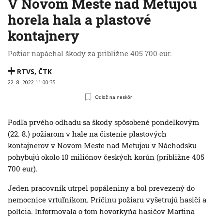
V Novom Meste nad Metujou
horela hala a plastové
kontajnery
Požiar napáchal škody za približne 405 700 eur.
RTVS
,
ČTK
22. 8. 2022 11:00:35
Odlož na neskôr
Podľa prvého odhadu sa škody spôsobené pondelkovým
(22. 8.) požiarom v hale na čistenie plastových
kontajnerov v Novom Meste nad Metujou v Náchodsku
pohybujú okolo 10 miliónov českých korún (približne 405
700 eur).
Jeden pracovník utrpel popáleniny a bol prevezený do
nemocnice vrtuľníkom. Príčinu požiaru vyšetrujú hasiči a
polícia. Informovala o tom hovorkyňa hasičov Martina