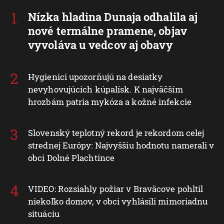
Nízka hladina Dunaja odhalila aj
nové termálne pramene, objav
vyvoláva u vedcov aj obavy
Hygienici upozorňujú na desiatky
nevyhovujúcich kúpalísk. K najväčším
hrozbám patria mykóza a kožné infekcie
Slovenský teplotný rekord je rekordom celej
strednej Európy: Najvyššiu hodnotu namerali v
obci Dolné Plachtince
VIDEO: Rozsiahly požiar v Braväcove pohltil
niekoľko domov, v obci vyhlásili mimoriadnu
situáciu