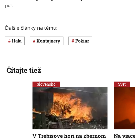
pol.
Ďalšie články na tému:
hala
kontajnery
požiar
Čítajte tiež
Slovensko
Svet
V Trebišove horí na zbernom
Na viacer