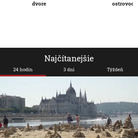
dvore
ostrovoch
Najčítanejšie
24 hodín
3 dni
Týždeň