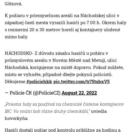
Götzová.
K požiaru v priemyselnom areáli na Náchodskej ulici v
západnej časti mesta vyrazili hasiči po 7.00 h. Okrem haly
s rozmermi 20 x 30 metrov horeli aj kontajnery uložené
mimo haly.
NÁCHODSKO- Z důvodu zásahu hasičů u požáru v
průmyslovém areálu v Novém Městě nad Metují, ulici
Náchodská, korigujeme na místě dopravu. Pokud můžete,
místu se vyhněte, případně dbejte pokynů policistů.
Děkujeme.
#policiehkk
pic.twitter.com/tr75tubxV5
— Policie ČR (@PolicieCZ)
August 22, 2022
„Priestor haly sa používal na chemické čistenie kontajnerov
IBC. Vo vnútri boli rôzne druhy chemikálií,“
uviedla
hovorkyňa.
Hasiči dostali požiar pod kontrolu približne za hodinu a