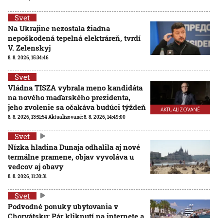
Svet
Na Ukrajine nezostala žiadna
nepoškodená tepelná elektráreň, tvrdí
V. Zelenskyj
8. 8. 2026, 15:34:46
Svet
Vládna TISZA vybrala meno kandidáta
na nového maďarského prezidenta,
jeho zvolenie sa očakáva budúci týždeň
AKTUALIZOVANÉ
8. 8. 2026, 13:51:54
Aktualizované:
8. 8. 2026, 14:49:00
Svet
Nízka hladina Dunaja odhalila aj nové
termálne pramene, objav vyvoláva u
vedcov aj obavy
8. 8. 2026, 11:30:31
Svet
Podvodné ponuky ubytovania v
Chorvátsku: Pár kliknutí na internete a