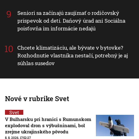
Seniori sa začínajú zaujímať o rodičovský
príspevok od detí. Daňový úrad ani Sociálna
poisťovňa im informácie nedajú
Chcete klimatizáciu, ale bývate v bytovke?
Rozhodnutie vlastníka nestačí, potrebný je aj
súhlas susedov
Nové v rubrike Svet
Svet
V Bulharsku pri hranici s Rumunskom
explodoval dron s výbušninami, bol
zrejme ukrajinského pôvodu
8. 8. 2026, 17:52:27