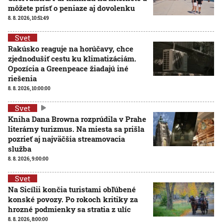
môžete prísť o peniaze aj dovolenku
8. 8. 2026, 10:51:49
Svet
Rakúsko reaguje na horúčavy, chce
zjednodušiť cestu ku klimatizáciám.
Opozícia a Greenpeace žiadajú iné
riešenia
8. 8. 2026, 10:00:00
Svet
Kniha Dana Browna rozprúdila v Prahe
literárny turizmus. Na miesta sa prišla
pozrieť aj najväčšia streamovacia
služba
8. 8. 2026, 9:00:00
Svet
Na Sicílii končia turistami obľúbené
konské povozy. Po rokoch kritiky za
hrozné podmienky sa stratia z ulíc
8. 8. 2026, 8:00:00