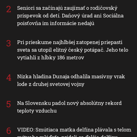
Seniori sa začínajú zaujímať o rodičovský
príspevok od detí. Daňový úrad ani Sociálna
poisťovňa im informácie nedajú
Pri prieskume najhlbšej zatopenej priepasti
sveta sa utopil elitný český potápač. Jeho telo
vytiahli z hĺbky 186 metrov
Nízka hladina Dunaja odhalila masívny vrak
lode z druhej svetovej vojny
Na Slovensku padol nový absolútny rekord
teploty vzduchu
VIDEO: Smútiaca matka delfína plávala s telom