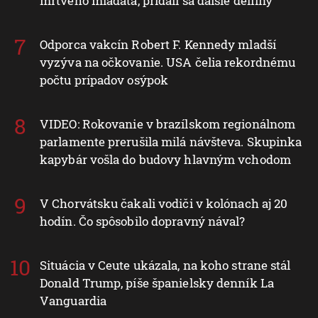
mŕtveho mláďaťa, pridali sa ďalšie delfíny
Odporca vakcín Robert F. Kennedy mladší
vyzýva na očkovanie. USA čelia rekordnému
počtu prípadov osýpok
VIDEO: Rokovanie v brazílskom regionálnom
parlamente prerušila milá návšteva. Skupinka
kapybár vošla do budovy hlavným vchodom
V Chorvátsku čakali vodiči v kolónach aj 20
hodín. Čo spôsobilo dopravný nával?
Situácia v Ceute ukázala, na koho strane stál
Donald Trump, píše španielsky denník La
Vanguardia