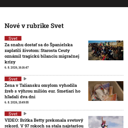
Nové v rubrike Svet
Svet
Za snahu dostať sa do Španielska
zaplatili životom: Starosta Ceuty
oznámil tragickú bilanciu migračnej
krízy
6. 8. 2026, 16:16:47
Svet
Žena v Taliansku omylom vyhodila
žreb s výhrou milión eur. Smetiari ho
hľadali dva dni
6. 8. 2026, 15:49:55
Svet
VIDEO: Britka Betty prekonala svetový
rekord. V 97 rokoch sa stala najstaršou