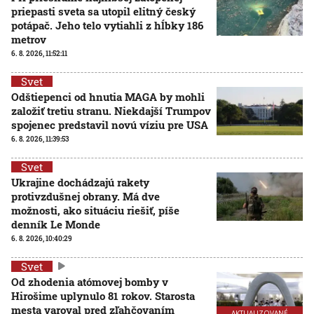
priepasti sveta sa utopil elitný český
potápač. Jeho telo vytiahli z hĺbky 186
metrov
6. 8. 2026, 11:52:11
Svet
Odštiepenci od hnutia MAGA by mohli
založiť tretiu stranu. Niekdajší Trumpov
spojenec predstavil novú víziu pre USA
6. 8. 2026, 11:39:53
Svet
Ukrajine dochádzajú rakety
protivzdušnej obrany. Má dve
možnosti, ako situáciu riešiť, píše
denník Le Monde
6. 8. 2026, 10:40:29
Svet
Od zhodenia atómovej bomby v
Hirošime uplynulo 81 rokov. Starosta
mesta varoval pred zľahčovaním
AKTUALIZOVANÉ