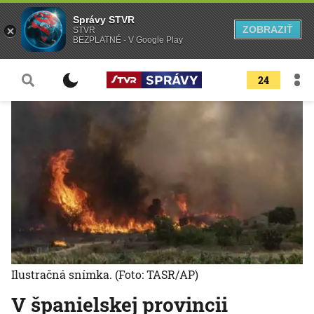
Správy STVR
ZOBRAZIŤ
STVR
BEZPLATNÉ - V Google Play
24
Ilustračná snímka.
(Foto: TASR/AP)
V španielskej provincii