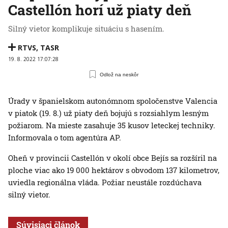
Castellón horí už piaty deň
Silný vietor komplikuje situáciu s hasením.
RTVS
,
TASR
19. 8. 2022 17:07:28
Odlož na neskôr
Úrady v španielskom autonómnom spoločenstve Valencia
v piatok (19. 8.) už piaty deň bojujú s rozsiahlym lesným
požiarom. Na mieste zasahuje 35 kusov leteckej techniky.
Informovala o tom agentúra AP.
Oheň v provincii Castellón v okolí obce Bejís sa rozšíril na
ploche viac ako 19 000 hektárov s obvodom 137 kilometrov,
uviedla regionálna vláda. Požiar neustále rozdúchava
silný vietor.
Súvisiaci článok