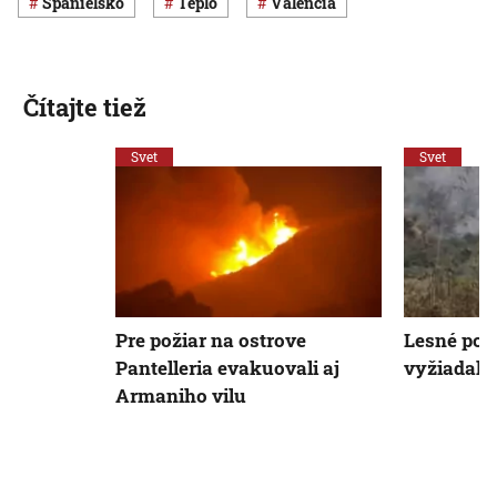
Španielsko
teplo
Valencia
Čítajte tiež
Svet
Svet
Pre požiar na ostrove
Lesné poži
Pantelleria evakuovali aj
vyžiadali 
Armaniho vilu