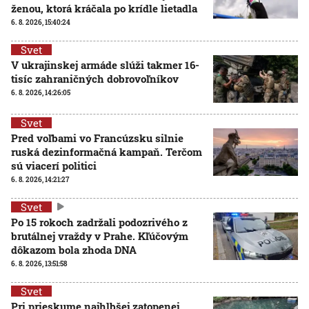
ženou, ktorá kráčala po krídle lietadla
6. 8. 2026, 15:40:24
Svet
V ukrajinskej armáde slúži takmer 16-
tisíc zahraničných dobrovoľníkov
6. 8. 2026, 14:26:05
Svet
Pred voľbami vo Francúzsku silnie
ruská dezinformačná kampaň. Terčom
sú viacerí politici
6. 8. 2026, 14:21:27
Svet
Po 15 rokoch zadržali podozrivého z
brutálnej vraždy v Prahe. Kľúčovým
dôkazom bola zhoda DNA
6. 8. 2026, 13:51:58
Svet
Pri prieskume najhlbšej zatopenej