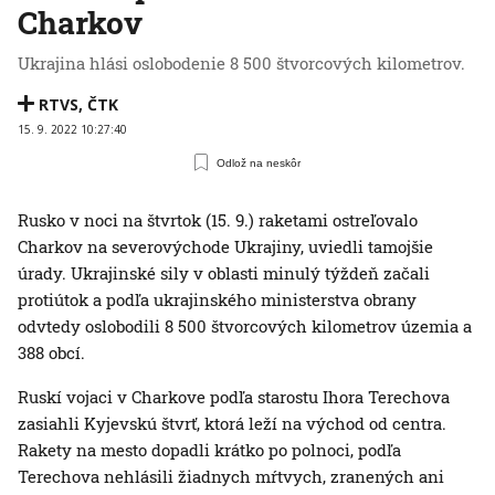
Charkov
Ukrajina hlási oslobodenie 8 500 štvorcových kilometrov.
RTVS
,
ČTK
15. 9. 2022 10:27:40
Odlož na neskôr
Rusko v noci na štvrtok (15. 9.) raketami ostreľovalo
Charkov na severovýchode Ukrajiny, uviedli tamojšie
úrady. Ukrajinské sily v oblasti minulý týždeň začali
protiútok a podľa ukrajinského ministerstva obrany
odvtedy oslobodili 8 500 štvorcových kilometrov územia a
388 obcí.
Ruskí vojaci v Charkove podľa starostu Ihora Terechova
zasiahli Kyjevskú štvrť, ktorá leží na východ od centra.
Rakety na mesto dopadli krátko po polnoci, podľa
Terechova nehlásili žiadnych mŕtvych, zranených ani