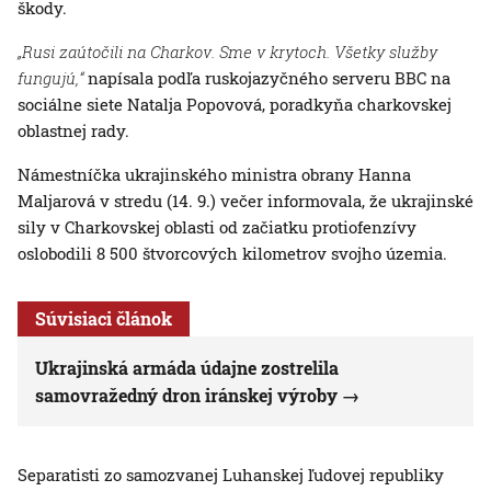
škody.
„Rusi zaútočili na Charkov. Sme v krytoch. Všetky služby
fungujú,“
napísala podľa ruskojazyčného serveru BBC na
sociálne siete Natalja Popovová, poradkyňa charkovskej
oblastnej rady.
Námestníčka ukrajinského ministra obrany Hanna
Maljarová v stredu (14. 9.) večer informovala, že ukrajinské
sily v Charkovskej oblasti od začiatku protiofenzívy
oslobodili 8 500 štvorcových kilometrov svojho územia.
Súvisiaci článok
Ukrajinská armáda údajne zostrelila
samovražedný dron iránskej výroby
Separatisti zo samozvanej Luhanskej ľudovej republiky