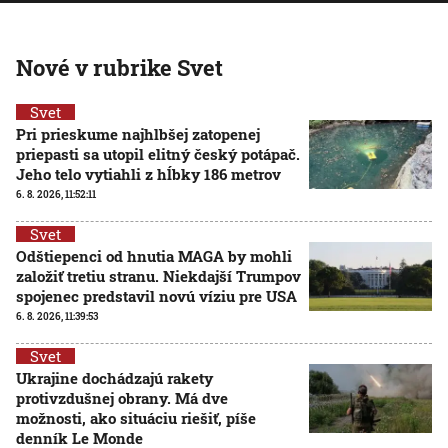
Nové v rubrike Svet
Svet
Pri prieskume najhlbšej zatopenej
priepasti sa utopil elitný český potápač.
Jeho telo vytiahli z hĺbky 186 metrov
6. 8. 2026, 11:52:11
Svet
Odštiepenci od hnutia MAGA by mohli
založiť tretiu stranu. Niekdajší Trumpov
spojenec predstavil novú víziu pre USA
6. 8. 2026, 11:39:53
Svet
Ukrajine dochádzajú rakety
protivzdušnej obrany. Má dve
možnosti, ako situáciu riešiť, píše
denník Le Monde