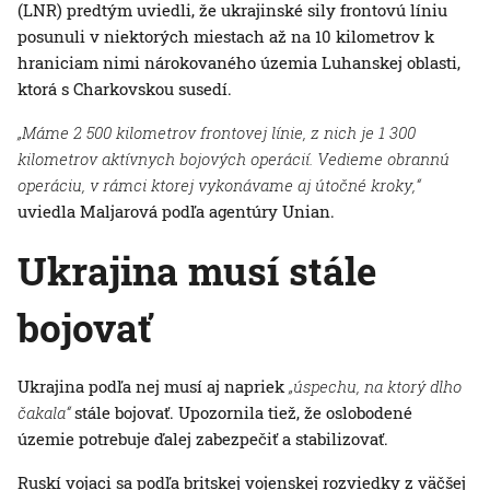
(LNR) predtým uviedli, že ukrajinské sily frontovú líniu
posunuli v niektorých miestach až na 10 kilometrov k
hraniciam nimi nárokovaného územia Luhanskej oblasti,
ktorá s Charkovskou susedí.
„Máme 2 500 kilometrov frontovej línie, z nich je 1 300
kilometrov aktívnych bojových operácií. Vedieme obrannú
operáciu, v rámci ktorej vykonávame aj útočné kroky,“
uviedla Maljarová podľa agentúry Unian.
Ukrajina musí stále
bojovať
Ukrajina podľa nej musí aj napriek
„úspechu, na ktorý dlho
čakala“
stále bojovať. Upozornila tiež, že oslobodené
územie potrebuje ďalej zabezpečiť a stabilizovať.
Ruskí vojaci sa podľa britskej vojenskej rozviedky z väčšej