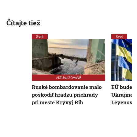
Čítajte tiež
Svet
Svet
AKTUALIZOVANÉ
Ruské bombardovanie malo
EÚ bude a
poškodiť hrádzu priehrady
Ukrajine, 
pri meste Kryvyj Rih
Leyenová