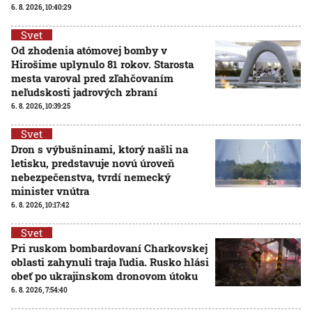
6. 8. 2026, 10:40:29
Svet
Od zhodenia atómovej bomby v
Hirošime uplynulo 81 rokov. Starosta
mesta varoval pred zľahčovaním
neľudskosti jadrových zbraní
6. 8. 2026, 10:39:25
Svet
Dron s výbušninami, ktorý našli na
letisku, predstavuje novú úroveň
nebezpečenstva, tvrdí nemecký
minister vnútra
6. 8. 2026, 10:17:42
Svet
Pri ruskom bombardovaní Charkovskej
oblasti zahynuli traja ľudia. Rusko hlási
obeť po ukrajinskom dronovom útoku
6. 8. 2026, 7:54:40