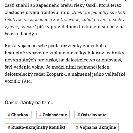
časti stiahli zo západného brehu rieky Oskil, ktorá teraz
čiastočne utvára frontovú líniu.
„Niektoré jednotky sa stiahli
relatívne usporiadane a kontrolovane, zatiaľ čo iné utekali v
zjavnej panike,“
píše v pravidelnom hodnotení situácie na
bojisku Londýn.
Ruskí vojaci po sebe podľa rozviedky zanechali aj
hodnotné vybavenie vrátane niekoľkých kusov techniky
nevyhnutných pre ruský, na delostrelectvo orientovaný,
štýl vedenia vojny. Je medzi nimi najmenej jeden
delostrelecký radar Zoopark-1 a najmenej jedno veliteľské
vozidlo 1V14.
Ďalšie články na tému:
Charkov
oslobodenie
ostreľovanie
rusko-ukrajinský konflikt
vojna na Ukrajine