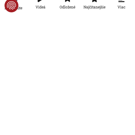
5. 8. 2026, 14:47:04
Viac
Videá
Odložené
Najčítanejšie
Po minúte
Svet
VIDEO: Rokovanie v brazílskom
regionálnom parlamente prerušila milá
návšteva. Skupinka kapybár vošla do
budovy hlavným vchodom
5. 8. 2026, 13:53:13
Svet
Washington Post: Trumpova rétorika už
svetových lídrov nevzrušuje. Jeho
vyhrážky a ultimáta zostávajú
nenaplnené
5. 8. 2026, 12:48:50
Svet
Maďari bojujú s extrémnym suchom.
Firmy i domácnosti pre nízku hladinu
Dunaja obmedzujú spotrebu elektriny
5. 8. 2026, 12:48:12