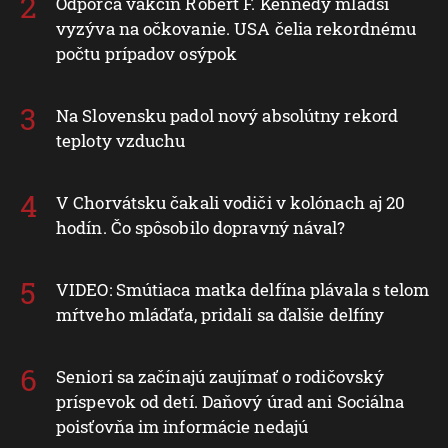
Odporca vakcín Robert F. Kennedy mladší
vyzýva na očkovanie. USA čelia rekordnému
počtu prípadov osýpok
Na Slovensku padol nový absolútny rekord
teploty vzduchu
V Chorvátsku čakali vodiči v kolónach aj 20
hodín. Čo spôsobilo dopravný nával?
VIDEO: Smútiaca matka delfína plávala s telom
mŕtveho mláďaťa, pridali sa ďalšie delfíny
Seniori sa začínajú zaujímať o rodičovský
príspevok od detí. Daňový úrad ani Sociálna
poisťovňa im informácie nedajú