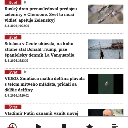
Svet
Ruský dron prenasledoval predajcu
zeleniny v Chersone. Svet to musí
vidieť, apeluje Zelenskyj
5. 8. 2026, 19:22:05
Svet
Situácia v Ceute ukázala, na koho
strane stál Donald Trump, píše
španielsky denník La Vanguardia
5. 8. 2026, 15:23:39
Svet
VIDEO: Smútiaca matka delfína plávala
s telom mŕtveho mláďaťa, pridali sa
ďalšie delfíny
5. 8. 2026, 15:20:02
Svet
Vladimir Putin oznámil vznik novej
armádnej zložky. Tvoria ju bezpilotné
systémy