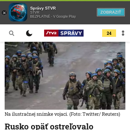
Správy STVR
ZOBRAZIŤ
STVR
BEZPLATNÉ - V Google Play
24
Na ilustračnej snímke vojaci.
(Foto: Twitter/ Reuters)
Rusko opäť ostreľovalo