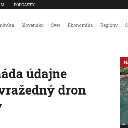
AM
PODCASTY
minúte
Slovensko
Svet
Ekonomika
Regióny
Š
N
máda údajne
ovražedný dron
y