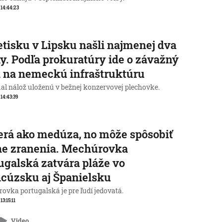
, 14:44:23
etisku v Lipsku našli najmenej dva
y. Podľa prokuratúry ide o závažný
 na nemeckú infraštruktúru
al nálož uloženú v bežnej konzervovej plechovke.
 14:43:39
rá ako medúza, no môže spôsobiť
ne zranenia. Mechúrovka
ugalská zatvára pláže vo
cúzsku aj Španielsku
ovka portugalská je pre ľudí jedovatá.
 13:15:11
Video