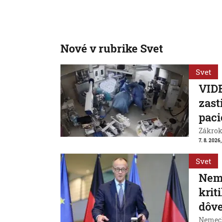
Nové v rubrike Svet
Svet
VIDE
zast
paci
Zákrok 
7. 8. 2026,
Svet
Neme
krit
dôve
Nemeck