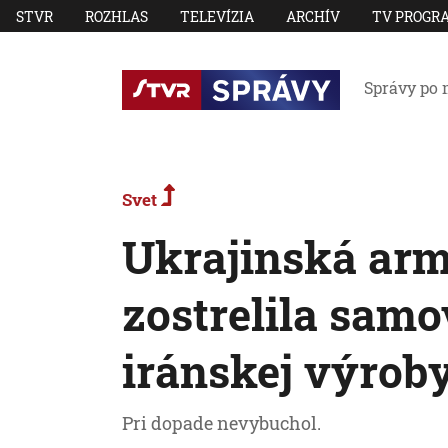
STVR
ROZHLAS
TELEVÍZIA
ARCHÍV
TV PROGR
Správy po 
Svet
Ukrajinská ar
zostrelila sam
iránskej výrob
Pri dopade nevybuchol.