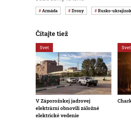
armáda
drony
rusko-ukrajins
Čítajte tiež
Svet
Svet
V Záporožskej jadrovej
Chark
elektrárni obnovili záložné
elektrické vedenie