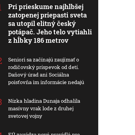
Pri prieskume najhlbšej
zatopenej priepasti sveta
sa utopil elitný český
potápač. Jeho telo vytiahli
z hĺbky 186 metrov
Seniori sa začínajú zaujímať o
rodičovský príspevok od detí.
Daňový úrad ani Sociálna
poisťovňa im informácie nedajú
Nízka hladina Dunaja odhalila
masívny vrak lode z druhej
svetovej vojny
EÚ zavádza nové pravidlá pre