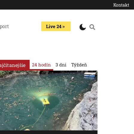
Kontakt
port
Live 24
24 hodín
3 dni
Týždeň
ajčítanejšie