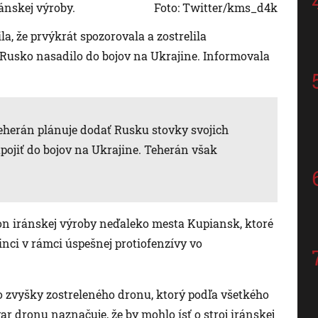
ánskej výroby.
Foto: Twitter/kms_d4k
a, že prvýkrát spozorovala a zostrelila
Rusko nasadilo do bojov na Ukrajine. Informovala
Teherán plánuje dodať Rusku stovky svojich
pojiť do bojov na Ukrajine. Teherán však
n iránskej výroby neďaleko mesta Kupiansk, ktoré
nci v rámci úspešnej protiofenzívy vo
dno zvyšky zostreleného dronu, ktorý podľa všetkého
ar dronu naznačuje, že by mohlo ísť o stroj iránskej