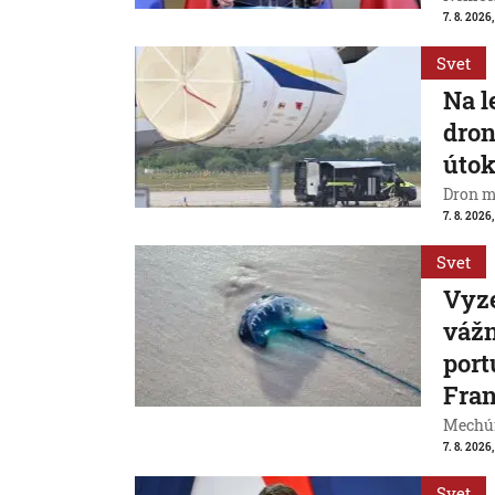
7. 8. 2026
Svet
Na l
dron
útok
Dron m
7. 8. 2026,
Svet
Vyze
váž
port
Fran
Mechúr
7. 8. 2026,
Svet