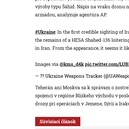
výroby typu Šáhid. Nápis na vraku dronu
armádou, analyzuje agentúra AP.
#Ukraine
: In the first credible sighting of
the remains of a HESA Shahed-136 loitering
in Iran. From the appearance, it seems it li
Images via
@kms_d4k
pic.twitter.com/L
— ?? Ukraine Weapons Tracker (@UAWeap
Teherán ani Moskva sa k správam o zostrele
spojenci v regióne Blízkeho východu v posl
drony pri operáciách v Jemene, Sýrii a Irak
Súvisiaci článok