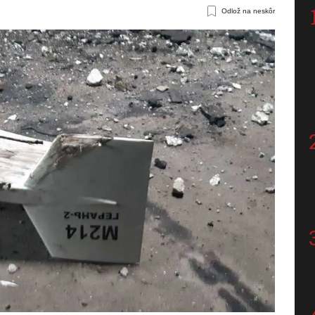
Odlož na neskôr