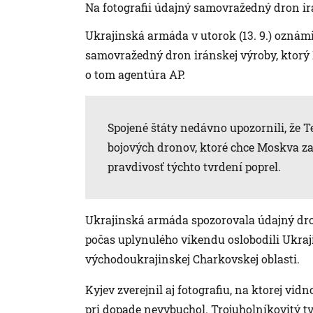
Na fotografii údajný samovražedný dron ir
Ukrajinská armáda v utorok (13. 9.) oznámil
samovražedný dron iránskej výroby, ktorý 
o tom agentúra AP.
Spojené štáty nedávno upozornili, že 
bojových dronov, ktoré chce Moskva za
pravdivosť týchto tvrdení poprel.
Ukrajinská armáda spozorovala údajný dro
počas uplynulého víkendu oslobodili Ukraji
východoukrajinskej Charkovskej oblasti.
Kyjev zverejnil aj fotografiu, na ktorej vi
pri dopade nevybuchol. Trojuholníkovitý tv