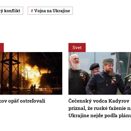
ký konflikt
vojna na Ukrajine
Svet
ov opäť ostreľovali
Čečenský vodca Kadyrov
priznal, že ruské ťaženie 
Ukrajine nejde podľa plán