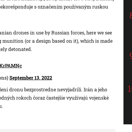
 nekorešponduje s označením používaným ruskou
 Iranian drones in use by Russian forces, here we see
 munition (or a design based on it), which is made
kely detonated.
UBKrPAMNc
ons)
September 13, 2022
ní dronu bezprostredne nevyjadrili. Irán a jeho
edných rokoch čoraz častejšie využívajú vojenské
u.