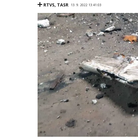
RTVS
,
TASR
13. 9. 2022 13:41:03