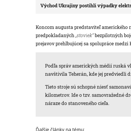
Východ Ukrajiny postihli výpadky elekt
Koncom augusta predstaviteľ amerického mi
predpokladaných
„stoviek“
bezpilotných boj
prejavov prehlbujúcej sa spolupráce medz
Podľa správ amerických médií ruská vlá
navštívila Teherán, kde jej predviedli d
Tieto stroje sú schopné niesť samonavá
kilometrov. Ide o tzv. samovražedné dr
náraze do stanoveného cieľa.
Ďalšie články na tému: