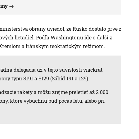
riny
nisterstva obrany uviedol, že Rusko dostalo prvé z
ových lietadiel. Podľa Washingtonu ide o ďalší z
i Kremľom a iránskym teokratickým režimom.
dna delegácia už v tejto súvislosti viackrát
rony typu S191 a S129 (Šáhid 191 a 129).
dzacie rakety a môžu zrejme preletieť až 2 000
ony, ktoré vybuchnú buď počas letu, alebo pri