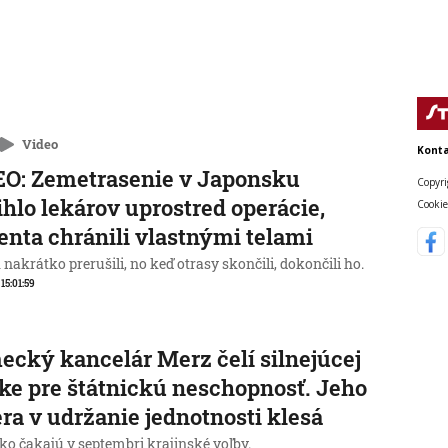
Video
Konta
O: Zemetrasenie v Japonsku
Copyri
ihlo lekárov uprostred operácie,
Cookie
enta chránili vlastnými telami
nakrátko prerušili, no keď otrasy skončili, dokončili ho.
 15:01:59
cký kancelár Merz čelí silnejúcej
ike pre štátnickú neschopnosť. Jeho
ra v udržanie jednotnosti klesá
o čakajú v septembri krajinské voľby.