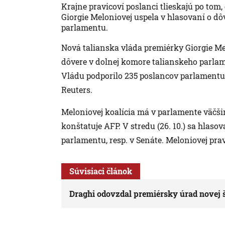
Krajne pravicoví poslanci tlieskajú po tom
Giorgie Meloniovej uspela v hlasovaní o dô
parlamentu.
Nová talianska vláda premiérky Giorgie Melo
dôvere v dolnej komore talianskeho parla
Vládu podporilo 235 poslancov parlamentu, 1
Reuters.
Meloniovej koalícia má v parlamente väčši
konštatuje AFP. V stredu (26. 10.) sa hlaso
parlamentu, resp. v Senáte. Meloniovej pra
Súvisiaci článok
Draghi odovzdal premiérsky úrad novej 