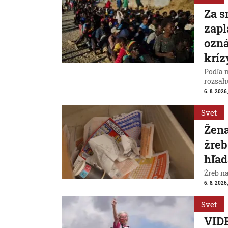
Za s
zapl
ozná
kríz
Podľa 
rozsah
6. 8. 2026,
Svet
Žena
žreb
hľad
Žreb n
6. 8. 2026,
Svet
VIDE