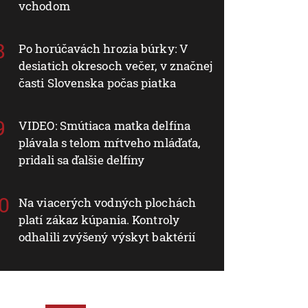
vchodom
Po horúčavách hrozia búrky: V
desiatich okresoch večer, v značnej
časti Slovenska počas piatka
VIDEO: Smútiaca matka delfína
plávala s telom mŕtveho mláďaťa,
pridali sa ďalšie delfíny
Na viacerých vodných plochách
platí zákaz kúpania. Kontroly
odhalili zvýšený výskyt baktérií