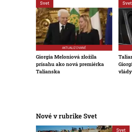
Svet
Svet
AKTUALIZOVANÉ
Giorgia Meloniová zložila
Talia
prísahu ako nová premiérka
Giorg
Talianska
vlády
Nové v rubrike Svet
Svet