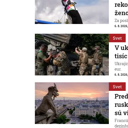
reko
ženo
Za posl
6. 8. 2026
Svet
V uk
tisí
Ukraji
eur.
6. 8. 2026
Svet
Pred
rus
sú v
Francú
dezinfo