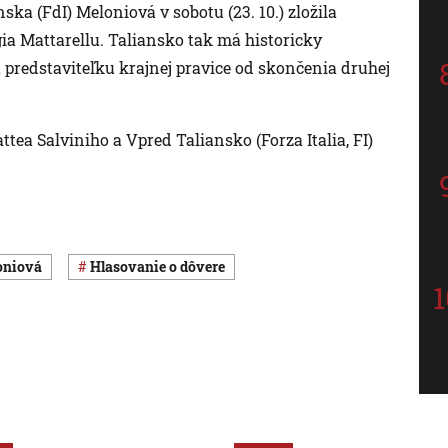
ska (FdI) Meloniová v sobotu (23. 10.) zložila
ia Mattarellu. Taliansko tak má historicky
 predstaviteľku krajnej pravice od skončenia druhej
tea Salviniho a Vpred Taliansko (Forza Italia, FI)
loniová
hlasovanie o dôvere