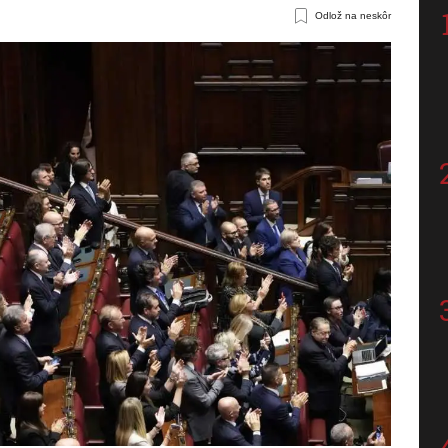
Odlož na neskôr