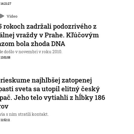
 14:21:27
Video
5 rokoch zadržali podozrivého z
álnej vraždy v Prahe. Kľúčovým
azom bola zhoda DNA
de došlo v novembri v roku 2010.
 13:51:58
prieskume najhlbšej zatopenej
pasti sveta sa utopil elitný český
pač. Jeho telo vytiahli z hĺbky 186
rov
ia s ním stratili kontakt.
 11:52:11