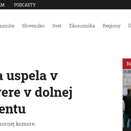
AM
PODCASTY
minúte
Slovensko
Svet
Ekonomika
Regióny
Š
N
a uspela v
ere v dolnej
entu
 hornej komore.