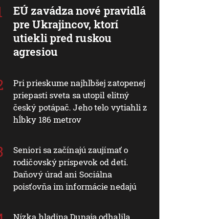
EÚ zavádza nové pravidlá
pre Ukrajincov, ktorí
utiekli pred ruskou
agresiou
Pri prieskume najhlbšej zatopenej
priepasti sveta sa utopil elitný
český potápač. Jeho telo vytiahli z
hĺbky 186 metrov
Seniori sa začínajú zaujímať o
rodičovský príspevok od detí.
Daňový úrad ani Sociálna
poisťovňa im informácie nedajú
Nízka hladina Dunaja odhalila