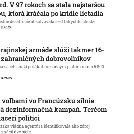
rd. V 97 rokoch sa stala najstaršou
u, ktorá kráčala po krídle lietadla
edné desaťročie absolvovala šesť takýchto chôdzí.
, 15:40:24
rajinskej armáde slúži takmer 16-
c zahraničných dobrovoľníkov
na sa ich snaží prilákať mesačným platom okolo 5 800
, 14:26:05
 voľbami vo Francúzsku silnie
ká dezinformačná kampaň. Terčom
iacerí politici
zska vládna agentúra identifikovala ako zdroj
rmácií dve siete.