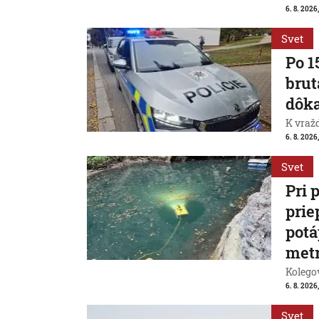
6. 8. 2026,
Svet
Po 1
brut
dôk
K vraž
6. 8. 2026,
Svet
Pri 
prie
potá
met
Kolegov
6. 8. 2026,
Svet