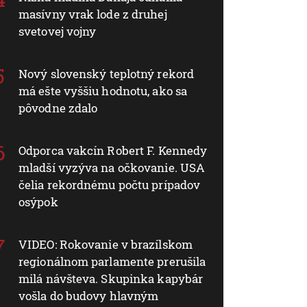
masívny vrak lode z druhej
svetovej vojny
Nový slovenský teplotný rekord
má ešte vyššiu hodnotu, ako sa
pôvodne zdalo
Odporca vakcín Robert F. Kennedy
mladší vyzýva na očkovanie. USA
čelia rekordnému počtu prípadov
osýpok
VIDEO: Rokovanie v brazílskom
regionálnom parlamente prerušila
milá návšteva. Skupinka kapybár
vošla do budovy hlavným