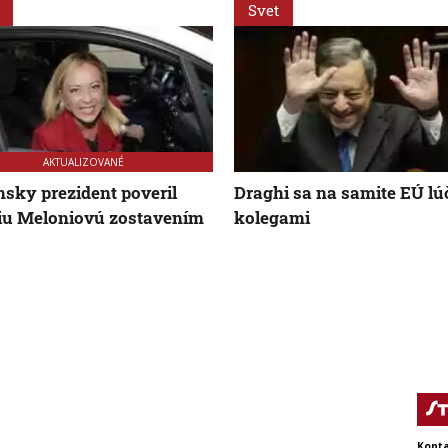
Svet
AKTUALIZOVANÉ
nsky prezident poveril
Draghi sa na samite EÚ lúč
iu Meloniovú zostavením
kolegami
Konta