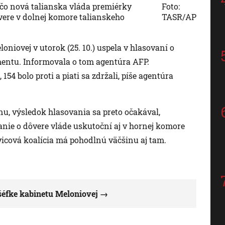
, čo nová talianska vláda premiérky
Foto:
vere v dolnej komore talianskeho
TASR/AP
niovej v utorok (25. 10.) uspela v hlasovaní o
mentu. Informovala o tom agentúra AFP.
54 bolo proti a piati sa zdržali, píše agentúra
nu, výsledok hlasovania sa preto očakával,
vanie o dôvere vláde uskutoční aj v hornej komore
vicová koalícia má pohodlnú väčšinu aj tam.
šéfke kabinetu Meloniovej