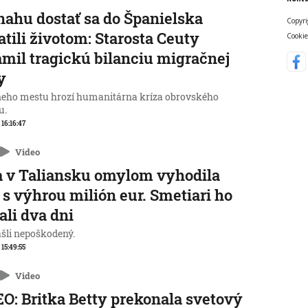
nahu dostať sa do Španielska
Copyri
atili životom: Starosta Ceuty
Cookie
mil tragickú bilanciu migračnej
y
neho mestu hrozí humanitárna kríza obrovského
u.
 16:16:47
Video
 v Taliansku omylom vyhodila
 s výhrou milión eur. Smetiari ho
ali dva dni
ašli nepoškodený.
 15:49:55
Video
O: Britka Betty prekonala svetový