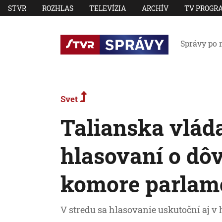
STVR
ROZHLAS
TELEVÍZIA
ARCHÍV
TV PROGR
Správy po 
Svet
Talianska vlád
hlasovaní o dôv
komore parlam
V stredu sa hlasovanie uskutoční aj v