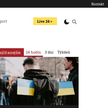
Kontakt
port
Live 24
24 hodín
3 dni
Týždeň
ajčítanejšie