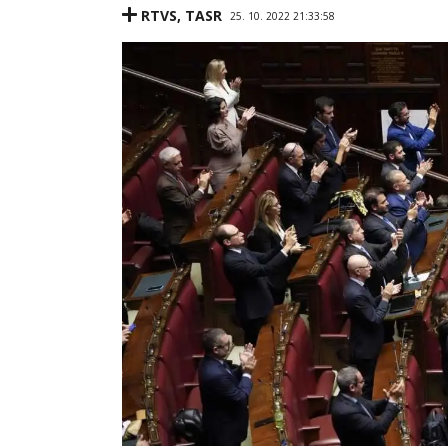
RTVS
,
TASR
25. 10. 2022 21:33:58