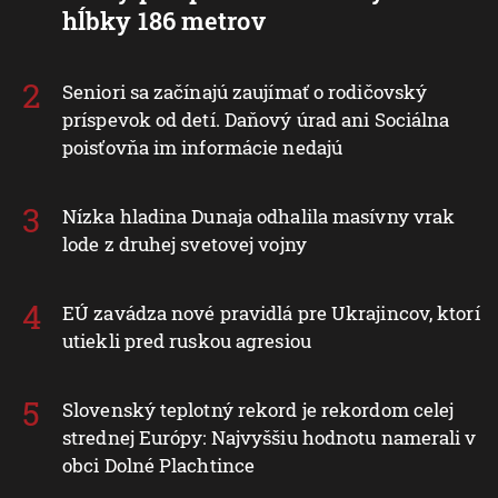
hĺbky 186 metrov
Seniori sa začínajú zaujímať o rodičovský
príspevok od detí. Daňový úrad ani Sociálna
poisťovňa im informácie nedajú
Nízka hladina Dunaja odhalila masívny vrak
lode z druhej svetovej vojny
EÚ zavádza nové pravidlá pre Ukrajincov, ktorí
utiekli pred ruskou agresiou
Slovenský teplotný rekord je rekordom celej
strednej Európy: Najvyššiu hodnotu namerali v
obci Dolné Plachtince