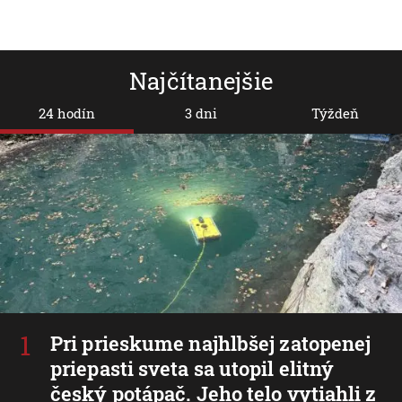
Najčítanejšie
24 hodín
3 dni
Týždeň
Pri prieskume najhlbšej zatopenej
priepasti sveta sa utopil elitný
český potápač. Jeho telo vytiahli z