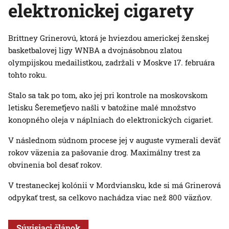
elektronickej cigarety
Brittney Grinerovú, ktorá je hviezdou americkej ženskej
basketbalovej ligy WNBA a dvojnásobnou zlatou
olympijskou medailistkou, zadržali v Moskve 17. februára
tohto roku.
Stalo sa tak po tom, ako jej pri kontrole na moskovskom
letisku Šeremeťjevo našli v batožine malé množstvo
konopného oleja v náplniach do elektronických cigariet.
V následnom súdnom procese jej v auguste vymerali deväť
rokov väzenia za pašovanie drog. Maximálny trest za
obvinenia bol desať rokov.
V trestaneckej kolónii v Mordviansku, kde si má Grinerová
odpykať trest, sa celkovo nachádza viac než 800 väzňov.
Súvisiaci článok