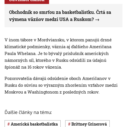
Obchodník so smrťou za basketbalistku. Črtá sa
výmena väzňov medzi USA a Ruskom?
V inom tábore v Mordviansku, v ktorom panujú drsné
klimatické podmienky, väznia aj ďalšieho Američana
Paula Whelana. Je to bývalý príslušník amerických
námorných síl, ktorého v Rusku odsúdili za údajnú
špionáž na 16 rokov väzenia.
Pozorovatelia dávajú odsúdenie oboch Američanov v
Rusku do súvisu so výrazným zhoršením vzťahov medzi
Moskvou a Washingtonom z posledných rokov.
Ďalšie články na tému:
americká basketbalistka
Brittney Grinerová