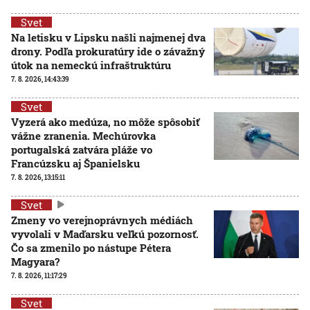
Svet
Na letisku v Lipsku našli najmenej dva
drony. Podľa prokuratúry ide o závažný
útok na nemeckú infraštruktúru
7. 8. 2026, 14:43:39
Svet
Vyzerá ako medúza, no môže spôsobiť
vážne zranenia. Mechúrovka
portugalská zatvára pláže vo
Francúzsku aj Španielsku
7. 8. 2026, 13:15:11
Svet
Zmeny vo verejnoprávnych médiách
vyvolali v Maďarsku veľkú pozornosť.
Čo sa zmenilo po nástupe Pétera
Magyara?
7. 8. 2026, 11:17:29
Svet