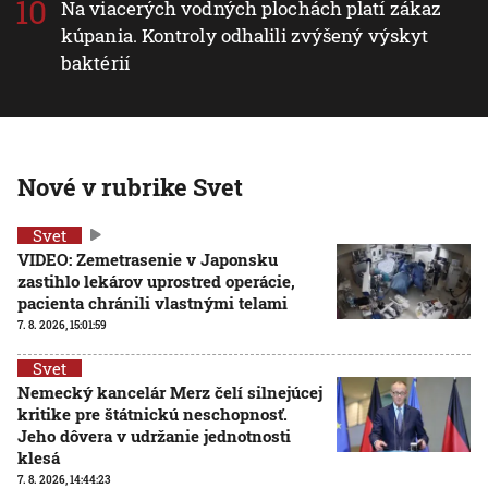
Na viacerých vodných plochách platí zákaz
kúpania. Kontroly odhalili zvýšený výskyt
baktérií
Nové v rubrike Svet
Svet
VIDEO: Zemetrasenie v Japonsku
zastihlo lekárov uprostred operácie,
pacienta chránili vlastnými telami
7. 8. 2026, 15:01:59
Svet
Nemecký kancelár Merz čelí silnejúcej
kritike pre štátnickú neschopnosť.
Jeho dôvera v udržanie jednotnosti
klesá
7. 8. 2026, 14:44:23