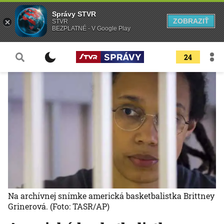
Správy STVR
ZOBRAZIŤ
STVR
BEZPLATNÉ - V Google Play
24
Na archívnej snímke americká basketbalistka Brittney
Grinerová.
(Foto: TASR/AP)