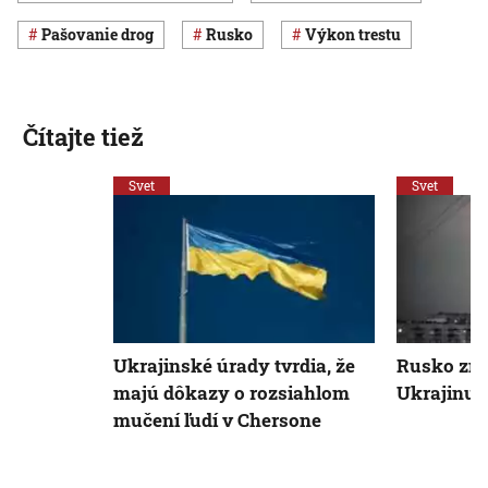
pašovanie drog
Rusko
výkon trestu
Čítajte tiež
Svet
Svet
Ukrajinské úrady tvrdia, že
Rusko zno
majú dôkazy o rozsiahlom
Ukrajinu 
mučení ľudí v Chersone