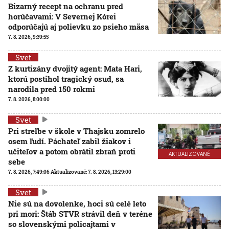
Bizarný recept na ochranu pred
horúčavami: V Severnej Kórei
odporúčajú aj polievku zo psieho mäsa
7. 8. 2026, 9:39:55
Svet
Z kurtizány dvojitý agent: Mata Hari,
ktorú postihol tragický osud, sa
narodila pred 150 rokmi
7. 8. 2026, 8:00:00
Svet
Pri streľbe v škole v Thajsku zomrelo
osem ľudí. Páchateľ zabil žiakov i
učiteľov a potom obrátil zbraň proti
AKTUALIZOVANÉ
sebe
7. 8. 2026, 7:49:06
Aktualizované:
7. 8. 2026, 13:29:00
Svet
Nie sú na dovolenke, hoci sú celé leto
pri mori: Štáb STVR strávil deň v teréne
so slovenskými policajtami v