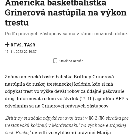
Americká basketbalistka
Grinerová nastúpila na výkon
trestu
Podľa právnych zástupcov sa má v rámci možností dobre.
RTVS
,
TASR
17. 11. 2022 22:19:37
Odlož na neskôr
Známa americká basketbalistka Brittney Grinerová
nastúpila do ruskej trestaneckej kolónie, kde si má
odpykať trest vo výške deväť rokov za údajné pašovanie
drog. Informovala o tom vo štvrtok (17. 11.) agentúra AFP s
odvolaním sa na Grinerovej právnych zástupcov.
„Brittney si začala odpykávať svoj trest v IK-2 (IK-skratka pre
trestaneckú kolóniu) v Mordviansku“ na východe európskej
časti Ruska,“
uviedli vo vyhlásení právnici Marija