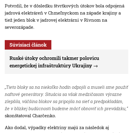
Potvrdil, že v dôsledku štvrtkových útokov bola odpojená
jadrová elektráreň v Chmeľnyckom na západe krajiny a
tiež jeden blok v jadrovej elektrárni v Rivnom na
severozápade.
Súvisiaci článok
Ruské útoky ochromili takmer polovicu
energetickej infraštruktúry Ukrajiny
„Tieto bloky sa na niekoľko hodín odpojili a museli sme použiť
naftové generátory. Situácia sa však medzičasom výrazne
zlepšila, väčšina blokov sa pripojila na sieť a predpokladám,
že v blízkej budúcnosti budeme môcť obnoviť ich prevádzku,“
skonštatoval Charčenko.
Ako dodal, výpadky elektriny majú za následok aj