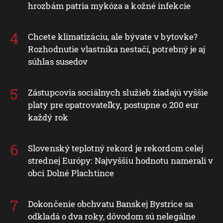
hrozbám patria mykóza a kožné infekcie
Chcete klimatizáciu, ale bývate v bytovke?
Rozhodnutie vlastníka nestačí, potrebný je aj
súhlas susedov
Zástupcovia sociálnych služieb žiadajú vyššie
platy pre opatrovateľky, postupne o 200 eur
každý rok
Slovenský teplotný rekord je rekordom celej
strednej Európy: Najvyššiu hodnotu namerali v
obci Dolné Plachtince
Dokončenie obchvatu Banskej Bystrice sa
odkladá o dva roky, dôvodom sú nelegálne