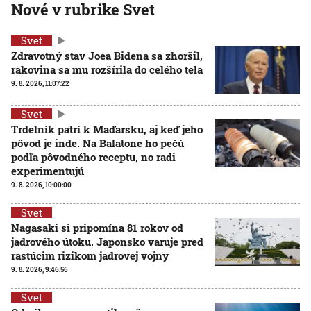
Nové v rubrike Svet
Svet
Zdravotný stav Joea Bidena sa zhoršil,
rakovina sa mu rozšírila do celého tela
9. 8. 2026, 11:07:22
Svet
Trdelník patrí k Maďarsku, aj keď jeho
pôvod je inde. Na Balatone ho pečú
podľa pôvodného receptu, no radi
experimentujú
9. 8. 2026, 10:00:00
Svet
Nagasaki si pripomína 81 rokov od
jadrového útoku. Japonsko varuje pred
rastúcim rizikom jadrovej vojny
9. 8. 2026, 9:46:56
Svet