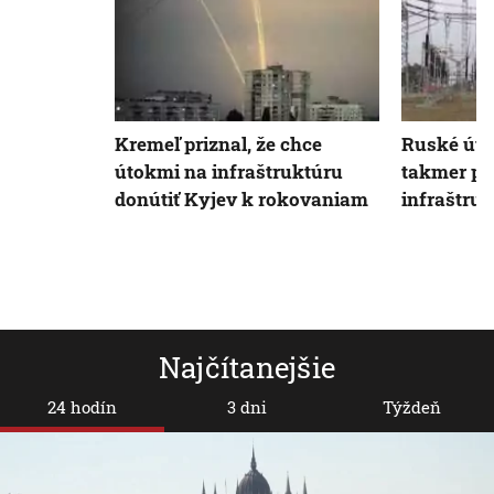
Kremeľ priznal, že chce
Ruské úto
útokmi na infraštruktúru
takmer po
donútiť Kyjev k rokovaniam
infraštru
Najčítanejšie
24 hodín
3 dni
Týždeň