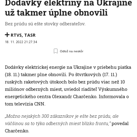
Dodávky elektriny na Ukrajine
už takmer úplne obnovili
Bez prúdu sú ešte stovky odberateľov.
RTVS
,
TASR
18. 11. 2022 21:27:34
Odlož na neskôr
Dodávky elektrickej energie na Ukrajine v priebehu piatka
(18. 11.) takmer plne obnovili. Po štvrtkových (17. 11.)
ruských raketových útokoch bolo bez prúdu viac než 10
miliónov odberných miest, uviedol riaditeľ Výskumného
energetického centra Olexandr Charčenko. Informovala o
tom televízia CNN.
„Možno nejakých 300 zákazníkov je ešte bez prúdu, ale
väčšinou sa to týka odberných miest blízko frontu,“
povedal
Charčenko.