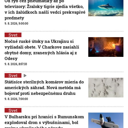
Od rýb cez pneumatiky až po
televízory: Žraloky tigrie zjedia všetko,
v ich žalúdkoch našli vedci prekvapivé
predmety
9. 8. 2026, 9:00:00
Svet
Nočné ruské útoky na Ukrajinu si
vyžiadali obete. V Charkove zasiahli
obytné domy, zranených hlásia aj z
Odesy
9. 8. 2026, 8:57:33
Svet
Státisíce sterilných komárov mieria do
amerických záhrad. Nová metóda má
bojovať proti nebezpečnému druhu
9. 8. 2026, 7:00:00
Svet
V Bulharsku pri hranici s Rumunskom
explodoval dron s výbušninami, bol