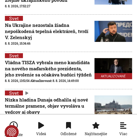
zrejme ukrajinského pôvodu
8. 8. 2026, 17:52:27
Svet
Na Ukrajine nezostala žiadna
nepoškodená tepelná elektráreň, tvrdí
V. Zelenskyj
8. 8. 2026, 15:34:46
Svet
Vládna TISZA vybrala meno kandidáta
na nového maďarského prezidenta,
jeho zvolenie sa očakáva budúci týždeň
AKTUALIZOVANÉ
8. 8. 2026, 13:51:54
Aktualizované:
8. 8. 2026, 14:49:00
Svet
Nízka hladina Dunaja odhalila aj nové
termálne pramene, objav vyvoláva u
vedcov aj obavy
8. 8. 2026, 11:30:31
Viac
Videá
Odložené
Najčítanejšie
Po minúte