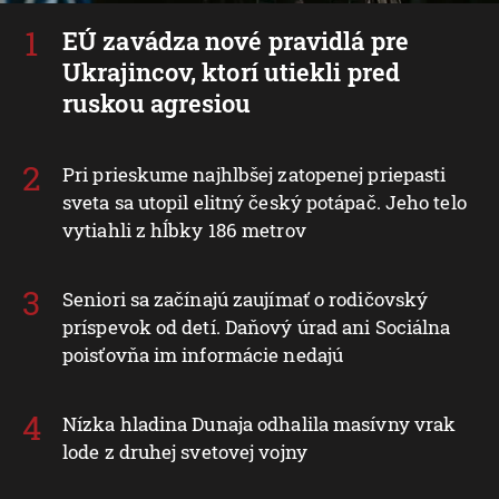
EÚ zavádza nové pravidlá pre
Ukrajincov, ktorí utiekli pred
ruskou agresiou
Pri prieskume najhlbšej zatopenej priepasti
sveta sa utopil elitný český potápač. Jeho telo
vytiahli z hĺbky 186 metrov
Seniori sa začínajú zaujímať o rodičovský
príspevok od detí. Daňový úrad ani Sociálna
poisťovňa im informácie nedajú
Nízka hladina Dunaja odhalila masívny vrak
lode z druhej svetovej vojny