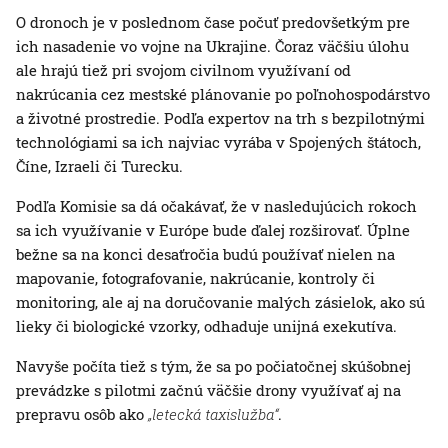
O dronoch je v poslednom čase počuť predovšetkým pre
ich nasadenie vo vojne na Ukrajine. Čoraz väčšiu úlohu
ale hrajú tiež pri svojom civilnom využívaní od
nakrúcania cez mestské plánovanie po poľnohospodárstvo
a životné prostredie. Podľa expertov na trh s bezpilotnými
technológiami sa ich najviac vyrába v Spojených štátoch,
Číne, Izraeli či Turecku.
Podľa Komisie sa dá očakávať, že v nasledujúcich rokoch
sa ich využívanie v Európe bude ďalej rozširovať. Úplne
bežne sa na konci desaťročia budú používať nielen na
mapovanie, fotografovanie, nakrúcanie, kontroly či
monitoring, ale aj na doručovanie malých zásielok, ako sú
lieky či biologické vzorky, odhaduje unijná exekutíva.
Navyše počíta tiež s tým, že sa po počiatočnej skúšobnej
prevádzke s pilotmi začnú väčšie drony využívať aj na
prepravu osôb ako
„letecká taxislužba“
.