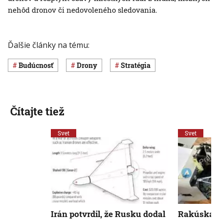
nehôd dronov či nedovoleného sledovania.
Ďalšie články na tému:
budúcnosť
drony
stratégia
Čítajte tiež
Svet
Svet
Irán potvrdil, že Rusku dodal
Rakúska f