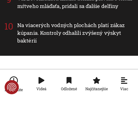
mŕtveho mláďaťa, pridali sa ďalšie delfíny
Na viacerých vodných plochách platí zákaz
kúpania. Kontroly odhalili zvýšený výskyt
baktérií
Nové v rubrike Svet
Viac
Svet
Videá
Odložené
Najčítanejšie
Po minúte
Za snahu dostať sa do Španielska
zaplatili životom: Starosta Ceuty
oznámil tragickú bilanciu migračnej
krízy
6. 8. 2026, 16:16:47
Svet