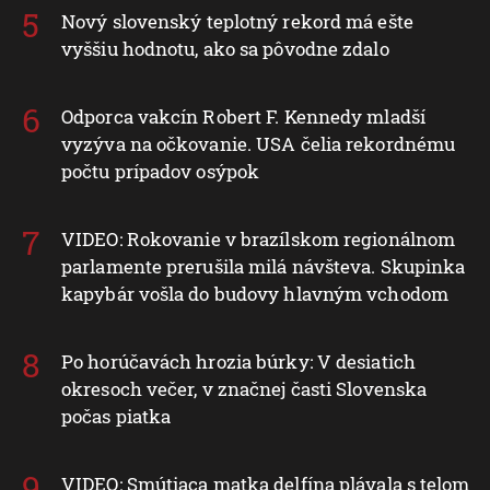
Nový slovenský teplotný rekord má ešte
vyššiu hodnotu, ako sa pôvodne zdalo
Odporca vakcín Robert F. Kennedy mladší
vyzýva na očkovanie. USA čelia rekordnému
počtu prípadov osýpok
VIDEO: Rokovanie v brazílskom regionálnom
parlamente prerušila milá návšteva. Skupinka
kapybár vošla do budovy hlavným vchodom
Po horúčavách hrozia búrky: V desiatich
okresoch večer, v značnej časti Slovenska
počas piatka
VIDEO: Smútiaca matka delfína plávala s telom