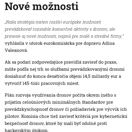
Nové možnosti
„Naša stratégia nielen rozšíri európske možnosti
prevádzkovať rozsiahle komerčné aktivity s dronmi, ale
prinesie aj nové možnosti, najmä pre malé a stredné firmy,“
vyhlásila v utorok eurokomisárka pre dopravu Adina
Valeanová.
Ak sa podarí zodpovedajúce pravidlá zaviesť do praxe,
môže podľa nej trh so službami prevádzkovanými dronmi
dosiahnuť do konca desaťročia objem 14,5 miliardy eur a
vytvoriť 145-tisíc pracovných miest.
Plán rozvoja využívania dronov počíta okrem iného s
prijatím celoúniových minimálnych štandardov pre
prevádzkyschopnosť dronov či požiadaviek pre výcvik ich
pilotov. Komisia chce tiež zaviesť kritériá pre kybernetickú
bezpečnosť dronov, ktoré by mali byť odolné proti
hackerským útokom.