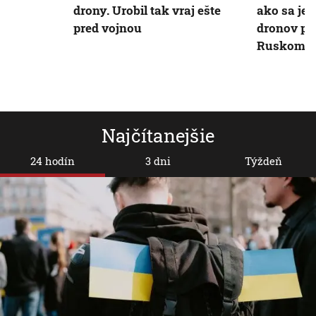
drony. Urobil tak vraj ešte
ako sa jej
pred vojnou
dronov po
Ruskom
Najčítanejšie
24 hodín
3 dni
Týždeň