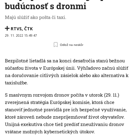
budúcnosť s dronmi
Majú slúžiť ako pošta či taxi.
RTVS
,
ČTK
29. 11. 2022 15:49:47
Odlož na neskôr
Bezpilotné lietadlá sa na konci desaťročia stanú bežnou
súčasťou života v Európskej únii. Výhľadovo začnú slúžiť
na doručovanie citlivých zásielok alebo ako alternatíva k
taxislužbe.
S masívnym rozvojom dronov počíta v utorok (29. 11.)
zverejnená stratégia Európskej komisie, ktorá chce
stanoviť jednotné pravidlá pre ich bezpečné využívanie,
ktoré zároveň nebude znepríjemňovať život obyvateľov.
Unijná exekutíva chce tiež predísť zneužívaniu dronov
vrátane možných kybernetických útokov.