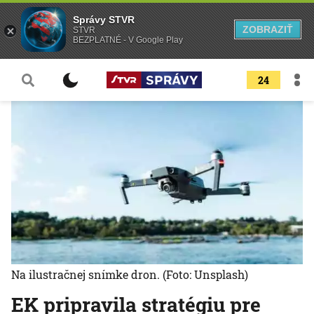
Správy STVR
ZOBRAZIŤ
STVR
BEZPLATNÉ - V Google Play
24
Na ilustračnej snímke dron.
(Foto: Unsplash)
EK pripravila stratégiu pre