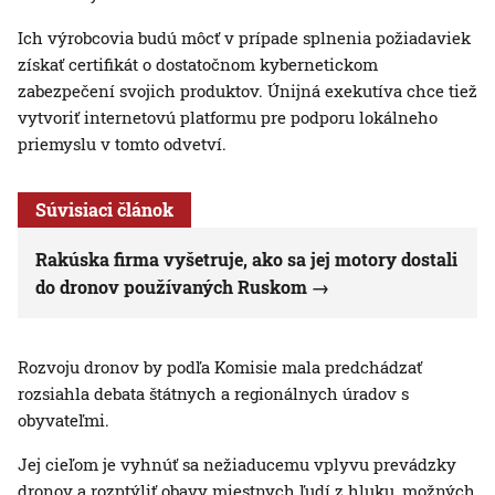
Ich výrobcovia budú môcť v prípade splnenia požiadaviek
získať certifikát o dostatočnom kybernetickom
zabezpečení svojich produktov. Únijná exekutíva chce tiež
vytvoriť internetovú platformu pre podporu lokálneho
priemyslu v tomto odvetví.
Súvisiaci článok
Rakúska firma vyšetruje, ako sa jej motory dostali
do dronov používaných Ruskom
Rozvoju dronov by podľa Komisie mala predchádzať
rozsiahla debata štátnych a regionálnych úradov s
obyvateľmi.
Jej cieľom je vyhnúť sa nežiaducemu vplyvu prevádzky
dronov a rozptýliť obavy miestnych ľudí z hluku, možných