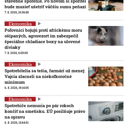
stavebné sporenie. Po novom si sporiteľ
bude musieť ušetriť väčšiu sumu peňazí
7. 8. 2026, 10:34:48
Ekonomika
Poľovníci bojujú proti africkému moru
ošípaných, agrorezort im zabezpečil
špeciálne chladiace boxy na ulovené
diviaky
7. 8. 2026, 6:00:00
Ekonomika
Spotrebitelia sa tešia, farmári už menej:
Vajcia zlacneli na niekoľkoročné
minimum
6. 8. 2026, 19:14:05
Ekonomika
Spotrebiče nemusia po pár rokoch
končiť na smetisku. EÚ posilňuje právo
na opravu
6. 8. 2026, 13:44:01