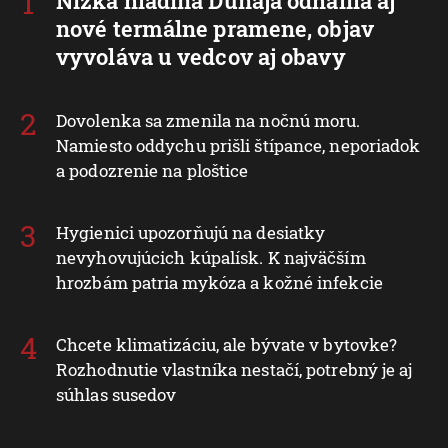
Nízka hladina Dunaja odhalila aj
nové termálne pramene, objav
vyvoláva u vedcov aj obavy
Dovolenka sa zmenila na nočnú moru.
Namiesto oddychu prišli štípance, neporiadok
a podozrenie na ploštice
Hygienici upozorňujú na desiatky
nevyhovujúcich kúpalísk. K najväčším
hrozbám patria mykóza a kožné infekcie
Chcete klimatizáciu, ale bývate v bytovke?
Rozhodnutie vlastníka nestačí, potrebný je aj
súhlas susedov