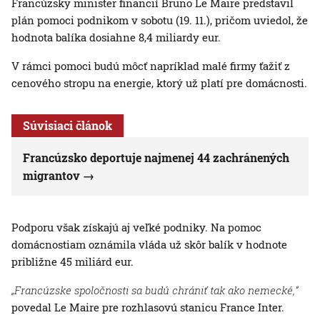
Francúzsky minister financií Bruno Le Maire predstavil
plán pomoci podnikom v sobotu (19. 11.), pričom uviedol, že
hodnota balíka dosiahne 8,4 miliardy eur.
V rámci pomoci budú môcť napríklad malé firmy ťažiť z
cenového stropu na energie, ktorý už platí pre domácnosti.
Súvisiaci článok
Francúzsko deportuje najmenej 44 zachránených
migrantov
Podporu však získajú aj veľké podniky. Na pomoc
domácnostiam oznámila vláda už skôr balík v hodnote
približne 45 miliárd eur.
„Francúzske spoločnosti sa budú chrániť tak ako nemecké,“
povedal Le Maire pre rozhlasovú stanicu France Inter.