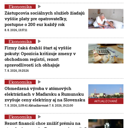
Ekonomika
Zástupcovia sociálnych služieb žiadajú
vyššie platy pre opatrovateľky,
postupne o 200 eur každý rok
8. 8. 2026, 13:37:11
Ekonomika
Firmy čaká drahší štart aj vyššie
pokuty: Opozícia kritizuje zmeny v
obchodnom registri, rezort
spravodlivosti ich obhajuje
7. 8. 2026, 19:25:26
Ekonomika
Obmedzená výroba v atómových
elektrárňach v Maďarsku a Rumunsku
zvyšuje ceny elektriny aj na Slovensku
AKTUALIZOVANÉ
7. 8. 2026, 11:59:41
Aktualizované:
7. 8. 2026, 19:21:00
Ekonomika
Rezort financií chce znížiť prémiu na