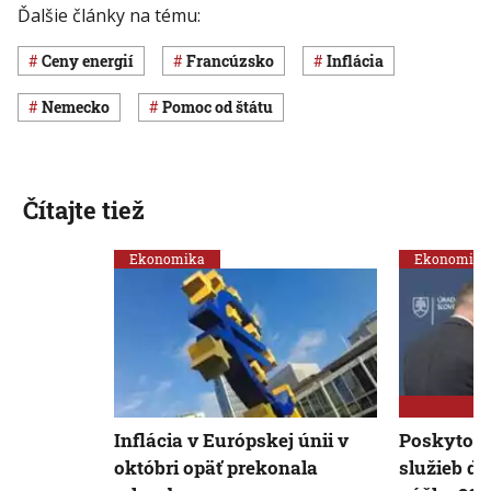
Ďalšie články na tému:
ceny energií
Francúzsko
inflácia
Nemecko
pomoc od štátu
Čítajte tiež
Ekonomika
Ekonomika
Inflácia v Európskej únii v
Poskytova
októbri opäť prekonala
služieb d