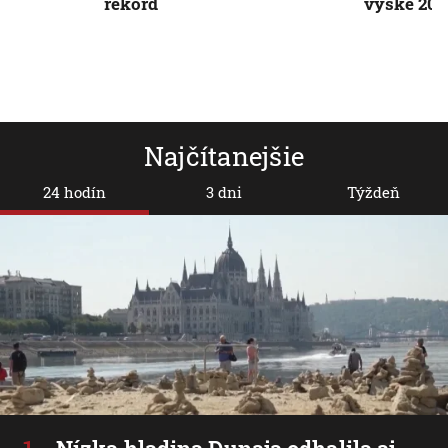
rekord
výške 20 
Najčítanejšie
24 hodín
3 dni
Týždeň