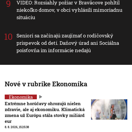
VIDEO: Rozsiahly požiar v Braväcove pohltil
niekoľko domov, v obci vyhlásili mimoriadnu
situáciu
Seniori sa začínajú zaujímať o rodičovský
príspevok od detí. Daňový úrad ani Sociálna
poisťovňa im informácie nedajú
Nové v rubrike Ekonomika
Ekonomika
Extrémne horúčavy ohrozujú nielen
zdravie, ale aj ekonomiku. Klimatická
zmena už Európu stála stovky miliárd
eur
8. 8. 2026, 15:25:38