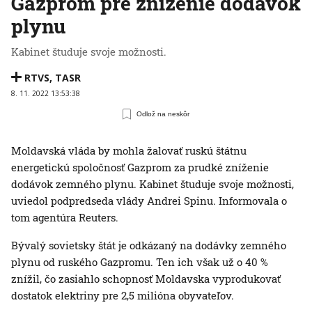
Gazprom pre zníženie dodávok
plynu
Kabinet študuje svoje možnosti.
RTVS
,
TASR
8. 11. 2022 13:53:38
Odlož na neskôr
Moldavská vláda by mohla žalovať ruskú štátnu
energetickú spoločnosť Gazprom za prudké zníženie
dodávok zemného plynu. Kabinet študuje svoje možnosti,
uviedol podpredseda vlády Andrei Spinu. Informovala o
tom agentúra Reuters.
Bývalý sovietsky štát je odkázaný na dodávky zemného
plynu od ruského Gazpromu. Ten ich však už o 40 %
znížil, čo zasiahlo schopnosť Moldavska vyprodukovať
dostatok elektriny pre 2,5 milióna obyvateľov.