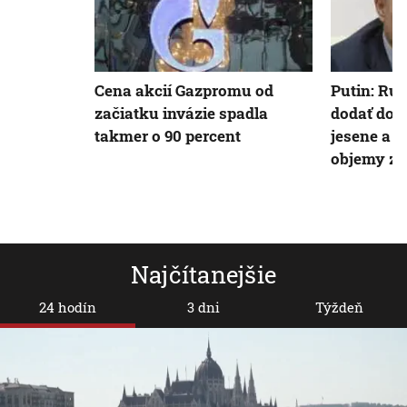
Cena akcií Gazpromu od
Putin: Rus
začiatku invázie spadla
dodať do 
takmer o 90 percent
jesene a 
objemy z
Najčítanejšie
24 hodín
3 dni
Týždeň