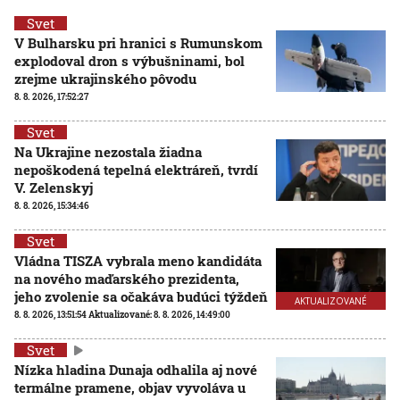
Svet
V Bulharsku pri hranici s Rumunskom
explodoval dron s výbušninami, bol
zrejme ukrajinského pôvodu
8. 8. 2026, 17:52:27
Svet
Na Ukrajine nezostala žiadna
nepoškodená tepelná elektráreň, tvrdí
V. Zelenskyj
8. 8. 2026, 15:34:46
Svet
Vládna TISZA vybrala meno kandidáta
na nového maďarského prezidenta,
jeho zvolenie sa očakáva budúci týždeň
AKTUALIZOVANÉ
8. 8. 2026, 13:51:54
Aktualizované:
8. 8. 2026, 14:49:00
Svet
Nízka hladina Dunaja odhalila aj nové
termálne pramene, objav vyvoláva u