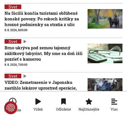
Svet
Na Sicílii končia turistami obľúbené
konské povozy. Po rokoch kritiky za
hrozné podmienky sa stratia z ulíc
8. 8. 2026, 8:00:00
Svet
Brno ukrýva pod zemou tajomný
zážitkový labyrint. My sme sa doň išli
pozrieť s kamerou
8. 8. 2026, 7:00:00
Svet
VIDEO: Zemetrasenie v Japonsku
zastihlo lekárov uprostred operácie,
pacienta chránili vlastnými telami
7. 8. 2026, 15:01:59
Viac
Videá
Odložené
Najčítanejšie
Po minúte
Svet
Nemecký kancelár Merz čelí silnejúcej kritike pre