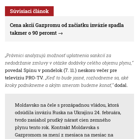
Súvisiaci článok
Cena akcií Gazpromu od začiatku invázie spadla
takmer o 90 percent
„Právnici analyzujú možnosť uplatnenia sankcií za
nedodržanie zmluvy v otázke dodávky celého objemu plynu,“
povedal Spinu v pondelok (7. 11.) neskoro večer pre
televíziu PRO-TV.
„Keď to bude jasné, rozhodneme sa, aké
kroky podnikneme a akým smerom budeme konať,“
dodal.
Moldavsko na čele s prozápadnou vládou, ktorá
odsúdila inváziu Ruska na Ukrajinu 24. februára,
tvrdo zasiahol prudký nárast cien zemného
plynu tento rok. Kontrakt Moldavska s
Gazpromom sa mení z mesiaca na mesiac na