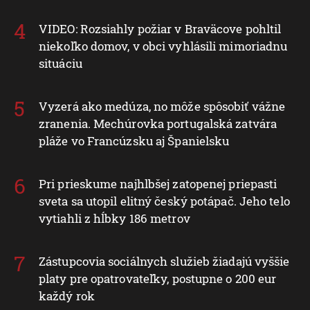
VIDEO: Rozsiahly požiar v Braväcove pohltil
niekoľko domov, v obci vyhlásili mimoriadnu
situáciu
Vyzerá ako medúza, no môže spôsobiť vážne
zranenia. Mechúrovka portugalská zatvára
pláže vo Francúzsku aj Španielsku
Pri prieskume najhlbšej zatopenej priepasti
sveta sa utopil elitný český potápač. Jeho telo
vytiahli z hĺbky 186 metrov
Zástupcovia sociálnych služieb žiadajú vyššie
platy pre opatrovateľky, postupne o 200 eur
každý rok