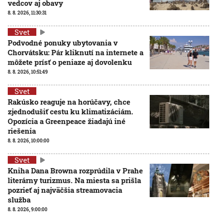
vedcov aj obavy
8. 8. 2026, 11:30:31
Svet
Podvodné ponuky ubytovania v
Chorvátsku: Pár kliknutí na internete a
môžete prísť o peniaze aj dovolenku
8. 8. 2026, 10:51:49
Svet
Rakúsko reaguje na horúčavy, chce
zjednodušiť cestu ku klimatizáciám.
Opozícia a Greenpeace žiadajú iné
riešenia
8. 8. 2026, 10:00:00
Svet
Kniha Dana Browna rozprúdila v Prahe
literárny turizmus. Na miesta sa prišla
pozrieť aj najväčšia streamovacia
služba
8. 8. 2026, 9:00:00