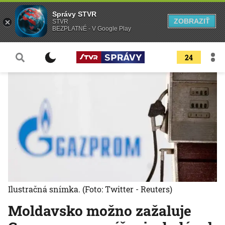
Správy STVR
ZOBRAZIŤ
STVR
BEZPLATNÉ - V Google Play
24
Ilustračná snímka.
(Foto: Twitter - Reuters)
Moldavsko možno zažaluje