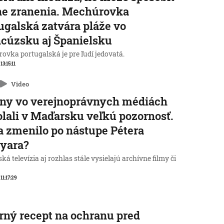
ne zranenia. Mechúrovka
ugalská zatvára pláže vo
cúzsku aj Španielsku
ovka portugalská je pre ľudí jedovatá.
 13:15:11
Video
ny vo verejnoprávnych médiách
lali v Maďarsku veľkú pozornosť.
a zmenilo po nástupe Pétera
yara?
á televízia aj rozhlas stále vysielajú archívne filmy či
 11:17:29
rný recept na ochranu pred