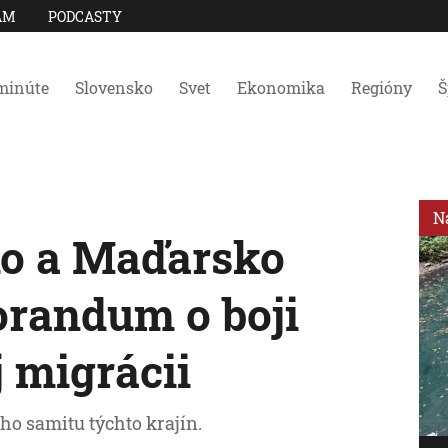
AM
PODCASTY
minúte
Slovensko
Svet
Ekonomika
Regióny
Š
N
ko a Maďarsko
randum o boji
j migrácii
ho samitu týchto krajín.