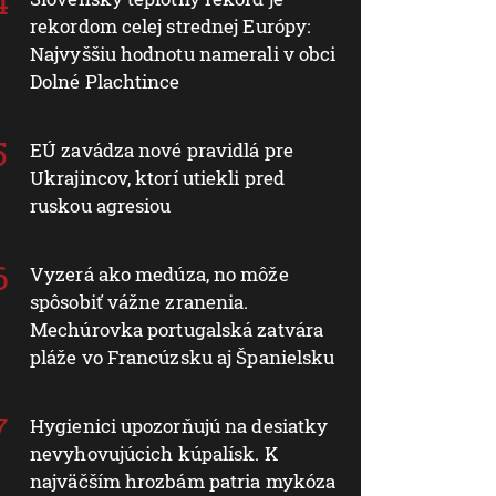
rekordom celej strednej Európy:
Najvyššiu hodnotu namerali v obci
Dolné Plachtince
EÚ zavádza nové pravidlá pre
Ukrajincov, ktorí utiekli pred
ruskou agresiou
Vyzerá ako medúza, no môže
spôsobiť vážne zranenia.
Mechúrovka portugalská zatvára
pláže vo Francúzsku aj Španielsku
Hygienici upozorňujú na desiatky
nevyhovujúcich kúpalísk. K
najväčším hrozbám patria mykóza