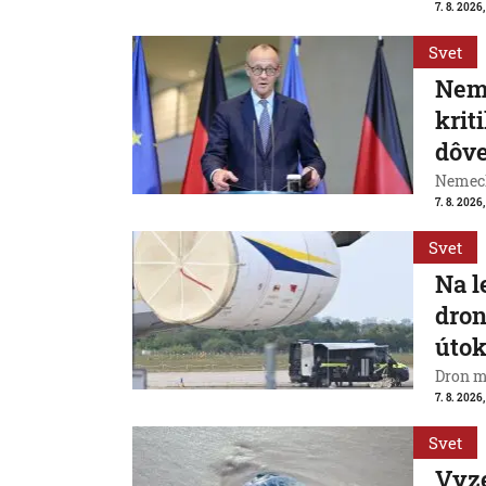
7. 8. 2026,
Svet
Neme
krit
dôve
Nemeck
7. 8. 2026
Svet
Na l
dron
útok
Dron m
7. 8. 2026,
Svet
Vyze