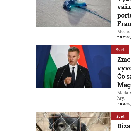
váž
port
Fran
Mechúr
7. 8. 2026,
Svet
Zme
vyvo
Čo s
Mag
Maďarsk
hry.
7. 8. 2026,
Svet
Biza