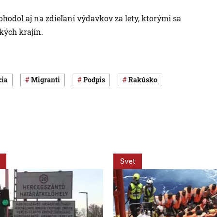
odol aj na zdieľaní výdavkov za lety, ktorými sa
kých krajín.
cia
migranti
podpis
Rakúsko
Svet