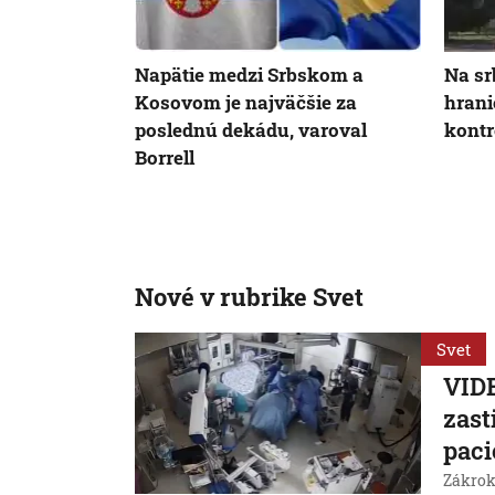
Napätie medzi Srbskom a
Na s
Kosovom je najväčšie za
hrani
poslednú dekádu, varoval
kontr
Borrell
Nové v rubrike Svet
Svet
VIDE
zast
paci
Zákrok 