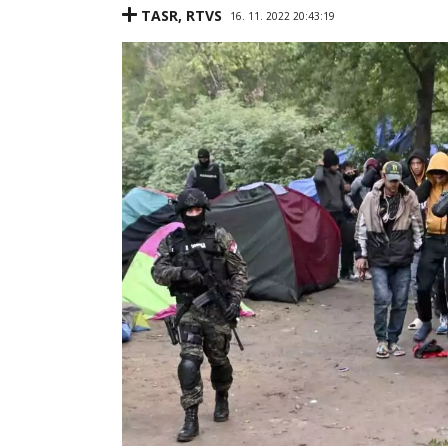
TASR
,
RTVS
16. 11. 2022 20:43:19