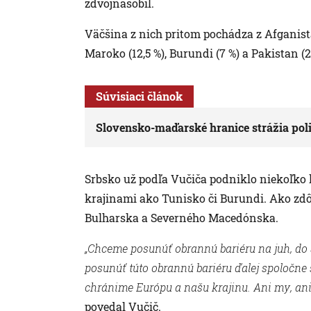
zdvojnásobil.
Väčšina z nich pritom pochádza z Afganista
Maroko (12,5 %), Burundi (7 %) a Pakistan (2
Súvisiaci článok
Slovensko-maďarské hranice strážia poli
Srbsko už podľa Vučiča podniklo niekoľko 
krajinami ako Tunisko či Burundi. Ako zdôr
Bulharska a Severného Macedónska.
„Chceme posunúť obrannú bariéru na juh, d
posunúť túto obrannú bariéru ďalej spolo
chránime Európu a našu krajinu. Ani my, ani
povedal Vučič.