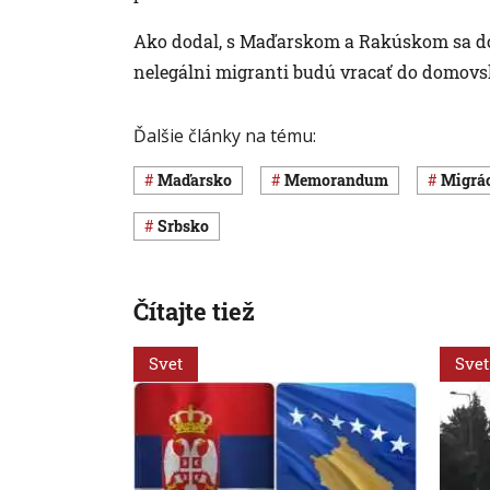
Ako dodal, s Maďarskom a Rakúskom sa doh
nelegálni migranti budú vracať do domovs
Ďalšie články na tému:
Maďarsko
memorandum
migrá
Srbsko
Čítajte tiež
Svet
Svet