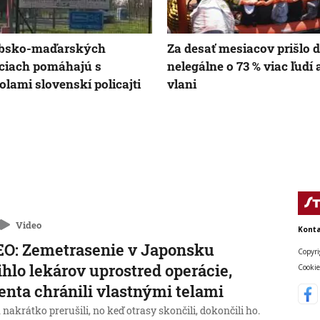
rbsko-maďarských
Za desať mesiacov prišlo 
ciach pomáhajú s
nelegálne o 73 % viac ľudí
olami slovenskí policajti
vlani
Video
Konta
O: Zemetrasenie v Japonsku
Copyri
ihlo lekárov uprostred operácie,
Cookie
enta chránili vlastnými telami
nakrátko prerušili, no keď otrasy skončili, dokončili ho.