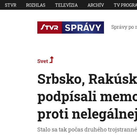
STVR
ROZHLAS
TELEVÍZIA
ARCHÍV
TV PROGR
Správy po 
Svet
Srbsko, Rakús
podpísali memo
proti nelegálne
Stalo sa tak počas druhého trojstranné