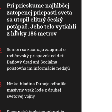
Pri prieskume najhlbšej
zatopenej priepasti sveta
sa utopil elitný český
potápač. Jeho telo vytiahli
z hĺbky 186 metrov
Seniori sa začínajú zaujímať o
rodičovský príspevok od detí.
Daňový úrad ani Sociálna
poisťovňa im informácie nedajú
Nízka hladina Dunaja odhalila
masívny vrak lode z druhej
svetovej vojny
Slovenský teplotný rekord je