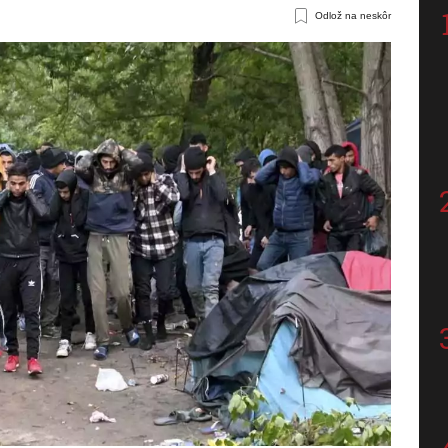
Odlož na neskôr