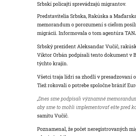
Srbskí policajti sprevádzajú migrantov.
Predstavitelia Srbska, Rakúska a Maďarska p
memorandum o porozumení s cieľom posilne
migrácii. Informovala o tom agentúra TAN
Srbský prezident Aleksandar Vučič, rakú
Viktor Orbán podpísali tento dokument v 
týchto krajín.
Všetci traja lídri sa zhodli v presadzovaní 
Tiež rokovali o potrebe spoločne brániť Euró
„Dnes sme podpísali významné memorandum 
aby sme to mohli implementovať ešte pred k
samitu Vučič.
Poznamenal, že počet neregistrovaných m