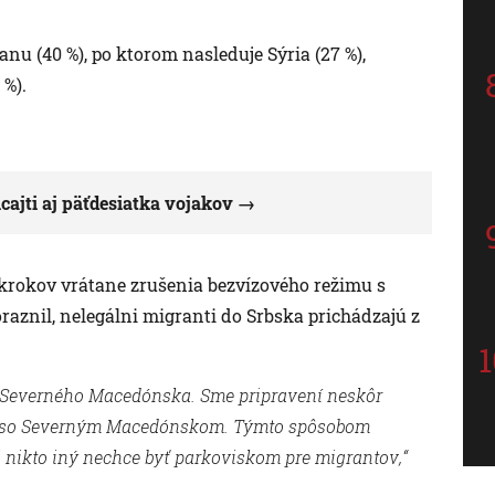
nu (40 %), po ktorom nasleduje Sýria (27 %),
 %).
cajti aj päťdesiatka vojakov
krokov vrátane zrušenia bezvízového režimu s
aznil, nelegálni migranti do Srbska prichádzajú z
o Severného Macedónska. Sme pripravení neskôr
čne so Severným Macedónskom. Týmto spôsobom
 nikto iný nechce byť parkoviskom pre migrantov,“