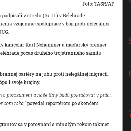
Foto: TASR/AP
odpísali v stredu (16. 11.) v Belehrade
nia vzájomnej spolupráce v boji proti nelegálnej
JUG.
sky kancelár Karl Nehammer a maďarský premiér
Belehrade počas druhého trojstranného samitu
obrannej bariéry na juhu proti nelegálnej migrácii.
pu i svoje krajiny.
o porozumení a naše tímy budú pokračovať v práci,
oncom roka,“
povedal reportérom po skončení
igrantov sa v porovnaní s minulým rokom takmer