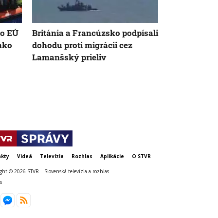
do EÚ
Británia a Francúzsko podpísali
VIDEO: Zeme
 ako
dohodu proti migrácii cez
Japonsku za
Lamanšský prieliv
uprostred op
chránili vla
kty
Videá
Televízia
Rozhlas
Aplikácie
O STVR
ght © 2026 STVR – Slovenská televízia a rozhlas
s