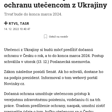
ochranu utečencom z Ukrajiny
Trvať bude do konca marca 2024.
RTVS
,
TASR
14. 12. 2022 10:40:47
Odlož na neskôr
Utečenci z Ukrajiny si budú môcť predĺžiť dočasnú
ochranu v Česku o rok, a to do konca marca 2024. Postup
schválila v utorok (13. 12.) Poslanecká snemovňa.
Zákon následne posúdi Senát. Ak ho schváli, dostane ho
na podpis prezident. Informoval o tom webový portál
Novinky.cz.
Dočasná ochrana umožňuje utečencom prístup k
verejnému zdravotnému poisteniu, vzdelaniu či na trh
práce. Úradom predĺženie ochrany, naopak, umožní zistiť
presnejšie údaje o tom, koľko utečencov sa v Česku