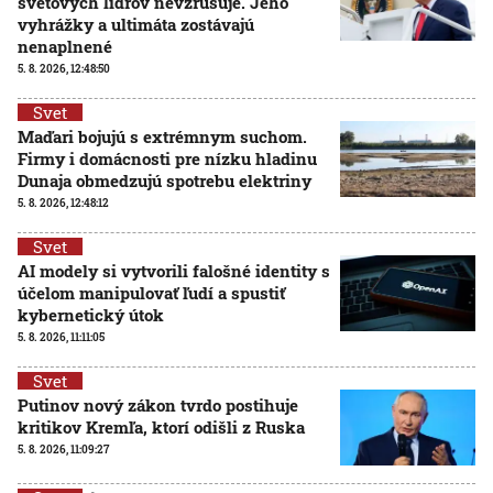
svetových lídrov nevzrušuje. Jeho
vyhrážky a ultimáta zostávajú
nenaplnené
5. 8. 2026, 12:48:50
Svet
Maďari bojujú s extrémnym suchom.
Firmy i domácnosti pre nízku hladinu
Dunaja obmedzujú spotrebu elektriny
5. 8. 2026, 12:48:12
Svet
AI modely si vytvorili falošné identity s
účelom manipulovať ľudí a spustiť
kybernetický útok
5. 8. 2026, 11:11:05
Svet
Putinov nový zákon tvrdo postihuje
kritikov Kremľa, ktorí odišli z Ruska
5. 8. 2026, 11:09:27