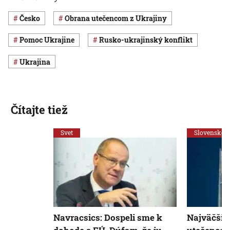
Česko
obrana utečencom z Ukrajiny
pomoc Ukrajine
rusko-ukrajinský konflikt
Ukrajina
Čítajte tiež
Svet
Slovensko
Navracsics: Dospeli sme k
Najväčšiu