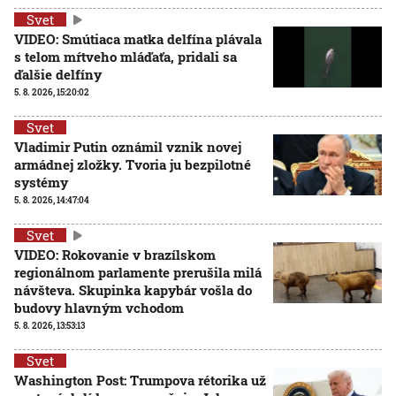
Svet
VIDEO: Smútiaca matka delfína plávala
s telom mŕtveho mláďaťa, pridali sa
ďalšie delfíny
5. 8. 2026, 15:20:02
Svet
Vladimir Putin oznámil vznik novej
armádnej zložky. Tvoria ju bezpilotné
systémy
5. 8. 2026, 14:47:04
Svet
VIDEO: Rokovanie v brazílskom
regionálnom parlamente prerušila milá
návšteva. Skupinka kapybár vošla do
budovy hlavným vchodom
5. 8. 2026, 13:53:13
Svet
Washington Post: Trumpova rétorika už