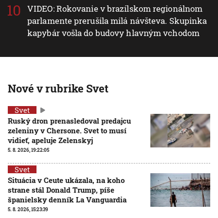
VIDEO: Rokovanie v brazílskom regionálnom
parlamente prerušila milá návšteva. Skupinka
kapybár vošla do budovy hlavným vchodom
Nové v rubrike Svet
Svet
Ruský dron prenasledoval predajcu
zeleniny v Chersone. Svet to musí
vidieť, apeluje Zelenskyj
5. 8. 2026, 19:22:05
Svet
Situácia v Ceute ukázala, na koho
strane stál Donald Trump, píše
španielsky denník La Vanguardia
5. 8. 2026, 15:23:39