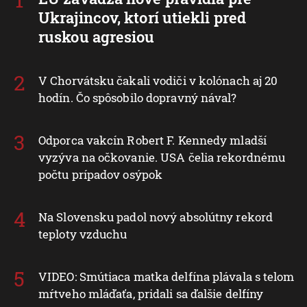
Ukrajincov, ktorí utiekli pred
ruskou agresiou
V Chorvátsku čakali vodiči v kolónach aj 20
hodín. Čo spôsobilo dopravný nával?
Odporca vakcín Robert F. Kennedy mladší
vyzýva na očkovanie. USA čelia rekordnému
počtu prípadov osýpok
Na Slovensku padol nový absolútny rekord
teploty vzduchu
VIDEO: Smútiaca matka delfína plávala s telom
mŕtveho mláďaťa, pridali sa ďalšie delfíny