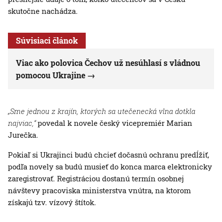
skutočne nachádza.
Súvisiaci článok
Viac ako polovica Čechov už nesúhlasí s vládnou
pomocou Ukrajine
„Sme jednou z krajín, ktorých sa utečenecká vlna dotkla
najviac,“
povedal k novele český vicepremiér Marian
Jurečka.
Pokiaľ si Ukrajinci budú chcieť dočasnú ochranu predĺžiť,
podľa novely sa budú musieť do konca marca elektronicky
zaregistrovať. Registráciou dostanú termín osobnej
návštevy pracoviska ministerstva vnútra, na ktorom
získajú tzv. vízový štítok.