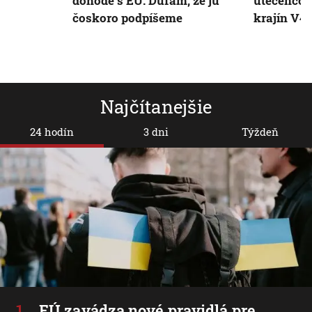
dohode s EÚ. Dúfam, že ju
utečencom
čoskoro podpíšeme
krajín V4 
Najčítanejšie
24 hodín
3 dni
Týždeň
EÚ zavádza nové pravidlá pre