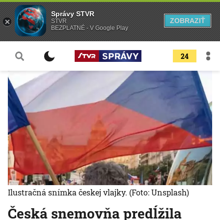
Správy STVR
ZOBRAZIŤ
STVR
BEZPLATNÉ - V Google Play
24
Ilustračná snímka českej vlajky.
(Foto: Unsplash)
Česká snemovňa predĺžila