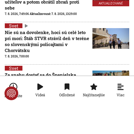
učiteľov a potom obrátil zbraň proti
AKTUALIZOVANÉ
sebe
7. 8. 2026, 7:49:06
Aktualizované:
7. 8. 2026, 13:29:00
Svet
Nie sú na dovolenke, hoci sú celé leto
pri mori: Štáb STVR strávil deň v teréne
so slovenskými policajtami v
Chorvátsku
7. 8. 2026, 7:00:00
Svet
Za snahu dostať sa do Španielska
zaplatili životom: Starosta Ceuty
oznámil tragickú bilanciu migračnej
krízy
Viac
Videá
Odložené
Najčítanejšie
Po minúte
6. 8. 2026, 16:16:47
Svet
Žena v Taliansku omylom vyhodila
žreb s výhrou milión eur. Smetiari ho
hľadali dva dni