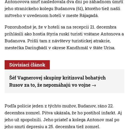
Antonovova smrť nasledovala dva dni po záhadnom úmrtí
jeho straníckeho kolegu Budanova (61), ktorého tiež našli
mŕtveho v uvedenom hoteli v meste Rájagadá.
Pozoruhodné je, že v hoteli sa na recepcii 21. decembra
prihlásili ako hostia štyria ruskí turisti vrátane Antonova a
Budanova. Prišli tam z návštevy turistickej atrakcie,
mestečka Daringbádí v okrese Kandhmál v štáte Urísa.
Súvisiaci článok
Šéf Vagnerovej skupiny kritizoval bohatých
Rusov za to, že nepomáhajú vo vojne
Podľa polície jeden z týchto mužov, Budanov, ráno 22.
decembra zomrel. Pitva ukázala, že ho postihol infarkt. Aj
jeho už spopolnili. Jeho priateľ a kolega Antonov mal po
jeho smrti depresiu a 25. decembra tiež zomrel.