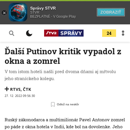
Správy STVR
ZOBRAZIŤ
STVR
BEZPLATNÉ - V Google Play
24
Ďalší Putinov kritik vypadol z
okna a zomrel
V tom istom hoteli našli pred dvoma dňami aj mŕtvolu
jeho straníckeho kolegu.
RTVS
,
ČTK
27. 12. 2022 09:56:30
Odlož na neskôr
Ruský zákonodarca a multimilionár Pavel Antonov zomrel
po páde z okna hotela v Indii, kde bol na dovolenke. Jeho