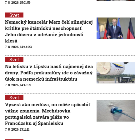
7. 8. 2026, 15:01:59
Svet
Nemecký kancelár Merz čelí silnejúcej
kritike pre štátnickú neschopnosť.
Jeho dôvera v udržanie jednotnosti
klesá
7. 8. 2026, 14:44:23
Svet
Na letisku v Lipsku našli najmenej dva
drony. Podľa prokuratúry ide o závažný
útok na nemeckú infraštruktúru
7. 8. 2026, 14:43:39
Svet
Vyzerá ako medúza, no môže spôsobiť
vážne zranenia. Mechúrovka
portugalská zatvára pláže vo
Francúzsku aj Španielsku
7. 8. 2026, 13:15:11