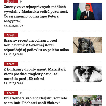
Svet
Zmeny vo verejnoprávnych médiách
vyvolali v Maďarsku veľkú pozornosť.
Čo sa zmenilo po nástupe Pétera
Magyara?
7. 8. 2026, 11:17:29
Svet
Bizarný recept na ochranu pred
horúčavami: V Severnej Kórei
odporúčajú aj polievku zo psieho mäsa
7. 8. 2026, 9:39:55
Svet
Z kurtizány dvojitý agent: Mata Hari,
ktorú postihol tragický osud, sa
narodila pred 150 rokmi
7. 8. 2026, 8:00:00
Svet
Pri streľbe v škole v Thajsku zomrelo
osem ľudí. Páchateľ zabil žiakov i