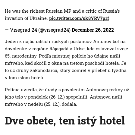
He was the richest Russian MP and a critic of Russia’s
invasion of Ukraine.
pic.twitter.com/sk8YRV7p1f
— Visegrád 24 (@visegrad24)
December 26, 2022
Jeden z najbohatších ruských poslancov Antonov bol na
dovolenke v regióne Rájagadá v Uríse, kde oslavoval svoje
65. narodeniny. Podľa miestnej polície ho údajne našli
mŕtveho, keď skočil z okna na treťom poschodí hotela. Je
to už druhý zákonodarca, ktorý zomrel v priebehu týždňa
v tom istom hoteli.
Polícia uviedla, že úrady s povolením Antonovej rodiny už
jeho telo v pondelok (26. 12.) spopolnili. Antonova našli
mŕtveho v nedeľu (25. 12.), dodala.
Dve obete, ten istý hotel