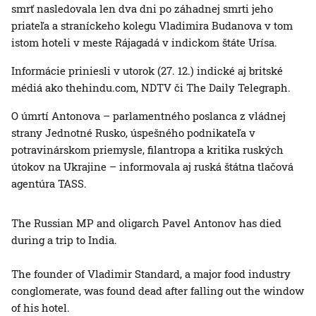
smrť nasledovala len dva dni po záhadnej smrti jeho
priateľa a straníckeho kolegu Vladimira Budanova v tom
istom hoteli v meste Rájagadá v indickom štáte Urísa.
Informácie priniesli v utorok (27. 12.) indické aj britské
médiá ako thehindu.com, NDTV či The Daily Telegraph.
O úmrtí Antonova – parlamentného poslanca z vládnej
strany Jednotné Rusko, úspešného podnikateľa v
potravinárskom priemysle, filantropa a kritika ruských
útokov na Ukrajine – informovala aj ruská štátna tlačová
agentúra TASS.
The Russian MP and oligarch Pavel Antonov has died
during a trip to India.
The founder of Vladimir Standard, a major food industry
conglomerate, was found dead after falling out the window
of his hotel.