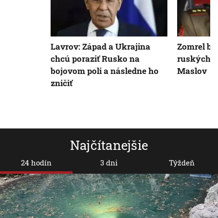
Lavrov: Západ a Ukrajina
Zomrel býv
chcú poraziť Rusko na
ruských p
bojovom poli a následne ho
Maslov
zničiť
Najčítanejšie
24 hodín
3 dni
Týždeň