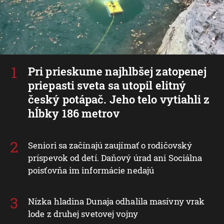
Pri prieskume najhlbšej zatopenej
priepasti sveta sa utopil elitný
český potápač. Jeho telo vytiahli z
hĺbky 186 metrov
Seniori sa začínajú zaujímať o rodičovský
príspevok od detí. Daňový úrad ani Sociálna
poisťovňa im informácie nedajú
Nízka hladina Dunaja odhalila masívny vrak
lode z druhej svetovej vojny