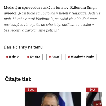
Medzitým sprievodca ruských turistov Džíténdra Singh
uviedol:
„Naši ľudia sa ubytovali v hoteli v Rájagade. Jeden z
nich, 61-ročný muž Vladimir B., sa začal zle cítiť. Keď sme
nasledujúce ráno prišli do jeho izby, našli sme ho ležať v
bezvedomí a zavolali sme políciu.“
Ďalšie články na tému:
kritik
Rusko
smrť
Vladimir Putin
Čítajte tiež
Svet
Svet