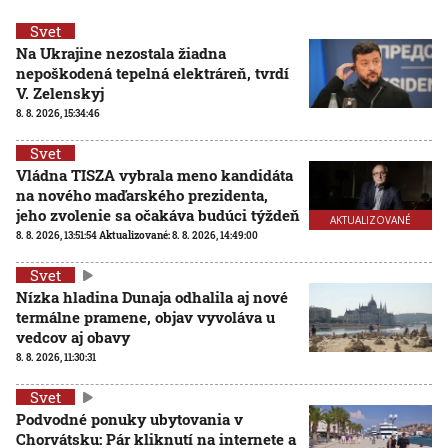
Svet
Na Ukrajine nezostala žiadna
nepoškodená tepelná elektráreň, tvrdí
V. Zelenskyj
8. 8. 2026, 15:34:46
Svet
Vládna TISZA vybrala meno kandidáta
na nového maďarského prezidenta,
jeho zvolenie sa očakáva budúci týždeň
AKTUALIZOVANÉ
8. 8. 2026, 13:51:54
Aktualizované:
8. 8. 2026, 14:49:00
Svet
Nízka hladina Dunaja odhalila aj nové
termálne pramene, objav vyvoláva u
vedcov aj obavy
8. 8. 2026, 11:30:31
Svet
Podvodné ponuky ubytovania v
Chorvátsku: Pár kliknutí na internete a