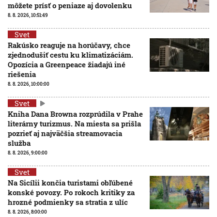
môžete prísť o peniaze aj dovolenku
8. 8. 2026, 10:51:49
Svet
Rakúsko reaguje na horúčavy, chce
zjednodušiť cestu ku klimatizáciám.
Opozícia a Greenpeace žiadajú iné
riešenia
8. 8. 2026, 10:00:00
Svet
Kniha Dana Browna rozprúdila v Prahe
literárny turizmus. Na miesta sa prišla
pozrieť aj najväčšia streamovacia
služba
8. 8. 2026, 9:00:00
Svet
Na Sicílii končia turistami obľúbené
konské povozy. Po rokoch kritiky za
hrozné podmienky sa stratia z ulíc
8. 8. 2026, 8:00:00