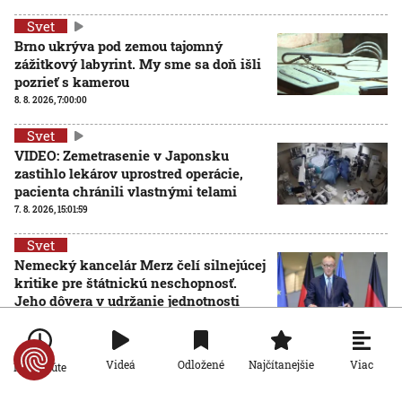
Svet
Brno ukrýva pod zemou tajomný
zážitkový labyrint. My sme sa doň išli
pozrieť s kamerou
8. 8. 2026, 7:00:00
Svet
VIDEO: Zemetrasenie v Japonsku
zastihlo lekárov uprostred operácie,
pacienta chránili vlastnými telami
7. 8. 2026, 15:01:59
Svet
Nemecký kancelár Merz čelí silnejúcej
kritike pre štátnickú neschopnosť.
Jeho dôvera v udržanie jednotnosti
klesá
7. 8. 2026, 14:44:23
Viac
Videá
Odložené
Najčítanejšie
Po minúte