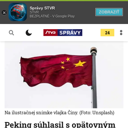
Správy STVR
ZOBRAZIŤ
STVR
BEZPLATNÉ - V Google Play
24
Na ilustračnej snímke vlajka Číny.
(Foto: Unsplash)
Peking súhlasil s opätovným