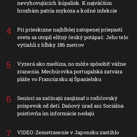
nevyhovujúcich kúpalísk. K najväčším
hrozbám patria mykóza a kožné infekcie
Pri prieskume najhlbšej zatopenej priepasti
sveta sa utopil elitný český potápač. Jeho telo
vytiahli z hĺbky 186 metrov
Vyzerá ako medúza, no môže spôsobiť vážne
zranenia. Mechúrovka portugalská zatvára
pláže vo Francúzsku aj Španielsku
Seniori sa začínajú zaujímať o rodičovský
príspevok od detí. Daňový úrad ani Sociálna
poisťovňa im informácie nedajú
VIDEO: Zemetrasenie v Japonsku zastihlo