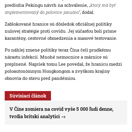
predložia Pekingu návrh na schválenie,
„ktorý má byť
implementovaný do polovice januára“
, dodal.
Zablokované hranice sú dôsledok oficiálnej politiky
nulovej stratégie proti covidu. Jej súčasťou boli prísne
karantény, cestovné obmedzenia a masové testovanie.
Po náhlej zmene politiky teraz Čína čelí prudkému
nárastu infekcií. Mnohé nemocnice a márnice sú
preplnené. Napriek tomu Lee povedal, že hranicu medzi
poloautonómnym Hongkongom a zvyškom krajiny
obnovia do stavu pred pandémiou.
Súvisiaci článok
V Číne zomiera na covid vyše 5 000 ľudí denne,
tvrdia britskí analytici