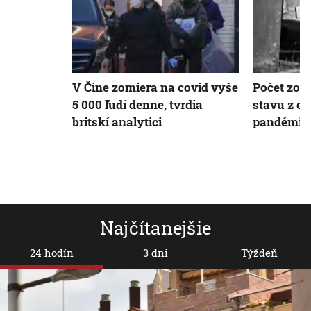
V Číne zomiera na covid vyše
Počet zomr
5 000 ľudí denne, tvrdia
stavu z ob
britskí analytici
pandémio
Najčítanejšie
24 hodín
3 dni
Týždeň