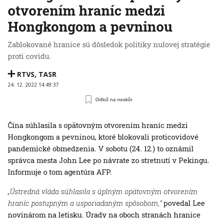
otvorením hraníc medzi
Hongkongom a pevninou
Zablokované hranice sú dôsledok politiky nulovej stratégie
proti covidu.
RTVS
,
TASR
24. 12. 2022 14:49:37
Odlož na neskôr
Čína súhlasila s opätovným otvorením hraníc medzi
Hongkongom a pevninou, ktoré blokovali proticovidové
pandemické obmedzenia. V sobotu (24. 12.) to oznámil
správca mesta John Lee po návrate zo stretnutí v Pekingu.
Informuje o tom agentúra AFP.
„Ústredná vláda súhlasila s úplným opätovným otvorením
hraníc postupným a usporiadaným spôsobom,“
povedal Lee
novinárom na letisku. Úrady na oboch stranách hranice