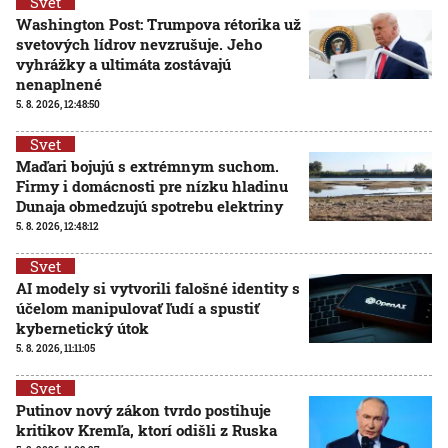
Svet
Washington Post: Trumpova rétorika už
svetových lídrov nevzrušuje. Jeho
vyhrážky a ultimáta zostávajú
nenaplnené
5. 8. 2026, 12:48:50
Svet
Maďari bojujú s extrémnym suchom.
Firmy i domácnosti pre nízku hladinu
Dunaja obmedzujú spotrebu elektriny
5. 8. 2026, 12:48:12
Svet
AI modely si vytvorili falošné identity s
účelom manipulovať ľudí a spustiť
kybernetický útok
5. 8. 2026, 11:11:05
Svet
Putinov nový zákon tvrdo postihuje
kritikov Kremľa, ktorí odišli z Ruska