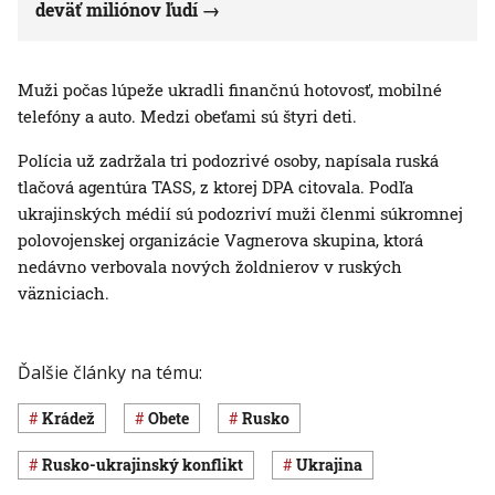
deväť miliónov ľudí
Muži počas lúpeže ukradli finančnú hotovosť, mobilné
telefóny a auto. Medzi obeťami sú štyri deti.
Polícia už zadržala tri podozrivé osoby, napísala ruská
tlačová agentúra TASS, z ktorej DPA citovala. Podľa
ukrajinských médií sú podozriví muži členmi súkromnej
polovojenskej organizácie Vagnerova skupina, ktorá
nedávno verbovala nových žoldnierov v ruských
väzniciach.
Ďalšie články na tému:
krádež
obete
Rusko
rusko-ukrajinský konflikt
Ukrajina