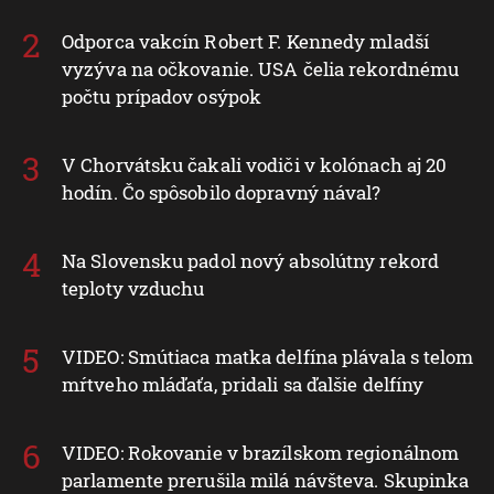
Odporca vakcín Robert F. Kennedy mladší
vyzýva na očkovanie. USA čelia rekordnému
počtu prípadov osýpok
V Chorvátsku čakali vodiči v kolónach aj 20
hodín. Čo spôsobilo dopravný nával?
Na Slovensku padol nový absolútny rekord
teploty vzduchu
VIDEO: Smútiaca matka delfína plávala s telom
mŕtveho mláďaťa, pridali sa ďalšie delfíny
VIDEO: Rokovanie v brazílskom regionálnom
parlamente prerušila milá návšteva. Skupinka