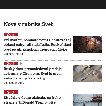
Nové v rubrike Svet
Svet
Pri ruskom bombardovaní Charkovskej
oblasti zahynuli traja ľudia. Rusko hlási
obeť po ukrajinskom dronovom útoku
6. 8. 2026, 7:54:40
Svet
Ruský dron prenasledoval predajcu
zeleniny v Chersone. Svet to musí
vidieť, apeluje Zelenskyj
5. 8. 2026, 19:22:05
Svet
Situácia v Ceute ukázala, na koho
strane stál Donald Trump, píše