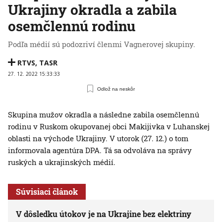
Ukrajiny okradla a zabila
osemčlennú rodinu
Podľa médií sú podozriví členmi Vagnerovej skupiny.
RTVS
,
TASR
27. 12. 2022 15:33:33
Odlož na neskôr
Skupina mužov okradla a následne zabila osemčlennú
rodinu v Ruskom okupovanej obci Makijivka v Luhanskej
oblasti na východe Ukrajiny. V utorok (27. 12.) o tom
informovala agentúra DPA. Tá sa odvoláva na správy
ruských a ukrajinských médií.
Súvisiaci článok
V dôsledku útokov je na Ukrajine bez elektriny