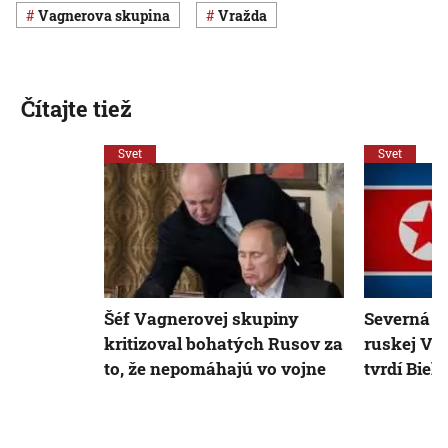
Vagnerova skupina
vražda
Čítajte tiež
Svet
Svet
Šéf Vagnerovej skupiny
Severná K
kritizoval bohatých Rusov za
ruskej Va
to, že nepomáhajú vo vojne
tvrdí Biel