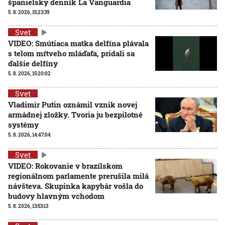
španielsky denník La Vanguardia
5. 8. 2026, 15:23:39
Svet
VIDEO: Smútiaca matka delfína plávala
s telom mŕtveho mláďaťa, pridali sa
ďalšie delfíny
5. 8. 2026, 15:20:02
Svet
Vladimir Putin oznámil vznik novej
armádnej zložky. Tvoria ju bezpilotné
systémy
5. 8. 2026, 14:47:04
Svet
VIDEO: Rokovanie v brazílskom
regionálnom parlamente prerušila milá
návšteva. Skupinka kapybár vošla do
budovy hlavným vchodom
5. 8. 2026, 13:53:13