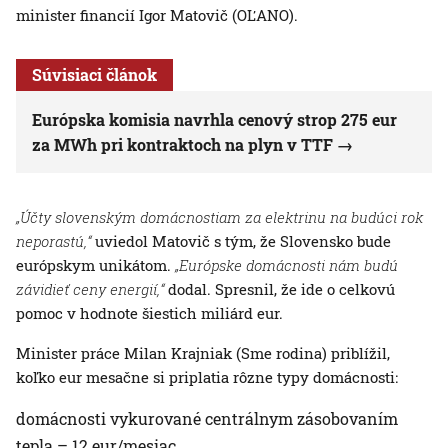
minister financií Igor Matovič (OĽANO).
Súvisiaci článok
Európska komisia navrhla cenový strop 275 eur
za MWh pri kontraktoch na plyn v TTF
„Účty slovenským domácnostiam za elektrinu na budúci rok
neporastú,“
uviedol Matovič s tým, že Slovensko bude
európskym unikátom.
„Európske domácnosti nám budú
závidieť ceny energií,“
dodal. Spresnil, že ide o celkovú
pomoc v hodnote šiestich miliárd eur.
Minister práce Milan Krajniak (Sme rodina) priblížil,
koľko eur mesačne si priplatia rôzne typy domácnosti:
domácnosti vykurované centrálnym zásobovaním
tepla – 12 eur/mesiac