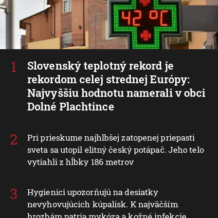
Slovenský teplotný rekord je
rekordom celej strednej Európy:
Najvyššiu hodnotu namerali v obci
Dolné Plachtince
Pri prieskume najhlbšej zatopenej priepasti
sveta sa utopil elitný český potápač. Jeho telo
vytiahli z hĺbky 186 metrov
Hygienici upozorňujú na desiatky
nevyhovujúcich kúpalísk. K najväčším
hrozbám patria mykóza a kožné infekcie