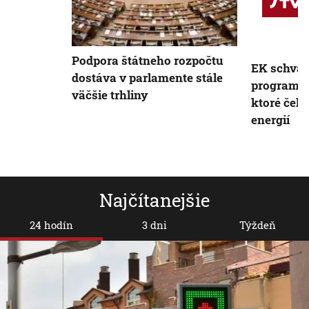
Podpora štátneho rozpočtu
EK schvál
dostáva v parlamente stále
program p
väčšie trhliny
ktoré čel
energií
Najčítanejšie
24 hodín
3 dni
Týždeň