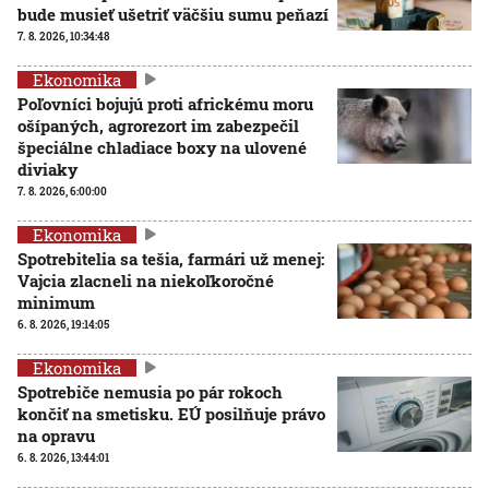
bude musieť ušetriť väčšiu sumu peňazí
7. 8. 2026, 10:34:48
Ekonomika
Poľovníci bojujú proti africkému moru
ošípaných, agrorezort im zabezpečil
špeciálne chladiace boxy na ulovené
diviaky
7. 8. 2026, 6:00:00
Ekonomika
Spotrebitelia sa tešia, farmári už menej:
Vajcia zlacneli na niekoľkoročné
minimum
6. 8. 2026, 19:14:05
Ekonomika
Spotrebiče nemusia po pár rokoch
končiť na smetisku. EÚ posilňuje právo
na opravu
6. 8. 2026, 13:44:01