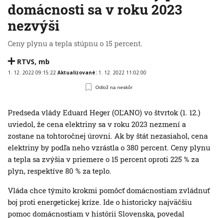
domácnosti sa v roku 2023
nezvýši
Ceny plynu a tepla stúpnu o 15 percent.
RTVS
,
mb
1. 12. 2022 09:15:22
Aktualizované:
1. 12. 2022 11:02:00
Odlož na neskôr
Predseda vlády Eduard Heger (OĽANO) vo štvrtok (1. 12.)
uviedol, že cena elektriny sa v roku 2023 nezmení a
zostane na tohtoročnej úrovni. Ak by štát nezasiahol, cena
elektriny by podľa neho vzrástla o 380 percent. Ceny plynu
a tepla sa zvýšia v priemere o 15 percent oproti 225 % za
plyn, respektíve 80 % za teplo.
Vláda chce týmito krokmi pomôcť domácnostiam zvládnuť
boj proti energetickej kríze. Ide o historicky najväčšiu
pomoc domácnostiam v histórii Slovenska, povedal