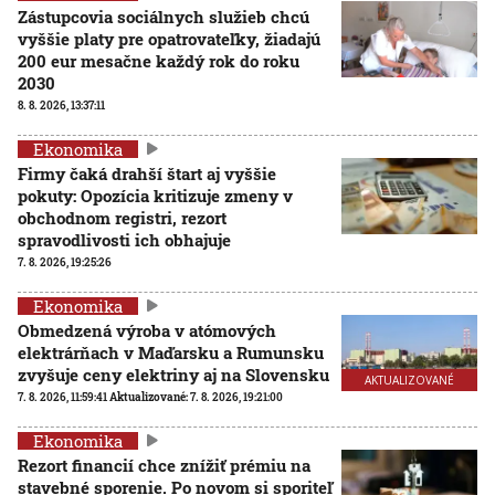
Zástupcovia sociálnych služieb chcú
vyššie platy pre opatrovateľky, žiadajú
200 eur mesačne každý rok do roku
2030
8. 8. 2026, 13:37:11
Ekonomika
Firmy čaká drahší štart aj vyššie
pokuty: Opozícia kritizuje zmeny v
obchodnom registri, rezort
spravodlivosti ich obhajuje
7. 8. 2026, 19:25:26
Ekonomika
Obmedzená výroba v atómových
elektrárňach v Maďarsku a Rumunsku
zvyšuje ceny elektriny aj na Slovensku
AKTUALIZOVANÉ
7. 8. 2026, 11:59:41
Aktualizované:
7. 8. 2026, 19:21:00
Ekonomika
Rezort financií chce znížiť prémiu na
stavebné sporenie. Po novom si sporiteľ