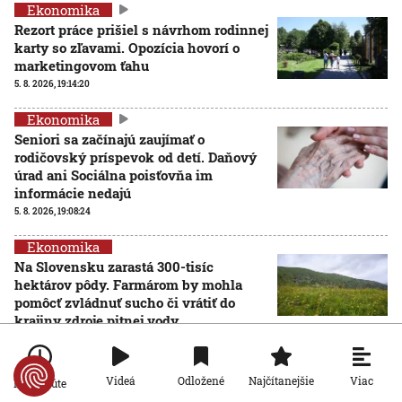
Ekonomika
Rezort práce prišiel s návrhom rodinnej
karty so zľavami. Opozícia hovorí o
marketingovom ťahu
5. 8. 2026, 19:14:20
Ekonomika
Seniori sa začínajú zaujímať o
rodičovský príspevok od detí. Daňový
úrad ani Sociálna poisťovňa im
informácie nedajú
5. 8. 2026, 19:08:24
Ekonomika
Na Slovensku zarastá 300-tisíc
hektárov pôdy. Farmárom by mohla
pomôcť zvládnuť sucho či vrátiť do
krajiny zdroje pitnej vody
5. 8. 2026, 15:04:57
Ekonomika
Viac
Videá
Odložené
Najčítanejšie
Po minúte
Štyri z desiatich slovenských