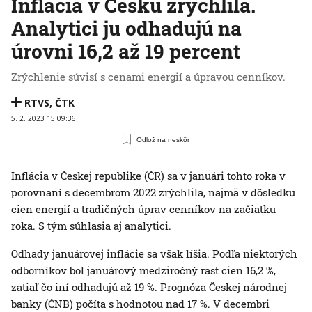
Inflácia v Česku zrýchlila.
Analytici ju odhadujú na
úrovni 16,2 až 19 percent
Zrýchlenie súvisí s cenami energií a úpravou cenníkov.
RTVS
,
ČTK
5. 2. 2023 15:09:36
Odlož na neskôr
Inflácia v Českej republike (ČR) sa v januári tohto roka v
porovnaní s decembrom 2022 zrýchlila, najmä v dôsledku
cien energií a tradičných úprav cenníkov na začiatku
roka. S tým súhlasia aj analytici.
Odhady januárovej inflácie sa však líšia. Podľa niektorých
odborníkov bol januárový medziročný rast cien 16,2 %,
zatiaľ čo iní odhadujú až 19 %. Prognóza Českej národnej
banky (ČNB) počíta s hodnotou nad 17 %. V decembri