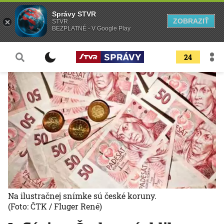
Správy STVR
ZOBRAZIŤ
STVR
BEZPLATNÉ - V Google Play
24
Na ilustračnej snímke sú české koruny.
(Foto: ČTK / Fluger René)