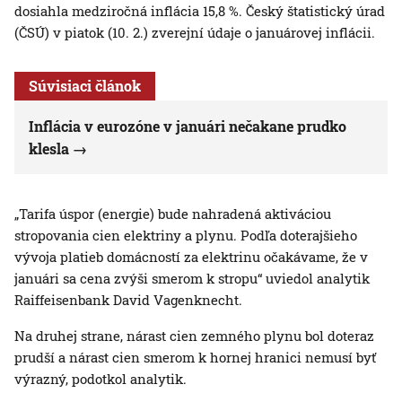
dosiahla medziročná inflácia 15,8 %. Český štatistický úrad
(ČSÚ) v piatok (10. 2.) zverejní údaje o januárovej inflácii.
Súvisiaci článok
Inflácia v eurozóne v januári nečakane prudko
klesla
„Tarifa úspor (energie) bude nahradená aktiváciou
stropovania cien elektriny a plynu. Podľa doterajšieho
vývoja platieb domácností za elektrinu očakávame, že v
januári sa cena zvýši smerom k stropu“ uviedol analytik
Raiffeisenbank David Vagenknecht.
Na druhej strane, nárast cien zemného plynu bol doteraz
prudší a nárast cien smerom k hornej hranici nemusí byť
výrazný, podotkol analytik.