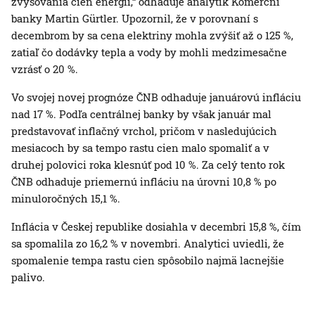
zvyšovania cien energií,“ odhaduje analytik Komerční
banky Martin Gürtler. Upozornil, že v porovnaní s
decembrom by sa cena elektriny mohla zvýšiť až o 125 %,
zatiaľ čo dodávky tepla a vody by mohli medzimesačne
vzrásť o 20 %.
Vo svojej novej prognóze ČNB odhaduje januárovú infláciu
nad 17 %. Podľa centrálnej banky by však január mal
predstavovať inflačný vrchol, pričom v nasledujúcich
mesiacoch by sa tempo rastu cien malo spomaliť a v
druhej polovici roka klesnúť pod 10 %. Za celý tento rok
ČNB odhaduje priemernú infláciu na úrovni 10,8 % po
minuloročných 15,1 %.
Inflácia v Českej republike dosiahla v decembri 15,8 %, čím
sa spomalila zo 16,2 % v novembri. Analytici uviedli, že
spomalenie tempa rastu cien spôsobilo najmä lacnejšie
palivo.