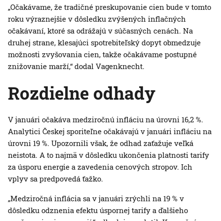
„Očakávame, že tradičné preskupovanie cien bude v tomto
roku výraznejšie v dôsledku zvýšených inflačných
očakávaní, ktoré sa odrážajú v súčasných cenách. Na
druhej strane, klesajúci spotrebiteľský dopyt obmedzuje
možnosti zvyšovania cien, takže očakávame postupné
znižovanie marží,“ dodal Vagenknecht.
Rozdielne odhady
V januári očakáva medziročnú infláciu na úrovni 16,2 %.
Analytici Českej sporiteľne očakávajú v januári infláciu na
úrovni 19 %. Upozornili však, že odhad zaťažuje veľká
neistota. A to najmä v dôsledku ukončenia platnosti tarify
za úsporu energie a zavedenia cenových stropov. Ich
vplyv sa predpovedá ťažko.
„Medziročná inflácia sa v januári zrýchli na 19 % v
dôsledku odznenia efektu úspornej tarify a ďalšieho