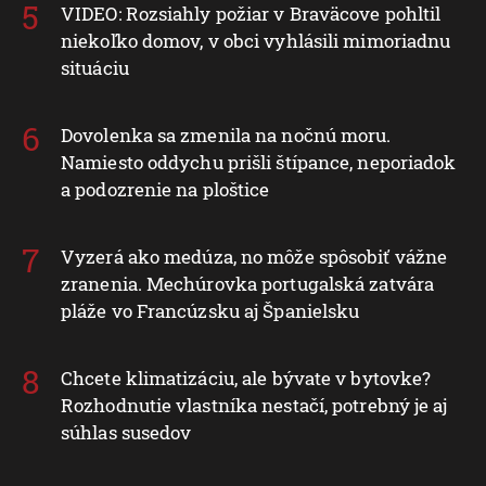
VIDEO: Rozsiahly požiar v Braväcove pohltil
niekoľko domov, v obci vyhlásili mimoriadnu
situáciu
Dovolenka sa zmenila na nočnú moru.
Namiesto oddychu prišli štípance, neporiadok
a podozrenie na ploštice
Vyzerá ako medúza, no môže spôsobiť vážne
zranenia. Mechúrovka portugalská zatvára
pláže vo Francúzsku aj Španielsku
Chcete klimatizáciu, ale bývate v bytovke?
Rozhodnutie vlastníka nestačí, potrebný je aj
súhlas susedov