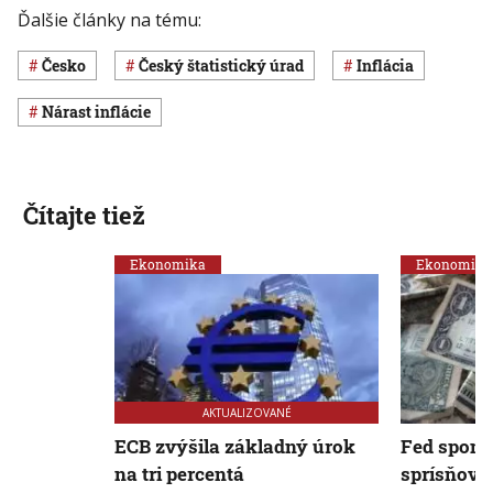
Ďalšie články na tému:
Česko
Český štatistický úrad
inflácia
nárast inflácie
Čítajte tiež
Ekonomika
Ekonomika
AKTUALIZOVANÉ
ECB zvýšila základný úrok
Fed spoma
na tri percentá
sprísňova