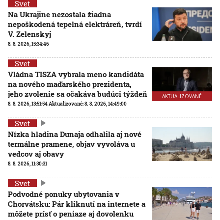
Svet
Na Ukrajine nezostala žiadna
nepoškodená tepelná elektráreň, tvrdí
V. Zelenskyj
8. 8. 2026, 15:34:46
Svet
Vládna TISZA vybrala meno kandidáta
na nového maďarského prezidenta,
jeho zvolenie sa očakáva budúci týždeň
AKTUALIZOVANÉ
8. 8. 2026, 13:51:54
Aktualizované:
8. 8. 2026, 14:49:00
Svet
Nízka hladina Dunaja odhalila aj nové
termálne pramene, objav vyvoláva u
vedcov aj obavy
8. 8. 2026, 11:30:31
Svet
Podvodné ponuky ubytovania v
Chorvátsku: Pár kliknutí na internete a
môžete prísť o peniaze aj dovolenku