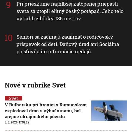
Pri prieskume najhlbšej zatopenej priepasti
sveta sa utopil elitný český potápač. Jeho telo
vytiahli z hĺbky 186 metrov
Seniori sa začínajú zaujímať o rodičovský
príspevok od detí. Daňový úrad ani Sociálna
poisťovňa im informácie nedajú
Nové v rubrike Svet
Svet
V Bulharsku pri hranici s Rumunskom
explodoval dron s výbušninami, bol
zrejme ukrajinského pôvodu
8. 8. 2026, 17:52:27