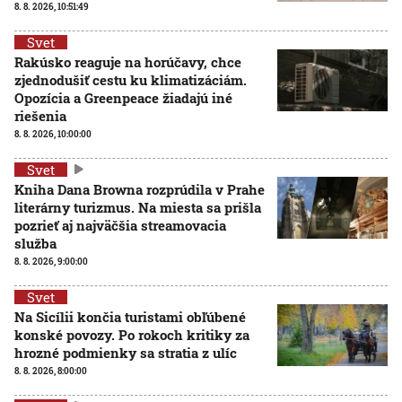
8. 8. 2026, 10:51:49
Svet
Rakúsko reaguje na horúčavy, chce
zjednodušiť cestu ku klimatizáciám.
Opozícia a Greenpeace žiadajú iné
riešenia
8. 8. 2026, 10:00:00
Svet
Kniha Dana Browna rozprúdila v Prahe
literárny turizmus. Na miesta sa prišla
pozrieť aj najväčšia streamovacia
služba
8. 8. 2026, 9:00:00
Svet
Na Sicílii končia turistami obľúbené
konské povozy. Po rokoch kritiky za
hrozné podmienky sa stratia z ulíc
8. 8. 2026, 8:00:00