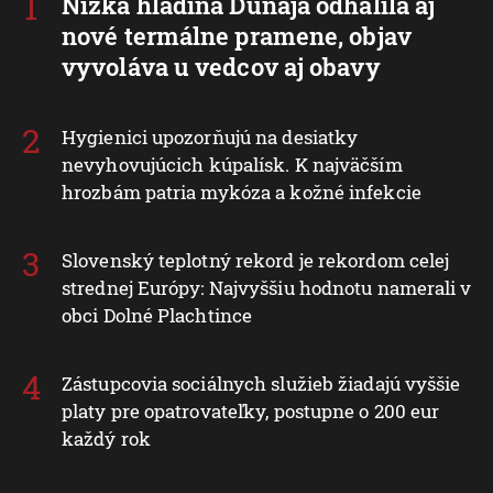
Nízka hladina Dunaja odhalila aj
nové termálne pramene, objav
vyvoláva u vedcov aj obavy
Hygienici upozorňujú na desiatky
nevyhovujúcich kúpalísk. K najväčším
hrozbám patria mykóza a kožné infekcie
Slovenský teplotný rekord je rekordom celej
strednej Európy: Najvyššiu hodnotu namerali v
obci Dolné Plachtince
Zástupcovia sociálnych služieb žiadajú vyššie
platy pre opatrovateľky, postupne o 200 eur
každý rok