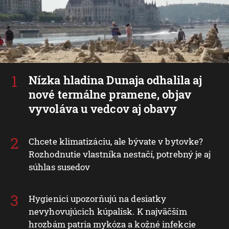
Nízka hladina Dunaja odhalila aj
nové termálne pramene, objav
vyvoláva u vedcov aj obavy
Chcete klimatizáciu, ale bývate v bytovke?
Rozhodnutie vlastníka nestačí, potrebný je aj
súhlas susedov
Hygienici upozorňujú na desiatky
nevyhovujúcich kúpalísk. K najväčším
hrozbám patria mykóza a kožné infekcie