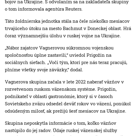
bojov na Ukrajine. S odvolaním sa na zakladateľa skupiny
o tom informovala agentúra Reuters.
Táto žoldnierska jednotka stála na čele niekoľko mesiacov
trvajúceho útoku na mesto Bachmut v Doneckej oblast. Hrá
čoraz významnejšiu úlohu v ruskej vojne na Ukrajine.
„Nábor zajatcov Vagnerovou súkromnou vojenskou
spoločnosťou úplne zastavili,“ uviedol Prigožin na
sociálnych sieťach. „Voči tým, ktorí pre nás teraz pracujú,
plníme všetky svoje záväzky,“ dodal.
Vagnerova skupina začala v lete 2022 naberať väzňov v
rozvetvenom ruskom väzenskom systéme. Prigožin,
podnikateľ v oblasti gastronómie, ktorý si v časoch
Sovietskeho zväzu odsedel deväť rokov vo väzení, ponúkol
odsúdeným milosť, ak prežijú šesť mesiacov na Ukrajine.
Skupina neposkytla informácie o tom, koľko väzňov
nastúpilo do jej radov. Údaje ruskej väzenskej služby