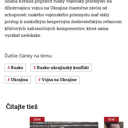
Snaha Kremľa pripraviť ruský vojenský priemysel na
dlhotrvajúcu vojnu na Ukrajine čiastočne závisí od
schopnosti ruského vojenského priemyslu mať stály
prístup k niekoľkým bezpečným dodávateľským reťazcom
kľúčových zahraničných komponentov, ktoré sama
vyrábať nedokáže.
Ďalšie články na tému:
Rusko
rusko-ukrajinský konflikt
Ukrajina
vojna na Ukrajine
Čítajte tiež
Svet
Svet