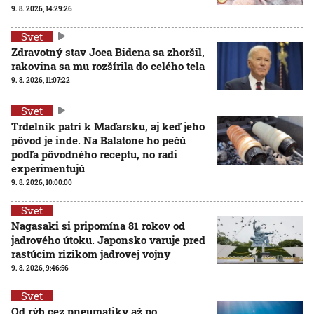
9. 8. 2026, 14:29:26
Svet
Zdravotný stav Joea Bidena sa zhoršil,
rakovina sa mu rozšírila do celého tela
9. 8. 2026, 11:07:22
Svet
Trdelník patrí k Maďarsku, aj keď jeho
pôvod je inde. Na Balatone ho pečú
podľa pôvodného receptu, no radi
experimentujú
9. 8. 2026, 10:00:00
Svet
Nagasaki si pripomína 81 rokov od
jadrového útoku. Japonsko varuje pred
rastúcim rizikom jadrovej vojny
9. 8. 2026, 9:46:56
Svet
Od rýb cez pneumatiky až po