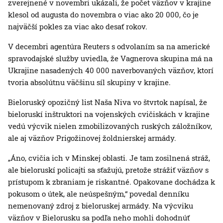
zverejnené v novembri ukázali, že počet väzňov v krajine
klesol od augusta do novembra o viac ako 20 000, čo je
najväčší pokles za viac ako desať rokov.
V decembri agentúra Reuters s odvolaním sa na americké
spravodajské služby uviedla, že Vagnerova skupina má na
Ukrajine nasadených 40 000 naverbovaných väzňov, ktorí
tvoria absolútnu väčšinu síl skupiny v krajine.
Bieloruský opozičný list Naša Niva vo štvrtok napísal, že
bieloruskí inštruktori na vojenských cvičiskách v krajine
vedú výcvik nielen zmobilizovaných ruských záložníkov,
ale aj väzňov Prigožinovej žoldnierskej armády.
„Áno, cvičia ich v Minskej oblasti. Je tam zosilnená stráž,
ale bieloruskí policajti sa sťažujú, pretože strážiť väzňov s
prístupom k zbraniam je riskantné. Opakovane dochádza k
pokusom o útek, ale neúspešným,“ povedal denníku
nemenovaný zdroj z bieloruskej armády. Na výcviku
väzňov v Bielorusku sa podľa neho mohli dohodnúť