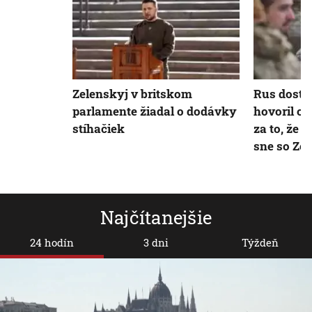
Zelenskyj v britskom
Rus dostal
parlamente žiadal o dodávky
hovoril o t
stíhačiek
za to, že 
sne so Ze
Najčítanejšie
24 hodín
3 dni
Týždeň