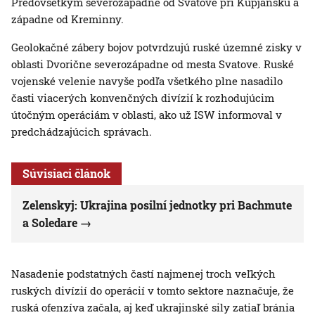
Predovšetkým severozápadne od Svatove pri Kupjansku a
západne od Kreminny.
Geolokačné zábery bojov potvrdzujú ruské územné zisky v
oblasti Dvorične severozápadne od mesta Svatove. Ruské
vojenské velenie navyše podľa všetkého plne nasadilo
časti viacerých konvenčných divízií k rozhodujúcim
útočným operáciám v oblasti, ako už ISW informoval v
predchádzajúcich správach.
Súvisiaci článok
Zelenskyj: Ukrajina posilní jednotky pri Bachmute
a Soledare
Nasadenie podstatných častí najmenej troch veľkých
ruských divízií do operácií v tomto sektore naznačuje, že
ruská ofenzíva začala, aj keď ukrajinské sily zatiaľ bránia