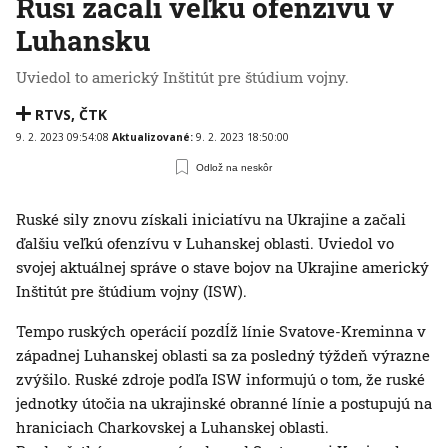
Rusi začali veľkú ofenzívu v
Luhansku
Uviedol to americký Inštitút pre štúdium vojny.
RTVS
,
ČTK
9. 2. 2023 09:54:08
Aktualizované:
9. 2. 2023 18:50:00
Odlož na neskôr
Ruské sily znovu získali iniciatívu na Ukrajine a začali
ďalšiu veľkú ofenzívu v Luhanskej oblasti. Uviedol vo
svojej aktuálnej správe o stave bojov na Ukrajine americký
Inštitút pre štúdium vojny (ISW).
Tempo ruských operácií pozdĺž línie Svatove-Kreminna v
západnej Luhanskej oblasti sa za posledný týždeň výrazne
zvýšilo. Ruské zdroje podľa ISW informujú o tom, že ruské
jednotky útočia na ukrajinské obranné línie a postupujú na
hraniciach Charkovskej a Luhanskej oblasti.