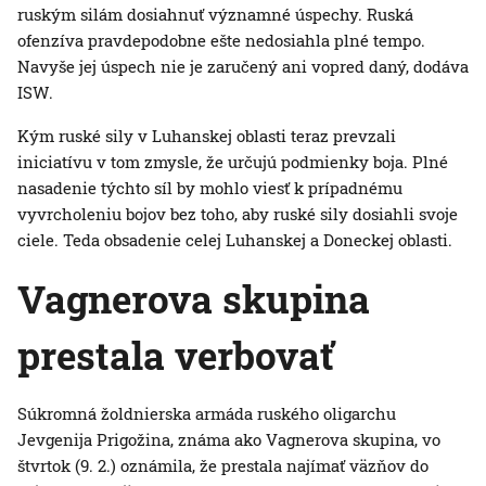
ruským silám dosiahnuť významné úspechy. Ruská
ofenzíva pravdepodobne ešte nedosiahla plné tempo.
Navyše jej úspech nie je zaručený ani vopred daný, dodáva
ISW.
Kým ruské sily v Luhanskej oblasti teraz prevzali
iniciatívu v tom zmysle, že určujú podmienky boja. Plné
nasadenie týchto síl by mohlo viesť k prípadnému
vyvrcholeniu bojov bez toho, aby ruské sily dosiahli svoje
ciele. Teda obsadenie celej Luhanskej a Doneckej oblasti.
Vagnerova skupina
prestala verbovať
Súkromná žoldnierska armáda ruského oligarchu
Jevgenija Prigožina, známa ako Vagnerova skupina, vo
štvrtok (9. 2.) oznámila, že prestala najímať väzňov do