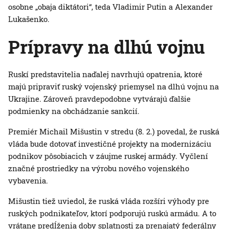
osobne „obaja diktátori“, teda Vladimir Putin a Alexander
Lukašenko.
Prípravy na dlhú vojnu
Ruskí predstavitelia naďalej navrhujú opatrenia, ktoré
majú pripraviť ruský vojenský priemysel na dlhú vojnu na
Ukrajine. Zároveň pravdepodobne vytvárajú ďalšie
podmienky na obchádzanie sankcií.
Premiér Michail Mišustin v stredu (8. 2.) povedal, že ruská
vláda bude dotovať investičné projekty na modernizáciu
podnikov pôsobiacich v záujme ruskej armády. Vyčlení
značné prostriedky na výrobu nového vojenského
vybavenia.
Mišustin tiež uviedol, že ruská vláda rozšíri výhody pre
ruských podnikateľov, ktorí podporujú ruskú armádu. A to
vrátane predĺženia doby splatnosti za prenajatý federálny