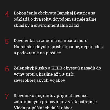
Dokončenie obchvatu Banskej Bystrice sa
odkladá o dva roky, dôvodom sú nelegálne
skládky a environmentálna záťaž
Dovolenka sa zmenila na nočnú moru.
Namiesto oddychu prišli štípance, neporiadok
a podozrenie na ploštice
Zelenskyj: Rusko a KĽDR chystajú nasadiť do
vojny proti Ukrajine až 50-tisíc
severokórejských vojakov
Slovensko migrantov prijímať nechce,
zahraničných pracovníkov však potrebuje.
Vláda pripúšťa ich ďalší nábor