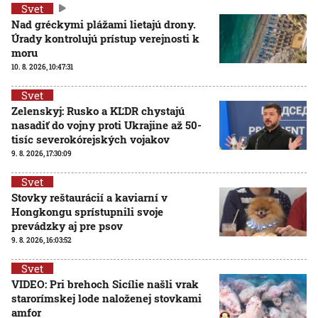
Svet
Nad gréckymi plážami lietajú drony.
Úrady kontrolujú prístup verejnosti k
moru
10. 8. 2026, 10:47:31
Svet
Zelenskyj: Rusko a KĽDR chystajú
nasadiť do vojny proti Ukrajine až 50-
tisíc severokórejských vojakov
9. 8. 2026, 17:30:09
Svet
Stovky reštaurácií a kaviarní v
Hongkongu sprístupnili svoje
prevádzky aj pre psov
9. 8. 2026, 16:03:52
Svet
VIDEO: Pri brehoch Sicílie našli vrak
starorímskej lode naloženej stovkami
amfor