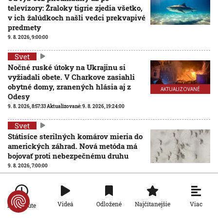
televízory: Žraloky tigrie zjedia všetko,
v ich žalúdkoch našli vedci prekvapivé
predmety
9. 8. 2026, 9:00:00
Svet
Nočné ruské útoky na Ukrajinu si
vyžiadali obete. V Charkove zasiahli
obytné domy, zranených hlásia aj z
AKTUALIZOVANÉ
Odesy
9. 8. 2026, 8:57:33
Aktualizované:
9. 8. 2026, 19:24:00
Svet
Státisíce sterilných komárov mieria do
amerických záhrad. Nová metóda má
bojovať proti nebezpečnému druhu
9. 8. 2026, 7:00:00
Viac
Videá
Odložené
Najčítanejšie
Po minúte