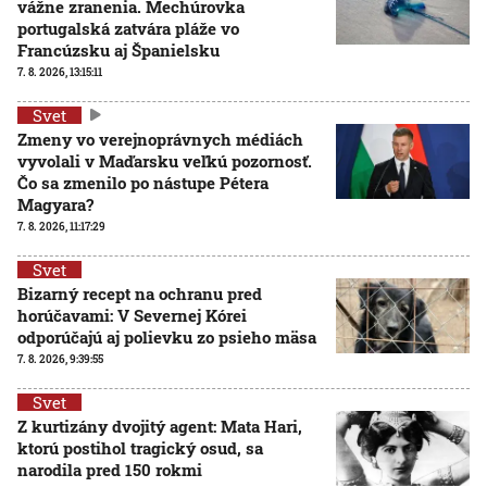
vážne zranenia. Mechúrovka
portugalská zatvára pláže vo
Francúzsku aj Španielsku
7. 8. 2026, 13:15:11
Svet
Zmeny vo verejnoprávnych médiách
vyvolali v Maďarsku veľkú pozornosť.
Čo sa zmenilo po nástupe Pétera
Magyara?
7. 8. 2026, 11:17:29
Svet
Bizarný recept na ochranu pred
horúčavami: V Severnej Kórei
odporúčajú aj polievku zo psieho mäsa
7. 8. 2026, 9:39:55
Svet
Z kurtizány dvojitý agent: Mata Hari,
ktorú postihol tragický osud, sa
narodila pred 150 rokmi