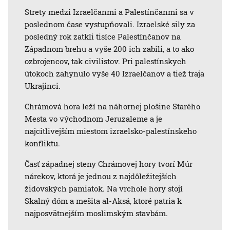
Strety medzi Izraelčanmi a Palestínčanmi sa v
poslednom čase vystupňovali. Izraelské sily za
posledný rok zatkli tisíce Palestínčanov na
Západnom brehu a vyše 200 ich zabili, a to ako
ozbrojencov, tak civilistov. Pri palestínskych
útokoch zahynulo vyše 40 Izraelčanov a tiež traja
Ukrajinci.
Chrámová hora leží na náhornej plošine Starého
Mesta vo východnom Jeruzaleme a je
najcitlivejším miestom izraelsko-palestínskeho
konfliktu.
Časť západnej steny Chrámovej hory tvorí Múr
nárekov, ktorá je jednou z najdôležitejších
židovských pamiatok. Na vrchole hory stojí
Skalný dóm a mešita al-Aksá, ktoré patria k
najposvätnejším moslimským stavbám.