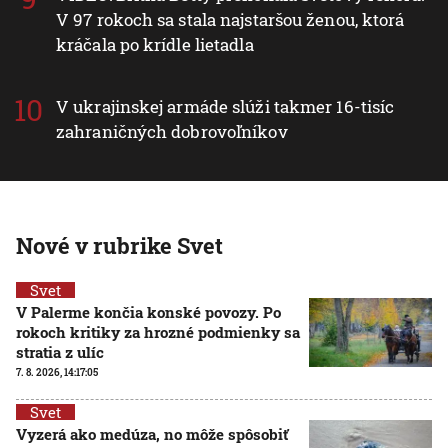
V 97 rokoch sa stala najstaršou ženou, ktorá
kráčala po krídle lietadla
V ukrajinskej armáde slúži takmer 16-tisíc
zahraničných dobrovoľníkov
Nové v rubrike Svet
Svet
V Palerme končia konské povozy. Po
rokoch kritiky za hrozné podmienky sa
stratia z ulíc
7. 8. 2026, 14:17:05
Svet
Vyzerá ako medúza, no môže spôsobiť