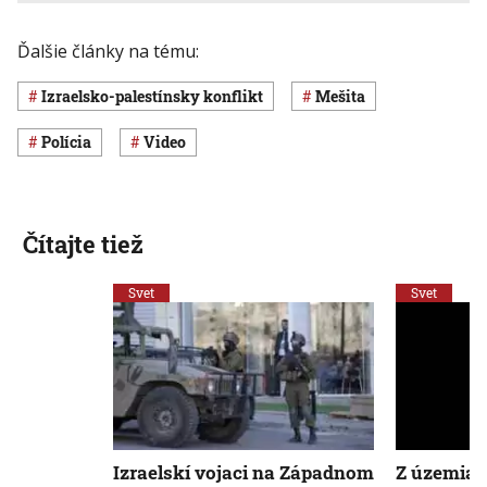
Ďalšie články na tému:
izraelsko-palestínsky konflikt
mešita
polícia
Video
Čítajte tiež
Svet
Svet
Izraelskí vojaci na Západnom
Z územia 