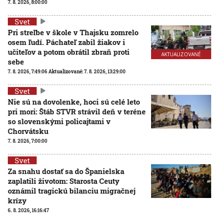
7. 8. 2026, 8:00:00
Svet
Pri streľbe v škole v Thajsku zomrelo
osem ľudí. Páchateľ zabil žiakov i
učiteľov a potom obrátil zbraň proti
AKTUALIZOVANÉ
sebe
7. 8. 2026, 7:49:06
Aktualizované:
7. 8. 2026, 13:29:00
Svet
Nie sú na dovolenke, hoci sú celé leto
pri mori: Štáb STVR strávil deň v teréne
so slovenskými policajtami v
Chorvátsku
7. 8. 2026, 7:00:00
Svet
Za snahu dostať sa do Španielska
zaplatili životom: Starosta Ceuty
oznámil tragickú bilanciu migračnej
krízy
6. 8. 2026, 16:16:47