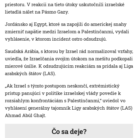
priestoru. V reakcii na tieto útoky uskutočnili izraelské
lietadlá nálet na Pásmo Gazy.
Jordánsko aj Egypt, ktoré sa zapojili do americkej snahy
zmierniť napätie medzi Izraelom a Palestínčanmi, vydali
vyhlásenie, v ktorom incident ostro odsudzujú.
Saudská Arábia, s ktorou by Izrael rád normalizoval vzťahy,
uviedla, že Izraelčania svojím útokom na mešitu podkopali
mierové úsilie. K odsudzujúcim reakciám sa pridala aj Liga
arabských štátov (LAS).
„Ak Izrael s týmto postupom neskončí, extrémistický
prístup panujúci v politike izraelskej vlády povedie k
rozsiahlym konfrontáciám s Palestínčanmi,“ uviedol vo
vyhlásení generálny tajomník Ligy arabských štátov (LAS)
Ahmad Abúl Ghajt.
Čo sa deje?