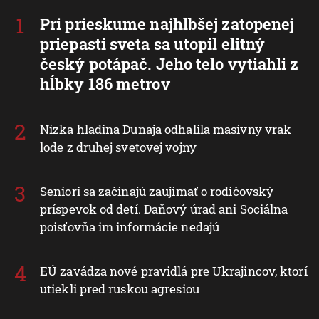
Pri prieskume najhlbšej zatopenej
priepasti sveta sa utopil elitný
český potápač. Jeho telo vytiahli z
hĺbky 186 metrov
Nízka hladina Dunaja odhalila masívny vrak
lode z druhej svetovej vojny
Seniori sa začínajú zaujímať o rodičovský
príspevok od detí. Daňový úrad ani Sociálna
poisťovňa im informácie nedajú
EÚ zavádza nové pravidlá pre Ukrajincov, ktorí
utiekli pred ruskou agresiou