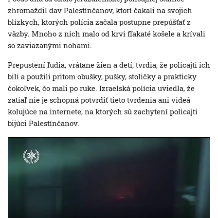
zhromaždil dav Palestínčanov, ktorí čakali na svojich
blízkych, ktorých polícia začala postupne prepúšťať z
väzby. Mnoho z nich malo od krvi fľakaté košele a krívali
so zaviazanými nohami.
Prepustení ľudia, vrátane žien a detí, tvrdia, že policajti ich
bili a použili pritom obušky, pušky, stoličky a prakticky
čokoľvek, čo mali po ruke. Izraelská polícia uviedla, že
zatiaľ nie je schopná potvrdiť tieto tvrdenia ani videá
kolujúce na internete, na ktorých sú zachytení policajti
bijúci Palestínčanov.