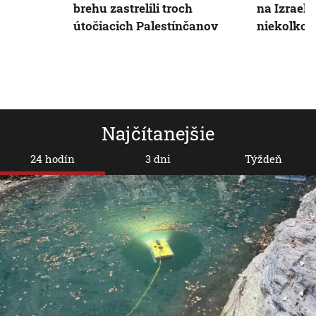
brehu zastrelili troch
na Izrael
útočiacich Palestínčanov
niekoľko r
Najčítanejšie
24 hodín
3 dni
Týždeň