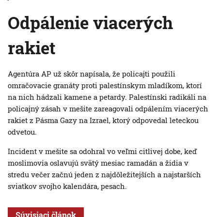
Odpálenie viacerých
rakiet
Agentúra AP už skôr napísala, že policajti použili
omračovacie granáty proti palestínskym mladíkom, ktorí
na nich hádzali kamene a petardy. Palestínski radikáli na
policajný zásah v mešite zareagovali odpálením viacerých
rakiet z Pásma Gazy na Izrael, ktorý odpovedal leteckou
odvetou.
Incident v mešite sa odohral vo veľmi citlivej dobe, keď
moslimovia oslavujú svätý mesiac ramadán a židia v
stredu večer začnú jeden z najdôležitejších a najstarších
sviatkov svojho kalendára, pesach.
Súvisiaci článok