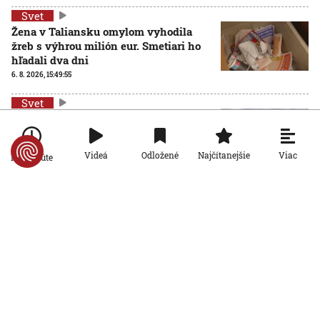
Svet
Žena v Taliansku omylom vyhodila
žreb s výhrou milión eur. Smetiari ho
hľadali dva dni
6. 8. 2026, 15:49:55
Svet
VIDEO: Britka Betty prekonala svetový
rekord. V 97 rokoch sa stala najstaršou
ženou, ktorá kráčala po krídle lietadla
Viac
Videá
Odložené
Najčítanejšie
Po minúte
6. 8. 2026, 15:40:24
Svet
V ukrajinskej armáde slúži takmer 16-
tisíc zahraničných dobrovoľníkov
6. 8. 2026, 14:26:05
Svet
Pred voľbami vo Francúzsku silnie
ruská dezinformačná kampaň. Terčom
sú viacerí politici