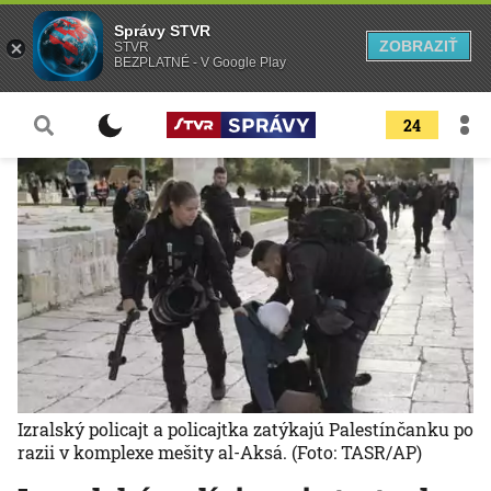
Správy STVR
ZOBRAZIŤ
STVR
BEZPLATNÉ - V Google Play
24
Izralský policajt a policajtka zatýkajú Palestínčanku po
razii v komplexe mešity al-Aksá.
(Foto: TASR/AP)