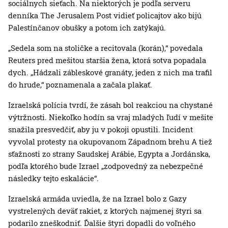
sociálnych sieťach. Na niektorých je podľa serveru
denníka The Jerusalem Post vidieť policajtov ako bijú
Palestínčanov obušky a potom ich zatýkajú.
„Sedela som na stoličke a recitovala (korán),“ povedala
Reuters pred mešitou staršia žena, ktorá sotva popadala
dych. „Hádzali zábleskové granáty, jeden z nich ma trafil
do hrude,“ poznamenala a začala plakať.
Izraelská polícia tvrdí, že zásah bol reakciou na chystané
výtržnosti. Niekoľko hodín sa vraj mladých ľudí v mešite
snažila presvedčiť, aby ju v pokoji opustili. Incident
vyvolal protesty na okupovanom Západnom brehu A tiež
sťažnosti zo strany Saudskej Arábie, Egypta a Jordánska,
podľa ktorého bude Izrael „zodpovedný za nebezpečné
následky tejto eskalácie“.
Izraelská armáda uviedla, že na Izrael bolo z Gazy
vystrelených deväť rakiet, z ktorých najmenej štyri sa
podarilo zneškodniť. Ďalšie štyri dopadli do voľného