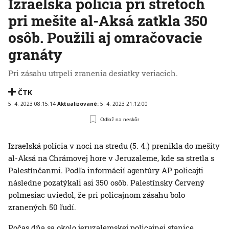
Izraelská polícia pri stretoch
pri mešite al-Aksá zatkla 350
osôb. Použili aj omračovacie
granáty
Pri zásahu utrpeli zranenia desiatky veriacich.
ČTK
5. 4. 2023 08:15:14
Aktualizované:
5. 4. 2023 21:12:00
Odlož na neskôr
Izraelská polícia v noci na stredu (5. 4.) prenikla do mešity
al-Aksá na Chrámovej hore v Jeruzaleme, kde sa stretla s
Palestínčanmi. Podľa informácií agentúry AP policajti
následne pozatýkali asi 350 osôb. Palestínsky Červený
polmesiac uviedol, že pri policajnom zásahu bolo
zranených 50 ľudí.
Počas dňa sa okolo jeruzalemskej policajnej stanice