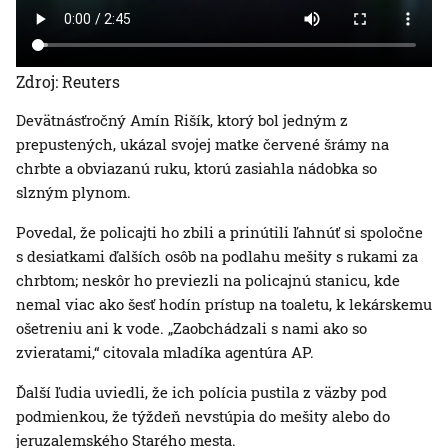
Zdroj: Reuters
Devätnásťročný Amín Rišík, ktorý bol jedným z
prepustených, ukázal svojej matke červené šrámy na
chrbte a obviazanú ruku, ktorú zasiahla nádobka so
slzným plynom.
Povedal, že policajti ho zbili a prinútili ľahnúť si spoločne
s desiatkami ďalších osôb na podlahu mešity s rukami za
chrbtom; neskôr ho previezli na policajnú stanicu, kde
nemal viac ako šesť hodín prístup na toaletu, k lekárskemu
ošetreniu ani k vode. „Zaobchádzali s nami ako so
zvieratami,“ citovala mladíka agentúra AP.
Ďalší ľudia uviedli, že ich polícia pustila z väzby pod
podmienkou, že týždeň nevstúpia do mešity alebo do
jeruzalemského Starého mesta.